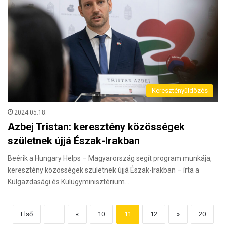
Keresztényüldözés
2024.05.18.
Azbej Tristan: keresztény közösségek
születnek újjá Észak-Irakban
Beérik a Hungary Helps – Magyarország segít program munkája,
keresztény közösségek születnek újjá Észak-Irakban – írta a
Külgazdasági és Külügyminisztérium…
Első
...
«
10
11
12
»
20