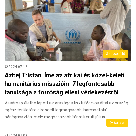
Szabadidő
2024.07.12.
Azbej Tristan: Íme az afrikai és közel-keleti
humanitárius misszióim 7 legfontosabb
tanulsága a forróság elleni védekezésről
Vasárnap életbe lépett az országos tiszti főorvos által az ország
egész területére elrendelt legmagasabb, harmadfokú
hőségriasztás, mely meghosszabbításra került július…
(H)arctér
2024.07.03.