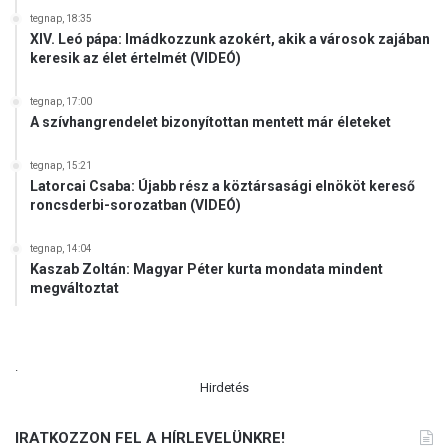
tegnap, 18:35
XIV. Leó pápa: Imádkozzunk azokért, akik a városok zajában
keresik az élet értelmét (VIDEÓ)
tegnap, 17:00
A szívhangrendelet bizonyítottan mentett már életeket
tegnap, 15:21
Latorcai Csaba: Újabb rész a köztársasági elnököt kereső
roncsderbi-sorozatban (VIDEÓ)
tegnap, 14:04
Kaszab Zoltán: Magyar Péter kurta mondata mindent
megváltoztat
.
Hirdetés
IRATKOZZON FEL A HÍRLEVELÜNKRE!