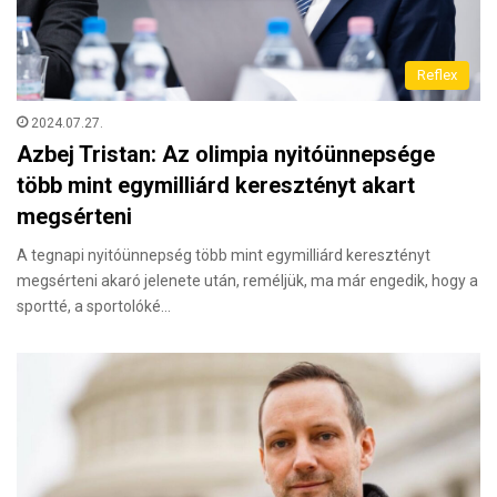
Reflex
2024.07.27.
Azbej Tristan: Az olimpia nyitóünnepsége
több mint egymilliárd keresztényt akart
megsérteni
A tegnapi nyitóünnepség több mint egymilliárd keresztényt
megsérteni akaró jelenete után, reméljük, ma már engedik, hogy a
sportté, a sportolóké…