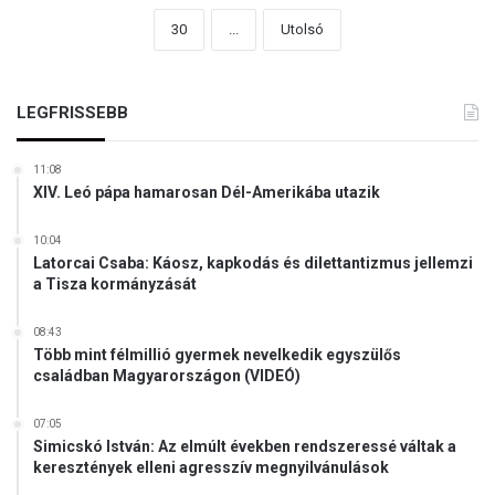
30
...
Utolsó
LEGFRISSEBB
11:08
XIV. Leó pápa hamarosan Dél-Amerikába utazik
10:04
Latorcai Csaba: Káosz, kapkodás és dilettantizmus jellemzi
a Tisza kormányzását
08:43
Több mint félmillió gyermek nevelkedik egyszülős
családban Magyarországon (VIDEÓ)
07:05
Simicskó István: Az elmúlt években rendszeressé váltak a
keresztények elleni agresszív megnyilvánulások