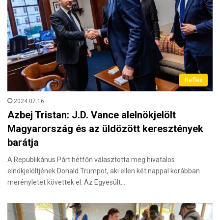
Reflex
2024.07.16.
Azbej Tristan: J.D. Vance alelnökjelölt
Magyarország és az üldözött keresztények
barátja
A Republikánus Párt hétfőn választotta meg hivatalos
elnökjelöltjének Donald Trumpot, aki ellen két nappal korábban
merényletet követtek el. Az Egyesült…