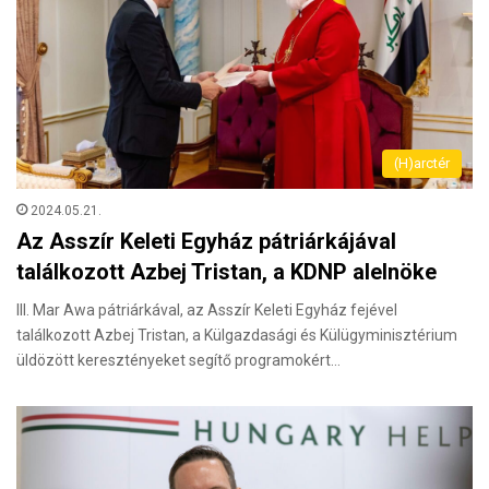
(H)arctér
2024.05.21.
Az Asszír Keleti Egyház pátriárkájával
találkozott Azbej Tristan, a KDNP alelnöke
III. Mar Awa pátriárkával, az Asszír Keleti Egyház fejével
találkozott Azbej Tristan, a Külgazdasági és Külügyminisztérium
üldözött keresztényeket segítő programokért…