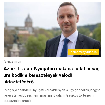
Keresztényüldözés
2024.08.28.
Azbej Tristan: Nyugaton makacs tudatlanság
uralkodik a keresztények valódi
üldöztetéséről
„Még a jó szándékú nyugati keresztények is úgy gondolják, hogy a
keresztényüldözés nem más, mint valami tragikus történelmi
tapasztalat, amely…