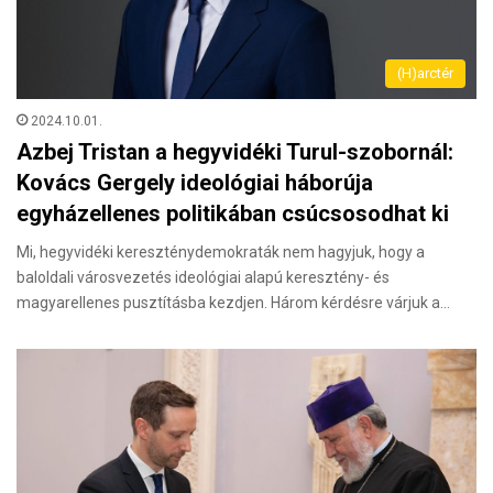
(H)arctér
2024.10.01.
Azbej Tristan a hegyvidéki Turul-szobornál:
Kovács Gergely ideológiai háborúja
egyházellenes politikában csúcsosodhat ki
Mi, hegyvidéki kereszténydemokraták nem hagyjuk, hogy a
baloldali városvezetés ideológiai alapú keresztény- és
magyarellenes pusztításba kezdjen. Három kérdésre várjuk a…