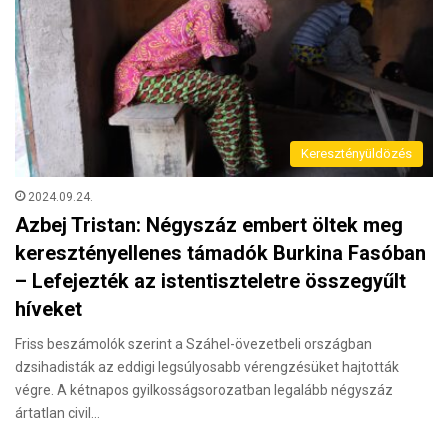
Keresztényüldözés
2024.09.24.
Azbej Tristan: Négyszáz embert öltek meg
keresztényellenes támadók Burkina Fasóban
– Lefejezték az istentiszteletre összegyűlt
híveket
Friss beszámolók szerint a Száhel-övezetbeli országban
dzsihadisták az eddigi legsúlyosabb vérengzésüket hajtották
végre. A kétnapos gyilkosságsorozatban legalább négyszáz
ártatlan civil…