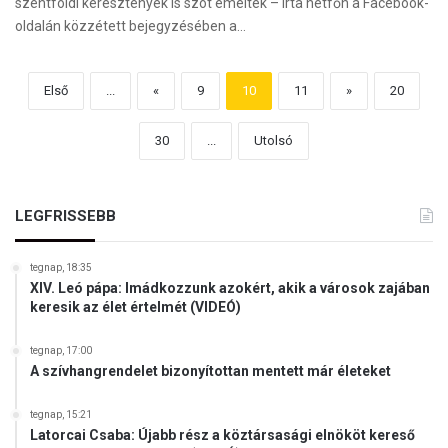
szentföldi keresztények is szót emeltek – írta hétfőn a Facebook-
oldalán közzétett bejegyzésében a…
Első
...
«
9
10
11
»
20
30
...
Utolsó
LEGFRISSEBB
tegnap, 18:35
XIV. Leó pápa: Imádkozzunk azokért, akik a városok zajában
keresik az élet értelmét (VIDEÓ)
tegnap, 17:00
A szívhangrendelet bizonyítottan mentett már életeket
tegnap, 15:21
Latorcai Csaba: Újabb rész a köztársasági elnököt kereső