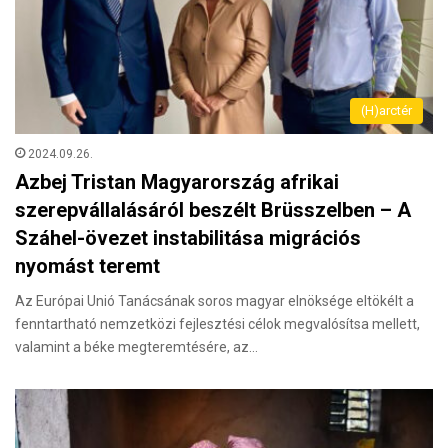
(H)arctér
2024.09.26.
Azbej Tristan Magyarország afrikai
szerepvállalásáról beszélt Brüsszelben – A
Száhel-övezet instabilitása migrációs
nyomást teremt
Az Európai Unió Tanácsának soros magyar elnöksége eltökélt a
fenntartható nemzetközi fejlesztési célok megvalósítsa mellett,
valamint a béke megteremtésére, az…