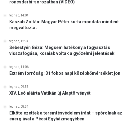
roncsderbi-sorozatban (VIDEÓ)
tegnap, 14:04
Kaszab Zoltán: Magyar Péter kurta mondata mindent
megváltoztat
tegnap, 12:34
Sebestyén Géza: Mégsem hatékony a fogyasztás
visszafogása, koraiak voltak a győzelmi jelentések
tegnap, 11:06
Extrém forróság: 31 fokos napi középhőmérséklet jön
tegnap, 09:55
XIV. Leó aláírta Vatikán új Alaptörvényét
tegnap, 08:34
Elkötelezettek a teremtésvédelem iránt – spórolnak az
energiával a Pécsi Egyházmegyében