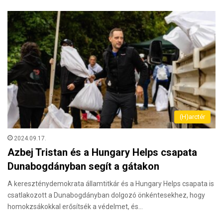
(H)arctér
2024.09.17.
Azbej Tristan és a Hungary Helps csapata
Dunabogdányban segít a gátakon
A kereszténydemokrata államtitkár és a Hungary Helps csapata is
csatlakozott a Dunabogdányban dolgozó önkéntesekhez, hogy
homokzsákokkal erősítsék a védelmet, és…