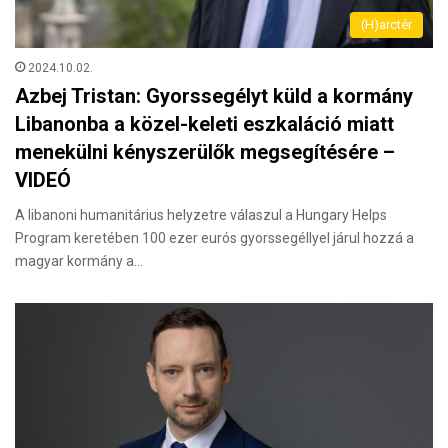
(H)arctér
2024.10.02.
Azbej Tristan: Gyorssegélyt küld a kormány
Libanonba a közel-keleti eszkaláció miatt
menekülni kényszerülők megsegítésére –
VIDEÓ
A libanoni humanitárius helyzetre válaszul a Hungary Helps
Program keretében 100 ezer eurós gyorssegéllyel járul hozzá a
magyar kormány a…