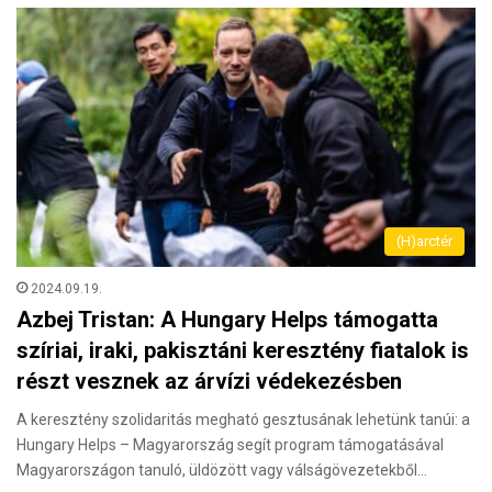
(H)arctér
2024.09.19.
Azbej Tristan: A Hungary Helps támogatta
szíriai, iraki, pakisztáni keresztény fiatalok is
részt vesznek az árvízi védekezésben
A keresztény szolidaritás megható gesztusának lehetünk tanúi: a
Hungary Helps – Magyarország segít program támogatásával
Magyarországon tanuló, üldözött vagy válságövezetekből…