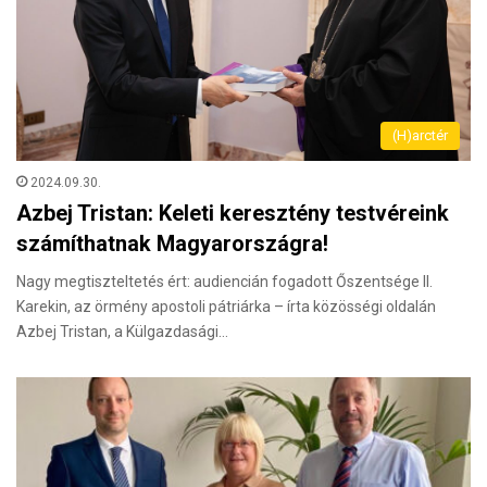
(H)arctér
2024.09.30.
Azbej Tristan: Keleti keresztény testvéreink
számíthatnak Magyarországra!
Nagy megtiszteltetés ért: audiencián fogadott Őszentsége II.
Karekin, az örmény apostoli pátriárka – írta közösségi oldalán
Azbej Tristan, a Külgazdasági…