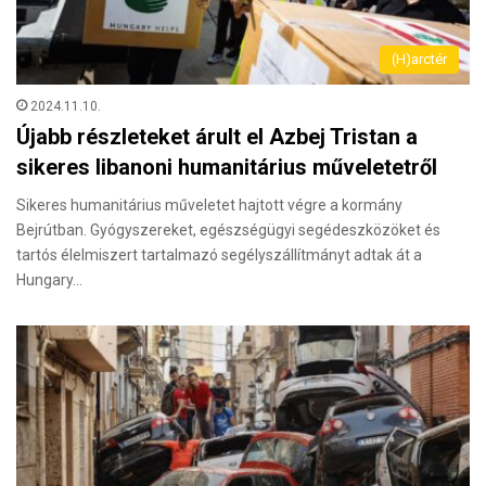
(H)arctér
2024.11.10.
Újabb részleteket árult el Azbej Tristan a
sikeres libanoni humanitárius műveletetről
Sikeres humanitárius műveletet hajtott végre a kormány
Bejrútban. Gyógyszereket, egészségügyi segédeszközöket és
tartós élelmiszert tartalmazó segélyszállítmányt adtak át a
Hungary…