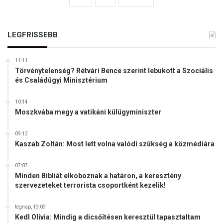
LEGFRISSEBB
11:11
Törvénytelenség? Rétvári Bence szerint lebukott a Szociális
és Családügyi Minisztérium
10:14
Moszkvába megy a vatikáni külügyminiszter
09:12
Kaszab Zoltán: Most lett volna valódi szükség a közmédiára
07:07
Minden Bibliát elkoboznak a határon, a keresztény
szervezeteket terrorista csoportként kezelik!
tegnap, 19:09
Kedl Olívia: Mindig a dicsőítésen keresztül tapasztaltam