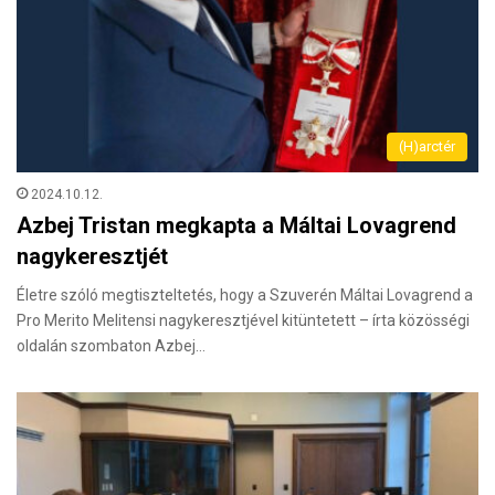
(H)arctér
2024.10.12.
Azbej Tristan megkapta a Máltai Lovagrend
nagykeresztjét
Életre szóló megtiszteltetés, hogy a Szuverén Máltai Lovagrend a
Pro Merito Melitensi nagykeresztjével kitüntetett – írta közösségi
oldalán szombaton Azbej…