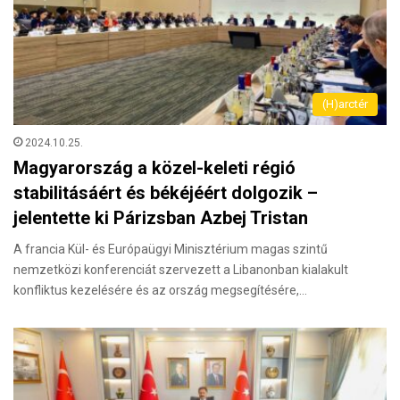
(H)arctér
2024.10.25.
Magyarország a közel-keleti régió
stabilitásáért és békéjéért dolgozik –
jelentette ki Párizsban Azbej Tristan
A francia Kül- és Európaügyi Minisztérium magas szintű
nemzetközi konferenciát szervezett a Libanonban kialakult
konfliktus kezelésére és az ország megsegítésére,…