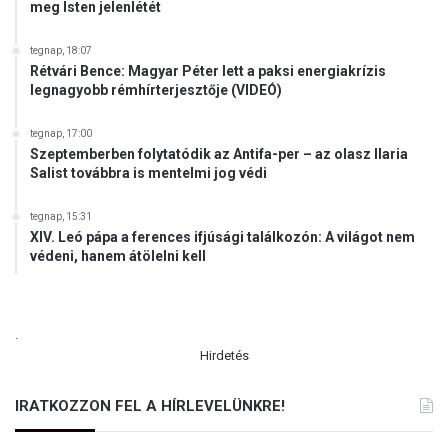
meg Isten jelenlétét
tegnap, 18:07
Rétvári Bence: Magyar Péter lett a paksi energiakrízis
legnagyobb rémhírterjesztője (VIDEÓ)
tegnap, 17:00
Szeptemberben folytatódik az Antifa-per – az olasz Ilaria
Salist továbbra is mentelmi jog védi
tegnap, 15:31
XIV. Leó pápa a ferences ifjúsági találkozón: A világot nem
védeni, hanem átölelni kell
.
Hirdetés
IRATKOZZON FEL A HÍRLEVELÜNKRE!