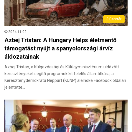
(H)arctér
2024.11.02.
Azbej Tristan: A Hungary Helps életmentő
támogatást nyújt a spanyolországi árvíz
áldozatainak
Azbej Tristan, a Külgazdasági és Külügyminisztérium üldözött
keresztényeket segítő programokért felelős államtitkára, a
Kereszténydemokrata Néppárt (KDNP) alelnöke Facebook oldalán
jelentette…