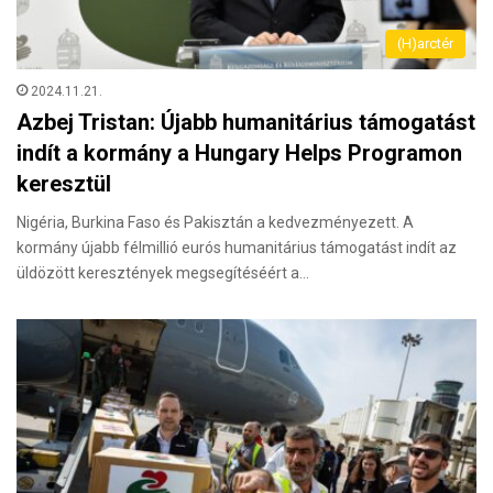
(H)arctér
2024.11.21.
Azbej Tristan: Újabb humanitárius támogatást
indít a kormány a Hungary Helps Programon
keresztül
Nigéria, Burkina Faso és Pakisztán a kedvezményezett. A
kormány újabb félmillió eurós humanitárius támogatást indít az
üldözött keresztények megsegítéséért a…