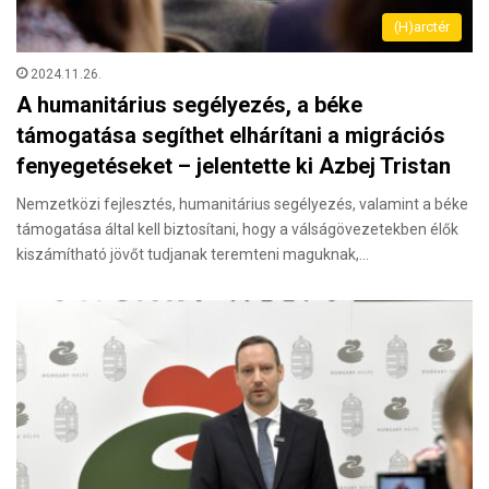
(H)arctér
2024.11.26.
A humanitárius segélyezés, a béke
támogatása segíthet elhárítani a migrációs
fenyegetéseket – jelentette ki Azbej Tristan
Nemzetközi fejlesztés, humanitárius segélyezés, valamint a béke
támogatása által kell biztosítani, hogy a válságövezetekben élők
kiszámítható jövőt tudjanak teremteni maguknak,…