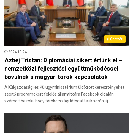
(H)arctér
2024.10.24.
Azbej Tristan: Diplomáciai sikert értünk el –
nemzetközi fejlesztési együttműködéssel
bővülnek a magyar-török kapcsolatok
A Külgazdasági és Külügyminisztérium üldözött keresztényeket
segítő programokért felelős államtitkára Facebook oldalán
számolt be róla, hogy törökországi látogatásuk során új…