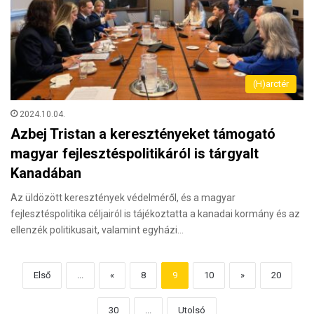
(H)arctér
2024.10.04.
Azbej Tristan a keresztényeket támogató
magyar fejlesztéspolitikáról is tárgyalt
Kanadában
Az üldözött keresztények védelméről, és a magyar
fejlesztéspolitika céljairól is tájékoztatta a kanadai kormány és az
ellenzék politikusait, valamint egyházi…
Első
...
«
8
9
10
»
20
30
...
Utolsó