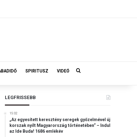
Keresés:
ABADIDŐ
SPIRITUSZ
VIDEÓ
LEGFRISSEBB
15:02
„Az egyesített keresztény seregek győzelmével új
korszak nyílt Magyarország történetében“ – Indul
az Ide Buda! 1686 emlékév