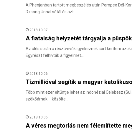
A Phenjanban tartott megbeszélés után Pompeo Dél-Koreá
Dzsong Unnal sétál és azt…
2018.10.07.
A fiatalság helyzetét tárgyalja a püsp
Az ülés során a résztvevők igyekeznek sort keríteni azokr
Egyrészt felhívták a figyelmet…
2018.10.06.
Tízmillióval segítik a magyar katolikuso
Több mint ezer eltűntje lehet az indonéziai Celebesz (Su
szökőárnak – közölte…
2018.10.06.
A véres megtorlás nem félemlítette m