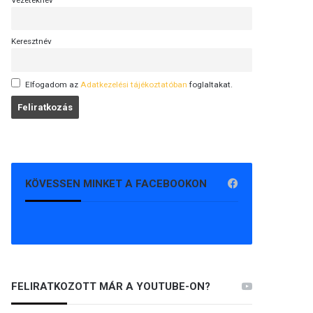
Vezetéknév
Keresztnév
Elfogadom az
Adatkezelési tájékoztatóban
foglaltakat.
KÖVESSEN MINKET A FACEBOOKON
FELIRATKOZOTT MÁR A YOUTUBE-ON?