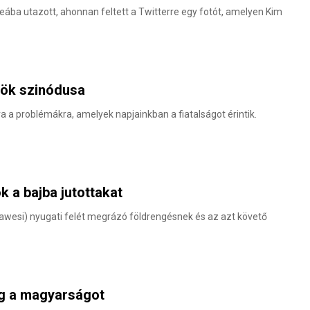
ba utazott, ahonnan feltett a Twitterre egy fotót, amelyen Kim
ökök szinódusa
a a problémákra, amelyek napjainkban a fiatalságot érintik.
k a bajba jutottakat
lawesi) nyugati felét megrázó földrengésnek és az azt követő
eg a magyarságot