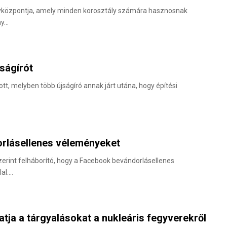
nyközpontja, amely minden korosztály számára hasznosnak
ny…
ságírót
t, melyben több újságíró annak járt utána, hogy építési
rlásellenes véleményeket
szerint felháborító, hogy a Facebook bevándorlásellenes
lal.…
ja a tárgyalásokat a nukleáris fegyverekről