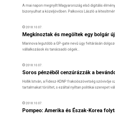
A mai napon megnyílt Magyarország első digitális élmé
bizonyulhat a közeljövőben. Palkovics László a létesítmé
2018.10.07.
Megkínoztak és megöltek egy bolgár új
Marinova legutóbb a GP-gate nevű ügy feltárásán dolgozot
vállalkozások és tanácsadó cégek…
2018.10.07.
Soros pénzéből cenzúrázzák a bevándo
Hollik István, a Fidesz-KDNP frakciószövetség szóvivője 
tartalmakat töröltet, s ezáltal nyíltan politikai szerepet vál
2018.10.07.
Pompeo: Amerika és Észak-Korea folytat