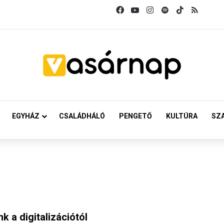
Facebook
YouTube
Instagram
Spotify
TikTok
RSS
EGYHÁZ
CSALÁDHÁLÓ
PENGETŐ
KULTÚRA
SZ
k a digitalizációtól