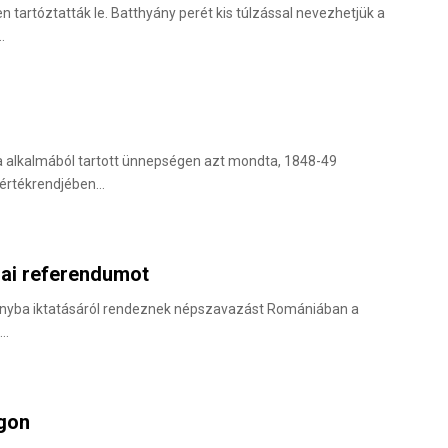
 tartóztatták le. Batthyány perét kis túlzással nevezhetjük a
…
ja alkalmából tartott ünnepségen azt mondta, 1848-49
 értékrendjében…
iai referendumot
ányba iktatásáról rendeznek népszavazást Romániában a
t…
ágon