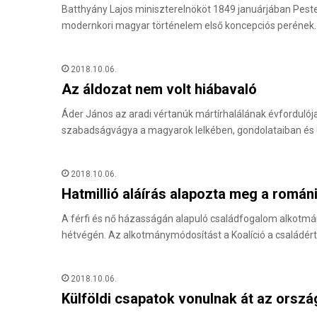
Batthyány Lajos miniszterelnököt 1849 januárjában Pesten
modernkori magyar történelem első koncepciós perének
2018.10.06.
Az áldozat nem volt hiábavaló
Áder János az aradi vértanúk mártírhalálának évforduló
szabadságvágya a magyarok lelkében, gondolataiban és
2018.10.06.
Hatmillió aláírás alapozta meg a román
A férfi és nő házasságán alapuló családfogalom alkotm
hétvégén. Az alkotmánymódosítást a Koalíció a családér
2018.10.06.
Külföldi csapatok vonulnak át az orsz