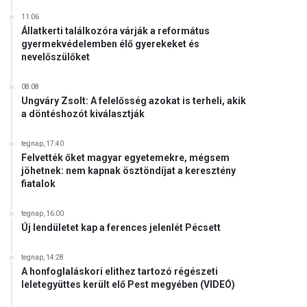
11:06
Állatkerti találkozóra várják a református
gyermekvédelemben élő gyerekeket és
nevelőszülőket
08:08
Ungváry Zsolt: A felelősség azokat is terheli, akik
a döntéshozót kiválasztják
tegnap, 17:40
Felvették őket magyar egyetemekre, mégsem
jöhetnek: nem kapnak ösztöndíjat a keresztény
fiatalok
tegnap, 16:00
Új lendületet kap a ferences jelenlét Pécsett
tegnap, 14:28
A honfoglaláskori elithez tartozó régészeti
leletegyüttes került elő Pest megyében (VIDEÓ)