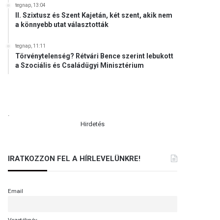
tegnap, 13:04
II. Szixtusz és Szent Kajetán, két szent, akik nem
a könnyebb utat választották
tegnap, 11:11
Törvénytelenség? Rétvári Bence szerint lebukott
a Szociális és Családügyi Minisztérium
.
Hirdetés
IRATKOZZON FEL A HÍRLEVELÜNKRE!
Email