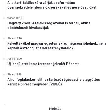
Állatkerti találkozóra várják a református
gyermekvédelemben élő gyerekeket és nevelőszülőket
tegnap, 08:08
Ungváry Zsolt: A felelősség azokat is terheli, akik a
döntéshozót kiválasztják
Péntek 17:40
Felvették őket magyar egyetemekre, mégsem jöhetnek: nem
kapnak ösztöndíjat a keresztény fiatalok
Péntek 16:00
Új lendületet kap a ferences jelenlét Pécsett
Péntek 14:28
A honfoglaláskori elithez tartozó régészeti leletegyüttes
került elő Pest megyében (VIDEÓ)
.
Hirdetés