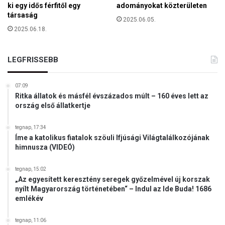
ki egy idős férfitől egy
adományokat közterületen
l
társaság
e
2025.06.05.
2025.06.18.
t
t
R
LEGFRISSEBB
o
m
á
07:09
n
Ritka állatok és másfél évszázados múlt – 160 éves lett az
i
ország első állatkertje
á
b
tegnap, 17:34
a
Íme a katolikus fiatalok szöuli Ifjúsági Világtalálkozójának
n
himnusza (VIDEÓ)
tegnap, 15:02
„Az egyesített keresztény seregek győzelmével új korszak
nyílt Magyarország történetében“ – Indul az Ide Buda! 1686
emlékév
tegnap, 11:06