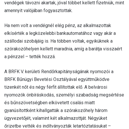
vendégek távozni akartak, jóval többet kellett fizetniük, mint
l
amennyit valójában fogyasztottak.
Ha nem volt a vendégnél elég pénz, az alkalmazottak
elkísérték a legközelebbi bankautomatához vagy akár a
szállodai szobájáig is. Ha többen voltak, egyiküknek a
szórakozóhelyen kellett maradnia, amíg a barátja visszaért
a pénzzel – tették hozzá.
A BRFK V. kerületi Rendőrkapitányságának nyomozói a
BRFK Bűnügyi Bevetési Osztályával együttműködve
tizenkét nőt és négy férfit állítottak elő. A belvárosi
nyomozók önbíráskodás, személyi szabadság megsértése
és bűnszövetségben elkövetett csalás miatt
gyanúsítottként kihallgatták a szórakozóhely három
ügyvezetőjét, valamint két alkalmazottját. Négyüket
őrizetbe vették és indítványozták letartóztatásukat –