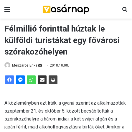
Menü
K
Félmillió forinttal húztak le
külföldi turistákat egy fővárosi
szórakozóhelyen
Mészáros Erika
S
2018.10.08.
e
n
d
a
n
A közleményben azt írták, a gyanú szerint az alkalmazottak
e
szeptember 21. és október 5. között becsábították a
m
szórakozóhelyre a három indiai, a két svájci-afgán és a
a
japán férfit, majd alkoholfogyasztásra bírták őket. Amikor a
i