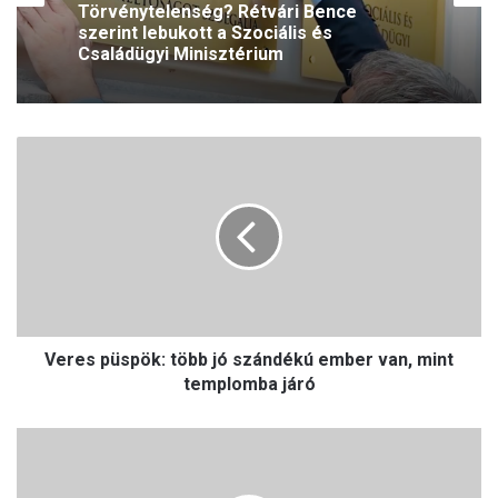
Törvénytelenség? Rétvári Bence
szerint lebukott a Szociális és
Családügyi Minisztérium
V
e
r
e
s
p
ü
s
p
Veres püspök: több jó szándékú ember van, mint
ö
k
templomba járó
:
t
A
ö
v
b
o