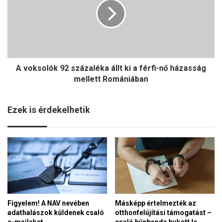
b
k
j
s
ó
o
s
l
z
ó
á
k
n
A voksolók 92 százaléka állt ki a férfi-nő házasság
9
d
2
mellett Romániában
é
s
k
z
ú
Ezek is érdekelhetik
á
e
z
m
a
b
l
e
é
r
k
v
a
a
á
n
l
,
Figyelem! A NAV nevében
Másképp értelmezték az
l
m
adathalászok küldenek csaló
otthonfelújítási támogatást –
t
i
e-maileket
csaló bűnbanda bukott le