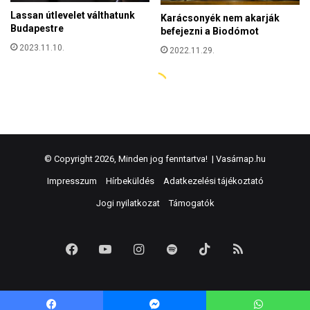
© Copyright 2026, Minden jog fenntartva! |
Vasárnap.hu
Impresszum
Hírbeküldés
Adatkezelési tájékoztató
Jogi nyilatkozat
Támogatók
Facebook
YouTube
Instagram
Spotify
TikTok
RSS