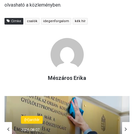
olvasható a közleményben.
Címke
csalók
idegenforgalom
kék hír
Mészáros Erika
(H)arctér
2026.08.07.