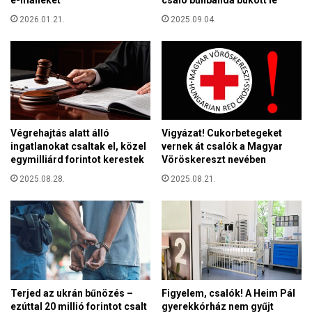
k
n
i
2026.01.21.
2025.09.04.
t
a
t
f
e
é
m
r
p
f
l
i
o
-
m
Végrehajtás alatt álló
Vigyázat! Cukorbetegeket
n
b
ingatlanokat csaltak el, közel
vernek át csalók a Magyar
ő
a
egymilliárd forintot kerestek
Vöröskereszt nevében
h
j
á
2025.08.28.
2025.08.21.
á
z
r
a
ó
s
s
á
g
m
Terjed az ukrán bűnözés –
Figyelem, csalók! A Heim Pál
e
ezúttal 20 millió forintot csalt
gyerekkórház nem gyűjt
l