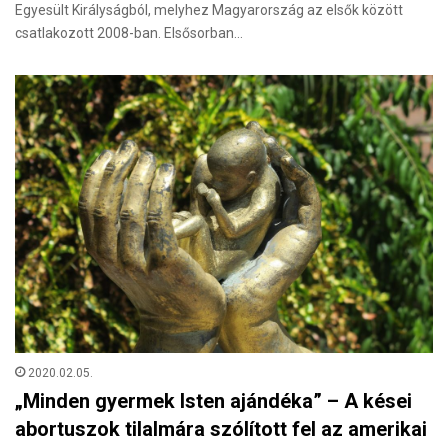
Egyesült Királyságból, melyhez Magyarország az elsők között
csatlakozott 2008-ban. Elsősorban…
2020.02.05.
„Minden gyermek Isten ajándéka” – A kései
abortuszok tilalmára szólított fel az amerikai