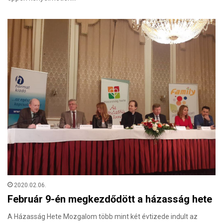
2020.02.06.
Február 9-én megkezdődött a házasság hete
A Házasság Hete Mozgalom több mint két évtizede indult az