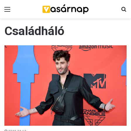
Menü
K
Családháló