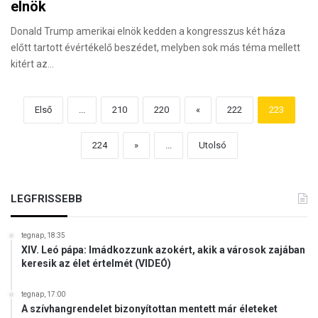
elnök
Donald Trump amerikai elnök kedden a kongresszus két háza
előtt tartott évértékelő beszédet, melyben sok más téma mellett
kitért az…
Első
...
210
220
«
222
223
224
»
...
Utolsó
LEGFRISSEBB
tegnap, 18:35
XIV. Leó pápa: Imádkozzunk azokért, akik a városok zajában
keresik az élet értelmét (VIDEÓ)
tegnap, 17:00
A szívhangrendelet bizonyítottan mentett már életeket