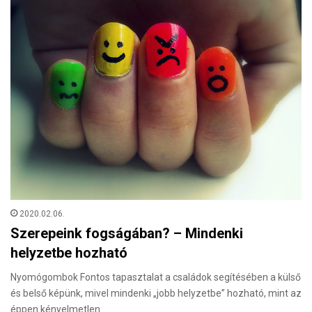
2020.02.06.
Szerepeink fogságában? – Mindenki
helyzetbe hozható
Nyomógombok Fontos tapasztalat a családok segítésében a külső
és belső képünk, mivel mindenki „jobb helyzetbe” hozható, mint az
éppen kényelmetlen…