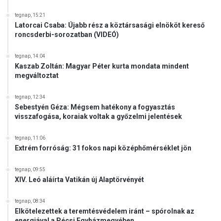
tegnap, 15:21
Latorcai Csaba: Újabb rész a köztársasági elnököt kereső
roncsderbi-sorozatban (VIDEÓ)
tegnap, 14:04
Kaszab Zoltán: Magyar Péter kurta mondata mindent
megváltoztat
tegnap, 12:34
Sebestyén Géza: Mégsem hatékony a fogyasztás
visszafogása, koraiak voltak a győzelmi jelentések
tegnap, 11:06
Extrém forróság: 31 fokos napi középhőmérséklet jön
tegnap, 09:55
XIV. Leó aláírta Vatikán új Alaptörvényét
tegnap, 08:34
Elkötelezettek a teremtésvédelem iránt – spórolnak az
energiával a Pécsi Egyházmegyében