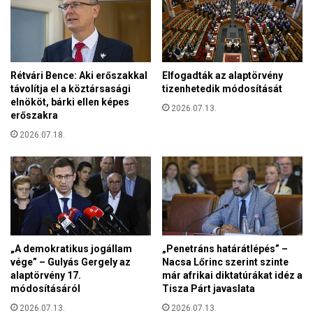
o
r
n
e
d
n
e
c
r
s
Rétvári Bence: Aki erőszakkal
Elfogadták az alaptörvény
L
e
távolítja el a köztársasági
tizenhetedik módosítását
e
j
elnököt, bárki ellen képes
y
2026.07.13.
á
erőszakra
e
t
n
2026.07.18.
é
-
k
b
-
i
f
z
ü
o
g
t
g
t
ő
„A demokratikus jogállam
„Penetráns határátlépés” –
s
v
vége” – Gulyás Gergely az
Nacsa Lőrinc szerint szinte
á
é
alaptörvény 17.
már afrikai diktatúrákat idéz a
g
módosításáról
Tisza Párt javaslata
v
r
á
2026.07.13.
2026.07.13.
e