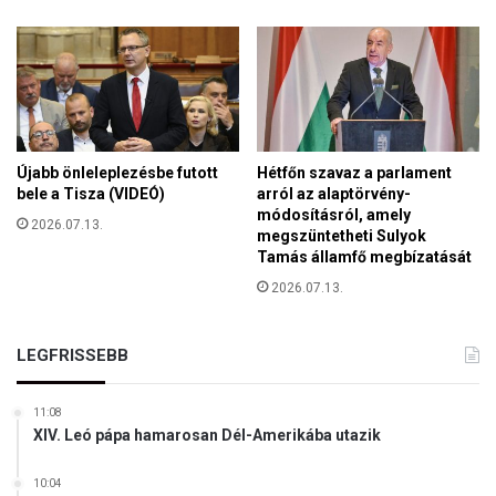
l
l
ó
a
g
t
y
i
e
v
r
i
m
z
e
Újabb önleleplezésbe futott
Hétfőn szavaz a parlament
á
k
bele a Tisza (VIDEÓ)
arról az alaptörvény-
l
módosításról, amely
e
2026.07.13.
j
megszüntetheti Sulyok
k
a
Tamás államfő megbízatását
é
a
r
2026.07.13.
n
t
i
g
LEGFRISSEBB
é
r
i
11:08
XIV. Leó pápa hamarosan Dél-Amerikába utazik
a
i
k
10:04