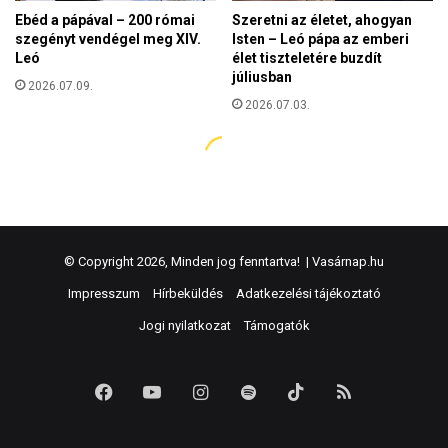
© Copyright 2026, Minden jog fenntartva! |
Vasárnap.hu
Impresszum
Hírbeküldés
Adatkezelési tájékoztató
Jogi nyilatkozat
Támogatók
Facebook
YouTube
Instagram
Spotify
TikTok
RSS