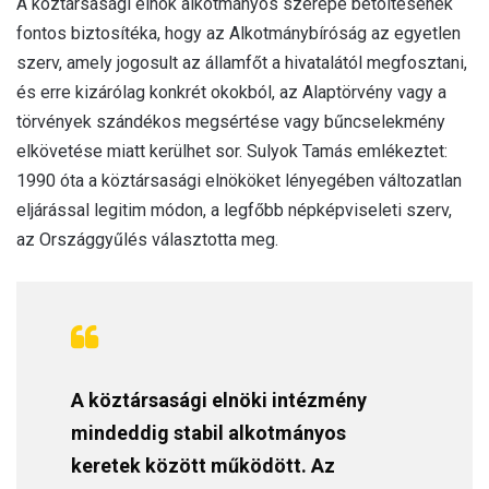
A köztársasági elnök alkotmányos szerepe betöltésének
fontos biztosítéka, hogy az Alkotmánybíróság az egyetlen
szerv, amely jogosult az államfőt a hivatalától megfosztani,
és erre kizárólag konkrét okokból, az Alaptörvény vagy a
törvények szándékos megsértése vagy bűncselekmény
elkövetése miatt kerülhet sor. Sulyok Tamás emlékeztet:
1990 óta a köztársasági elnököket lényegében változatlan
eljárással legitim módon, a legfőbb népképviseleti szerv,
az Országgyűlés választotta meg.
A köztársasági elnöki intézmény
mindeddig stabil alkotmányos
keretek között működött. Az