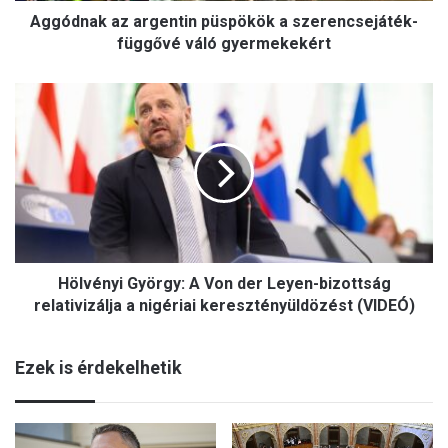
Aggódnak az argentin püspökök a szerencsejáték-
z
a
függővé váló gyermekekért
r
g
H
e
ö
n
l
t
v
i
é
n
n
p
y
ü
i
s
G
p
Hölvényi György: A Von der Leyen-bizottság
y
ö
ö
relativizálja a nigériai keresztényüldözést (VIDEÓ)
k
r
ö
g
k
Ezek is érdekelhetik
y
a
:
s
A
z
V
e