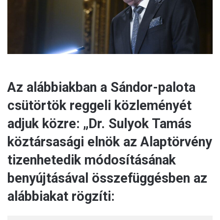
l
Az alábbiakban a Sándor-palota
csütörtök reggeli közleményét
adjuk közre: „Dr. Sulyok Tamás
köztársasági elnök az Alaptörvény
tizenhetedik módosításának
benyújtásával összefüggésben az
alábbiakat rögzíti: