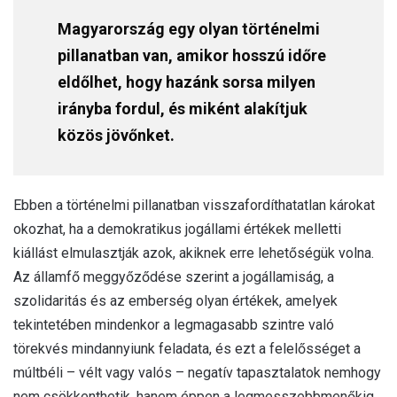
Magyarország egy olyan történelmi
pillanatban van, amikor hosszú időre
eldőlhet, hogy hazánk sorsa milyen
irányba fordul, és miként alakítjuk
közös jövőnket.
Ebben a történelmi pillanatban visszafordíthatatlan károkat
okozhat, ha a demokratikus jogállami értékek melletti
kiállást elmulasztják azok, akiknek erre lehetőségük volna.
Az államfő meggyőződése szerint a jogállamiság, a
szolidaritás és az emberség olyan értékek, amelyek
tekintetében mindenkor a legmagasabb szintre való
törekvés mindannyiunk feladata, és ezt a felelősséget a
múltbéli – vélt vagy valós – negatív tapasztalatok nemhogy
nem csökkenthetik, hanem éppen a legmesszebbmenőkig