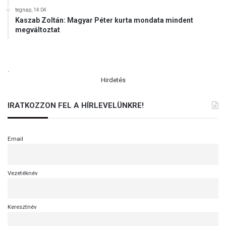
E
tegnap, 14:04
Ó
Kaszab Zoltán: Magyar Péter kurta mondata mindent
)
megváltoztat
.
Hirdetés
IRATKOZZON FEL A HÍRLEVELÜNKRE!
Email
Vezetéknév
Keresztnév