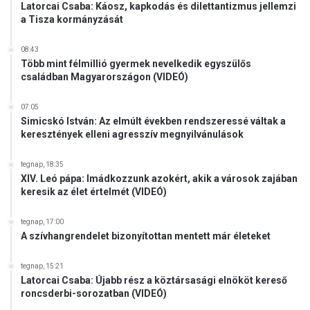
Latorcai Csaba: Káosz, kapkodás és dilettantizmus jellemzi
e
a Tisza kormányzását
r
e
s
08:43
Több mint félmillió gyermek nevelkedik egyszülős
z
családban Magyarországon (VIDEÓ)
t
é
n
07:05
Simicskó István: Az elmúlt években rendszeressé váltak a
y
keresztények elleni agresszív megnyilvánulások
ü
l
tegnap, 18:35
d
XIV. Leó pápa: Imádkozzunk azokért, akik a városok zajában
ö
keresik az élet értelmét (VIDEÓ)
z
é
tegnap, 17:00
s
A szívhangrendelet bizonyítottan mentett már életeket
t
(
tegnap, 15:21
V
Latorcai Csaba: Újabb rész a köztársasági elnököt kereső
I
roncsderbi-sorozatban (VIDEÓ)
D