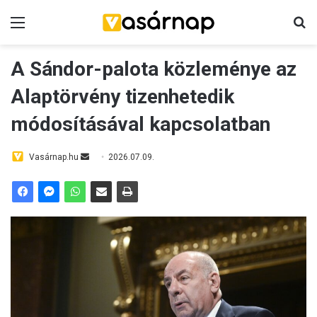
Menü
K
A Sándor-palota közleménye az
Alaptörvény tizenhetedik
módosításával kapcsolatban
Vasárnap.hu
S
2026.07.09.
e
n
d
a
n
e
m
a
i