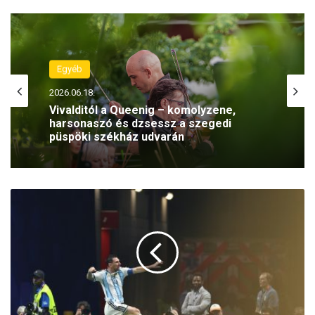
Egyéb
2026.06.18.
Vivalditól a Queenig – komolyzene,
harsonaszó és dzsessz a szegedi
püspöki székház udvarán
A
g
g
ó
d
n
a
k
a