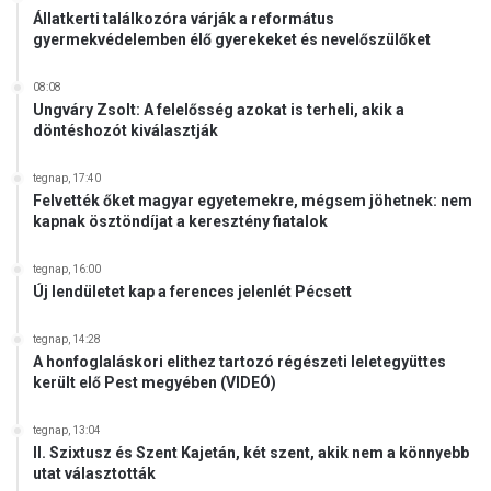
l
t
Állatkerti találkozóra várják a református
a
gyermekvédelemben élő gyerekeket és nevelőszülőket
t
t
a
b
m
08:08
a
Ungváry Zsolt: A felelősség azokat is terheli, akik a
a
n
döntéshozót kiválasztják
g
á
t
tegnap, 17:40
Felvették őket magyar egyetemekre, mégsem jöhetnek: nem
kapnak ösztöndíjat a keresztény fiatalok
tegnap, 16:00
Új lendületet kap a ferences jelenlét Pécsett
tegnap, 14:28
A honfoglaláskori elithez tartozó régészeti leletegyüttes
került elő Pest megyében (VIDEÓ)
tegnap, 13:04
II. Szixtusz és Szent Kajetán, két szent, akik nem a könnyebb
utat választották