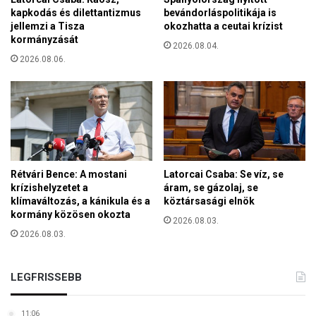
b
i
kapkodás és dilettantizmus
bevándorláspolitikája is
b
k
jellemzi a Tisza
okozhatta a ceutai krízist
m
kormányzását
m
2026.08.04.
i
ó
2026.08.06.
n
d
t
o
h
s
a
í
t
t
é
á
v
s
t
á
Rétvári Bence: A mostani
Latorcai Csaba: Se víz, se
i
v
krízishelyzetet a
áram, se gázolaj, se
z
klímaváltozás, a kánikula és a
köztársasági elnök
a
e
kormány közösen okozta
l
2026.08.03.
d
k
2026.08.03.
e
a
t
p
a
c
LEGFRISSEBB
r
s
t
o
o
11:06