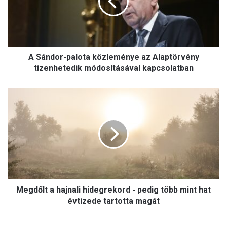
d
o
r
-
p
A Sándor-palota közleménye az Alaptörvény
a
l
tizenhetedik módosításával kapcsolatban
o
t
M
a
e
k
g
ö
d
z
ő
l
l
e
t
m
a
é
h
n
Megdőlt a hajnali hidegrekord - pedig több mint hat
a
y
j
évtizede tartotta magát
e
n
a
a
z