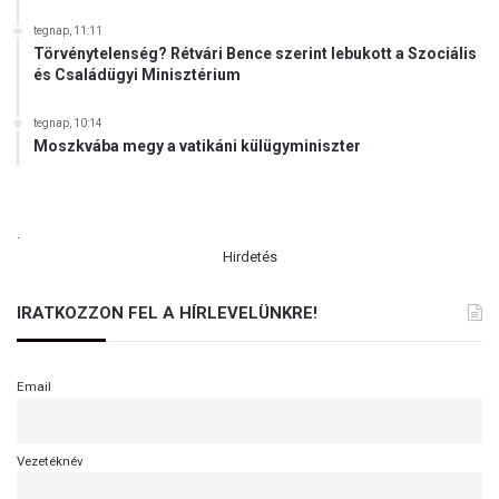
tegnap, 11:11
Törvénytelenség? Rétvári Bence szerint lebukott a Szociális
és Családügyi Minisztérium
tegnap, 10:14
Moszkvába megy a vatikáni külügyminiszter
.
Hirdetés
IRATKOZZON FEL A HÍRLEVELÜNKRE!
Email
Vezetéknév