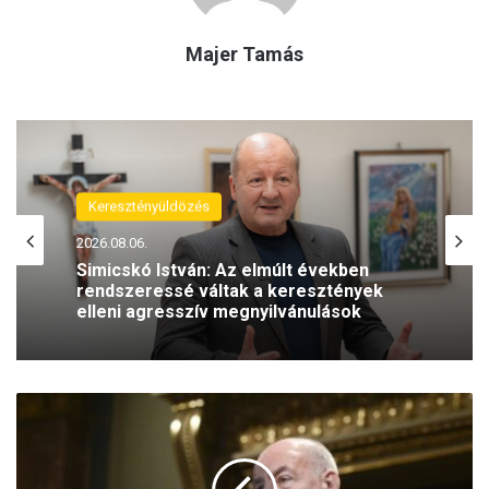
Majer Tamás
Keresztényüldözés
2026.08.06.
Simicskó István: Az elmúlt években
rendszeressé váltak a keresztények
elleni agresszív megnyilvánulások
A
S
á
n