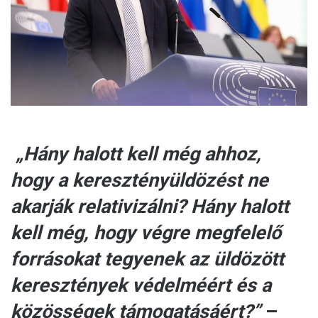
a
i
l
„Hány halott kell még ahhoz,
hogy a keresztényüldözést ne
akarják relativizálni? Hány halott
kell még, hogy végre megfelelő
forrásokat tegyenek az üldözött
keresztények védelméért és a
közösségek támogatásáért?”
–