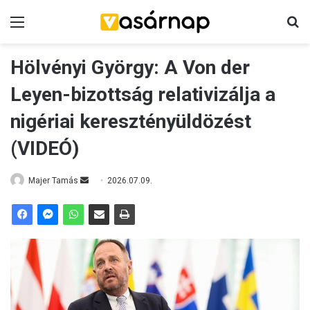
Menü
K
Hölvényi György: A Von der
Leyen-bizottság relativizálja a
nigériai keresztényüldözést
(VIDEÓ)
Majer Tamás
S
2026.07.09.
e
n
d
a
n
e
m