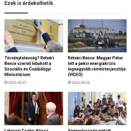
Ezek is érdekelhetik
l
A
i
l
h
a
i
p
d
t
e
ö
g
r
r
v
e
é
Törvénytelenség? Rétvári
Rétvári Bence: Magyar Péter
k
n
Bence szerint lebukott a
lett a paksi energiakrízis
o
y
Szociális és Családügyi
legnagyobb rémhírterjesztője
r
t
Minisztérium
(VIDEÓ)
d
i
-
2026.08.07.
2026.08.06.
z
p
e
e
n
d
h
i
e
g
t
t
e
ö
d
Latorcai Csaba: Káosz,
Spanyolország nyitott