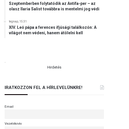
Szeptemberben folytatódik az Antifa-per – az
olasz Ilaria Salist továbbra is mentelmi jog védi
tegnap, 15:31
XIV. Leó pápa a ferences ifjúsági találkozón: A
világot nem védeni, hanem átölelni kell
.
Hirdetés
IRATKOZZON FEL A HÍRLEVELÜNKRE!
Email
Vezetéknév