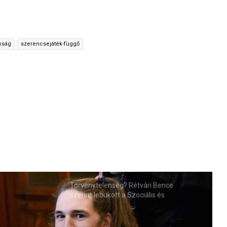
kság
szerencsejáték-függő
Törvénytelenség? Rétvári Bence
szerint lebukott a Szociális és
Családügyi Minisztérium