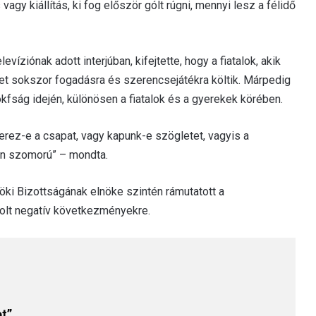
gy kiállítás, ki fog először gólt rúgni, mennyi lesz a félidő
íziónak adott interjúban, kifejtette, hogy a fiatalok, akik
et sokszor fogadásra és szerencsejátékra költik. Márpedig
okfság idején, különösen a fiatalok és a gyerekek körében.
zerez-e a csapat, vagy kapunk-e szögletet, vagyis a
on szomorú” – mondta.
ki Bizottságának elnöke szintén rámutatott a
olt negatív következményekre.
t”