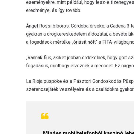
eseményekre, mint például, hogy lesz-e tizenegyes va
eredménye, és így tovább.
Ángel Rossi bíboros, Córdoba érseke, a Cadena 3 telev
gyakran a drogkereskedelem áldozatai, a bevételük
a fogadások mértéke „óriásit nőtt” a FIFA-világbajn
„Vannak fiúk, akiket jobban érdekelnek, hogy gólt s
fogadásuk, minthogy élveznék a meccset. Ez nagy
La Rioja püspöke és a Pásztori Gondoskodás Püspö
szerencsejáték veszélyeire és a családokra gyakor
„Minden mobiltelefonból kaszinó lehe