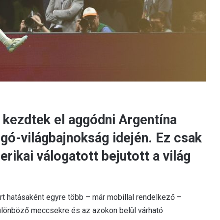
 kezdtek el aggódni Argentína
úgó-világbajnokság idején. Ez csak
rikai válogatott bejutott a világ
rt hatásaként egyre több – már mobillal rendelkező –
különböző meccsekre és az azokon belül várható