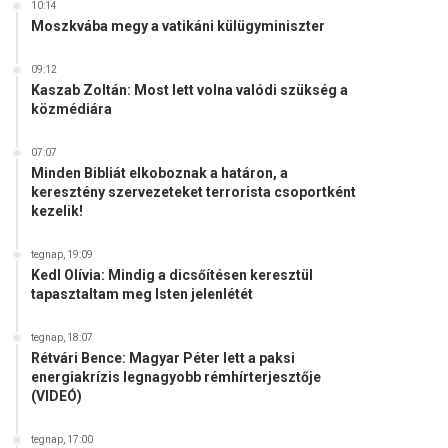
10:14
Moszkvába megy a vatikáni külügyminiszter
09:12
Kaszab Zoltán: Most lett volna valódi szükség a
közmédiára
07:07
Minden Bibliát elkoboznak a határon, a
keresztény szervezeteket terrorista csoportként
kezelik!
tegnap, 19:09
Kedl Olívia: Mindig a dicsőítésen keresztül
tapasztaltam meg Isten jelenlétét
tegnap, 18:07
Rétvári Bence: Magyar Péter lett a paksi
energiakrízis legnagyobb rémhírterjesztője
(VIDEÓ)
tegnap, 17:00