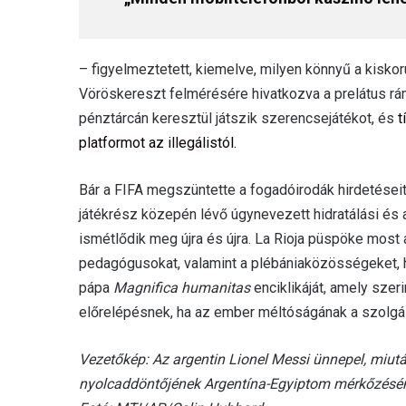
– figyelmeztetett, kiemelve, milyen könnyű a kisko
Vöröskereszt felmérésére hivatkozva a prelátus rámu
pénztárcán keresztül játszik szerencsejátékot, és
t
platformot az illegálistól.
Bár a FIFA megszüntette a fogadóirodák hirdetései
játékrész közepén lévő úgynevezett hidratálási és a
ismétlődik meg újra és újra. La Rioja püspöke most a
pedagógusokat, valamint a plébániaközösségeket, h
pápa
Magnifica humanitas
enciklikáját, amely szeri
előrelépésnek, ha az ember méltóságának a szolgála
Vezetőkép: Az argentin Lionel Messi ünnepel, miutá
nyolcaddöntőjének Argentína-Egyiptom mérkőzésén 