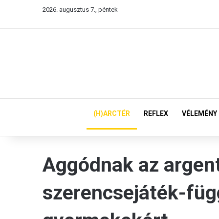
2026. augusztus 7., péntek
(H)ARCTÉR
REFLEX
VÉLEMÉNY
Aggódnak az argen
szerencsejáték-füg