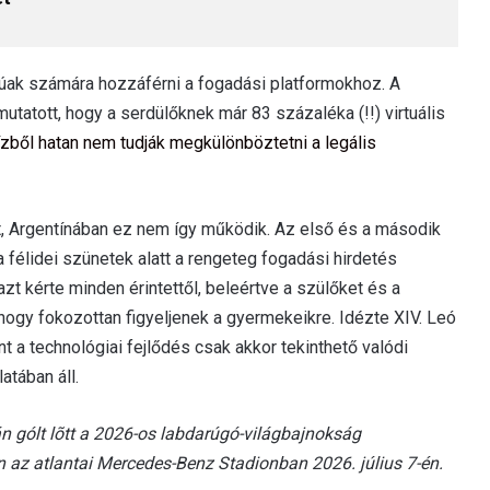
rúak számára hozzáférni a fogadási platformokhoz. A
tatott, hogy a serdülőknek már 83 százaléka (!!) virtuális
ízből hatan nem tudják megkülönböztetni a legális
t, Argentínában ez nem így működik. Az első és a második
 félidei szünetek alatt a rengeteg fogadási hirdetés
zt kérte minden érintettől, beleértve a szülőket és a
ogy fokozottan figyeljenek a gyermekeikre. Idézte XIV. Leó
nt a technológiai fejlődés csak akkor tekinthető valódi
tában áll.
n gólt lõtt a 2026-os labdarúgó-világbajnokság
az atlantai Mercedes-Benz Stadionban 2026. július 7-én.