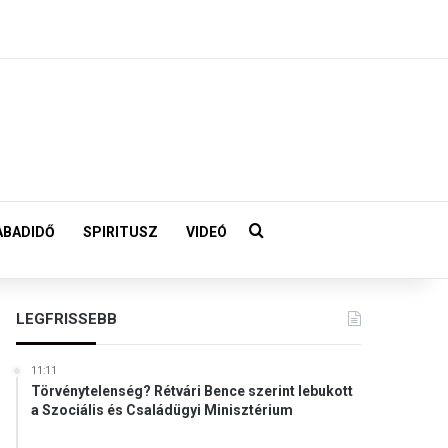
Keresés:
ABADIDŐ
SPIRITUSZ
VIDEÓ
LEGFRISSEBB
11:11
Törvénytelenség? Rétvári Bence szerint lebukott
a Szociális és Családügyi Minisztérium