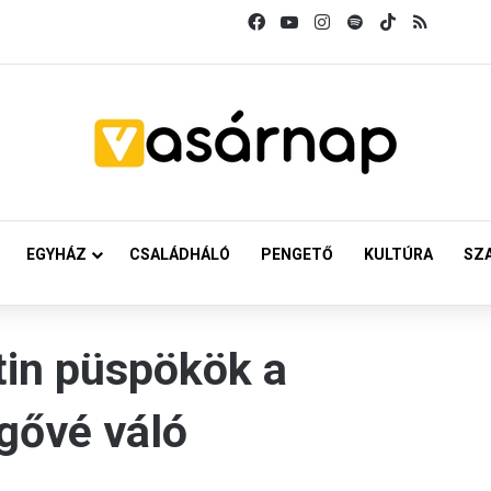
Facebook
YouTube
Instagram
Spotify
TikTok
RSS
EGYHÁZ
CSALÁDHÁLÓ
PENGETŐ
KULTÚRA
SZ
tin püspökök a
gővé váló