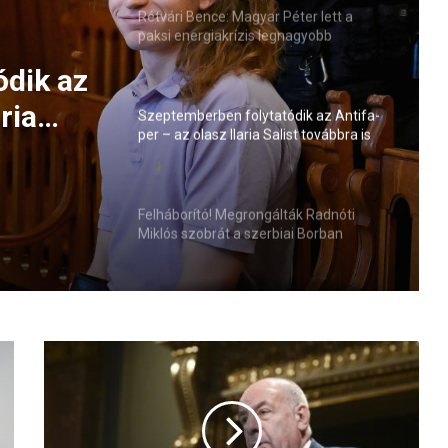
Rétvári Bence: Magyar Péter lett a
paksi energiakrízis legnagyobb
rémhírterjesztője (VIDEÓ)
ódik az
ria
Szeptemberben folytatódik az Antifa-
per – az olasz Ilaria Salist továbbra is
elmi
mentelmi jog védi
Felháborító! Megrongálták Radnóti
Miklós szobrát a szerbiai Borban
A
S
á
n
d