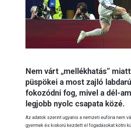
Nem várt „mellékhatás” miatt
püspökei a most zajló labdar
fokozódni fog, mivel a dél-ame
legjobb nyolc csapata közé.
Az adatok szerint ugyanis a nemzeti eufória nem vá
gyermek és kiskorú kezdett el fogadásokat kötni 