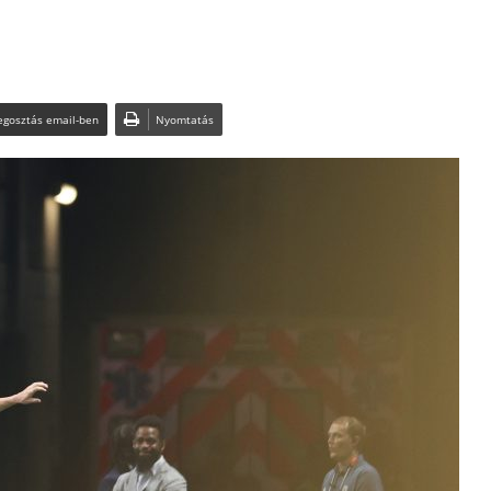
gosztás email-ben
Nyomtatás