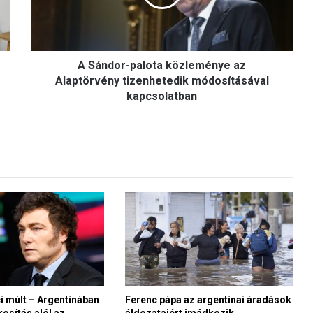
o
r
-
p
A Sándor-palota közleménye az
a
l
Alaptörvény tizenhetedik módosításával
o
kapcsolatban
t
a
k
ö
z
l
e
m
é
n
y
e
a
z
ci múlt – Argentínában
Ferenc pápa az argentínai áradások