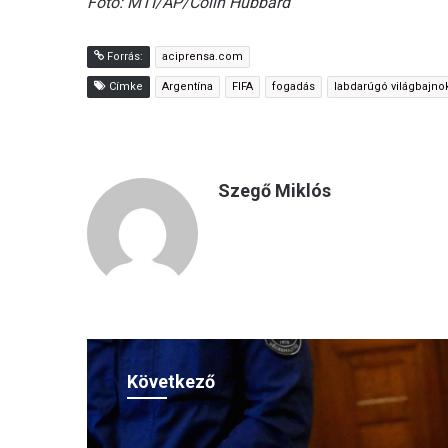
Fotó: MTI/AP/Colin Hubbard
Forrás:
aciprensa.com
Címke
Argentína
FIFA
fogadás
labdarúgó világbajno
Szegő Miklós
Következő