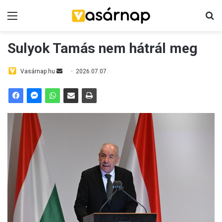
Menü
K
Sulyok Tamás nem hátrál meg
Vasárnap.hu
S
2026.07.07.
e
n
d
a
n
e
m
a
i
l