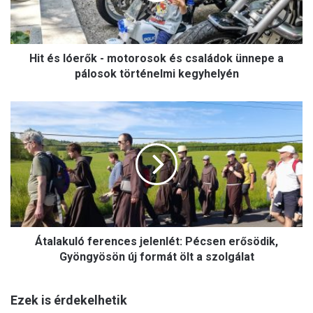
ó
e
r
Hit és lóerők - motorosok és családok ünnepe a
ő
k
pálosok történelmi kegyhelyén
-
m
Á
o
t
t
a
o
l
r
a
o
k
s
u
o
l
k
ó
é
Átalakuló ferences jelenlét: Pécsen erősödik,
f
s
e
Gyöngyösön új formát ölt a szolgálat
c
r
s
e
a
Ezek is érdekelhetik
n
l