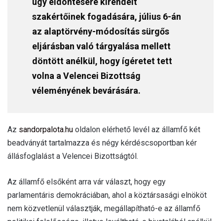
ügy eldöntésére kirendelt
szakértőinek fogadására, július 6-án
az alaptörvény-módosítás sürgős
eljárásban való tárgyalása mellett
döntött anélkül, hogy ígéretet tett
volna a Velencei Bizottság
véleményének bevárására.
Az
sandorpalota.hu
oldalon elérhető levél az államfő két
beadványát tartalmazza és négy kérdéscsoportban kér
állásfoglalást a Velencei Bizottságtól.
Az államfő elsőként arra vár választ, hogy egy
parlamentáris demokráciában, ahol a köztársasági elnököt
nem közvetlenül választják, megállapítható-e az államfő