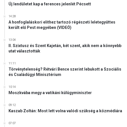
á
Új lendületet kap a ferences jelenlét Pécsett
t
ö
14:28
l
A honfoglaláskori elithez tartozó régészeti leletegyüttes
t
került elő Pest megyében (VIDEÓ)
a
s
13:04
z
II. Szixtusz és Szent Kajetán, két szent, akik nem a könnyebb
o
utat választották
l
g
11:11
á
Törvénytelenség? Rétvári Bence szerint lebukott a Szociális
l
és Családügyi Minisztérium
a
t
10:14
Moszkvába megy a vatikáni külügyminiszter
09:12
Kaszab Zoltán: Most lett volna valódi szükség a közmédiára
07:07