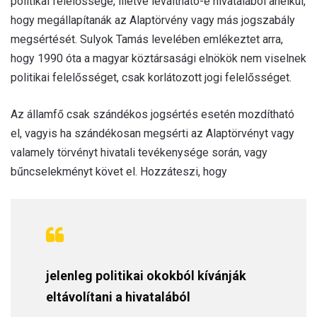
politikai felelőssége, illetve leváltható-e hivatalából anélkül,
hogy megállapítanák az Alaptörvény vagy más jogszabály
megsértését. Sulyok Tamás levelében emlékeztet arra,
hogy 1990 óta a magyar köztársasági elnökök nem viselnek
politikai felelősséget, csak korlátozott jogi felelősséget.
Az államfő csak szándékos jogsértés esetén mozdítható
el, vagyis ha szándékosan megsérti az Alaptörvényt vagy
valamely törvényt hivatali tevékenysége során, vagy
bűncselekményt követ el. Hozzáteszi, hogy
jelenleg politikai okokból kívánják
eltávolítani a hivatalából