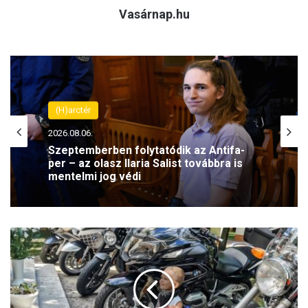
Vasárnap.hu
(H)arctér
2026.08.06.
Szeptemberben folytatódik az Antifa-
per – az olasz Ilaria Salist továbbra is
mentelmi jog védi
H
i
t
é
s
l