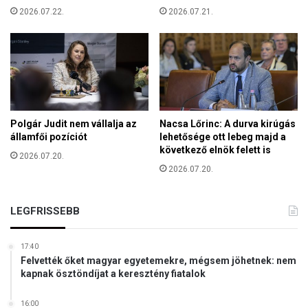
t
ö
2026.07.22.
2026.07.21.
é
d
n
i
e
k
l
,
m
G
i
y
k
ö
e
Polgár Judit nem vállalja az
Nacsa Lőrinc: A durva kirúgás
n
g
államfői pozíciót
lehetősége ott lebeg majd a
g
y
következő elnök felett is
y
2026.07.20.
h
ö
2026.07.20.
e
s
l
ö
y
LEGFRISSEBB
n
é
ú
n
j
17:40
f
Felvették őket magyar egyetemekre, mégsem jöhetnek: nem
o
kapnak ösztöndíjat a keresztény fiatalok
r
m
16:00