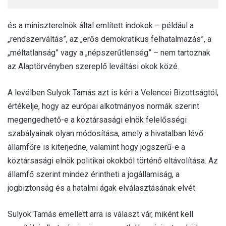
és a miniszterelnök által említett indokok – például a
„rendszerváltás”, az „erős demokratikus felhatalmazás”, a
„méltatlanság” vagy a „népszerűtlenség” – nem tartoznak
az Alaptörvényben szereplő leváltási okok közé.
A levélben Sulyok Tamás azt is kéri a Velencei Bizottságtól,
értékelje, hogy az európai alkotmányos normák szerint
megengedhető-e a köztársasági elnök felelősségi
szabályainak olyan módosítása, amely a hivatalban lévő
államfőre is kiterjedne, valamint hogy jogszerű-e a
köztársasági elnök politikai okokból történő eltávolítása. Az
államfő szerint mindez érintheti a jogállamiság, a
jogbiztonság és a hatalmi ágak elválasztásának elvét.
Sulyok Tamás emellett arra is választ vár, miként kell