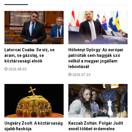
c
á
e
d
s
o
j
k
e
ü
l
n
e
n
n
e
Latorcai Csaba: Se víz, se
Hölvényi György: Az európai
l
p
áram, se gázolaj, se
patrióták sem hagyják szó
é
e
köztársasági elnök
nélkül a magyar jogállam
t
a
lebontását
:
2026.08.03.
p
P
2026.07.23.
á
é
l
c
o
s
s
e
o
n
k
e
t
r
ö
Ungváry Zsolt: A köztársaság
Kaszab Zoltán: Polgár Judit
ő
r
újabb fiaskója
ennél többet érdemelne
s