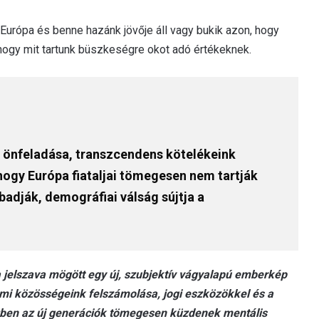
rópa és benne hazánk jövője áll vagy bukik azon, hogy
hogy mit tartunk büszkeségre okot adó értékeknek.
nk önfeladása, transzcendens kötelékeink
ogy Európa fiataljai tömegesen nem tartják
badják, demográfiai válság sújtja a
 jelszava mögött egy új, szubjektív vágyalapú emberkép
elemi közösségeink felszámolása, jogi eszközökkel és a
özben az új generációk tömegesen küzdenek mentális