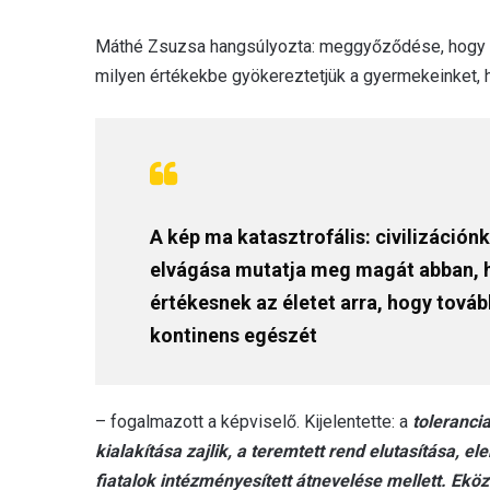
Máthé Zsuzsa hangsúlyozta: meggyőződése, hogy Eu
milyen értékekbe gyökereztetjük a gyermekeinket, 
A kép ma katasztrofális: civilizáció
elvágása mutatja meg magát abban, h
értékesnek az életet arra, hogy továb
kontinens egészét
– fogalmazott a képviselő. Kijelentette: a
tolerancia
kialakítása zajlik, a teremtett rend elutasítása, 
fiatalok intézményesített átnevelése mellett. Ek