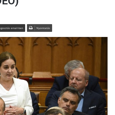
DEÓ)
gosztás email-ben
Nyomtatás