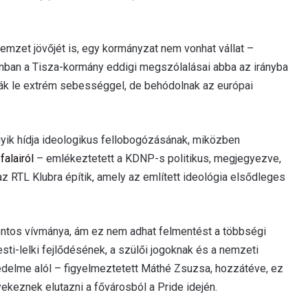
 nemzet jövőjét is, egy kormányzat nem vonhat vállat –
ban a Tisza-kormány eddigi megszólalásai abba az irányba
ják le extrém sebességgel, de behódolnak az európai
yik hídja ideologikus fellobogózásának, miközben
falairól
– emlékeztetett a KDNP-s politikus, megjegyezve,
 RTL Klubra építik, amely az említett ideológia elsődleges
ntos vívmánya, ám ez nem adhat felmentést a többségi
ti-lelki fejlődésének, a szülői jogoknak és a nemzeti
delme alól – figyelmeztetett Máthé Zsuzsa, hozzátéve, ez
ekeznek elutazni a fővárosból a Pride idején.