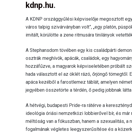
kdnp.hu
.
A KDNP országgyűlési képviselője megosztott egy 
város talpig szivárványban volt”, „egy platón, püsp
imitált, körülötte a zene ritmusára tinilányok vetett
A Stephansdom tövében egy kis családpárti demonst
osztrák meghívók, apácák, családok, egy hagyomán
hozzáfűzve, a magyarok képviseletében próbált szó
hada választott el az öklét rázó, őrjöngő tömegtől. E
apáca kezéből a farostlemez táblát, amelyen németül
jegyében összetörte a térdén, ő pedig jobbnak látta
A hétvégi, budapesti Pride-ra rátérve a keresztény
ideológia óriási nemzetközi lobbierővel bír, és má
méltóság van a fókuszban, hanem a szexualitás, a n
fogalmának végletes leegyszerűsítése és a közerkö