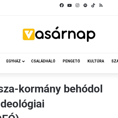
Facebook
YouTube
Instagram
Spotify
TikTok
RSS
EGYHÁZ
CSALÁDHÁLÓ
PENGETŐ
KULTÚRA
SZ
isza-kormány behódol
ideológiai