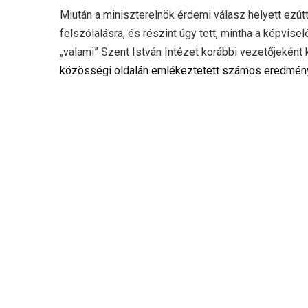
Miután a miniszterelnök érdemi válasz helyett ezú
felszólalásra, és részint úgy tett, mintha a képvise
„valami” Szent István Intézet korábbi vezetőjeként
közösségi oldalán emlékeztetett számos eredmé