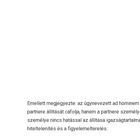
Emellett megjegyezte: az úgynevezett ad hominem ér
partnere állítását cáfolja, hanem a partnere személy
személye nincs hatással az állítása igazságtartalmár
hiteltelenítés és a figyelemelterelés.