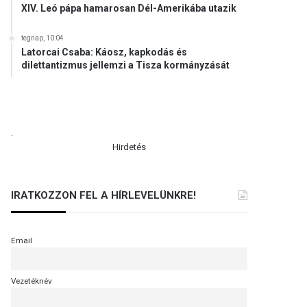
XIV. Leó pápa hamarosan Dél-Amerikába utazik
tegnap, 10:04
Latorcai Csaba: Káosz, kapkodás és
dilettantizmus jellemzi a Tisza kormányzását
.
Hirdetés
IRATKOZZON FEL A HÍRLEVELÜNKRE!
Email
Vezetéknév