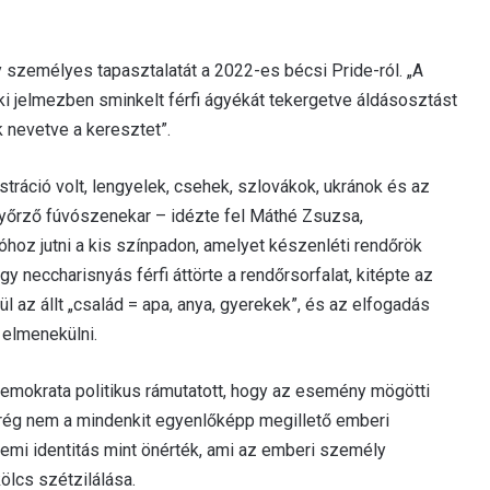
személyes tapasztalatát a 2022-es bécsi Pride-ról. „A
öki jelmezben sminkelt férfi ágyékát tekergetve áldásosztást
ék nevetve a keresztet”.
ráció volt, lengyelek, csehek, szlovákok, ukránok és az
yőrző fúvószenekar – idézte fel Máthé Zsuzsa,
hoz jutni a kis színpadon, amelyet készenléti rendőrök
gy neccharisnyás férfi áttörte a rendőrsorfalat, kitépte az
 az állt „család = apa, anya, gyerekek”, és az elfogadás
 elmenekülni.
demokrata politikus rámutatott, hogy az esemény mögötti
r rég nem a mindenkit egyenlőképp megillető emberi
emi identitás mint önérték, ami az emberi személy
lcs szétzilálása.