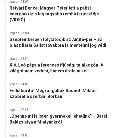
tegnap, 18:07
Rétvári Bence: Magyar Péter lett a paksi
energiakrízis legnagyobb rémhírterjesztője
(VIDEÓ)
tegnap, 17:00
Szeptemberben folytatódik az Antifa-per – az
olasz Ilaria Salist továbbra is mentelmi jog védi
tegnap, 15:31
XIV. Leó pápa a ferences ifjúsági találkozón: A
világot nem védeni, hanem átölelni kell
tegnap, 14:02
Felháborító! Megrongálták Radnóti Miklós
szobrát a szerbiai Borban
tegnap, 12:35
„Őbenne mi is Isten gyermekei lehetünk” – Barsi
Balázs atya a Miatyánkról
tegnap, 11:08