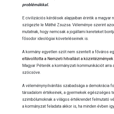
problémákkal.
E civilizációs kérdések alapjaiban érintik a magyar
szögezte le Máthé Zsuzsa. Véleménye szerint azon
mutatnak, hogy nemcsak a jogállami kereteket bont
fősodor ideológiai követeléseinek is.
A kormány egyetlen szót nem szentelt a főváros eg
eltávolította a Nemzeti hitvallást a közintézmények 
Magyar Péterék a kormányzati kommunikációt arra az
szócsöve.
A véleménynyilvánítás szabadsága a demokrácia fo
társadalom értékeinek, a gyermekek egészséges tes
szimbólumoknak a világos értékrendet felmutató vé
a kormányzat feladata akkor is, ha minden évben igy