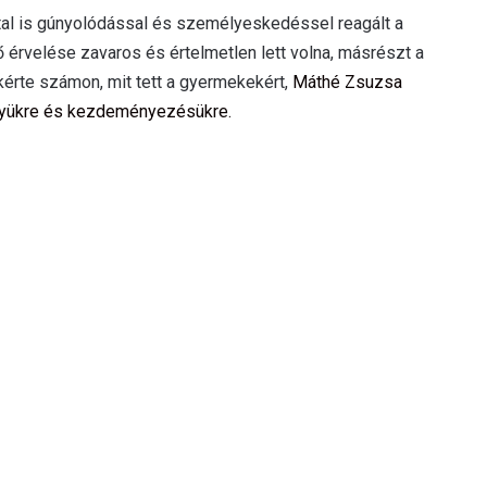
ttal is gúnyolódással és személyeskedéssel reagált a
lő érvelése zavaros és értelmetlen lett volna, másrészt a
 kérte számon, mit tett a gyermekekért,
Máthé Zsuzsa
nyükre és kezdeményezésükre.