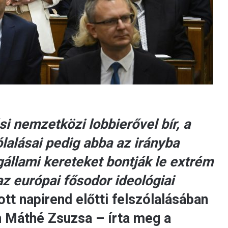
si nemzetközi lobbierővel bír, a
alásai pedig abba az irányba
állami kereteket bontják le extrém
z európai fősodor ideológiai
t napirend előtti felszólalásában
n Máthé Zsuzsa – írta meg a