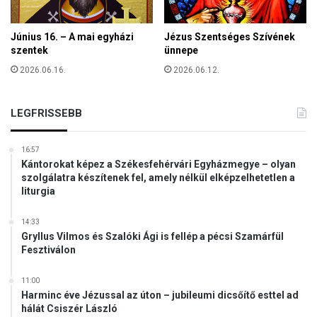
n
e
k
Június 16. – A mai egyházi
Jézus Szentséges Szívének
c
szentek
ünnepe
s
2026.06.16.
2026.06.12.
ö
k
k
LEGFRISSEBB
e
n
t
16:57
Kántorokat képez a Székesfehérvári Egyházmegye – olyan
é
szolgálatra készítenek fel, amely nélkül elképzelhetetlen a
s
liturgia
é
é
14:33
r
Gryllus Vilmos és Szalóki Ági is fellép a pécsi Szamárfül
t
Fesztiválon
11:00
Harminc éve Jézussal az úton – jubileumi dicsőítő esttel ad
hálát Csiszér László