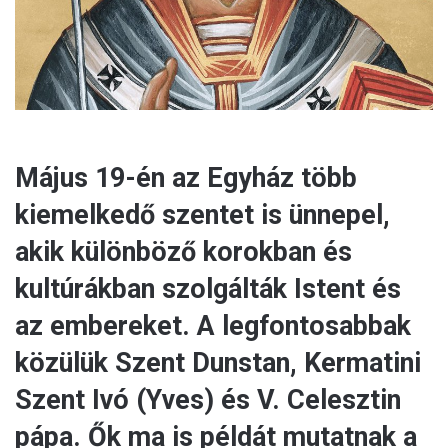
l
Május 19-én az Egyház több
kiemelkedő szentet is ünnepel,
akik különböző korokban és
kultúrákban szolgálták Istent és
az embereket. A legfontosabbak
közülük Szent Dunstan, Kermatini
Szent Ivó (Yves) és V. Celesztin
pápa. Ők ma is példát mutatnak a