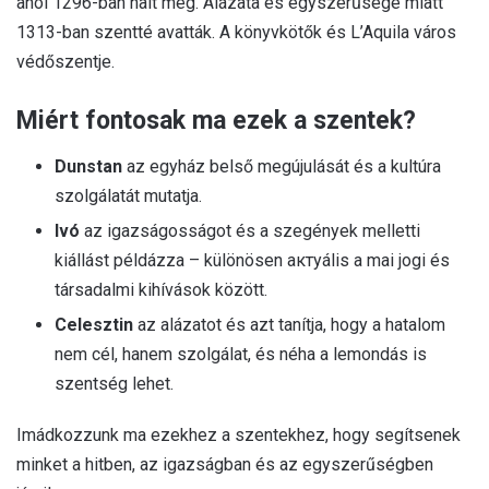
ahol 1296-ban halt meg. Alázata és egyszerűsége miatt
1313-ban szentté avatták. A könyvkötők és L’Aquila város
védőszentje.
Miért fontosak ma ezek a szentek?
Dunstan
az egyház belső megújulását és a kultúra
szolgálatát mutatja.
Ivó
az igazságosságot és a szegények melletti
kiállást példázza – különösen актуális a mai jogi és
társadalmi kihívások között.
Celesztin
az alázatot és azt tanítja, hogy a hatalom
nem cél, hanem szolgálat, és néha a lemondás is
szentség lehet.
Imádkozzunk ma ezekhez a szentekhez, hogy segítsenek
minket a hitben, az igazságban és az egyszerűségben