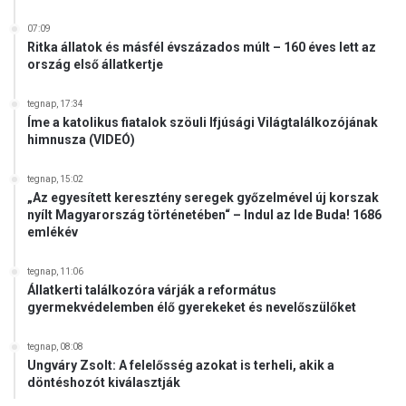
07:09
Ritka állatok és másfél évszázados múlt – 160 éves lett az
ország első állatkertje
tegnap, 17:34
Íme a katolikus fiatalok szöuli Ifjúsági Világtalálkozójának
himnusza (VIDEÓ)
tegnap, 15:02
„Az egyesített keresztény seregek győzelmével új korszak
nyílt Magyarország történetében“ – Indul az Ide Buda! 1686
emlékév
tegnap, 11:06
Állatkerti találkozóra várják a református
gyermekvédelemben élő gyerekeket és nevelőszülőket
tegnap, 08:08
Ungváry Zsolt: A felelősség azokat is terheli, akik a
döntéshozót kiválasztják