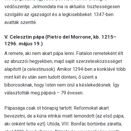
védőszentje. Jelmondata ma is aktuális: tisztességesen
szolgálni az igazságot és a legkisebbeket. 1347-ben
avatták szentté.
V. Celesztin pápa (Pietro del Morrone, kb. 1215–
1296. május 19.)
A remete, aki nem akart pápa lenni. Fiatalon remeteként élt
az abruzzói hegyekben, majd saját szerzetesközösséget
alapított (a celestinusok). Amikor 1294-ben a konklávé több
mint két év után sem tudott dönteni, ő üzent a
bíborosoknak, hogy Isten nem örül a késlekedésnek. Így
választották meg pápává – 79 évesen.
Pápasága csak öt hónapig tartott. Reformokat akart
bevezetni, de a kúria intrikái miatt lemondott (az első pápa,
aki önként tette ezt). Utóda, VIII. Bonifác börtönbe záratta,