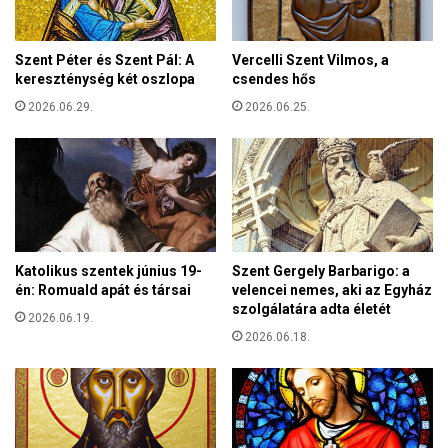
f
a
i
e
a
Szent Péter és Szent Pál: A
Vercelli Szent Vilmos, a
s
t
kereszténység két oszlopa
csendes hős
z
a
k
2026.06.29.
2026.06.25.
l
ö
o
z
k
é
k
v
é
é
p
e
r
Katolikus szentek június 19-
Szent Gergely Barbarigo: a
n
én: Romuald apát és társai
velencei nemes, aki az Egyház
y
szolgálatára adta életét
2026.06.19.
ő
2026.06.18.
i
d
e
j
é