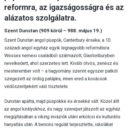
reformra, az igazságosságra és az
alázatos szolgálatra.
Szent Dunstan (909 körül – 988. május 19.)
Szent Dunstan angol püspök, Canterbury érseke, a 10.
századi angol egyház egyik legnagyobb reformátora.
Wessex nemesi családból származott, Glastonburyben
nevelkedett, ahol szerzetes lett. Kiváló ötvös, zenész és
mesterember volt – a hagyomány szerint egyszer patkót
szegezett az ördög patájára, innen ered a kovácsok
védőszentjeként való tisztelete.
Dunstan apáttá, majd püspökké és érsekké vált. Közel állt
az angol királyokhoz, és nagy szerepet játszott az egyház
megújításában a viking inváziók utáni erkölcsi és kulturális
hanyatlás után. A bencés regulát terjesztette, iskolákat