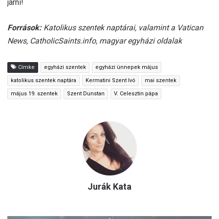
járni!
Források:
Katolikus szentek naptárai, valamint a Vatican
News, CatholicSaints.info, magyar egyházi oldalak
Címke
egyházi szentek
egyházi ünnepek május
katolikus szentek naptára
Kermatini Szent Ivó
mai szentek
május 19. szentek
Szent Dunstan
V. Celesztin pápa
Jurák Kata