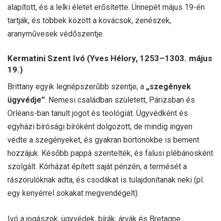
alapított, és a lelki életet erősítette. Ünnepét május 19-én
tartják, és többek között a kovácsok, zenészek,
aranyművesek védőszentje.
Kermatini Szent Ivó (Yves Hélory, 1253–1303. május
19.)
Brittany egyik legnépszerűbb szentje, a
„szegények
ügyvédje”
. Nemesi családban született, Párizsban és
Orléans-ban tanult jogot és teológiát. Ügyvédként és
egyházi bírósági bíróként dolgozott, de mindig ingyen
védte a szegényeket, és gyakran börtönökbe is bement
hozzájuk. Később pappá szentelték, és falusi plébánosként
szolgált. Kórházat épített saját pénzén, a termését a
rászorulóknak adta, és csodákat is tulajdonítanak neki (pl.
egy kenyérrel sokakat megvendégelt).
Ivó a jogászok, ügyvédek, bírák, árvák és Bretagne