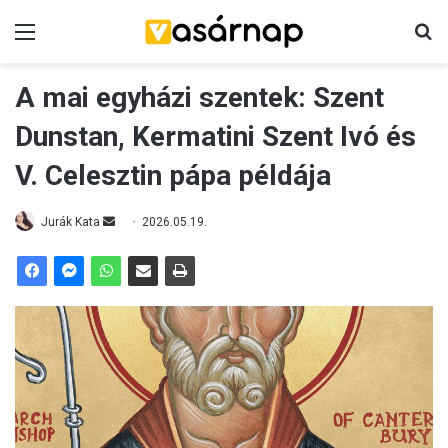
Menü
K
A mai egyházi szentek: Szent
Dunstan, Kermatini Szent Ivó és
V. Celesztin pápa példája
Jurák Kata
S
2026.05.19.
e
n
d
a
n
e
m
a
i