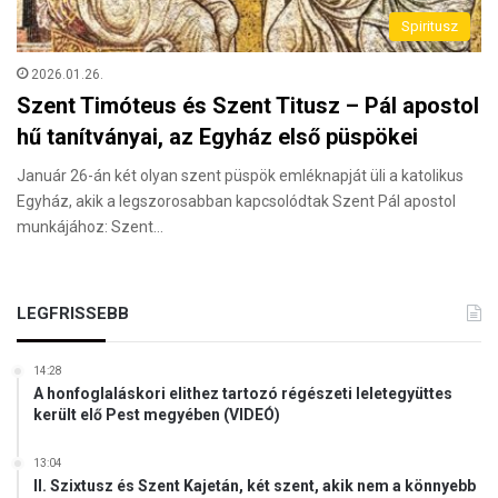
Spiritusz
2026.01.26.
Szent Timóteus és Szent Titusz – Pál apostol
hű tanítványai, az Egyház első püspökei
Január 26-án két olyan szent püspök emléknapját üli a katolikus
Egyház, akik a legszorosabban kapcsolódtak Szent Pál apostol
munkájához: Szent…
LEGFRISSEBB
14:28
A honfoglaláskori elithez tartozó régészeti leletegyüttes
került elő Pest megyében (VIDEÓ)
13:04
II. Szixtusz és Szent Kajetán, két szent, akik nem a könnyebb