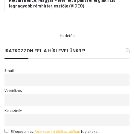
Rétvári Bence: Magyar Péter lett a paksi energiakrízis
legnagyobb rémhírterjesztője (VIDEÓ)
.
Hirdetés
IRATKOZZON FEL A HÍRLEVELÜNKRE!
Email
Vezetéknév
Keresztnév
Elfogadom az
Adatkezelési tájékoztatóban
foglaltakat.