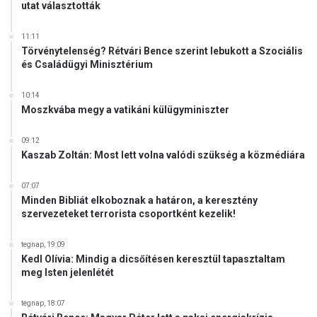
utat választották
11:11
Törvénytelenség? Rétvári Bence szerint lebukott a Szociális
és Családügyi Minisztérium
10:14
Moszkvába megy a vatikáni külügyminiszter
09:12
Kaszab Zoltán: Most lett volna valódi szükség a közmédiára
07:07
Minden Bibliát elkoboznak a határon, a keresztény
szervezeteket terrorista csoportként kezelik!
tegnap, 19:09
Kedl Olívia: Mindig a dicsőítésen keresztül tapasztaltam
meg Isten jelenlétét
tegnap, 18:07