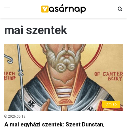
Menü
K
mai szentek
Címlap
2026.05.19.
A mai egyházi szentek: Szent Dunstan,