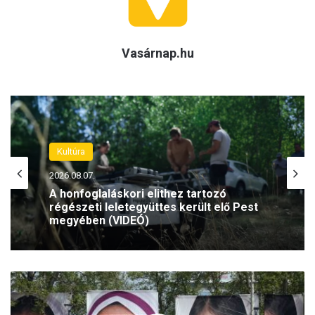
Vasárnap.hu
Kultúra
2026.08.07.
A honfoglaláskori elithez tartozó
régészeti leletegyüttes került elő Pest
megyében (VIDEÓ)
C
s
e