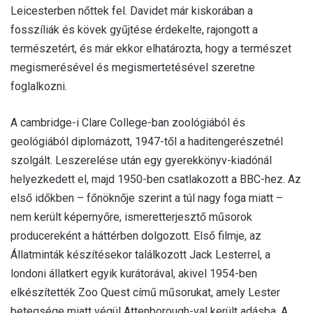
Leicesterben nőttek fel. Davidet már kiskorában a
fosszíliák és kövek gyűjtése érdekelte, rajongott a
természetért, és már ekkor elhatározta, hogy a természet
megismerésével és megismertetésével szeretne
foglalkozni.
A cambridge-i Clare College-ban zoológiából és
geológiából diplomázott, 1947-től a haditengerészetnél
szolgált. Leszerelése után egy gyerekkönyv-kiadónál
helyezkedett el, majd 1950-ben csatlakozott a BBC-hez. Az
első időkben – főnöknője szerint a túl nagy foga miatt –
nem került képernyőre, ismeretterjesztő műsorok
producereként a háttérben dolgozott. Első filmje, az
Állatminták készítésekor találkozott Jack Lesterrel, a
londoni állatkert egyik kurátorával, akivel 1954-ben
elkészítették Zoo Quest című műsorukat, amely Lester
betegsége miatt végül Attenborough-val került adásba. A