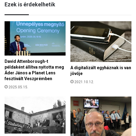
n
Ezek is érdekelhetik
r
b
v
a
o
n
s
f
i
g
y
e
David Attenborough-t
l
példaként állítva nyitotta meg
A digitalizált egyháznak is van
m
Áder János a Planet Lens
jövője
e
fesztivált Veszprémben
z
2021.10.12.
t
2025.05.15.
e
t
:
a
z
e
-