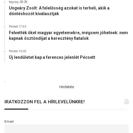
tegnap, 08:08
Ungváry Zsolt: A felelősség azokat is terheli, akik a
döntéshozót kiválasztják
Péntek 17:40
Felvették őket magyar egyetemekre, mégsem jöhetnek: nem
kapnak ösztöndíjat a keresztény fiatalok
Péntek 16:00
Új lendületet kap a ferences jelenlét Pécsett
.
Hirdetés
IRATKOZZON FEL A HÍRLEVELÜNKRE!
Email