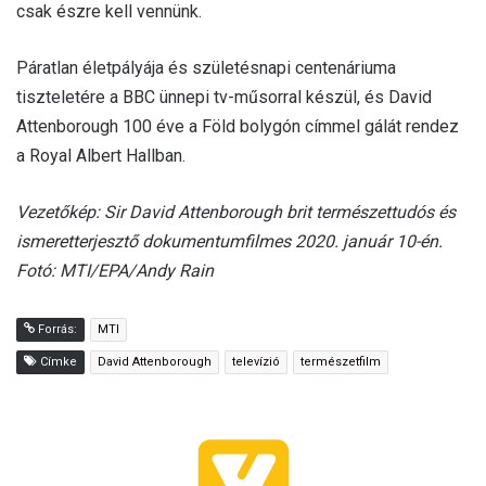
csak észre kell vennünk.
Páratlan életpályája és születésnapi centenáriuma
tiszteletére a BBC ünnepi tv-műsorral készül, és David
Attenborough 100 éve a Föld bolygón címmel gálát rendez
a Royal Albert Hallban.
Vezetőkép: Sir David Attenborough brit természettudós és
ismeretterjesztő dokumentumfilmes 2020. január 10-én.
Fotó: MTI/EPA/Andy Rain
Forrás:
MTI
Címke
David Attenborough
televízió
természetfilm