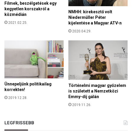
r
Filmek, beszélgetések egy
o
kegyetlen korszakról a
NMHH: kirekesztő volt
l
közmédián
Niedermüller Péter
l
2021.02.25.
kijelentése a Magyar ATV-n
e
2020.04.29.
r
n
e
m
j
á
t
é
k
Ünnepeljünk politikailag
Történelmi magyar győzelem
!
korrekten!
is született a Nemzetközi
Emmy-díj gálán
2019.12.28.
2019.11.26.
LEGFRISSEBB