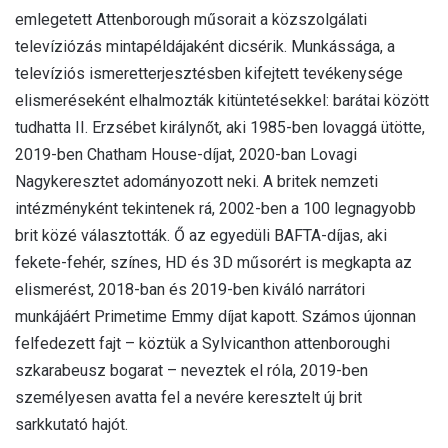
emlegetett Attenborough műsorait a közszolgálati
televíziózás mintapéldájaként dicsérik. Munkássága, a
televíziós ismeretterjesztésben kifejtett tevékenysége
elismeréseként elhalmozták kitüntetésekkel: barátai között
tudhatta II. Erzsébet királynőt, aki 1985-ben lovaggá ütötte,
2019-ben Chatham House-díjat, 2020-ban Lovagi
Nagykeresztet adományozott neki. A britek nemzeti
intézményként tekintenek rá, 2002-ben a 100 legnagyobb
brit közé választották. Ő az egyedüli BAFTA-díjas, aki
fekete-fehér, színes, HD és 3D műsorért is megkapta az
elismerést, 2018-ban és 2019-ben kiváló narrátori
munkájáért Primetime Emmy díjat kapott. Számos újonnan
felfedezett fajt – köztük a Sylvicanthon attenboroughi
szkarabeusz bogarat – neveztek el róla, 2019-ben
személyesen avatta fel a nevére keresztelt új brit
sarkkutató hajót.