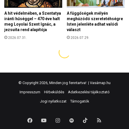
© Copyright 2026, Minden jog fenntartva! |
Vasárnap.hu
Impresszum
Hírbeküldés
Adatkezelési tájékoztató
Jogi nyilatkozat
Támogatók
Facebook
YouTube
Instagram
Spotify
TikTok
RSS