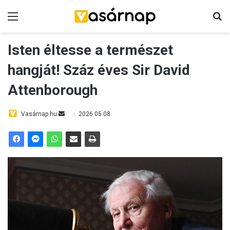
Menü
K
Isten éltesse a természet
hangját! Száz éves Sir David
Attenborough
Vasárnap.hu
S
2026.05.08.
e
n
d
a
n
e
m
a
i