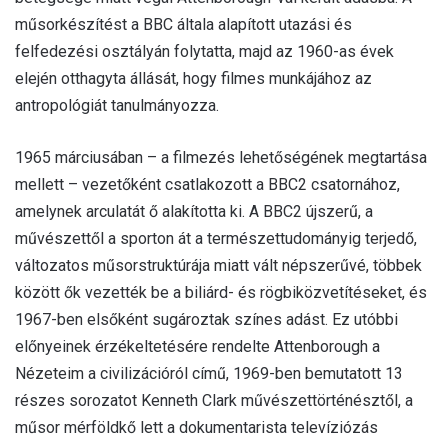
műsorkészítést a BBC általa alapított utazási és
felfedezési osztályán folytatta, majd az 1960-as évek
elején otthagyta állását, hogy filmes munkájához az
antropológiát tanulmányozza.
1965 márciusában – a filmezés lehetőségének megtartása
mellett – vezetőként csatlakozott a BBC2 csatornához,
amelynek arculatát ő alakította ki. A BBC2 újszerű, a
művészettől a sporton át a természettudományig terjedő,
változatos műsorstruktúrája miatt vált népszerűvé, többek
között ők vezették be a biliárd- és rögbiközvetítéseket, és
1967-ben elsőként sugároztak színes adást. Ez utóbbi
előnyeinek érzékeltetésére rendelte Attenborough a
Nézeteim a civilizációról című, 1969-ben bemutatott 13
részes sorozatot Kenneth Clark művészettörténésztől, a
műsor mérföldkő lett a dokumentarista televíziózás