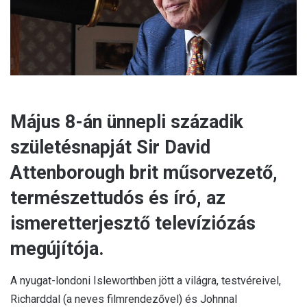
l
Május 8-án ünnepli századik
születésnapját Sir David
Attenborough brit műsorvezető,
természettudós és író, az
ismeretterjesztő televíziózás
megújítója.
A nyugat-londoni Isleworthben jött a világra, testvéreivel,
Richarddal (a neves filmrendezővel) és Johnnal