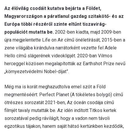
Az élővilág csodáit kutatva bejárta a Földet,
Magyarországon a páratlanul gazdag szitakötő- és az
Európa többi részéről szinte eltűnt tiszavirág-
populációt mutatta be.
2002-ben kiadta, majd 2009-ben
újra megjelentette Life on Air című önéletírását, 2015-ben a
zene világába kirándulva narrátorként vezette fel Adele
Hello című slágerének videoklipjét. 2020-ban Vilmos
herceggel közösen megalapították az Earthshot Prize nevű
„környezetvédelmi Nobel-díjat”.
Még ma is korát meghazudtolva emel szót a Föld
megmentéséért: Perfect Planet (A tökéletes bolygó) című
ötrészes sorozatát 2021-ben, Az óceán csodája című
filmjét tavaly mutatták be. Az idén indított Titkos kertek
sorozatával pedig rávilágít, hogy a vadon nem távoli
egzotikus tájakon, hanem saját hátsó kertünkben kezdődik,