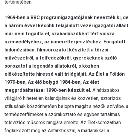
történetében.
1969-ben a BBC programigazgatójának nevezték ki, de
a három évvel később felajánlott vezérigazgatói állást
már nem fogadta el, szabadúszóként tért vissza
szenvedélyéhez, az ismeretterjesztéshez.
Forgatott
Indonéziában, filmsorozatot készített a törzsi
művészetről, a felfedezőkről, gyerekeknek szóló
sorozatot a legendás állatokról, s közben
előkészítette híressé vált trilógiáját. Az Élet a Földön
1979-ben, Az élő bolygó 1984-ben, Az élet
megpróbáltatásai 1990-ben készült el.
A hátizsákos
világjáró hihetetlen kalandjainak és közvetlen, sztorizós
stílusának köszönhetően belopta magát a nézők szívébe, a
természetfilmeket a szórakoztató és egyben tartalmas
televíziós műsorok rangjára emelte. Az Élet-sorozatban
foglalkozott még az Antarktisszal, a madarakkal, a