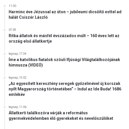
11:00
Harminc éve Jézussal az úton – jubileumi dicsőítő esttel ad
hálát Csiszér László
07:09
Ritka állatok és másfél évszázados múlt – 160 éves lett az
ország első állatkertje
tegnap, 17:34
Íme a katolikus fiatalok szöuli Ifjúsági Világtalálkozójának
himnusza (VIDEÓ)
tegnap, 15:02
„Az egyesített keresztény seregek győzelmével új korszak
nyílt Magyarország történetében“ – Indul az Ide Buda! 1686
emlékév
tegnap, 11:06
Állatkerti találkozóra várják a református
gyermekvédelemben élő gyerekeket és nevelőszülőket