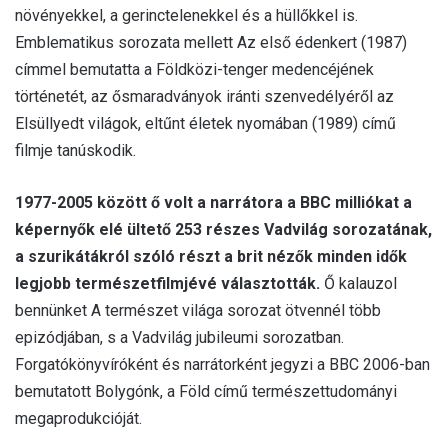
növényekkel, a gerinctelenekkel és a hüllőkkel is.
Emblematikus sorozata mellett Az első édenkert (1987)
címmel bemutatta a Földközi-tenger medencéjének
történetét, az ősmaradványok iránti szenvedélyéről az
Elsüllyedt világok, eltűnt életek nyomában (1989) című
filmje tanúskodik.
1977-2005 között ő volt a narrátora a BBC milliókat a
képernyők elé ültető 253 részes Vadvilág sorozatának,
a szurikátákról szóló részt a brit nézők minden idők
legjobb természetfilmjévé választották.
Ő kalauzol
bennünket A természet világa sorozat ötvennél több
epizódjában, s a Vadvilág jubileumi sorozatban.
Forgatókönyvíróként és narrátorként jegyzi a BBC 2006-ban
bemutatott Bolygónk, a Föld című természettudományi
megaprodukcióját.