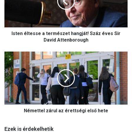
n
é
l
t
e
Isten éltesse a természet hangját! Száz éves Sir
s
s
David Attenborough
e
a
N
t
é
e
m
r
e
m
t
é
t
s
e
z
l
e
z
t
Némettel zárul az érettségi első hete
á
h
r
a
u
n
Ezek is érdekelhetik
l