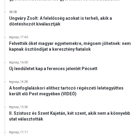
08:08
Ungváry Zsolt: A felelősség azokat is terheli, akik a
döntéshozót kiválasztják
tegnap, 17:40
Felvették őket magyar egyetemekre, mégsem jöhetnek: nem
kapnak ösztöndíjat a keresztény fiatalok
tegnap, 16:00
Új lendületet kap a ferences jelenlét Pécsett
tegnap, 14:28
A honfoglaláskori elithez tartozó régészeti leletegyüttes
került elő Pest megyében (VIDEÓ)
tegnap, 13:04
II. Szixtusz és Szent Kajetán, két szent, akik nem a könnyebb
utat választották
tegnap, 11:11