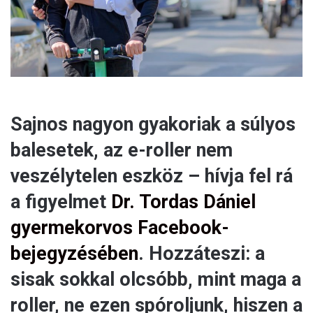
l
Sajnos nagyon gyakoriak a súlyos
balesetek, az e-roller nem
veszélytelen eszköz – hívja fel rá
a figyelmet
Dr. Tordas Dániel
gyermekorvos Facebook-
bejegyzésében
. Hozzáteszi: a
sisak sokkal olcsóbb, mint maga a
roller, ne ezen spóroljunk, hiszen a