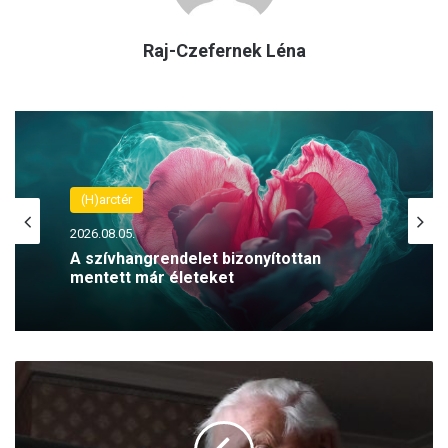
Raj-Czefernek Léna
(H)arctér
2026.08.05.
A szívhangrendelet bizonyítottan
mentett már életeket
I
s
t
e