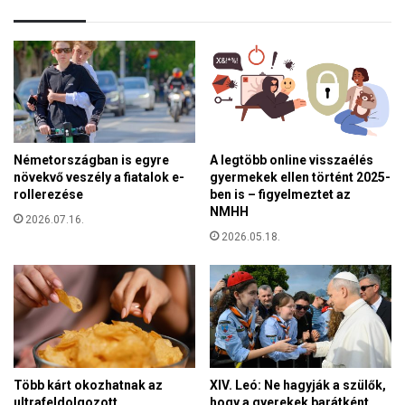
g
a
j
z
á
é
t
r
!
e
S
t
z
t
á
s
z
Németországban is egyre
A legtöbb online visszaélés
é
é
növekvő veszély a fiatalok e-
gyermekek ellen történt 2025-
g
v
rollerezése
ben is – figyelmeztet az
i
e
NMHH
e
2026.07.16.
s
l
2026.05.18.
S
s
i
ő
r
h
D
e
a
t
v
e
i
d
Több kárt okozhatnak az
XIV. Leó: Ne hagyják a szülők,
A
ultrafeldolgozott
hogy a gyerekek barátként