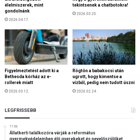
t
élelmiszerek, mint
tekintsenek a chatbotokra!
gondolnánk
t
2026.03.25.
e
2026.04.17.
n
b
o
r
o
u
g
h
Figyelmeztetést adott ki a
Rögtön a babakocsi után
Bethesda kórház az e-
ugrott, hogy kimentse a
rollerek miatt
vízből, pedig nem tudott úszni
2026.03.12.
2026.02.24.
LEGFRISSEBB
11:06
Állatkerti találkozóra várják a református
gyermekvédelemben élő gyerekeket és nevelőszülőket