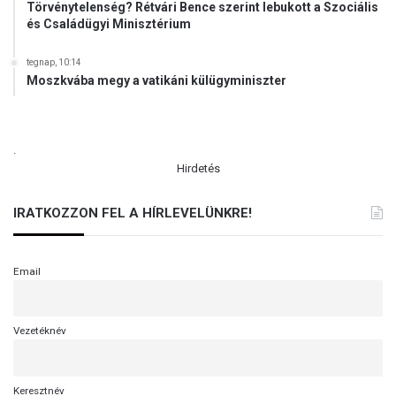
Törvénytelenség? Rétvári Bence szerint lebukott a Szociális
és Családügyi Minisztérium
tegnap, 10:14
Moszkvába megy a vatikáni külügyminiszter
.
Hirdetés
IRATKOZZON FEL A HÍRLEVELÜNKRE!
Email
Vezetéknév
Keresztnév