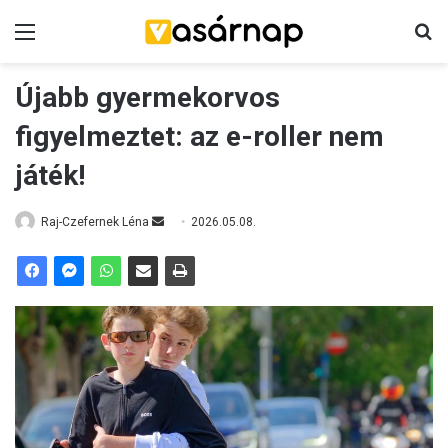
Menü
K
Újabb gyermekorvos
figyelmeztet: az e-roller nem
játék!
Raj-Czefernek Léna
S
2026.05.08.
e
n
d
a
n
e
m
a
i