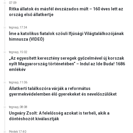
á
07:09
e
t
Ritka állatok és másfél évszázados múlt – 160 éves lett az
l
s
ország első állatkertje
l
e
e
g
tegnap, 17:34
n
í
Íme a katolikus fiatalok szöuli Ifjúsági Világtalálkozójának
c
himnusza (VIDEÓ)
t
s
h
a
e
tegnap, 15:02
p
t
„Az egyesített keresztény seregek győzelmével új korszak
á
nyílt Magyarország történetében“ – Indul az Ide Buda! 1686
j
s
emlékév
ü
v
k
e
a
tegnap, 11:06
s
Állatkerti találkozóra várják a református
K
z
gyermekvédelemben élő gyerekeket és nevelőszülőket
a
é
t
l
tegnap, 08:08
o
y
Ungváry Zsolt: A felelősség azokat is terheli, akik a
l
e
döntéshozót kiválasztják
i
m
k
i
Péntek 17:40
u