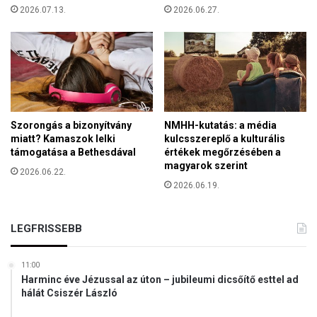
a
g
2026.07.13.
2026.06.27.
t
y
á
e
i
z
k
e
a
r
t
g
K
y
i
Szorongás a bizonyítvány
NMHH-kutatás: a média
e
j
miatt? Kamaszok lelki
kulcsszereplő a kulturális
r
e
támogatása a Bethesdával
értékek megőrzésében a
m
v
magyarok szerint
2026.06.22.
e
b
2026.06.19.
k
ő
n
l
y
a
LEGFRISSEBB
a
z
r
o
a
11:00
r
l
Harminc éve Jézussal az úton – jubileumi dicsőítő esttel ad
o
á
hálát Csiszér László
s
s
z