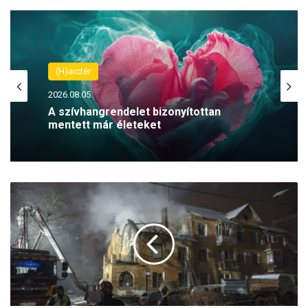
(H)arctér
2026.08.05.
A szívhangrendelet bizonyítottan
mentett már életeket
M
o
s
z
k
v
a
f
e