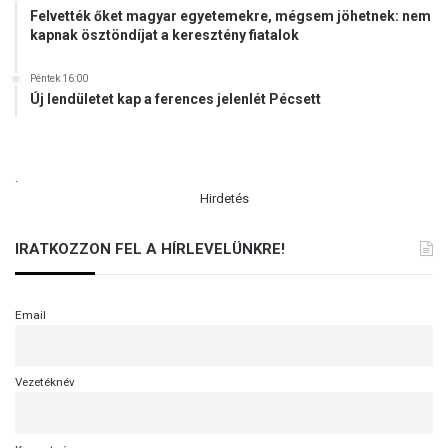
a
Felvették őket magyar egyetemekre, mégsem jöhetnek: nem
s
t
kapnak ösztöndíjat a keresztény fiatalok
K
t
a
Péntek 16:00
r
Új lendületet kap a ferences jelenlét Pécsett
i
t
á
s
.
z
Hirdetés
k
a
IRATKOZZON FEL A HÍRLEVELÜNKRE!
m
p
á
n
Email
y
á
v
Vezetéknév
a
l