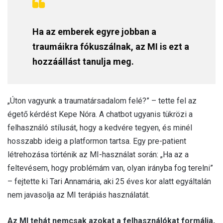
Ha az emberek egyre jobban a
traumáikra fókuszálnak, az MI is ezt a
hozzáállást tanulja meg.
„Úton vagyunk a traumatársadalom felé?” – tette fel az
égető kérdést Kepe Nóra. A chatbot ugyanis tükrözi a
felhasználó stílusát, hogy a kedvére tegyen, és minél
hosszabb ideig a platformon tartsa. Egy pre-patient
létrehozása történik az MI-használat során: „Ha az a
feltevésem, hogy problémám van, olyan irányba fog terelni”
– fejtette ki Tari Annamária, aki 25 éves kor alatt egyáltalán
nem javasolja az MI terápiás használatát.
Az MI tehát nemcsak azokat a felhasználókat formálja,