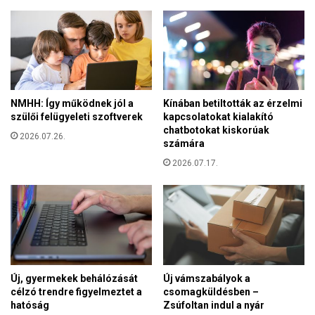
m
y
a
e
i
g
t
y
:
h
e
a
v
j
NMHH: Így működnek jól a
Kínában betiltották az érzelmi
a
szülői felügyeleti szoftverek
kapcsolatokat kialakító
ó
k
chatbotokat kiskorúak
k
2026.07.26.
u
számára
i
á
r
2026.07.17.
l
á
j
n
á
d
k
u
d
l
i
á
p
s
l
Új, gyermekek behálózását
Új vámszabályok a
–
o
célzó trendre figyelmeztet a
csomagküldésben –
n
m
hatóság
Zsúfoltan indul a nyár
é