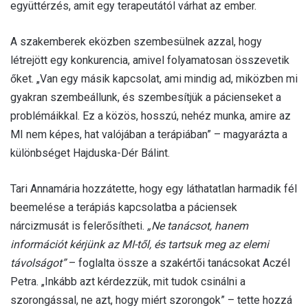
együttérzés, amit egy terapeutától várhat az ember.
A szakemberek eközben szembesülnek azzal, hogy
létrejött egy konkurencia, amivel folyamatosan összevetik
őket. „Van egy másik kapcsolat, ami mindig ad, miközben mi
gyakran szembeállunk, és szembesítjük a pácienseket a
problémáikkal. Ez a közös, hosszú, nehéz munka, amire az
MI nem képes, hat valójában a terápiában” – magyarázta a
különbséget Hajduska-Dér Bálint.
Tari Annamária hozzátette, hogy egy láthatatlan harmadik fél
beemelése a terápiás kapcsolatba a páciensek
nárcizmusát is felerősítheti.
„Ne tanácsot, hanem
információt kérjünk az MI-től, és tartsuk meg az elemi
távolságot”
– foglalta össze a szakértői tanácsokat Aczél
Petra. „Inkább azt kérdezzük, mit tudok csinálni a
szorongással, ne azt, hogy miért szorongok” – tette hozzá