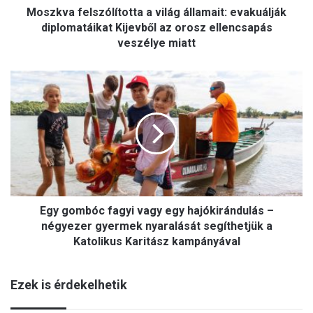
Moszkva felszólította a világ államait: evakuálják
l
s
diplomatáikat Kijevből az orosz ellencsapás
z
veszélye miatt
ó
l
E
í
g
t
y
o
g
t
o
t
m
a
b
a
ó
v
c
i
Egy gombóc fagyi vagy egy hajókirándulás –
f
l
a
négyezer gyermek nyaralását segíthetjük a
á
g
Katolikus Karitász kampányával
g
y
á
i
l
Ezek is érdekelhetik
v
l
a
a
g