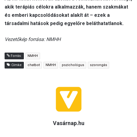
akik terápiás célokra alkalmazzák, hanem szakmákat
és emberi kapcsolódásokat alakít át – ezek a
társadalmi hatások pedig egyelőre beláthatatlanok.
Vezetőkép forrása: NMHH
Forrás:
NMHH
Címke
chatbot
NMHH
pszichológus
szorongás
Vasárnap.hu