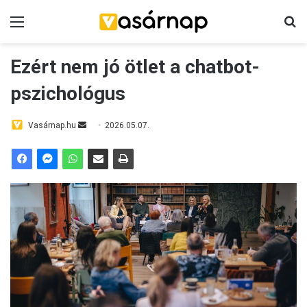
Menü
K
Ezért nem jó ötlet a chatbot-
pszichológus
Vasárnap.hu
S
2026.05.07.
e
n
d
a
n
e
m
a
i
l