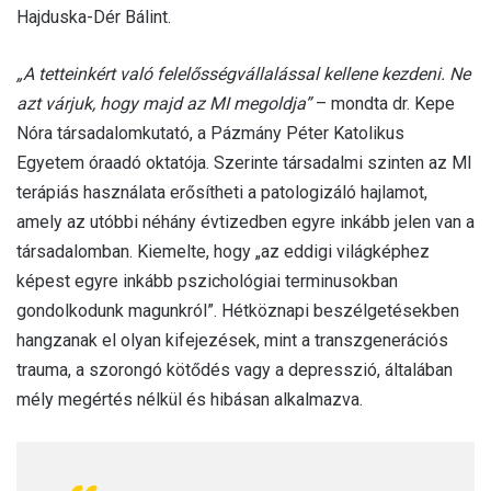
Hajduska-Dér Bálint.
„A tetteinkért való felelősségvállalással kellene kezdeni. Ne
azt várjuk, hogy majd az MI megoldja”
– mondta dr. Kepe
Nóra társadalomkutató, a Pázmány Péter Katolikus
Egyetem óraadó oktatója. Szerinte társadalmi szinten az MI
terápiás használata erősítheti a patologizáló hajlamot,
amely az utóbbi néhány évtizedben egyre inkább jelen van a
társadalomban. Kiemelte, hogy „az eddigi világképhez
képest egyre inkább pszichológiai terminusokban
gondolkodunk magunkról”. Hétköznapi beszélgetésekben
hangzanak el olyan kifejezések, mint a transzgenerációs
trauma, a szorongó kötődés vagy a depresszió, általában
mély megértés nélkül és hibásan alkalmazva.