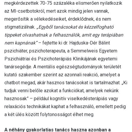
megkérdezettek 70-75 százaléka elismerően nyilatkozik
az MI-csetbotokról, mert azok mindig jelen vannak,
megerősítik a vélekedéseiket, érdeklődnek, és nem
stigmatizálnak.
„Egyből tanácsokat és kézzelfogható
tippeket olvashatnak a felhasználók, amit egy terápiában
nem kapnának”
– fejtette ki dr. Hajduska-Dér Bálint
pszichiáter, pszichoterapeuta, a Semmelweis Egyetem
Pszichiátriai és Pszichoterápiás Klinikájának egyetemi
tanársegédje. A mentális egészségtudományok területét
kutató szakember szerint az azonnali reakció, amelyet a
chatbot megad, akár hasznos tanácsokat is tartalmazhat. „Ki
tudjuk venni belőle azokat a funkciókat, amelyek nekünk
hasznosak” – például kognitív viselkedésterápiás vagy
relaxációs technikákat kaphat a felhasználó, emellett pedig
a két ülés között folytonosságot élhet meg.
A néhány gyakorlatias tanács haszna azonban a