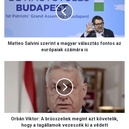
t
t
e
o
S
a
l
Matteo Salvini szerint a magyar választás fontos az
v
i
európaiak számára is
n
i
O
s
r
z
b
e
á
r
n
i
V
n
i
t
k
a
t
m
Orbán Viktor: A brüsszeliek megint azt követelik,
o
a
r
hogy a tagállamok vezessék ki a védett
g