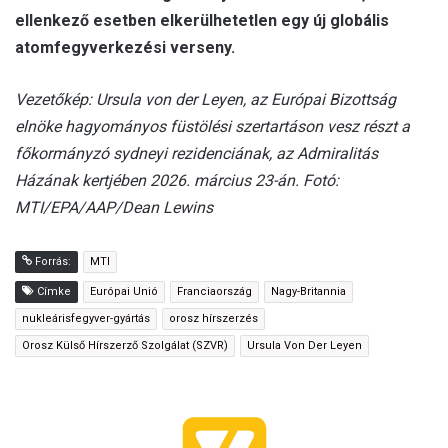
ellenkező esetben elkerülhetetlen egy új globális
atomfegyverkezési verseny.
Vezetőkép: Ursula von der Leyen, az Európai Bizottság
elnöke hagyományos füstölési szertartáson vesz részt a
főkormányzó sydneyi rezidenciának, az Admiralitás
Házának kertjében 2026. március 23-án. Fotó:
MTI/EPA/AAP/Dean Lewins
Forrás:
MTI
Címke
Európai Unió
Franciaország
Nagy-Britannia
nukleárisfegyver-gyártás
orosz hírszerzés
Orosz Külső Hírszerző Szolgálat (SZVR)
Ursula Von Der Leyen