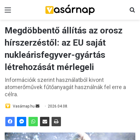
Menü
K
Megdöbbentő állítás az orosz
hírszerzéstől: az EU saját
nukleárisfegyver-gyártás
létrehozását mérlegeli
Információik szerint használatból kivont
atomerőművek fűtőanyagát használnák fel erre a
célra.
Vasárnap.hu
S
2026.04.08.
e
n
d
a