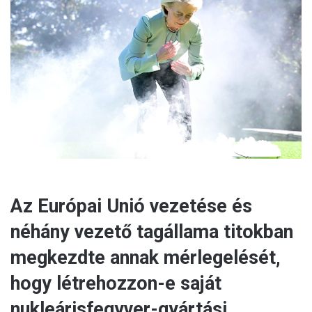
n
e
m
a
i
l
Az Európai Unió vezetése és
néhány vezető tagállama titokban
megkezdte annak mérlegelését,
hogy létrehozzon-e saját
nukleárisfegyver-gyártási