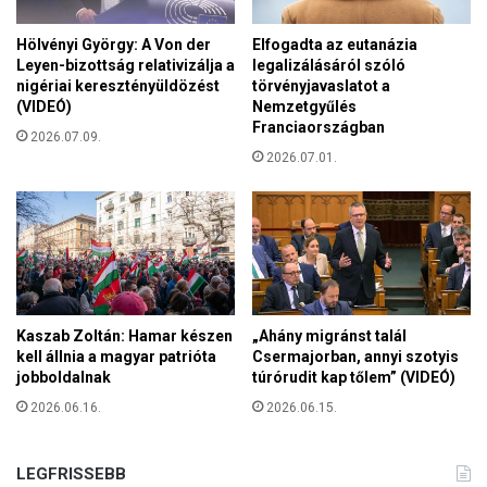
u
k
r
ö
Hölvényi György: A Von der
Elfogadta az eutanázia
ó
Leyen-bizottság relativizálja a
legalizálásáról szóló
v
p
nigériai keresztényüldözést
törvényjavaslatot a
e
a
(VIDEÓ)
Nemzetgyűlés
t
i
Franciaországban
e
2026.07.09.
a
l
2026.07.01.
k
i
s
k
z
,
á
h
m
o
á
g
r
y
a
Kaszab Zoltán: Hamar készen
„Ahány migránst talál
a
i
kell állnia a magyar patrióta
Csermajorban, annyi szotyis
t
s
jobboldalnak
túrórudit kap tőlem” (VIDEÓ)
a
2026.06.16.
2026.06.15.
g
á
l
LEGFRISSEBB
l