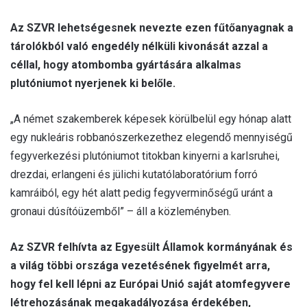
Az SZVR lehetségesnek nevezte ezen fűtőanyagnak a
tárolókból való engedély nélküli kivonását azzal a
céllal, hogy atombomba gyártására alkalmas
plutóniumot nyerjenek ki belőle.
„A német szakemberek képesek körülbelül egy hónap alatt
egy nukleáris robbanószerkezethez elegendő mennyiségű
fegyverkezési plutóniumot titokban kinyerni a karlsruhei,
drezdai, erlangeni és jülichi kutatólaboratórium forró
kamráiból, egy hét alatt pedig fegyverminőségű uránt a
gronaui dúsítóüzemből” – áll a közleményben.
Az SZVR felhívta az Egyesült Államok kormányának és
a világ többi országa vezetésének figyelmét arra,
hogy fel kell lépni az Európai Unió saját atomfegyvere
létrehozásának megakadályozása érdekében,