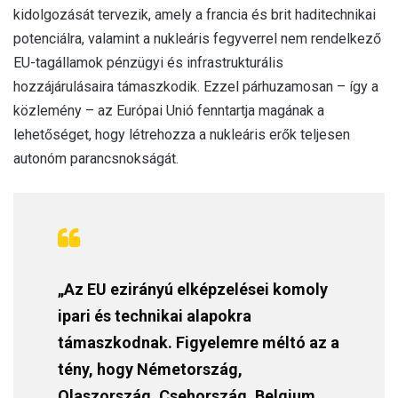
kidolgozását tervezik, amely a francia és brit haditechnikai
potenciálra, valamint a nukleáris fegyverrel nem rendelkező
EU-tagállamok pénzügyi és infrastrukturális
hozzájárulásaira támaszkodik. Ezzel párhuzamosan – így a
közlemény – az Európai Unió fenntartja magának a
lehetőséget, hogy létrehozza a nukleáris erők teljesen
autonóm parancsnokságát.
„Az EU ezirányú elképzelései komoly
ipari és technikai alapokra
támaszkodnak. Figyelemre méltó az a
tény, hogy Németország,
Olaszország, Csehország, Belgium,