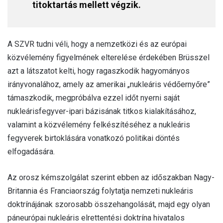
titoktartás mellett végzik.
A SZVR tudni véli, hogy a nemzetközi és az európai
közvélemény figyelmének elterelése érdekében Brüsszel
azt a látszatot kelti, hogy ragaszkodik hagyományos
irányvonalához, amely az amerikai „nukleáris védőernyőre”
támaszkodik, megpróbálva ezzel időt nyerni saját
nukleárisfegyver-ipari bázisának titkos kialakításához,
valamint a közvélemény felkészítéséhez a nukleáris
fegyverek birtoklására vonatkozó politikai döntés
elfogadására.
Az orosz kémszolgálat szerint ebben az időszakban Nagy-
Britannia és Franciaország folytatja nemzeti nukleáris
doktrínájának szorosabb összehangolását, majd egy olyan
páneurópai nukleáris elrettentési doktrína hivatalos