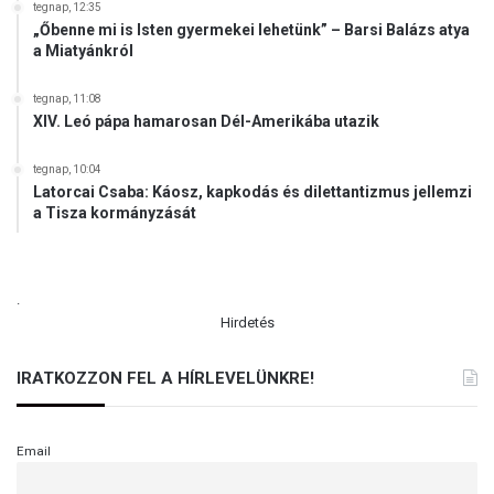
ü
tegnap, 12:35
„Őbenne mi is Isten gyermekei lehetünk” – Barsi Balázs atya
z
a Miatyánkról
e
m
a
tegnap, 11:08
XIV. Leó pápa hamarosan Dél-Amerikába utazik
n
y
a
tegnap, 10:04
Latorcai Csaba: Káosz, kapkodás és dilettantizmus jellemzi
g
a Tisza kormányzását
á
r
a
k
.
a
Hirdetés
t
(
IRATKOZZON FEL A HÍRLEVELÜNKRE!
V
I
D
E
Email
Ó
)