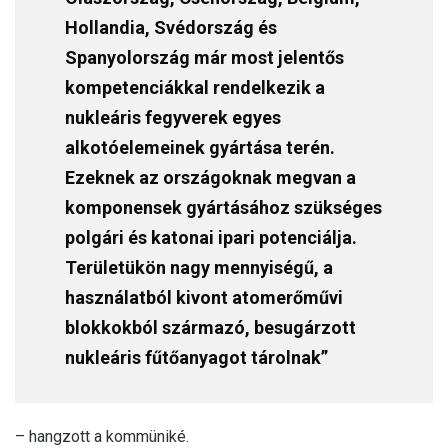
Hollandia, Svédország és
Spanyolország már most jelentős
kompetenciákkal rendelkezik a
nukleáris fegyverek egyes
alkotóelemeinek gyártása terén.
Ezeknek az országoknak megvan a
komponensek gyártásához szükséges
polgári és katonai ipari potenciálja.
Területükön nagy mennyiségű, a
használatból kivont atomerőművi
blokkokból származó, besugárzott
nukleáris fűtőanyagot tárolnak”
– hangzott a kommüniké.