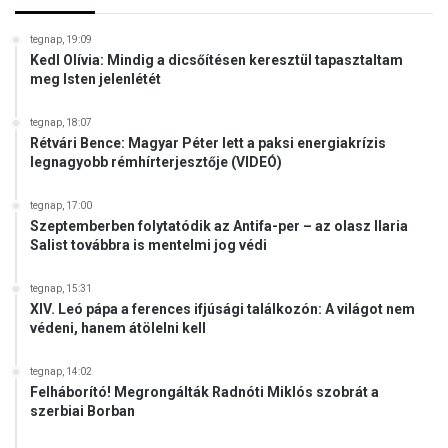
a
m
tegnap, 19:09
o
Kedl Olívia: Mindig a dicsőítésen keresztül tapasztaltam
k
meg Isten jelenlétét
v
e
tegnap, 18:07
z
Rétvári Bence: Magyar Péter lett a paksi energiakrízis
e
legnagyobb rémhírterjesztője (VIDEÓ)
s
s
tegnap, 17:00
é
Szeptemberben folytatódik az Antifa-per – az olasz Ilaria
k
Salist továbbra is mentelmi jog védi
k
i
tegnap, 15:31
a
XIV. Leó pápa a ferences ifjúsági találkozón: A világot nem
védeni, hanem átölelni kell
v
é
d
tegnap, 14:02
e
Felháborító! Megrongálták Radnóti Miklós szobrát a
szerbiai Borban
t
t