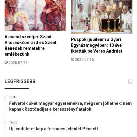
í
t
o
t
t
m
A csend szentjei: Szent
i
Püspöki jubileum a Győri
András-Zoerárd és Szent
Egyházmegyében: 10 éve
n
Benedek remetékre
iktatták be Veres Andrást
d
emlékezünk
e
2026.07.16.
2026.07.17.
n
k
e
LEGFRISSEBB
r
e
s
17:40
k
Felvették őket magyar egyetemekre, mégsem jöhetnek: nem
kapnak ösztöndíjat a keresztény fiatalok
e
d
e
16:00
Új lendületet kap a ferences jelenlét Pécsett
l
m