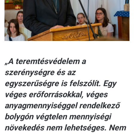
l
„A teremtésvédelem a
szerénységre és az
egyszerűségre is felszólít. Egy
véges erőforrásokkal, véges
anyagmennyiséggel rendelkező
bolygón végtelen mennyiségi
növekedés nem lehetséges. Nem