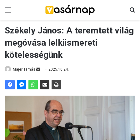
Menü
K
Székely János: A teremtett világ
megóvása lelkiismereti
kötelességünk
Majer Tamás
S
2025.10.24.
e
n
d
a
n
e
m
a
i