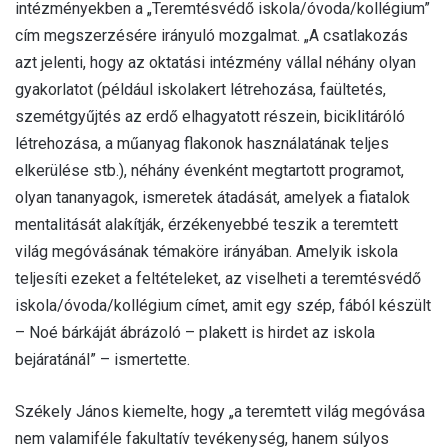
intézményekben a „Teremtésvédő iskola/óvoda/kollégium”
cím megszerzésére irányuló mozgalmat. „A csatlakozás
azt jelenti, hogy az oktatási intézmény vállal néhány olyan
gyakorlatot (például iskolakert létrehozása, faültetés,
szemétgyűjtés az erdő elhagyatott részein, biciklitáróló
létrehozása, a műanyag flakonok használatának teljes
elkerülése stb.), néhány évenként megtartott programot,
olyan tananyagok, ismeretek átadását, amelyek a fiatalok
mentalitását alakítják, érzékenyebbé teszik a teremtett
világ megóvásának témaköre irányában. Amelyik iskola
teljesíti ezeket a feltételeket, az viselheti a teremtésvédő
iskola/óvoda/kollégium címet, amit egy szép, fából készült
– Noé bárkáját ábrázoló – plakett is hirdet az iskola
bejáratánál” – ismertette.
Székely János kiemelte, hogy „a teremtett világ megóvása
nem valamiféle fakultatív tevékenység, hanem súlyos