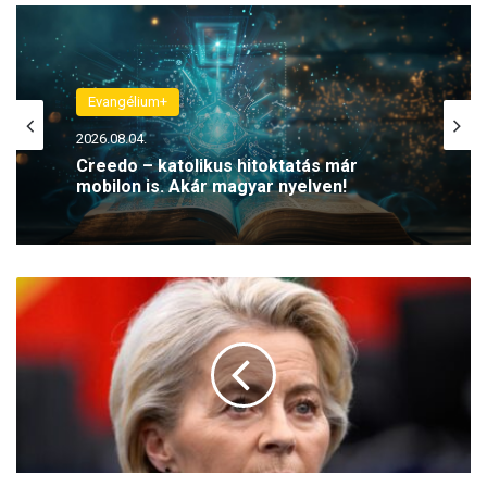
Evangélium+
2026.08.04.
Creedo – katolikus hitoktatás már
mobilon is. Akár magyar nyelven!
E
r
r
ő
l
b
e
s
z