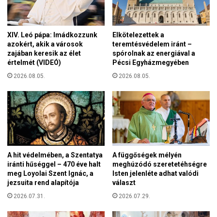
d
t
é
ó
s
b
XIV. Leó pápa: Imádkozzunk
Elkötelezettek a
ü
e
azokért, akik a városok
teremtésvédelem iránt –
k
r
zajában keresik az élet
spórolnak az energiával a
m
2
értelmét (VIDEÓ)
Pécsi Egyházmegyében
i
3
a
2026.08.05.
2026.08.05.
-
t
á
t
n
"
T
r
u
m
A hit védelmében, a Szentatya
A függőségek mélyén
p
iránti hűséggel – 470 éve halt
meghúzódó szeretetéhségre
l
meg Loyolai Szent Ignác, a
Isten jelenléte adhat valódi
e
jezsuita rend alapítója
választ
á
2026.07.31.
2026.07.29.
l
l