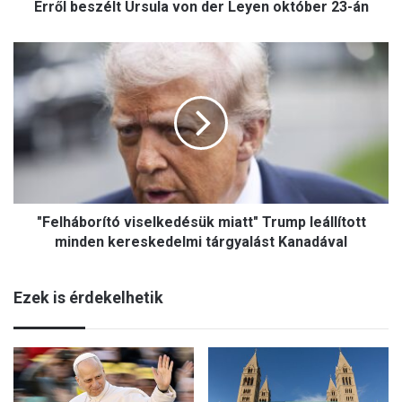
Erről beszélt Ursula von der Leyen október 23-án
é
l
t
"
U
F
r
e
s
l
u
h
l
á
a
b
v
o
o
r
n
"Felháborító viselkedésük miatt" Trump leállított
í
d
t
minden kereskedelmi tárgyalást Kanadával
e
ó
r
v
L
Ezek is érdekelhetik
i
e
s
y
e
e
l
n
k
o
e
k