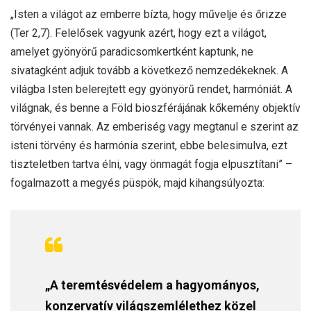
„Isten a világot az emberre bízta, hogy művelje és őrizze
(Ter 2,7). Felelősek vagyunk azért, hogy ezt a világot,
amelyet gyönyörű paradicsomkertként kaptunk, ne
sivatagként adjuk tovább a következő nemzedékeknek. A
világba Isten belerejtett egy gyönyörű rendet, harmóniát. A
világnak, és benne a Föld bioszférájának kőkemény objektív
törvényei vannak. Az emberiség vagy megtanul e szerint az
isteni törvény és harmónia szerint, ebbe belesimulva, ezt
tiszteletben tartva élni, vagy önmagát fogja elpusztítani” –
fogalmazott a megyés püspök, majd kihangsúlyozta:
„A teremtésvédelem a hagyományos,
konzervatív világszemlélethez közel