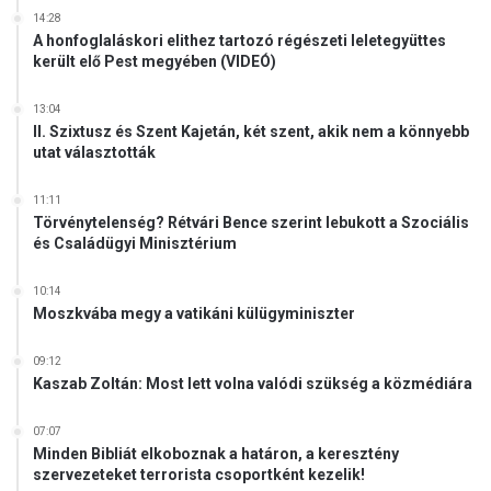
i
14:28
t
A honfoglaláskori elithez tartozó régészeti leletegyüttes
került elő Pest megyében (VIDEÓ)
á
r
g
13:04
II. Szixtusz és Szent Kajetán, két szent, akik nem a könnyebb
y
utat választották
a
l
á
11:11
Törvénytelenség? Rétvári Bence szerint lebukott a Szociális
s
és Családügyi Minisztérium
t
K
a
10:14
Moszkvába megy a vatikáni külügyminiszter
n
a
d
09:12
Kaszab Zoltán: Most lett volna valódi szükség a közmédiára
á
v
a
07:07
Minden Bibliát elkoboznak a határon, a keresztény
l
szervezeteket terrorista csoportként kezelik!