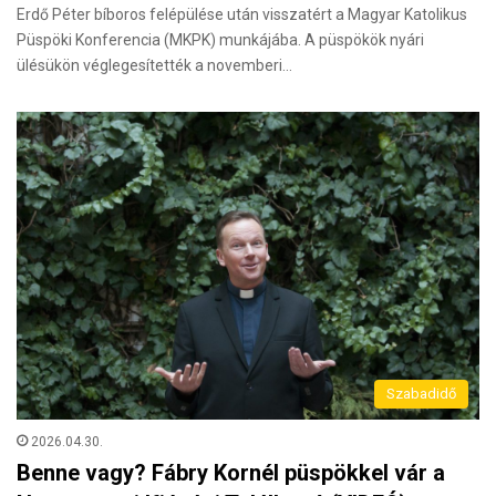
Erdő Péter bíboros felépülése után visszatért a Magyar Katolikus
Püspöki Konferencia (MKPK) munkájába. A püspökök nyári
ülésükön véglegesítették a novemberi…
Szabadidő
2026.04.30.
Benne vagy? Fábry Kornél püspökkel vár a