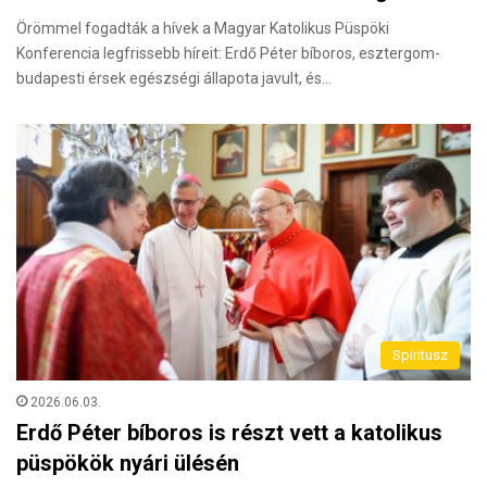
Örömmel fogadták a hívek a Magyar Katolikus Püspöki
Konferencia legfrissebb híreit: Erdő Péter bíboros, esztergom-
budapesti érsek egészségi állapota javult, és…
Spiritusz
2026.06.03.
Erdő Péter bíboros is részt vett a katolikus
püspökök nyári ülésén