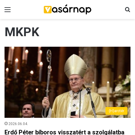
Menü
K
MKPK
(H)arctér
2026.06.04.
Erdő Péter bíboros visszatért a szolgálatba