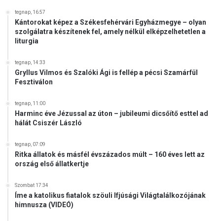
tegnap, 16:57
Kántorokat képez a Székesfehérvári Egyházmegye – olyan
szolgálatra készítenek fel, amely nélkül elképzelhetetlen a
liturgia
tegnap, 14:33
Gryllus Vilmos és Szalóki Ági is fellép a pécsi Szamárfül
Fesztiválon
tegnap, 11:00
Harminc éve Jézussal az úton – jubileumi dicsőítő esttel ad
hálát Csiszér László
tegnap, 07:09
Ritka állatok és másfél évszázados múlt – 160 éves lett az
ország első állatkertje
Szombat 17:34
Íme a katolikus fiatalok szöuli Ifjúsági Világtalálkozójának
himnusza (VIDEÓ)