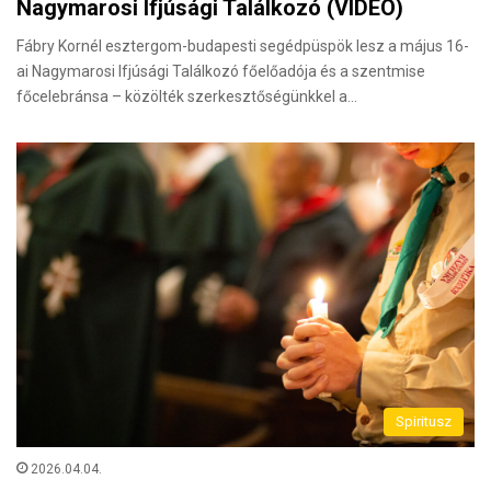
Nagymarosi Ifjúsági Találkozó (VIDEÓ)
Fábry Kornél esztergom-budapesti segédpüspök lesz a május 16-
ai Nagymarosi Ifjúsági Találkozó főelőadója és a szentmise
főcelebránsa – közölték szerkesztőségünkkel a…
Spiritusz
2026.04.04.