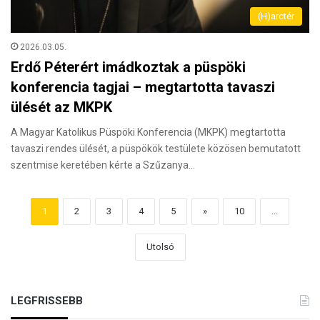
(H)arctér
2026.03.05.
Erdő Péterért imádkoztak a püspöki
konferencia tagjai – megtartotta tavaszi
ülését az MKPK
A Magyar Katolikus Püspöki Konferencia (MKPK) megtartotta
tavaszi rendes ülését, a püspökök testülete közösen bemutatott
szentmise keretében kérte a Szűzanya…
1
2
3
4
5
»
10
...
Utolsó
LEGFRISSEBB