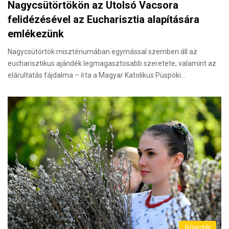
Nagycsütörtökön az Utolsó Vacsora
felidézésével az Eucharisztia alapítására
emlékezünk
Nagycsütörtök misztériumában egymással szemben áll az
eucharisztikus ajándék legmagasztosabb szeretete, valamint az
elárultatás fájdalma – írta a Magyar Katolikus Püspöki…
(H)arctér