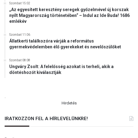
Szombat 15:02
„Az egyesített keresztény seregek győzelmével új korszak
nyílt Magyarország történetében“ – Indul az Ide Buda! 1686
emlékév
Szombat 11:06
Állatkerti találkozóra várják a református
gyermekvédelemben élő gyerekeket és nevelőszülőket
Szombat 08:08
Ungváry Zsolt: A felelősség azokat is terheli, akik a
döntéshozót kiválasztják
.
Hirdetés
IRATKOZZON FEL A HÍRLEVELÜNKRE!