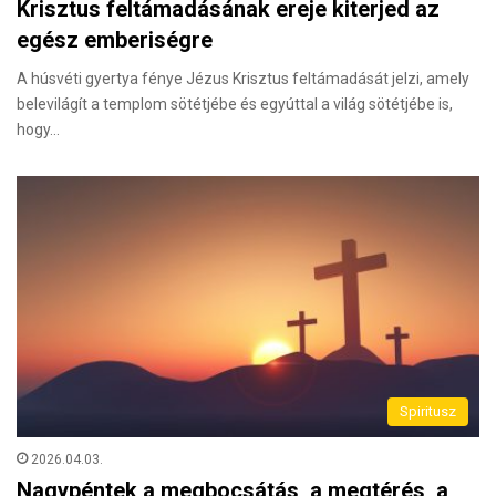
Krisztus feltámadásának ereje kiterjed az
egész emberiségre
A húsvéti gyertya fénye Jézus Krisztus feltámadását jelzi, amely
belevilágít a templom sötétjébe és egyúttal a világ sötétjébe is,
hogy…
Spiritusz
2026.04.03.
Nagypéntek a megbocsátás, a megtérés, a