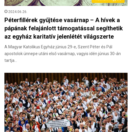
2024.06.26.
Péterfillérek gyűjtése vasárnap – A hívek a
pápának felajánlott támogatással segíthetik
az egyház karitatív jelenlétét világszerte
A Magyar Katolikus Egyház június 29-e, Szent Péter és Pál
apostolok ünnepe utáni első vasárnap, vagyis idén június 30-án
tartja…