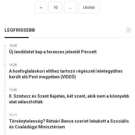
»
10
...
Utolsó
LEGFRISSEBB
16:00
Új lendületet kap a ferences jelenlét Pécsett
14:28
A honfoglaláskori elithez tartozó régészeti leletegyüttes
került elő Pest megyében (VIDEÓ)
13:04
II. Szixtusz és Szent Kajetán, két szent, akik nem a könnyebb
utat választották
11:11
Törvénytelenség? Rétvári Bence szerint lebukott a Szociális
és Családügyi Minisztérium