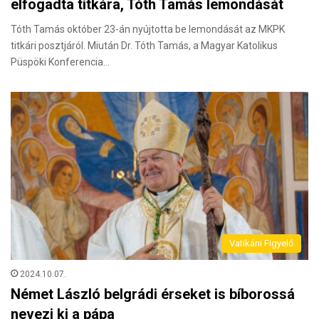
elfogadta titkára, Tóth Tamás lemondását
Tóth Tamás október 23-án nyújtotta be lemondását az MKPK
titkári posztjáról. Miután Dr. Tóth Tamás, a Magyar Katolikus
Püspöki Konferencia…
Vatikáni Figyelő
2024.10.07.
Német László belgrádi érseket is bíborossá
nevezi ki a pápa