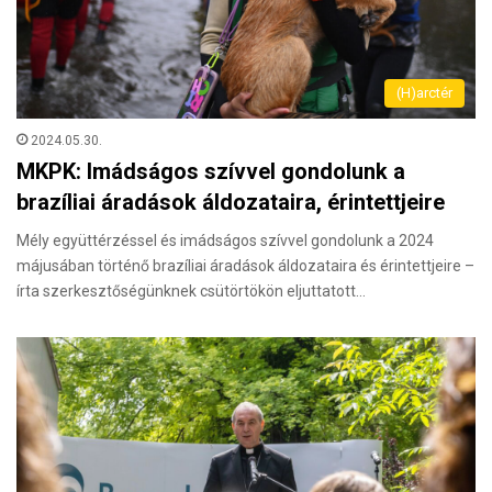
(H)arctér
2024.05.30.
MKPK: Imádságos szívvel gondolunk a
brazíliai áradások áldozataira, érintettjeire
Mély együttérzéssel és imádságos szívvel gondolunk a 2024
májusában történő brazíliai áradások áldozataira és érintettjeire –
írta szerkesztőségünknek csütörtökön eljuttatott…