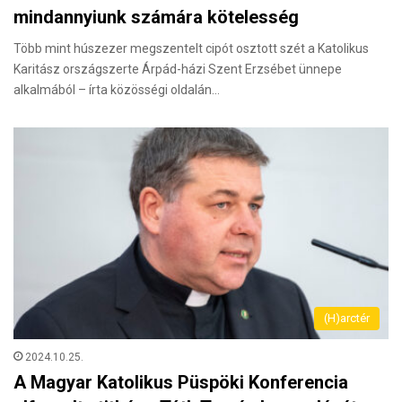
mindannyiunk számára kötelesség
Több mint húszezer megszentelt cipót osztott szét a Katolikus
Karitász országszerte Árpád-házi Szent Erzsébet ünnepe
alkalmából – írta közösségi oldalán…
(H)arctér
2024.10.25.
A Magyar Katolikus Püspöki Konferencia