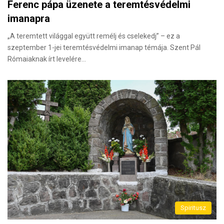
Ferenc pápa üzenete a teremtésvédelmi
imanapra
„A teremtett világgal együtt remélj és cselekedj” – ez a
szeptember 1-jei teremtésvédelmi imanap témája. Szent Pál
Rómaiaknak írt levelére…
Spiritusz