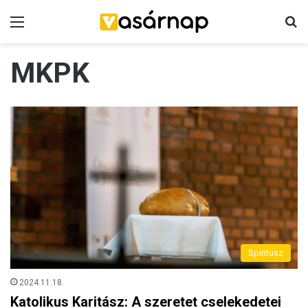
Menü
K
MKPK
Spiritusz
2024.11.18.
Katolikus Karitász: A szeretet cselekedetei