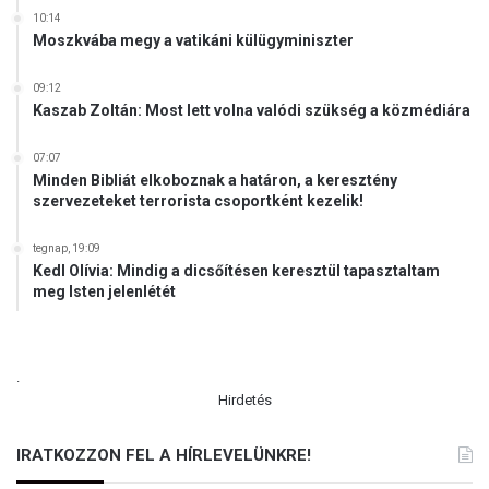
10:14
Moszkvába megy a vatikáni külügyminiszter
09:12
Kaszab Zoltán: Most lett volna valódi szükség a közmédiára
07:07
Minden Bibliát elkoboznak a határon, a keresztény
szervezeteket terrorista csoportként kezelik!
tegnap, 19:09
Kedl Olívia: Mindig a dicsőítésen keresztül tapasztaltam
meg Isten jelenlétét
.
Hirdetés
IRATKOZZON FEL A HÍRLEVELÜNKRE!