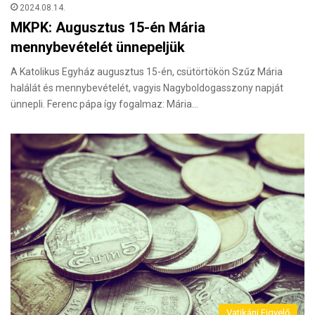
2024.08.14.
MKPK: Augusztus 15-én Mária
mennybevételét ünnepeljük
A Katolikus Egyház augusztus 15-én, csütörtökön Szűz Mária
halálát és mennybevételét, vagyis Nagyboldogasszony napját
ünnepli. Ferenc pápa így fogalmaz: Mária…
Vatikáni Figyelő