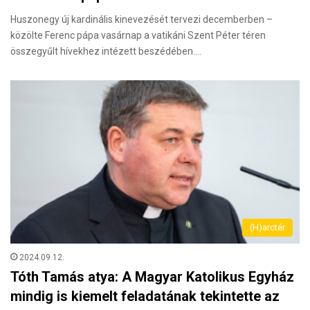
Huszonegy új kardinális kinevezését tervezi decemberben –
közölte Ferenc pápa vasárnap a vatikáni Szent Péter téren
összegyűlt hívekhez intézett beszédében.…
(H)arctér
2024.09.12.
Tóth Tamás atya: A Magyar Katolikus Egyház
mindig is kiemelt feladatának tekintette az