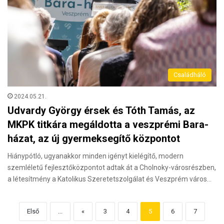
Családháló
2024.05.21.
Udvardy György érsek és Tóth Tamás, az
MKPK titkára megáldotta a veszprémi Bara-
házat, az új gyermeksegítő központot
Hiánypótló, ugyanakkor minden igényt kielégítő, modern
szemléletű fejlesztőközpontot adtak át a Cholnoky-városrészben,
a létesítmény a Katolikus Szeretetszolgálat és Veszprém város…
Első
...
«
3
4
5
6
7