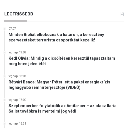
j
u
LEGFRISSEBB
k
07:07
Minden Bibliát elkoboznak a határon, a keresztény
szervezeteket terrorista csoportként kezelik!
tegnap, 19:09
Kedl Olívia: Mindig a dicsőítésen keresztül tapasztaltam
meg Isten jelenlétét
tegnap, 18:07
Rétvári Bence: Magyar Péter lett a paksi energiakrízis
legnagyobb rémhírterjesztője (VIDEÓ)
tegnap, 17:00
Szeptemberben folytatódik az Antifa-per – az olasz Ilaria
Salist továbbra is mentelmi jog védi
tegnap, 15:31