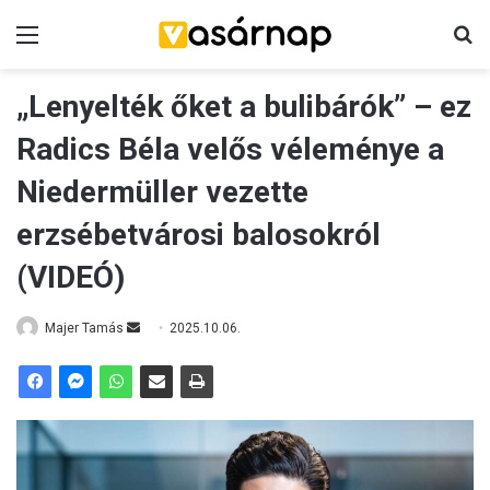
Menü
K
„Lenyelték őket a bulibárók” – ez
Radics Béla velős véleménye a
Niedermüller vezette
erzsébetvárosi balosokról
(VIDEÓ)
Majer Tamás
S
2025.10.06.
e
n
d
a
n
e