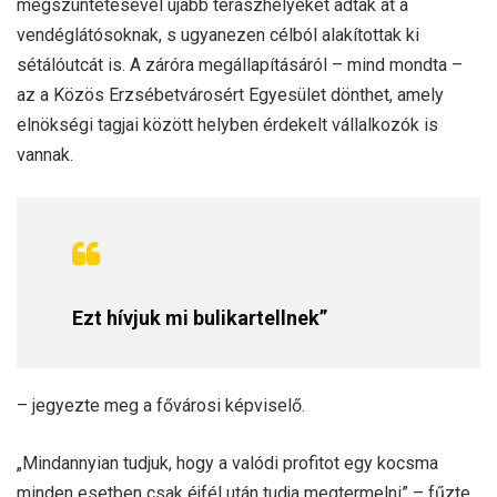
megszüntetésével újabb teraszhelyeket adtak át a
vendéglátósoknak, s ugyanezen célból alakítottak ki
sétálóutcát is. A záróra megállapításáról – mind mondta –
az a Közös Erzsébetvárosért Egyesület dönthet, amely
elnökségi tagjai között helyben érdekelt vállalkozók is
vannak.
Ezt hívjuk mi bulikartellnek”
– jegyezte meg a fővárosi képviselő.
„Mindannyian tudjuk, hogy a valódi profitot egy kocsma
minden esetben csak éjfél után tudja megtermelni” – fűzte