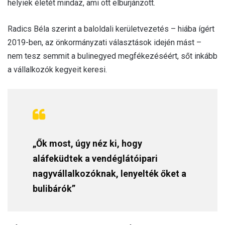
helyiek életét mindaz, ami ott elburjánzott.
Radics Béla szerint a baloldali kerületvezetés – hiába ígért
2019-ben, az önkormányzati választások idején mást –
nem tesz semmit a bulinegyed megfékezéséért, sőt inkább
a vállalkozók kegyeit keresi.
„Ők most, úgy néz ki, hogy
aláfeküdtek a vendéglátóipari
nagyvállalkozóknak, lenyelték őket a
bulibárók”