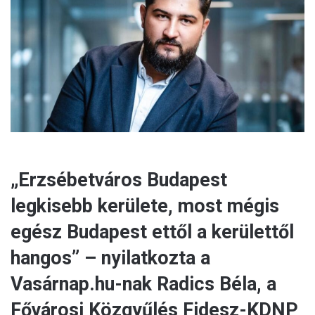
m
a
i
l
„Erzsébetváros Budapest
legkisebb kerülete, most mégis
egész Budapest ettől a kerülettől
hangos” – nyilatkozta a
Vasárnap.hu-nak Radics Béla, a
Fővárosi Közgyűlés Fidesz-KDNP