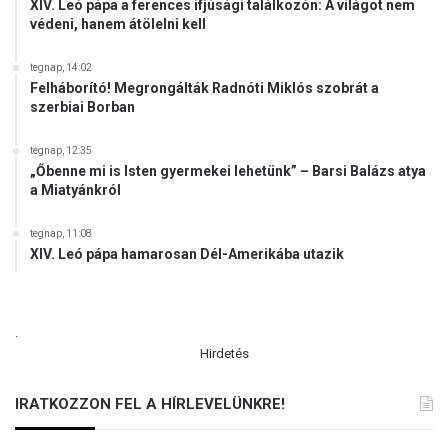
XIV. Leó pápa a ferences ifjúsági találkozón: A világot nem
védeni, hanem átölelni kell
tegnap, 14:02
Felháborító! Megrongálták Radnóti Miklós szobrát a
szerbiai Borban
tegnap, 12:35
„Őbenne mi is Isten gyermekei lehetünk” – Barsi Balázs atya
a Miatyánkról
tegnap, 11:08
XIV. Leó pápa hamarosan Dél-Amerikába utazik
.
Hirdetés
IRATKOZZON FEL A HÍRLEVELÜNKRE!