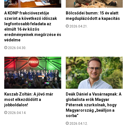
m
á
A KDNP frakcióvezetője
Bölcsődei bumm: 15 év alatt
r
szerint a következő időszak
megduplázódott a kapacitás
a
legfontosabb feladata az
2026.04.21.
elmúlt 16 év közös
r
eredményeinek megőrzése és
e
védelme
n
d
2026.04.30.
ő
r
s
é
g
v
i
Kaszab Zoltán: A jövő már
Deák Dániel a Vasárnapnak: A
g
most elkezdődött a
globalista erők Magyar
y
jobboldalon!
Péternek szurkolnak, hogy
á
Magyarország „beálljon a
z
2026.04.14.
sorba”
r
2026.04.12.
á