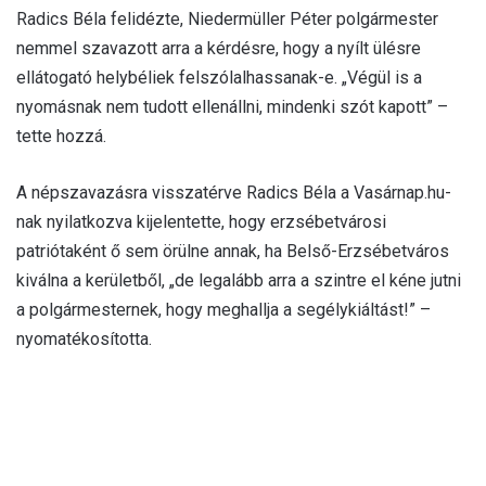
Radics Béla felidézte, Niedermüller Péter polgármester
nemmel szavazott arra a kérdésre, hogy a nyílt ülésre
ellátogató helybéliek felszólalhassanak-e. „Végül is a
nyomásnak nem tudott ellenállni, mindenki szót kapott” –
tette hozzá.
A népszavazásra visszatérve Radics Béla a Vasárnap.hu-
nak nyilatkozva kijelentette, hogy erzsébetvárosi
patriótaként ő sem örülne annak, ha Belső-Erzsébetváros
kiválna a kerületből, „de legalább arra a szintre el kéne jutni
a polgármesternek, hogy meghallja a segélykiáltást!” –
nyomatékosította.