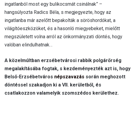
ingatlanból most egy bulikocsmát csinálnak” –
hangsúlyozta Radics Béla, s megjegyezte, hogy az
ingatlanba már azelőtt bepakolták a söröshordókat, a
világítóeszközöket, és a hasonló miegyebeket, mielőtt
megszületett volna arról az önkormányzati döntés, hogy
valóban elindulhatnak…
A közelmúltban erzsébetvárosi rabbik polgárőrség
megalakításába fogtak, s kezdeményezték azt is, hogy
Belső-Erzsébetváros
népszavazás
során meghozott
döntéssel szakadjon ki a VII. kerületből, és
csatlakozzon valamelyik szomszédos kerülethez.