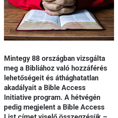
i
l
Mintegy 88 országban vizsgálta
meg a Bibliához való hozzáférés
lehetőségeit és áthághatatlan
akadályait a Bible Access
Initiative program. A hétvégén
pedig megjelent a Bible Access
List címet viselő összegzésük –