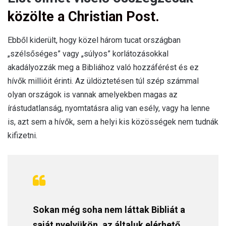
közölte a Christian Post.
Ebből kiderült, hogy közel három tucat országban
„szélsőséges” vagy „súlyos” korlátozásokkal
akadályozzák meg a Bibliához való hozzáférést és ez
hívők millióit érinti. Az üldöztetésen túl szép számmal
olyan országok is vannak amelyekben magas az
írástudatlanság, nyomtatásra alig van esély, vagy ha lenne
is, azt sem a hívők, sem a helyi kis közösségek nem tudnák
kifizetni.
Sokan még soha nem láttak Bibliát a
saját nyelvükön, az általuk elérhető