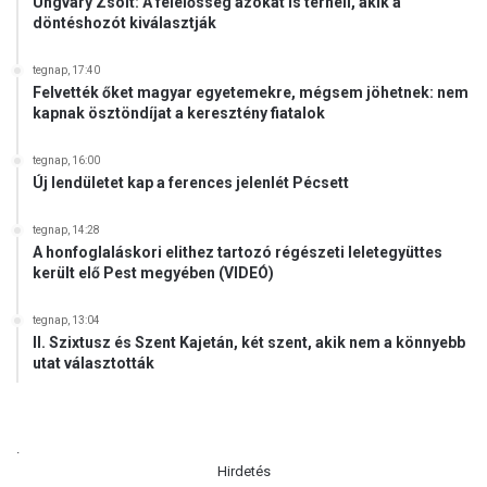
Ungváry Zsolt: A felelősség azokat is terheli, akik a
v
döntéshozót kiválasztják
á
r
tegnap, 17:40
o
Felvették őket magyar egyetemekre, mégsem jöhetnek: nem
s
kapnak ösztöndíjat a keresztény fiatalok
i
b
tegnap, 16:00
a
Új lendületet kap a ferences jelenlét Pécsett
l
o
tegnap, 14:28
s
A honfoglaláskori elithez tartozó régészeti leletegyüttes
o
került elő Pest megyében (VIDEÓ)
k
r
tegnap, 13:04
ó
II. Szixtusz és Szent Kajetán, két szent, akik nem a könnyebb
l
utat választották
(
V
I
D
.
E
Hirdetés