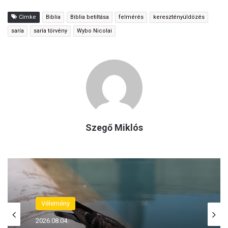
Címke
Biblia
Biblia betiltása
felmérés
keresztényüldözés
saría
saría törvény
Wybo Nicolai
Szegő Miklós
Keresztényüldözés
2026.08.07.