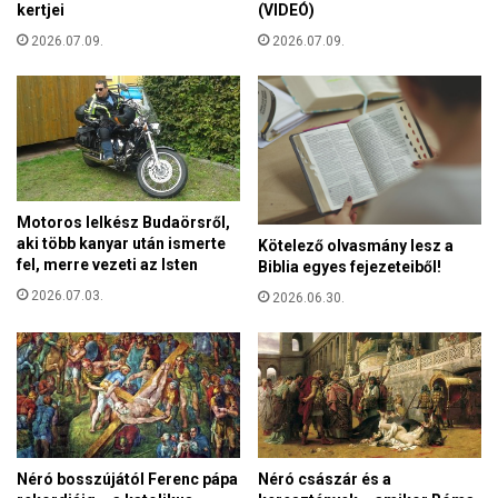
a
kertjei
(VIDEÓ)
l
v
-
2026.07.09.
2026.07.09.
e
d
l
í
ő
j
s
a
v
t
é
l
e
Motoros lelkész Budaörsről,
m
aki több kanyar után ismerte
Kötelező olvasmány lesz a
é
fel, merre vezeti az Isten
Biblia egyes fejezeteiből!
n
2026.07.03.
2026.06.30.
y
e
a
N
i
e
d
e
Néró bosszújától Ferenc pápa
Néró császár és a
r