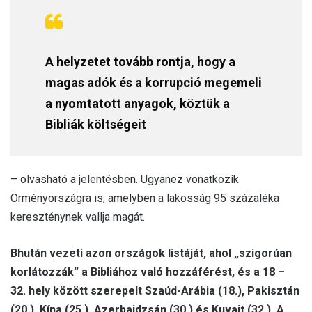
A helyzetet tovább rontja, hogy a
magas adók és a korrupció megemeli
a nyomtatott anyagok, köztük a
Bibliák költségeit
– olvasható a jelentésben. Ugyanez vonatkozik
Örményországra is, amelyben a lakosság 95 százaléka
kereszténynek vallja magát.
Bhután vezeti azon országok listáját, ahol „szigorúan
korlátozzák” a Bibliához való hozzáférést, és a 18 –
32. hely között szerepelt Szaúd-Arábia (18.), Pakisztán
(20.), Kína (25.), Azerbajdzsán (30.) és Kuvait (32.). A