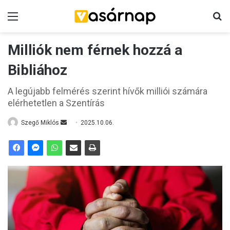
Menü
K
Milliók nem férnek hozzá a
Bibliához
A legújabb felmérés szerint hívők milliói számára
elérhetetlen a Szentírás
Szegő Miklós
S
2025.10.06.
e
n
d
a
n
e
m
a