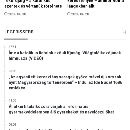
rekordjáig – a katolikus
keresztények – amikor Róma
m
szentek és vértanúk története
lángokban állt
ü
2026.06.30.
2026.06.28.
l
l
e
LEGFRISSEBB
r
v
17:34
e
Íme a katolikus fiatalok szöuli Ifjúsági Világtalálkozójának
z
himnusza (VIDEÓ)
e
t
15:02
t
„Az egyesített keresztény seregek győzelmével új korszak
e
nyílt Magyarország történetében“ – Indul az Ide Buda! 1686
e
emlékév
r
z
11:06
s
Állatkerti találkozóra várják a református
é
gyermekvédelemben élő gyerekeket és nevelőszülőket
b
e
08:08
t