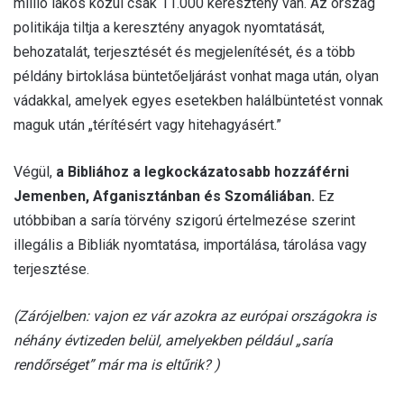
millió lakos közül csak 11.000 keresztény van. Az ország
politikája tiltja a keresztény anyagok nyomtatását,
behozatalát, terjesztését és megjelenítését, és a több
példány birtoklása büntetőeljárást vonhat maga után, olyan
vádakkal, amelyek egyes esetekben halálbüntetést vonnak
maguk után „térítésért vagy hitehagyásért.”
Végül,
a Bibliához a legkockázatosabb hozzáférni
Jemenben, Afganisztánban és Szomáliában.
Ez
utóbbiban a saría törvény szigorú értelmezése szerint
illegális a Bibliák nyomtatása, importálása, tárolása vagy
terjesztése.
(Zárójelben: vajon ez vár azokra az európai országokra is
néhány évtizeden belül, amelyekben például „saría
rendőrséget” már ma is eltűrik? )