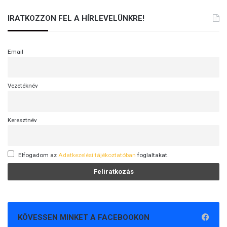
Ó
)
IRATKOZZON FEL A HÍRLEVELÜNKRE!
Email
Vezetéknév
Keresztnév
Elfogadom az
Adatkezelési tájékoztatóban
foglaltakat.
KÖVESSEN MINKET A FACEBOOKON