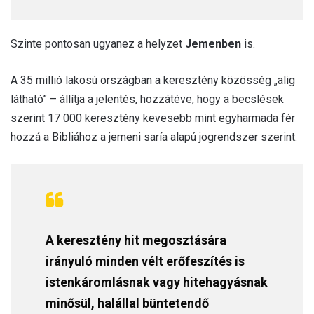
Szinte pontosan ugyanez a helyzet
Jemenben
is.
A 35 millió lakosú országban a keresztény közösség „alig
látható” – állítja a jelentés, hozzátéve, hogy a becslések
szerint 17 000 keresztény kevesebb mint egyharmada fér
hozzá a Bibliához a jemeni saría alapú jogrendszer szerint.
A keresztény hit megosztására
irányuló minden vélt erőfeszítés is
istenkáromlásnak vagy hitehagyásnak
minősül, halállal büntetendő