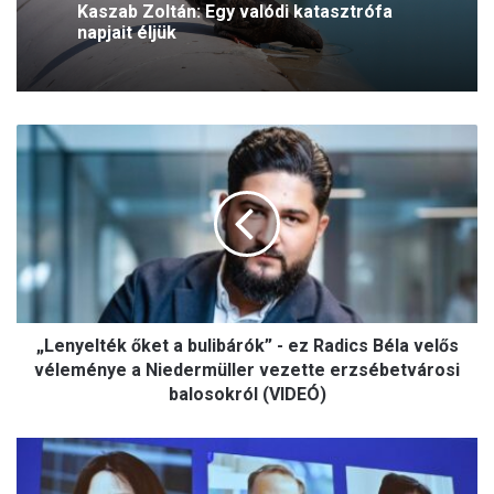
Felvették őket magyar egyetemekre,
mégsem jöhetnek: nem kapnak
ösztöndíjat a keresztény fiatalok
„
L
e
n
y
e
l
t
é
„Lenyelték őket a bulibárók” - ez Radics Béla velős
k
ő
véleménye a Niedermüller vezette erzsébetvárosi
k
balosokról (VIDEÓ)
e
t
Ő
a
k
b