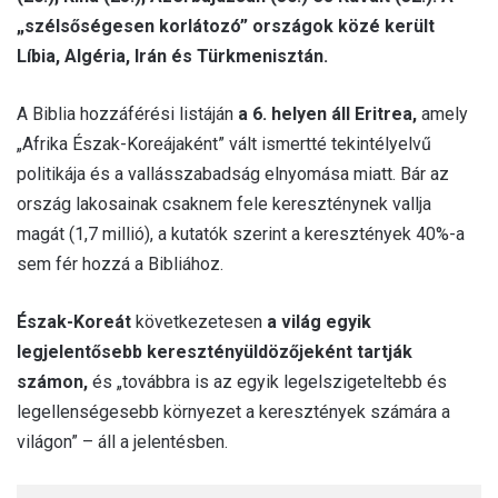
„szélsőségesen korlátozó” országok közé került
Líbia, Algéria, Irán és Türkmenisztán.
A Biblia hozzáférési listáján
a 6. helyen áll Eritrea,
amely
„Afrika Észak-Koreájaként” vált ismertté tekintélyelvű
politikája és a vallásszabadság elnyomása miatt. Bár az
ország lakosainak csaknem fele kereszténynek vallja
magát (1,7 millió), a kutatók szerint a keresztények 40%-a
sem fér hozzá a Bibliához.
Észak-Koreát
következetesen
a világ egyik
legjelentősebb keresztényüldözőjeként tartják
számon,
és „továbbra is az egyik legelszigeteltebb és
legellenségesebb környezet a keresztények számára a
világon” – áll a jelentésben.