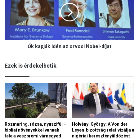
k
u
a
l
p
i
j
b
á
á
k
r
i
ó
Ők kapják idén az orvosi Nobel-díjat
d
k
é
”
n
-
Ezek is érdekelhetik
a
e
z
z
o
R
r
a
v
d
o
i
s
c
i
s
N
B
Rozmaring, rózsa, nyuszifül –
Hölvényi György: A Von der
o
é
bibliai növényekkel vannak
Leyen-bizottság relativizálja a
b
l
tele a veszprémi várnegyed
nigériai keresztényüldözést
e