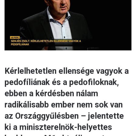
a
i
l
Kérlelhetetlen ellensége vagyok a
pedofíliának és a pedofiloknak,
ebben a kérdésben nálam
radikálisabb ember nem sok van
az Országgyűlésben – jelentette
ki a miniszterelnök-helyettes