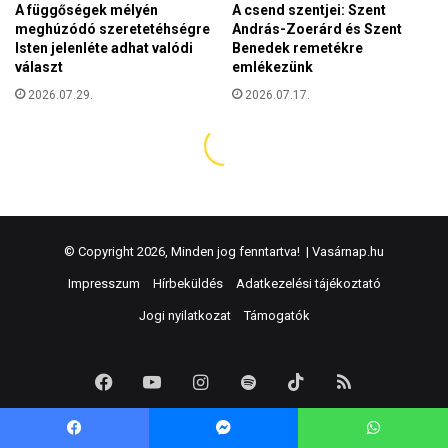
© Copyright 2026, Minden jog fenntartva! |
Vasárnap.hu
Impresszum
Hírbeküldés
Adatkezelési tájékoztató
Jogi nyilatkozat
Támogatók
Facebook
YouTube
Instagram
Spotify
TikTok
RSS
Facebook
Messenger
WhatsApp