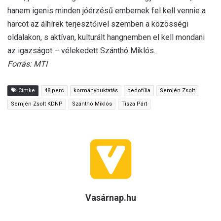
hanem igenis minden jóérzésű embernek fel kell vennie a
harcot az álhírek terjesztőivel szemben a közösségi
oldalakon, s aktívan, kulturált hangnemben el kell mondani
az igazságot – vélekedett Szánthó Miklós.
Forrás: MTI
Címke
48 perc
kormánybuktatás
pedofília
Semjén Zsolt
Semjén Zsolt KDNP
Szánthó Miklós
Tisza Párt
Vasárnap.hu