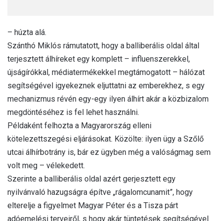
– húzta alá.
Szánthó Miklós rámutatott, hogy a balliberális oldal által
terjesztett álhíreket egy komplett – influenszerekkel,
újságírókkal, médiatermékekkel megtámogatott – hálózat
segítségével igyekeznek eljuttatni az emberekhez, s egy
mechanizmus révén egy-egy ilyen álhírt akár a közbizalom
megdöntéséhez is fel lehet használni.
Példaként felhozta a Magyarország elleni
kötelezettszegési eljárásokat. Közölte: ilyen ügy a Szőlő
utcai álhírbotrány is, bár ez ügyben még a valóságmag sem
volt meg – vélekedett.
Szerinte a balliberális oldal azért gerjesztett egy
nyilvánvaló hazugságra építve „rágalomcunamit”, hogy
elterelje a figyelmet Magyar Péter és a Tisza párt
adóemelési terveiről, s hogy akár tüntetések segítségével