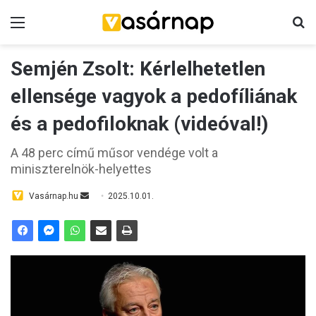
Menü
K
Semjén Zsolt: Kérlelhetetlen
ellensége vagyok a pedofíliának
és a pedofiloknak (videóval!)
A 48 perc című műsor vendége volt a
miniszterelnök-helyettes
Vasárnap.hu
S
2025.10.01.
e
n
d
a
n
e
m