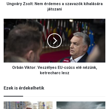
Ungváry Zsolt: Nem érdemes a szavazók kihalására
o
l
játszani
t
:
O
N
r
e
b
m
á
é
n
r
V
d
i
e
k
m
t
e
Orbán Viktor: Veszélyes EU-csúcs elé nézünk,
o
s
r
ketrecharc lesz
a
:
s
V
z
Ezek is érdekelhetik
e
a
s
v
z
a
é
z
l