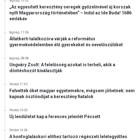
tegnap, 15:02
„Az egyesített keresztény seregek győzelmével új korszak
nyílt Magyarország történetében“ – Indul az Ide Buda! 1686
emlékév
tegnap, 11:06
Állatkerti találkozóra várják a református
gyermekvédelemben élő gyerekeket és nevelőszülőket
tegnap, 08:08
Ungváry Zsolt: A felelősség azokat is terheli, akik a
döntéshozót kiválasztják
Péntek 17:40
Felvették őket magyar egyetemekre, mégsem jöhetnek: nem
kapnak ösztöndíjat a keresztény fiatalok
Péntek 16:00
Új lendületet kap a ferences jelenlét Pécsett
Péntek 14:28
A honfoglaláskori elithez tartozó régészeti leletegyüttes