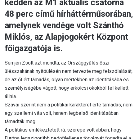
kedden az M1 aktuális csatorna
48 perc című hírháttérműsorában,
amelynek vendége volt Szánthó
Miklós, az Alapjogokért Központ
főigazgatója is.
Semjén Zsolt azt mondta, az Országgyűlés őszi
ülésszakának nyitóülésén nem tervezte meg felszólalását,
de az őt ért támadás, olyan mértékben az identitásába és
személyiségébe vágott, hogy erkölcsi okokból fel kellett
állnia.
Szavai szerint nem a politikai karakterét érte támadás, nem
egy szellemi vita volt, hanem legbelső identitásában
támadták meg.
A politikus emlékeztetett rá, szerepe volt abban, hogy
Európa legszigorúbb pedofilellenes törvényét fogadta el a