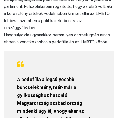
parlament. Felszólalásban rögzítette, hogy az első volt, aki
a keresztény értékek védelmében ki mert állni az LMBTQ
lobbival szemben a politikai életben és az
országgyűlésben.
Hangsúlyozta ugyanakkor, semmilyen összefüggés nincs
ebben a vonatkozásban a pedofília és az LMBTQ között.
A pedofília a legsúlyosabb
bűncselekmény, már-már a
gyilkossághoz hasonló.
Magyarország szabad ország
mindenki úgy él, ahogy akar az