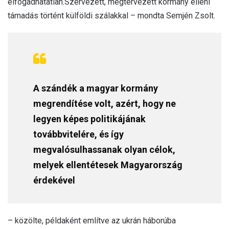
elfogadhatatlan.Szervezett, megtervezett kormány elleni
támadás történt külföldi szálakkal – mondta Semjén Zsolt.
A szándék a magyar kormány
megrendítése volt, azért, hogy ne
legyen képes politikájának
továbbvitelére, és így
megvalósulhassanak olyan célok,
melyek ellentétesek Magyarország
érdekével
– közölte, példaként említve az ukrán háborúba