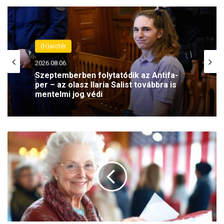
(H)arctér
2026.08.06.
Szeptemberben folytatódik az Antifa-
per – az olasz Ilaria Salist továbbra is
mentelmi jog védi
U
n
g
v
á
r
y
Z
s