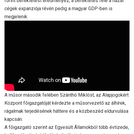
forint befektetést eredményez, a befektetés fele a hazai
cégek expanziója révén pedig a magyar GDP-ben is
megjelenik.
A műsor második felében Szánthó Miklóst, az Alapjogokért
Központ főigazgatóját kérdezte a műsorvezető az álhírek,
rágalmak terjedésének háttere és a közbeszéd eldurvulása
kapcsán.
A főigazgató szerint az Egyesült Államokból több évtizede,