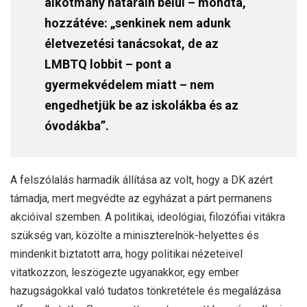
alkotmány határain belül – mondta,
hozzátéve: „senkinek nem adunk
életvezetési tanácsokat, de az
LMBTQ lobbit – pont a
gyermekvédelem miatt – nem
engedhetjük be az iskolákba és az
óvodákba”.
A felszólalás harmadik állítása az volt, hogy a DK azért
támadja, mert megvédte az egyházat a párt permanens
akcióival szemben. A politikai, ideológiai, filozófiai vitákra
szükség van, közölte a miniszterelnök-helyettes és
mindenkit biztatott arra, hogy politikai nézeteivel
vitatkozzon, leszögezte ugyanakkor, egy ember
hazugságokkal való tudatos tönkretétele és megalázása