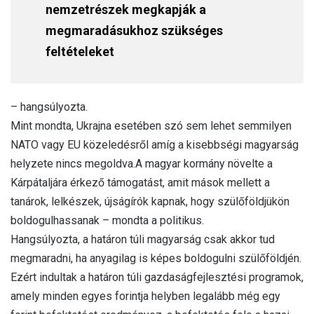
nemzetrészek megkapják a
megmaradásukhoz szükséges
feltételeket
– hangsúlyozta.
Mint mondta, Ukrajna esetében szó sem lehet semmilyen
NATO vagy EU közeledésről amíg a kisebbségi magyarság
helyzete nincs megoldva.A magyar kormány növelte a
Kárpátaljára érkező támogatást, amit mások mellett a
tanárok, lelkészek, újságírók kapnak, hogy szülőföldjükön
boldogulhassanak – mondta a politikus.
Hangsúlyozta, a határon túli magyarság csak akkor tud
megmaradni, ha anyagilag is képes boldogulni szülőföldjén.
Ezért indultak a határon túli gazdaságfejlesztési programok,
amely minden egyes forintja helyben legalább még egy