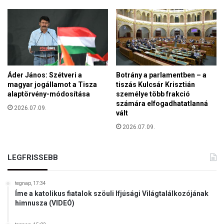
k
e
t
r
e
c
h
Áder János: Szétveri a
Botrány a parlamentben – a
a
magyar jogállamot a Tisza
tiszás Kulcsár Krisztián
r
alaptörvény-módosítása
személye több frakció
c
számára elfogadhatatlanná
2026.07.09.
l
vált
e
2026.07.09.
s
z
LEGFRISSEBB
tegnap, 17:34
Íme a katolikus fiatalok szöuli Ifjúsági Világtalálkozójának
himnusza (VIDEÓ)