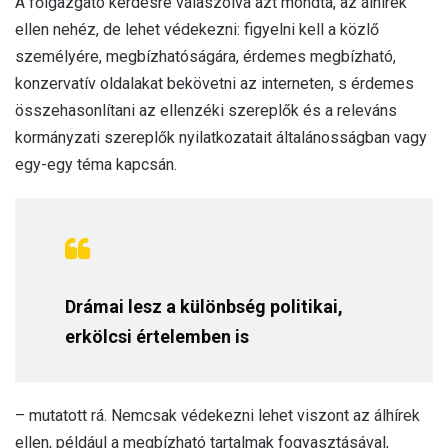
A főigazgató kérdésre válaszolva azt mondta, az álhírek
ellen nehéz, de lehet védekezni: figyelni kell a közlő
személyére, megbízhatóságára, érdemes megbízható,
konzervatív oldalakat bekövetni az interneten, s érdemes
összehasonlítani az ellenzéki szereplők és a releváns
kormányzati szereplők nyilatkozatait általánosságban vagy
egy-egy téma kapcsán.
Drámai lesz a különbség politikai,
erkölcsi értelemben is
– mutatott rá. Nemcsak védekezni lehet viszont az álhírek
ellen, például a megbízható tartalmak fogyasztásával,