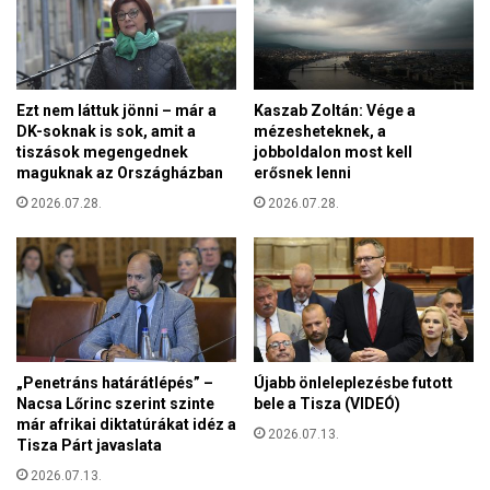
ó
y
k
e
k
s
i
E
h
Ezt nem láttuk jönni – már a
Kaszab Zoltán: Vége a
U
a
DK-soknak is sok, amit a
mézesheteknek, a
-
l
tiszások megengednek
jobboldalon most kell
c
á
maguknak az Országházban
erősnek lenni
s
s
ú
2026.07.28.
2026.07.28.
á
c
r
s
a
e
j
l
á
é
t
n
s
é
z
„Penetráns határátlépés” –
Újabb önleleplezésbe futott
z
a
Nacsa Lőrinc szerint szinte
bele a Tisza (VIDEÓ)
ü
n
már afrikai diktatúrákat idéz a
n
2026.07.13.
Tisza Párt javaslata
i
k
2026.07.13.
,