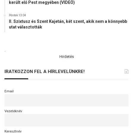
került elő Pest megyében (VIDEÓ)
Péntek 13:04
II. Szixtusz és Szent Kajetán, két szent, akik nem a könnyebb
utat választották
.
Hirdetés
IRATKOZZON FEL A HÍRLEVELÜNKRE!
Email
Vezetéknév
Keresztnév