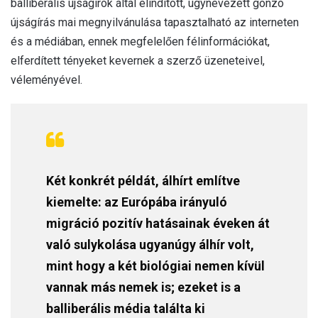
balliberális újságírók által elindított, úgynevezett gonzó
újságírás mai megnyilvánulása tapasztalható az interneten
és a médiában, ennek megfelelően félinformációkat,
elferdített tényeket kevernek a szerző üzeneteivel,
véleményével.
Két konkrét példát, álhírt említve
kiemelte: az Európába irányuló
migráció pozitív hatásainak éveken át
való sulykolása ugyanúgy álhír volt,
mint hogy a két biológiai nemen kívül
vannak más nemek is; ezeket is a
balliberális média találta ki