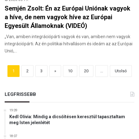
Semjén Zsolt: Én az Európai Uniónak vagyok
a híve, de nem vagyok híve az Európai
Egyesült Államoknak (VIDEÓ)
„Van, amiben integrációpárti vagyok és van, amiben nem vagyok
integrációpárti. Az én politikai hitvallásom és ideám az az Európai
Unió,…
1
2
3
»
10
20
...
Utolsó
LEGFRISSEBB
19:09
Kedl Olívia: Mindig a dicsőítésen keresztül tapasztaltam
meg Isten jelenlétét
18:07