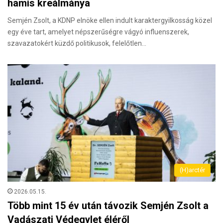
hamis kreálmánya
Semjén Zsolt, a KDNP elnöke ellen indult karaktergyilkosság közel
egy éve tart, amelyet népszerűségre vágyó influenszerek,
szavazatokért küzdő politikusok, felelőtlen…
(H)arctér
2026.05.15.
Több mint 15 év után távozik Semjén Zsolt a
Vadászati Védegylet éléről