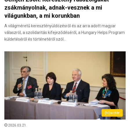
zsákmányolnak, adnak-vesznek a mi
világunkban, a mi korunkban
A világméretű keresztényüldözésről és az arra adott magyar
válaszról, a szolidaritás kifejeződéséről, a Hungary Helps Program
küldetéséről és történetéről szól…
(H)arctér
2026.03.21.