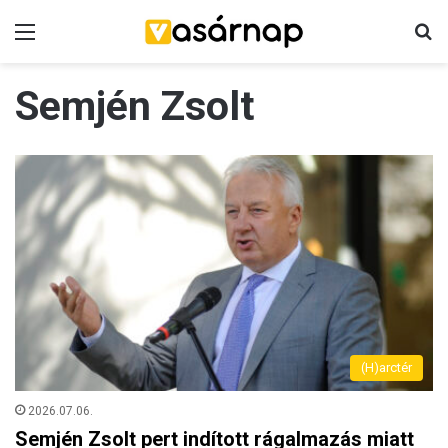
Menü
K
Semjén Zsolt
(H)arctér
2026.07.06.
Semjén Zsolt pert indított rágalmazás miatt