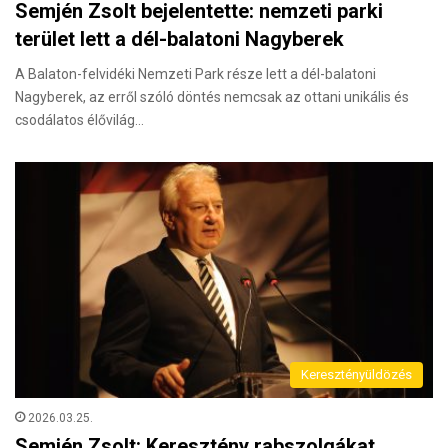
Semjén Zsolt bejelentette: nemzeti parki
terület lett a dél-balatoni Nagyberek
A Balaton-felvidéki Nemzeti Park része lett a dél-balatoni
Nagyberek, az erről szóló döntés nemcsak az ottani unikális és
csodálatos élővilág…
Keresztényüldözés
2026.03.25.
Semjén Zsolt: Keresztény rabszolgákat