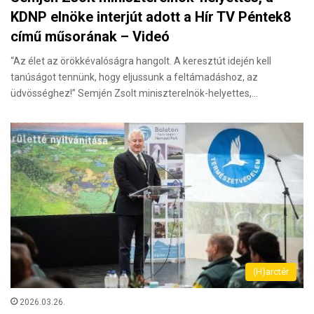
KDNP elnöke interjút adott a Hír TV Péntek8
című műsorának – Videó
“Az élet az örökkévalóságra hangolt. A keresztút idején kell
tanúságot tennünk, hogy eljussunk a feltámadáshoz, az
üdvösséghez!” Semjén Zsolt miniszterelnök-helyettes,…
(H)arctér
2026.03.26.