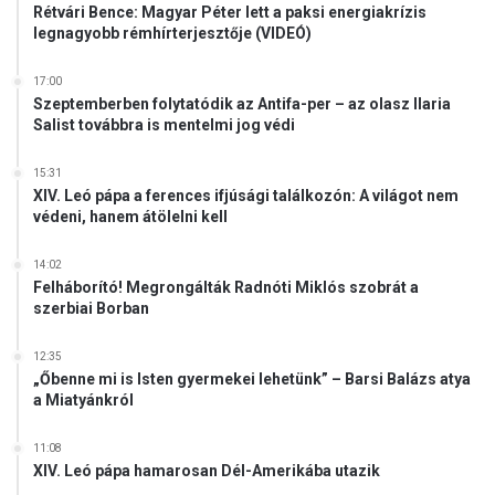
Rétvári Bence: Magyar Péter lett a paksi energiakrízis
legnagyobb rémhírterjesztője (VIDEÓ)
17:00
Szeptemberben folytatódik az Antifa-per – az olasz Ilaria
Salist továbbra is mentelmi jog védi
15:31
XIV. Leó pápa a ferences ifjúsági találkozón: A világot nem
védeni, hanem átölelni kell
14:02
Felháborító! Megrongálták Radnóti Miklós szobrát a
szerbiai Borban
12:35
„Őbenne mi is Isten gyermekei lehetünk” – Barsi Balázs atya
a Miatyánkról
11:08
XIV. Leó pápa hamarosan Dél-Amerikába utazik