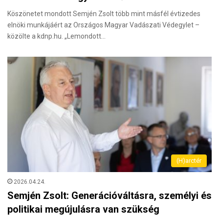
Köszönetet mondott Semjén Zsolt több mint másfél évtizedes
elnöki munkájáért az Országos Magyar Vadászati Védegylet –
közölte a kdnp.hu. „Lemondott…
(H)arctér
2026.04.24.
Semjén Zsolt: Generációváltásra, személyi és
politikai megújulásra van szükség