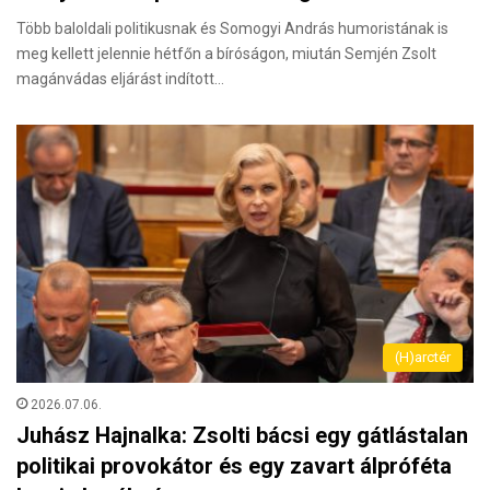
Több baloldali politikusnak és Somogyi András humoristának is
meg kellett jelennie hétfőn a bíróságon, miután Semjén Zsolt
magánvádas eljárást indított…
(H)arctér
2026.07.06.
Juhász Hajnalka: Zsolti bácsi egy gátlástalan
politikai provokátor és egy zavart álpróféta