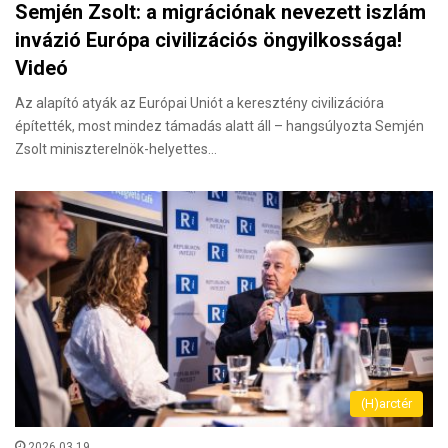
Semjén Zsolt: a migrációnak nevezett iszlám
invázió Európa civilizációs öngyilkossága!
Videó
Az alapító atyák az Európai Uniót a keresztény civilizációra
építették, most mindez támadás alatt áll – hangsúlyozta Semjén
Zsolt miniszterelnök-helyettes…
(H)arctér
2026.03.19.