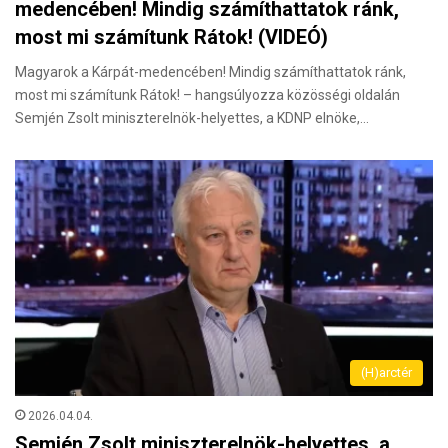
medencében! Mindig számíthattatok ránk,
most mi számítunk Rátok! (VIDEÓ)
Magyarok a Kárpát-medencében! Mindig számíthattatok ránk,
most mi számítunk Rátok! – hangsúlyozza közösségi oldalán
Semjén Zsolt miniszterelnök-helyettes, a KDNP elnöke,…
(H)arctér
2026.04.04.
Semjén Zsolt miniszterelnök-helyettes, a