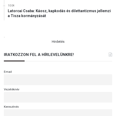
10:04
Latorcai Csaba: Káosz, kapkodás és dilettantizmus jellemzi
a Tisza kormányzását
.
Hirdetés
IRATKOZZON FEL A HÍRLEVELÜNKRE!
Email
Vezetéknév
Keresztnév