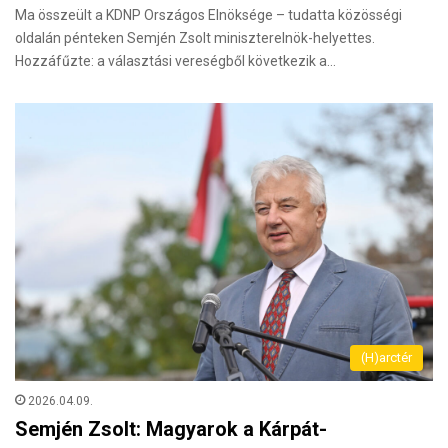
Ma összeült a KDNP Országos Elnöksége – tudatta közösségi
oldalán pénteken Semjén Zsolt miniszterelnök-helyettes.
Hozzáfűzte: a választási vereségből következik a…
(H)arctér
2026.04.09.
Semjén Zsolt: Magyarok a Kárpát-