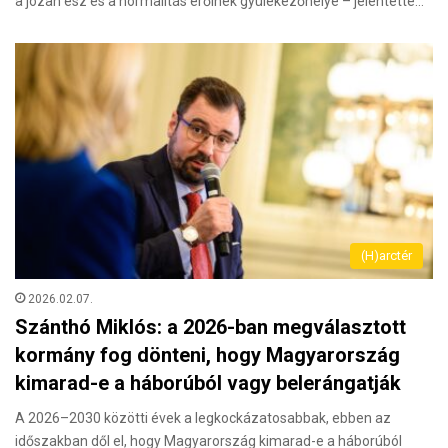
a józan ész és a normalitás erőinek gyülekezőhelye – jelentette…
(H)arctér
2026.02.07.
Szánthó Miklós: a 2026-ban megválasztott
kormány fog dönteni, hogy Magyarország
kimarad-e a háborúból vagy belerángatják
A 2026–2030 közötti évek a legkockázatosabbak, ebben az
időszakban dől el, hogy Magyarország kimarad-e a háborúból