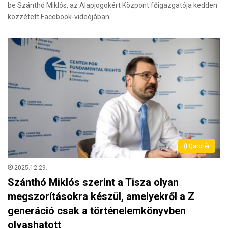
be Szánthó Miklós, az Alapjogokért Központ főigazgatója kedden
közzétett Facebook-videójában.…
(H)arctér
2025.12.29.
Szánthó Miklós szerint a Tisza olyan
megszorításokra készül, amelyekről a Z
generáció csak a történelemkönyvben
olvashatott