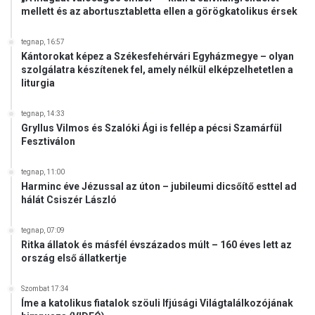
mellett és az abortusztabletta ellen a görögkatolikus érsek
tegnap, 16:57
Kántorokat képez a Székesfehérvári Egyházmegye – olyan
szolgálatra készítenek fel, amely nélkül elképzelhetetlen a
liturgia
tegnap, 14:33
Gryllus Vilmos és Szalóki Ági is fellép a pécsi Szamárfül
Fesztiválon
tegnap, 11:00
Harminc éve Jézussal az úton – jubileumi dicsőítő esttel ad
hálát Csiszér László
tegnap, 07:09
Ritka állatok és másfél évszázados múlt – 160 éves lett az
ország első állatkertje
Szombat 17:34
Íme a katolikus fiatalok szöuli Ifjúsági Világtalálkozójának