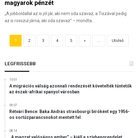
magyarok pénzét
„A jobboldallal az is jól jár, aki nem oda szavaz, a Tiszával pedig
az is rosszul járna, aki oda szavaz” – mondta…
1
2
3
4
5
»
...
Utolsó
LEGFRISSEBB
10:01
A migrációs válság azonnali rendezését követelték tüntetők
az észak-afrikai spanyol városban
09:07
Rétvári Bence: Baka András strasbourgi bíróként egy 1956-
os sortűzparancsnokot mentett fel
08:14
„A magzat valóságos ember” – kiáll a szívhangrendelet