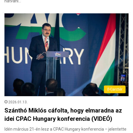
hatvani…
(H)arctér
2026.01.13.
Szánthó Miklós cáfolta, hogy elmaradna az
idei CPAC Hungary konferencia (VIDEÓ)
Idén március 21-én lesz a CPAC Hungary konferencia – jelentette