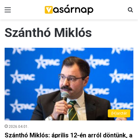
Menü
K
Szánthó Miklós
(H)arctér
2026.04.01.
Szánthó Miklós: április 12-én arról döntünk, a