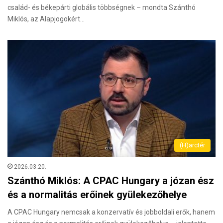
család- és békepárti globális többségnek – mondta Szánthó
Miklós, az Alapjogokért…
(H)arctér
2026.03.20.
Szánthó Miklós: A CPAC Hungary a józan ész
és a normalitás erőinek gyülekezőhelye
A CPAC Hungary nemcsak a konzervatív és jobboldali erők, hanem