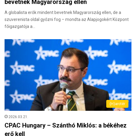
bevetnek Magyarország ellen
A globalista erők mindent bevetnek Magyarország ellen, de a
szuverenista oldal győzni fog – mondta az Alapjogokért Központ
főigazgatója a…
(H)arctér
2026.03.21.
CPAC Hungary – Szánthó Miklós: a békéhez
erő kell