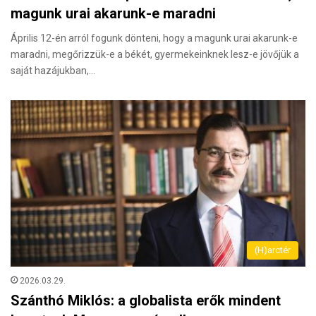
magunk urai akarunk-e maradni
Április 12-én arról fogunk dönteni, hogy a magunk urai akarunk-e
maradni, megőrizzük-e a békét, gyermekeinknek lesz-e jövőjük a
saját hazájukban,…
(H)arctér
2026.03.29.
Szánthó Miklós: a globalista erők mindent