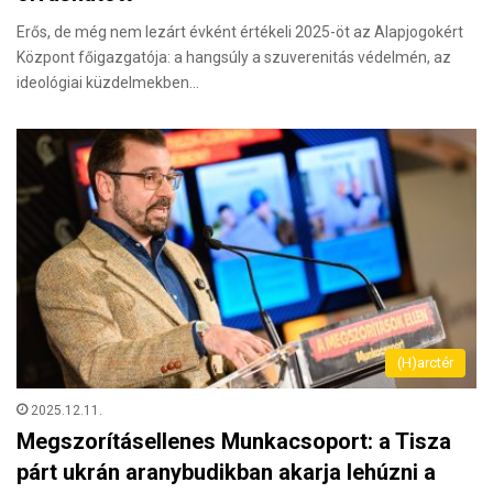
Erős, de még nem lezárt évként értékeli 2025-öt az Alapjogokért
Központ főigazgatója: a hangsúly a szuverenitás védelmén, az
ideológiai küzdelmekben…
(H)arctér
2025.12.11.
Megszorításellenes Munkacsoport: a Tisza
párt ukrán aranybudikban akarja lehúzni a