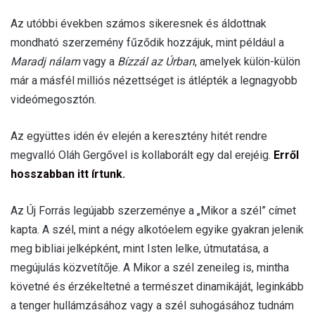
Az utóbbi években számos sikeresnek és áldottnak
mondható szerzemény fűződik hozzájuk, mint például a
Maradj nálam
vagy a
Bízzál az Úrban
, amelyek külön-külön
már a másfél milliós nézettséget is átlépték a legnagyobb
videómegosztón.
Az együttes idén év elején a keresztény hitét rendre
megvalló Oláh Gergővel is kollaborált egy dal erejéig.
Erről
hosszabban itt írtunk.
Az Új Forrás legújabb szerzeménye a „Mikor a szél” címet
kapta. A szél, mint a négy alkotóelem egyike gyakran jelenik
meg bibliai jelképként, mint Isten lelke, útmutatása, a
megújulás közvetítője. A Mikor a szél zeneileg is, mintha
követné és érzékeltetné a természet dinamikáját, leginkább
a tenger hullámzásához vagy a szél suhogásához tudnám