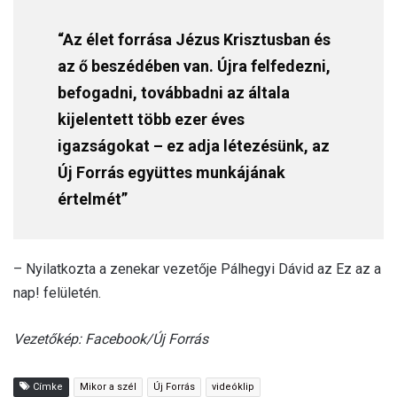
“Az élet forrása Jézus Krisztusban és
az ő beszédében van. Újra felfedezni,
befogadni, továbbadni az általa
kijelentett több ezer éves
igazságokat – ez adja létezésünk, az
Új Forrás együttes munkájának
értelmét”
– Nyilatkozta a zenekar vezetője Pálhegyi Dávid az Ez az a
nap! felületén.
Vezetőkép: Facebook/Új Forrás
Címke
Mikor a szél
Új Forrás
videóklip