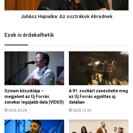
Z
a
e
j
l
Juhász Hajnalka: Az osztrákok ébrednek
n
e
a
n
l
s
Ezek is érdekelhetik
k
z
a
k
:
i
A
j
z
t
o
b
s
e
z
s
t
z
Szívem kősziklája –
A 91. zsoltárt zenésítette meg
r
é
megjelent az Új Forrás
az Új Forrás együttes új
á
l
zenekar legújabb dala (VIDEÓ)
dalában
k
g
o
2026.04.28.
2025.12.20.
e
k
t
é
n
b
i