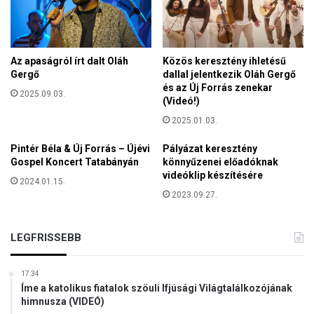
r
é
e
s
d
n
n
e
Az apaságról írt dalt Oláh
Közös keresztény ihletésű
e
m
Gergő
dallal jelentkezik Oláh Gergő
k
k
és az Új Forrás zenekar
2025.09.03.
a
(Videó!)
p
2025.01.03.
i
t
Pintér Béla & Új Forrás – Újévi
Pályázat keresztény
u
Gospel Koncert Tatabányán
könnyűzenei előadóknak
l
videóklip készítésére
2024.01.15.
á
2023.09.27.
l
n
i
LEGFRISSEBB
h
í
17:34
v
Íme a katolikus fiatalok szöuli Ifjúsági Világtalálkozójának
t
himnusza (VIDEÓ)
a