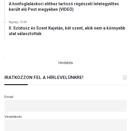
A honfoglaláskori elithez tartozó régészeti leletegyüttes
került elő Pest megyében (VIDEÓ)
tegnap, 13:04
II. Szixtusz és Szent Kajetán, két szent, akik nem a könnyebb
utat választották
.
Hirdetés
IRATKOZZON FEL A HÍRLEVELÜNKRE!
Email
Vezetéknév