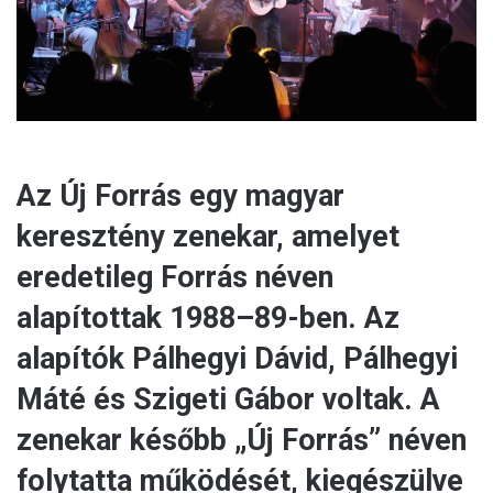
l
Az Új Forrás egy magyar
keresztény zenekar, amelyet
eredetileg Forrás néven
alapítottak 1988–89-ben. Az
alapítók Pálhegyi Dávid, Pálhegyi
Máté és Szigeti Gábor voltak. A
zenekar később „Új Forrás” néven
folytatta működését, kiegészülve