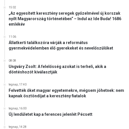
m
15:02
e
„Az egyesített keresztény seregek győzelmével új korszak
g
nyílt Magyarország történetében“ – Indul az Ide Buda! 1686
M
emlékév
o
s
11:06
z
Állatkerti találkozóra várják a református
k
gyermekvédelemben élő gyerekeket és nevelőszülőket
v
á
08:08
b
Ungváry Zsolt: A felelősség azokat is terheli, akik a
a
döntéshozót kiválasztják
tegnap, 17:40
Felvették őket magyar egyetemekre, mégsem jöhetnek: nem
kapnak ösztöndíjat a keresztény fiatalok
tegnap, 16:00
Új lendületet kap a ferences jelenlét Pécsett
tegnap, 14:28