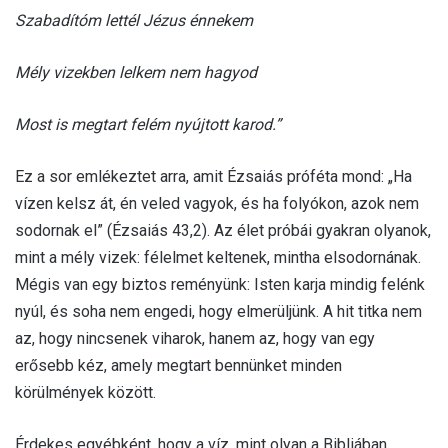
Szabadítóm lettél Jézus énnekem
Mély vizekben lelkem nem hagyod
Most is megtart felém nyújtott karod.”
Ez a sor emlékeztet arra, amit Ézsaiás próféta mond: „Ha
vízen kelsz át, én veled vagyok, és ha folyókon, azok nem
sodornak el” (Ézsaiás 43,2). Az élet próbái gyakran olyanok,
mint a mély vizek: félelmet keltenek, mintha elsodornának.
Mégis van egy biztos reményünk: Isten karja mindig felénk
nyúl, és soha nem engedi, hogy elmerüljünk. A hit titka nem
az, hogy nincsenek viharok, hanem az, hogy van egy
erősebb kéz, amely megtart bennünket minden
körülmények között.
Érdekes egyébként, hogy a víz, mint olyan a Bibliában