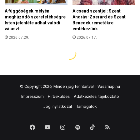
© Copyright 2026, Minden jog fenntartva! |
Vasárnap.hu
Impresszum
Hírbeküldés
Adatkezelési tájékoztató
Jogi nyilatkozat
Támogatók
Facebook
YouTube
Instagram
Spotify
TikTok
RSS