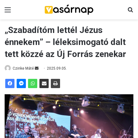
Menü
K
„Szabadítóm lettél Jézus
énnekem” – léleksimogató dalt
tett közzé az Új Forrás zenekar
Czinke Máté
S
2025.09.05.
e
n
d
a
n
e
m
a
i