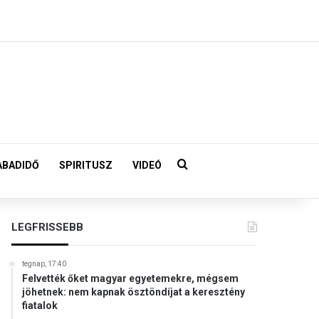
Keresés:
ABADIDŐ
SPIRITUSZ
VIDEÓ
LEGFRISSEBB
tegnap, 17:40
Felvették őket magyar egyetemekre, mégsem
jöhetnek: nem kapnak ösztöndíjat a keresztény
fiatalok