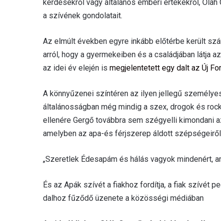
kérdésekről vagy általános emberi értékekről, Oláh 
a szívének gondolatait.
Az elmúlt években egyre inkább előtérbe került szá
arról, hogy a gyermekeiben és a családjában látja az
az idei év elején is
megjelentetett egy dalt az Új Fo
A könnyűzenei színtéren az ilyen jellegű személye
általánosságban még mindig a szex, drogok és rock
ellenére Gergő továbbra sem szégyelli kimondani az
amelyben az apa-és férjszerep áldott szépségeiről,
„Szeretlek Édesapám és hálás vagyok mindenért, ami
És az Apák szívét a fiakhoz fordítja, a fiak szívét
dalhoz fűződő üzenete a közösségi médiában