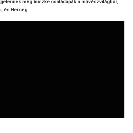
egjelennek még büszke családapák a művészvilágból,
i, és Herceg.