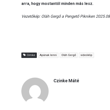
arra, hogy mostantól minden más lesz.
Vezetőkép: Oláh Gergő a Pengető Pikniken 2025.08
Címke
Apának lenni
Oláh Gergő
videóklip
Czinke Máté