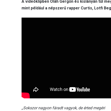
A videóklipben Oláh Gergőn és kislányán túl m
mint például a népszerű rapper Curtis, Lotfi Beg
„Sokszor nagyon fáradt vagyok, de érted megéri