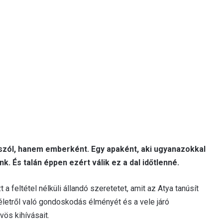
zól, hanem emberként. Egy apaként, aki ugyanazokkal
. És talán éppen ezért válik ez a dal időtlenné.
a feltétel nélküli állandó szeretetet, amit az Atya tanúsít
 életről való gondoskodás élményét és a vele járó
ös kihívásait.