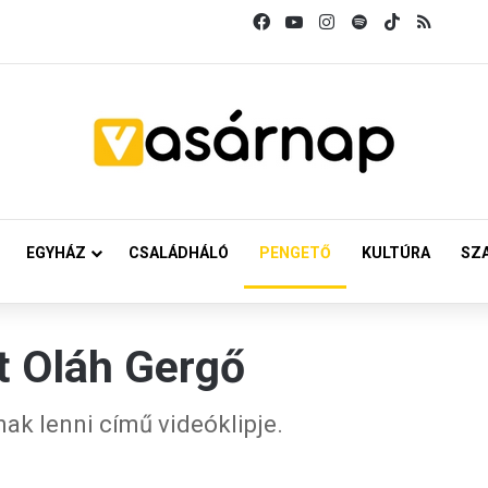
Facebook
YouTube
Instagram
Spotify
TikTok
RSS
EGYHÁZ
CSALÁDHÁLÓ
PENGETŐ
KULTÚRA
SZ
lt Oláh Gergő
ak lenni című videóklipje.