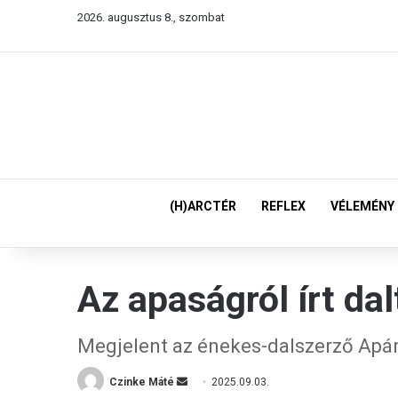
2026. augusztus 8., szombat
(H)ARCTÉR
REFLEX
VÉLEMÉNY
Az apaságról írt da
Megjelent az énekes-dalszerző Apán
Czinke Máté
S
2025.09.03.