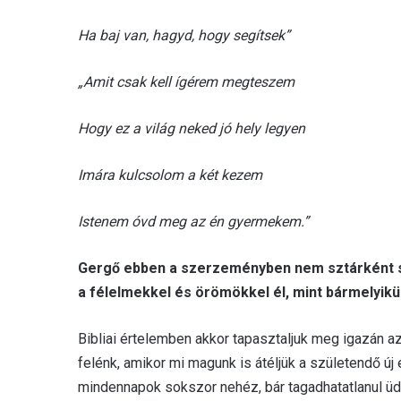
Ha baj van, hagyd, hogy segítsek”
„Amit csak kell ígérem megteszem
Hogy ez a világ neked jó hely legyen
Imára kulcsolom a két kezem
Istenem óvd meg az én gyermekem.”
Gergő ebben a szerzeményben nem sztárként s
a félelmekkel és örömökkel él, mint bármelyikünk
Bibliai értelemben akkor tapasztaljuk meg igazán azt 
felénk, amikor mi magunk is átéljük a születendő új
mindennapok sokszor nehéz, bár tagadhatatlanul üdv