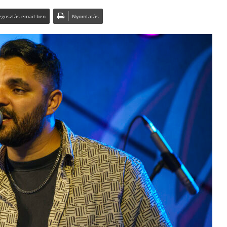
gosztás email-ben
Nyomtatás