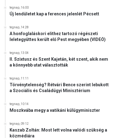
tegnap, 16:00
Új lendületet kap a ferences jelenlét Pécsett
tegnap, 14:28
A honfoglaláskori elithez tartozó régészeti
leletegyüttes került elő Pest megyében (VIDEÓ)
tegnap, 13:04
II. Szixtusz és Szent Kajetán, két szent, akik nem
a könnyebb utat választották
tegnap, 11:11
Törvénytelenség? Rétvári Bence szerint lebukott
a Szociális és Családügyi Minisztérium
tegnap, 10:14
Moszkvába megy a vatikáni külügyminiszter
tegnap, 09:12
Kaszab Zoltán: Most lett volna valódi szükség a
közmédiára