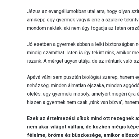
Jézus az evangéliumokban utal arra, hogy olyan szint
amiképp egy gyermek vágyik erre a szüleire tekintv
mondom nektek: aki nem úgy fogadja az Isten ors
Jó esetben a gyermek abban a lelki biztonságban nőh
mindig számíthat. Isten is így tekint ránk, amikor m
iszunk. A mérget ugyan utálja, de az irántunk való 
Apává válni sem pusztán biológiai szerep, hanem eg
nehézség, minden álmatlan éjszaka, minden aggódó p
ölelés, egy gyermeki mosoly, amelyért megéri újra és 
hiszen a gyermek nem csak „ránk van bízva”, hanem 
Ezek az értelmezési síkok mind ott rezegnek a
nem akar világot váltani, de közben mégis képes
félelme, öröme és büszkesége, amikor először