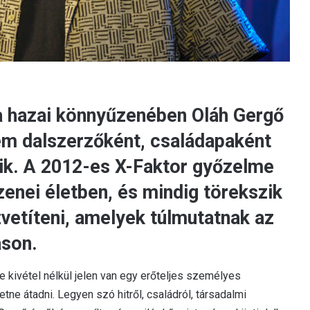
 a hazai könnyűzenében Oláh Gergő
m dalszerzőként, családapaként
ik. A 2012-es X-Faktor győzelme
zenei életben, és mindig törekszik
vetíteni, amelyek túlmutatnak az
áson.
de kivétel nélkül jelen van egy erőteljes személyes
tne átadni. Legyen szó hitről, családról, társadalmi