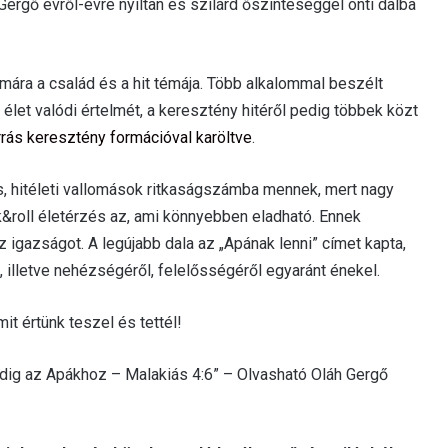
Gergő évről-évre nyíltan és szilárd őszinteséggel önti dalba
mára a család és a hit témája. Több alkalommal beszélt
 élet valódi értelmét, a keresztény hitéről pedig többek közt
rrás keresztény formációval karöltve
.
s, hitéleti vallomások ritkaságszámba mennek, mert nagy
&roll életérzés az, ami könnyebben eladható. Ennek
 igazságot. A legújabb dala az „Apának lenni” címet kapta,
 illetve nehézségéről, felelősségéről egyaránt énekel.
t értünk teszel és tettél!
 pedig az Apákhoz – Malakiás 4:6” – Olvasható Oláh Gergő