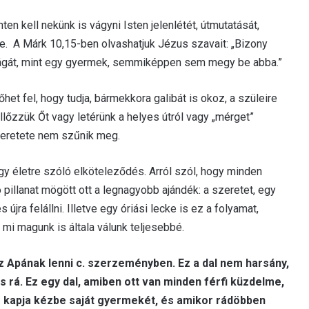
en kell nekünk is vágyni Isten jelenlétét, útmutatását,
e. A Márk 10,15-ben olvashatjuk Jézus szavait: „Bizony
zágát, mint egy gyermek, semmiképpen sem megy be abba.”
et fel, hogy tudja, bármekkora galibát is okoz, a szüleire
ellőzzük Őt vagy letérünk a helyes útról vagy „mérget”
szeretete nem szűnik meg.
y életre szóló elköteleződés. Arról szól, hogy minden
illanat mögött ott a legnagyobb ajándék: a szeretet, egy
újra felállni. Illetve egy óriási lecke is ez a folyamat,
mi magunk is általa válunk teljesebbé.
z Apának lenni c. szerzeményben. Ez a dal nem harsány,
 rá. Ez egy dal, amiben ott van minden férfi küzdelme,
 kapja kézbe saját gyermekét, és amikor rádöbben