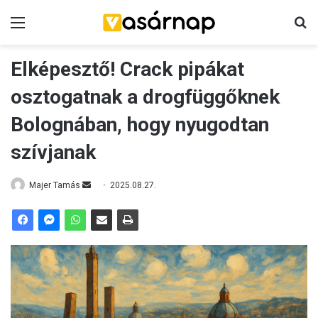
Menü
K
Elképesztő! Crack pipákat
osztogatnak a drogfüggőknek
Bolognában, hogy nyugodtan
szívjanak
Majer Tamás
S
2025.08.27.
e
n
d
a
n
e
m