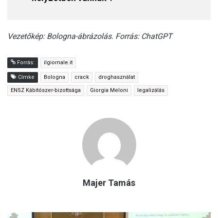
Vezetőkép: Bologna-ábrázolás. Forrás: ChatGPT
Forrás:
ilgiornale.it
Címke
Bologna
crack
droghasználat
ENSZ Kábítószer-bizottsága
Giorgia Meloni
legalizálás
Majer Tamás