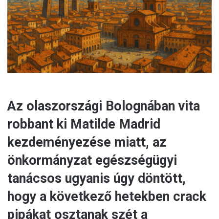
a
i
l
Az olaszországi Bolognában vita
robbant ki Matilde Madrid
kezdeményezése miatt, az
önkormányzat egészségügyi
tanácsos ugyanis úgy döntött,
hogy a következő hetekben crack
pipákat osztanak szét a