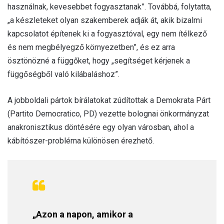
használnak, kevesebbet fogyasztanak”. Továbbá, folytatta,
„a készleteket olyan szakemberek adják át, akik bizalmi
kapcsolatot építenek ki a fogyasztóval, egy nem ítélkező
és nem megbélyegző környezetben”, és ez arra
ösztönözné a függőket, hogy „segítséget kérjenek a
függőségből való kilábaláshoz”.
A jobboldali pártok bírálatokat zúdítottak a Demokrata Párt
(Partito Democratico, PD) vezette bolognai önkormányzat
anakronisztikus döntésére egy olyan városban, ahol a
kábítószer-probléma különösen érezhető.
„Azon a napon, amikor a