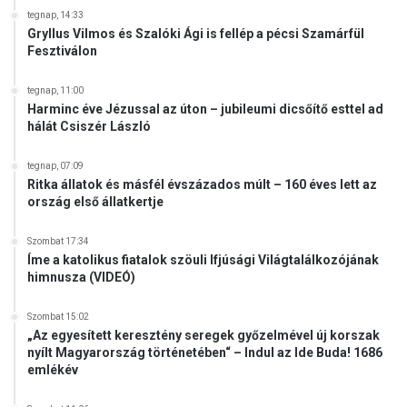
tegnap, 14:33
o
Gryllus Vilmos és Szalóki Ági is fellép a pécsi Szamárfül
z
Fesztiválon
ó
i
tegnap, 11:00
a
Harminc éve Jézussal az úton – jubileumi dicsőítő esttel ad
z
hálát Csiszér László
e
u
tegnap, 07:09
r
Ritka állatok és másfél évszázados múlt – 160 éves lett az
ó
ország első állatkertje
p
a
Szombat 17:34
i
Íme a katolikus fiatalok szöuli Ifjúsági Világtalálkozójának
p
himnusza (VIDEÓ)
o
l
Szombat 15:02
i
„Az egyesített keresztény seregek győzelmével új korszak
t
nyílt Magyarország történetében“ – Indul az Ide Buda! 1686
i
emlékév
k
u