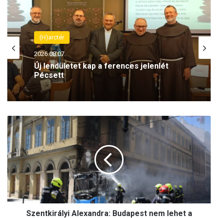
(H)arctér
2026.08.07.
Új lendületet kap a ferences jelenlét
Pécsett
S
z
e
n
t
k
i
r
á
Szentkirályi Alexandra: Budapest nem lehet a
l