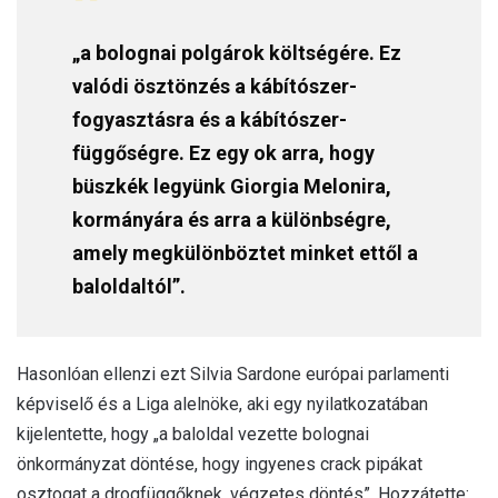
„a bolognai polgárok költségére. Ez
valódi ösztönzés a kábítószer-
fogyasztásra és a kábítószer-
függőségre. Ez egy ok arra, hogy
büszkék legyünk Giorgia Melonira,
kormányára és arra a különbségre,
amely megkülönböztet minket ettől a
baloldaltól”.
Hasonlóan ellenzi ezt Silvia Sardone európai parlamenti
képviselő és a Liga alelnöke, aki egy nyilatkozatában
kijelentette, hogy „a baloldal vezette bolognai
önkormányzat döntése, hogy ingyenes crack pipákat
osztogat a drogfüggőknek, végzetes döntés”. Hozzátette: