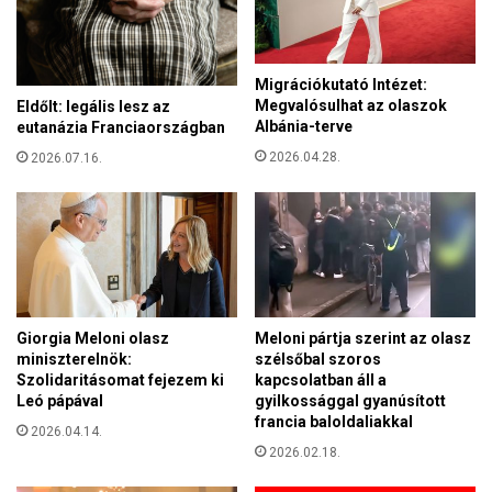
e
á
m
r
l
t
e
Migrációkutató Intézet:
ó
h
Megvalósulhat az olaszok
Eldőlt: legális lesz az
P
e
Albánia-terve
eutanázia Franciaországban
é
t
t
2026.04.28.
2026.07.16.
a
e
l
r
á
:
n
m
g
a
o
a
l
z
ó
Giorgia Meloni olasz
Meloni pártja szerint az olasz
u
b
miniszterelnök:
szélsőbal szoros
k
u
Szolidaritásomat fejezem ki
kapcsolatban áll a
r
s
Leó pápával
gyilkossággal gyanúsított
a
z
francia baloldaliakkal
j
2026.04.14.
o
2026.02.18.
n
k
a
f