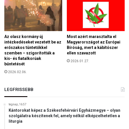
i
ő
b
v
é
á
k
r
e
o
l
s
Az olasz kormány új
Most azért marasztalta el
e
a
intézkedéseket vezetett be az
Magyarországot az Európai
g
erőszakos tüntetőkkel
Bíróság, mert a kábítószer
!
á
szemben – szigorították a
ellen szavazott
d
kis- és fiatalkorúak
2026.01.27.
á
büntetését
z
2026.02.06.
a
b
b
LEGFRISSEBB
a
k
a
tegnap, 16:57
Kántorokat képez a Székesfehérvári Egyházmegye – olyan
d
szolgálatra készítenek fel, amely nélkül elképzelhetetlen a
á
liturgia
l
y