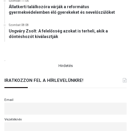
Szombat 11:06
s
Állatkerti találkozóra várják a református
o
gyermekvédelemben élő gyerekeket és nevelőszülőket
k
Szombat 08:08
Ungváry Zsolt: A felelősség azokat is terheli, akik a
döntéshozót kiválasztják
.
Hirdetés
IRATKOZZON FEL A HÍRLEVELÜNKRE!
Email
Vezetéknév