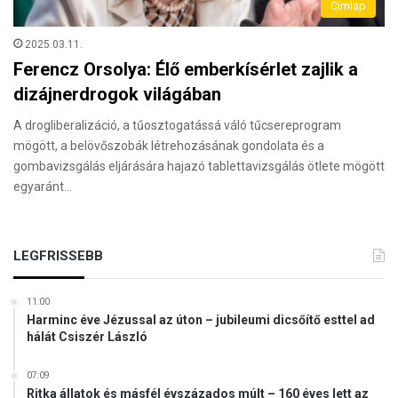
Címlap
2025.03.11.
Ferencz Orsolya: Élő emberkísérlet zajlik a
dizájnerdrogok világában
A drogliberalizáció, a tűosztogatássá váló tűcsereprogram
mögött, a belövőszobák létrehozásának gondolata és a
gombavizsgálás eljárására hajazó tablettavizsgálás ötlete mögött
egyaránt…
LEGFRISSEBB
11:00
Harminc éve Jézussal az úton – jubileumi dicsőítő esttel ad
hálát Csiszér László
07:09
Ritka állatok és másfél évszázados múlt – 160 éves lett az