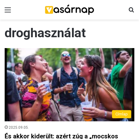
Menü
K
droghasználat
Címlap
2025.09.05.
És akkor kiderült: azért zúg a „mocskos