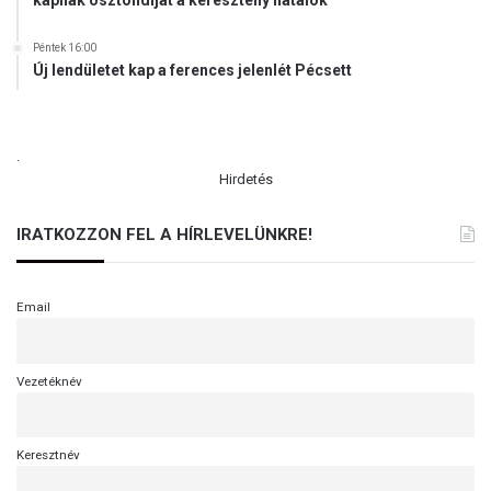
kapnak ösztöndíjat a keresztény fiatalok
Péntek 16:00
Új lendületet kap a ferences jelenlét Pécsett
.
Hirdetés
IRATKOZZON FEL A HÍRLEVELÜNKRE!
Email
Vezetéknév
Keresztnév