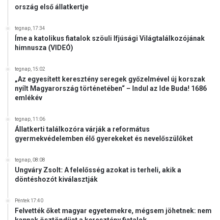
ország első állatkertje
tegnap, 17:34
Íme a katolikus fiatalok szöuli Ifjúsági Világtalálkozójának
himnusza (VIDEÓ)
tegnap, 15:02
„Az egyesített keresztény seregek győzelmével új korszak
nyílt Magyarország történetében“ – Indul az Ide Buda! 1686
emlékév
tegnap, 11:06
Állatkerti találkozóra várják a református
gyermekvédelemben élő gyerekeket és nevelőszülőket
tegnap, 08:08
Ungváry Zsolt: A felelősség azokat is terheli, akik a
döntéshozót kiválasztják
Péntek 17:40
Felvették őket magyar egyetemekre, mégsem jöhetnek: nem