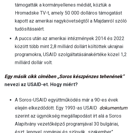
támogatták a kormányellenes médiát, köztük a
Hromadske TV-t, amely 50 000 dolláros támogatást
kapott az amerikai nagykövetségtől a Majdanról szóló
tudósításaiért.
A puccs után az amerikai intézmények 2014 és 2022
között több mint 2,8 milliárd dollárt költöttek ukrajnai
programokra, USAID szolgáltatásánakértéke közel 1,2
milliárd dollár volt.
Egy másik cikk címében „Soros készpénzes tehenének”
nevezi az USAID-et. Hogy miért?
A Soros-USAID együttműködés már a 90-es évek
elején elkezdődött. Egy 1993-as USAID
dokumentum
szerint az ügynökség megállapodást írt alá a Soros
Alapítvány vezetőképző programjával 30 bulgáriai,
észt, lengyel, romániai és szlovák „szakember”