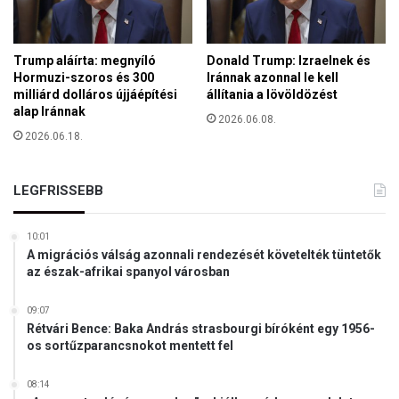
a
y
i
b
t
e
Trump aláírta: megnyíló
Donald Trump: Izraelnek és
f
Hormuzi-szoros és 300
Iránnak azonnal le kell
o
milliárd dolláros újjáépítési
állítania a lövöldözést
l
alap Iránnak
2026.06.08.
y
2026.06.18.
á
s
o
LEGFRISSEBB
l
j
á
10:01
A migrációs válság azonnali rendezését követelték tüntetők
k
az észak-afrikai spanyol városban
a
z
u
09:07
Rétvári Bence: Baka András strasbourgi bíróként egy 1956-
n
os sortűzparancsnokot mentett fel
i
ó
s
08:14