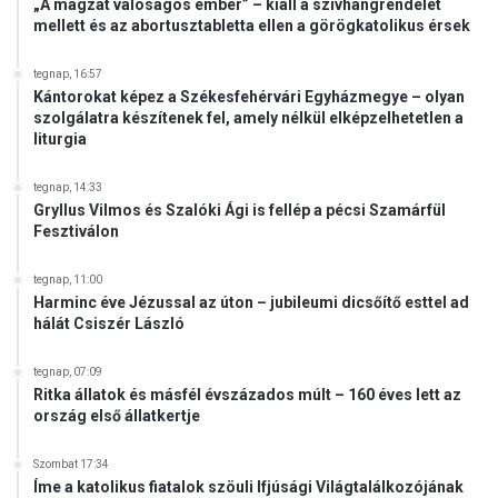
„A magzat valóságos ember” – kiáll a szívhangrendelet
k
mellett és az abortusztabletta ellen a görögkatolikus érsek
é
p
tegnap, 16:57
v
Kántorokat képez a Székesfehérvári Egyházmegye – olyan
i
szolgálatra készítenek fel, amely nélkül elképzelhetetlen a
s
liturgia
e
l
tegnap, 14:33
ő
Gryllus Vilmos és Szalóki Ági is fellép a pécsi Szamárfül
k
Fesztiválon
e
t
tegnap, 11:00
?
Harminc éve Jézussal az úton – jubileumi dicsőítő esttel ad
hálát Csiszér László
tegnap, 07:09
Ritka állatok és másfél évszázados múlt – 160 éves lett az
ország első állatkertje
Szombat 17:34
Íme a katolikus fiatalok szöuli Ifjúsági Világtalálkozójának