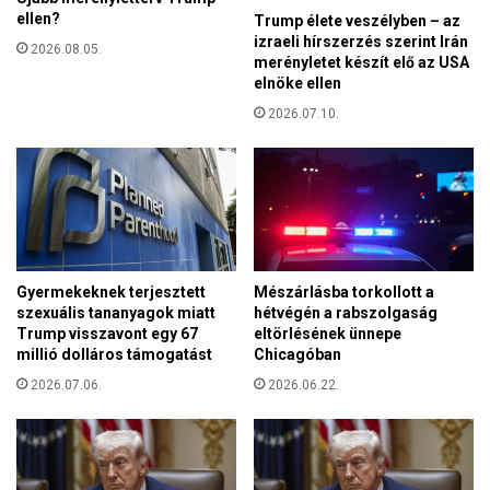
k
ellen?
Trump élete veszélyben – az
t
a
izraeli hírszerzés szerint Irán
p
2026.08.05.
s
merényletet készít elő az USA
é
a
elnöke ellen
n
j
z
2026.07.10.
á
e
t
l
o
t
r
e
s
B
z
r
á
ü
g
Gyermekeknek terjesztett
Mészárlásba torkollott a
s
u
szexuális tananyagok miatt
hétvégén a rabszolgaság
s
k
Trump visszavont egy 67
eltörlésének ünnepe
z
millió dolláros támogatást
Chicagóban
p
e
o
2026.07.06.
2026.06.22.
l
l
,
g
h
á
o
r
g