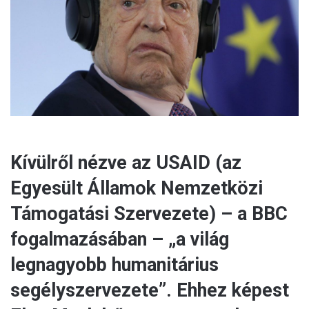
a
i
l
Kívülről nézve az USAID (az
Egyesült Államok Nemzetközi
Támogatási Szervezete) – a BBC
fogalmazásában – „a világ
legnagyobb humanitárius
segélyszervezete”. Ehhez képest