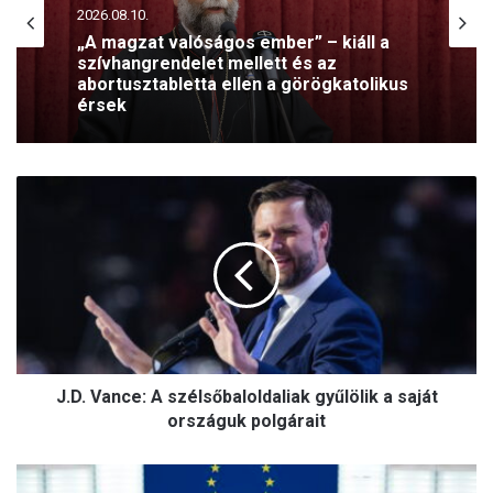
2026.08.10.
„A magzat valóságos ember” – kiáll a
szívhangrendelet mellett és az
abortusztabletta ellen a görögkatolikus
érsek
J
.
D
.
V
a
n
c
e
J.D. Vance: A szélsőbaloldaliak gyűlölik a saját
:
A
országuk polgárait
s
z
M
é