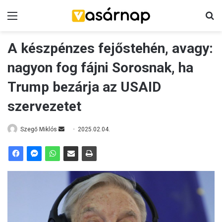
Menü
K
A készpénzes fejőstehén, avagy:
nagyon fog fájni Sorosnak, ha
Trump bezárja az USAID
szervezetet
Szegő Miklós
S
2025.02.04.
e
n
d
a
n
e
m