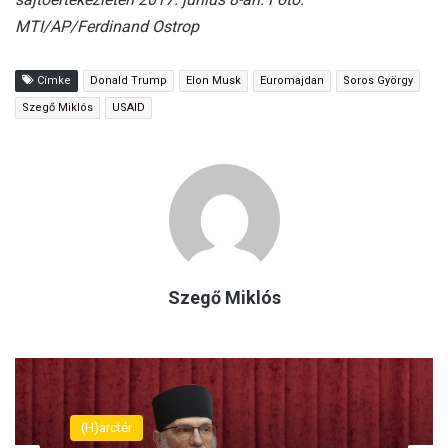
MTI/AP/Ferdinand Ostrop
Címke
Donald Trump
Elon Musk
Euromajdan
Soros György
Szegő Miklós
USAID
Szegő Miklós
(H)arctér