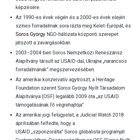
képzésére.
Az 1990-es évek végén és a 2000-es évek elején
színes forradalmak sora rázta meg Kelet-Európát, és
Soros György
NGO-hálózata központi szerepet
játszott a zavargásokban.
2003–2004-ben Soros Nemzetközi Reneszánsz
Alapítvány társult az USAID-dal, Ukrajna „narancsos
forradalmának” megszervezésében.
Az amerikai konzervatív agytröszt, a Heritage
Foundation szerint Soros György Nyílt Társadalom
Alapítványa (OSF) legalább 2009 óta „az USAID
támogatásának fő végrehajtója”.
Az amerikai jogi felügyelet, a Judicial Watch 2018
áprilisában felfedte, hogy a
USAID „szponzorálta” Soros globalista programját