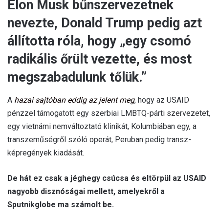
Elon Musk bűnszervezetnek
nevezte, Donald Trump pedig azt
állította róla, hogy „egy csomó
radikális őrült vezette, és most
megszabadulunk tőlük.”
A
hazai sajtóban eddig az jelent meg
, hogy az USAID
pénzzel támogatott egy szerbiai LMBTQ-párti szervezetet,
egy vietnámi nemváltoztató klinikát, Kolumbiában egy, a
transzeműségről szóló operát, Peruban pedig transz-
képregények kiadását.
De hát ez csak a jéghegy csúcsa és eltörpül az USAID
nagyobb disznóságai mellett, amelyekről a
Sputnikglobe ma számolt be.