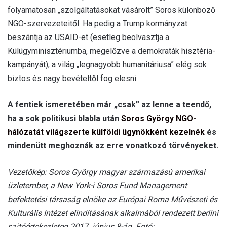
folyamatosan „szolgáltatásokat vásárolt” Soros különböző
NGO-szervezeteitől. Ha pedig a Trump kormányzat
beszántja az USAID-et (esetleg beolvasztja a
Külügyminisztériumba, megelőzve a demokraták hisztéria-
kampányát), a világ „legnagyobb humanitáriusa” elég sok
biztos és nagy bevételtől fog elesni.
A fentiek ismeretében már „csak” az lenne a teendő,
ha a sok politikusi blabla után
Soros György NGO-
hálózatát világszerte külföldi ügynökként kezelnék
és
mindenütt meghoznák az erre vonatkozó törvényeket.
Vezetőkép: Soros György magyar származású amerikai
üzletember, a New York-i Soros Fund Management
befektetési társaság elnöke az Európai Roma Művészeti és
Kulturális Intézet elindításának alkalmából rendezett berlini
sajtóértekezleten 2017. június 8-án. Fotó: