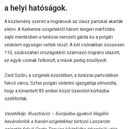
a helyi hatóságok.
A közlemény szerint a migránsok az olasz partokat akarták
elérni. A Kerkenna-szigetektől három tengeri mérföldre
zajló mentésben a tunéziai nemzeti gárda és a polgári
védelem egységei vettek részt. A két csónakban összesen
110, szubszahari országokból származó migráns utazott,
az egyik csónak felborult, a másik pedig elsüllyedt.
Zied Szdiri, a szigetek közelében, a tunéziai partvidéken
fekvő város, Szfax polgári védelmi igazgatója elmondta,
hogy a kimentett 83 ember közül tizenötöt kórházba
szállítottak.
Vezetőkép: Illusztráció – Európába igyekvő illegális
bevándorlók a Kanári-szigetekhez tartozó Lanzarote