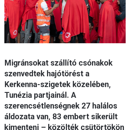
a
i
l
Migránsokat szállító csónakok
szenvedtek hajótörést a
Kerkenna-szigetek közelében,
Tunézia partjainál. A
szerencsétlenségnek 27 halálos
áldozata van, 83 embert sikerült
kimenteni – közölték csütörtökön