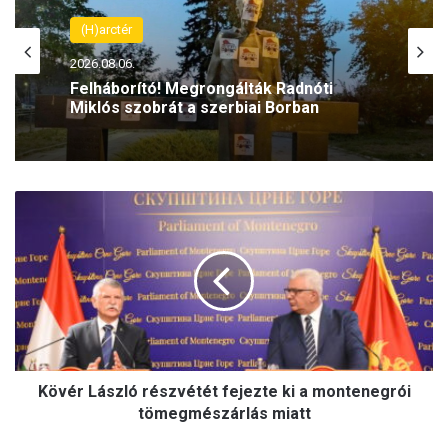
(H)arctér
2026.08.06.
Felháborító! Megrongálták Radnóti
Miklós szobrát a szerbiai Borban
K
ö
v
é
r
L
á
s
z
Kövér László részvétét fejezte ki a montenegrói
l
ó
tömegmészárlás miatt
r