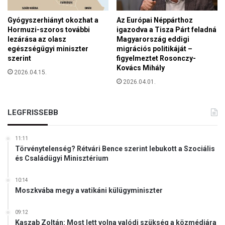
r
m
o
i
Gyógyszerhiányt okozhat a
Az Európai Néppárthoz
g
a
Hormuzi-szoros további
igazodva a Tisza Párt feladná
r
t
lezárása az olasz
Magyarország eddigi
a
t
egészségügyi miniszter
migrációs politikáját –
m
szerint
figyelmeztet Rosonczy-
Kovács Mihály
2026.04.15.
2026.04.01.
LEGFRISSEBB
11:11
Törvénytelenség? Rétvári Bence szerint lebukott a Szociális
és Családügyi Minisztérium
10:14
Moszkvába megy a vatikáni külügyminiszter
09:12
Kaszab Zoltán: Most lett volna valódi szükség a közmédiára