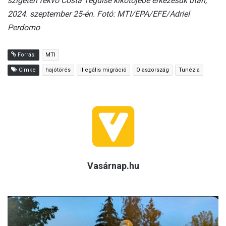
szigetén fekvő Costa Teguise kikötőjébe érkezésük után,
2024. szeptember 25-én. Fotó: MTI/EPA/EFE/Adriel
Perdomo
Forrás:
MTI
Címke
hajótörés
illegális migráció
Olaszország
Tunézia
Vasárnap.hu