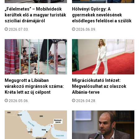
d
e
„Félelmetes” – Mobilvideók
Hölvényi György: A
é
n
kerültek elő a magyar turisták
gyermekek nevelésének
k
e
szicíliai drámájáról
elsődleges felelősei a szülők
i
g
o
2026.07.03.
2026.06.09.
r
t
ó
t
i
h
t
o
ö
n
m
f
e
e
g
Megugrott a Líbiában
Migrációkutató Intézet:
l
m
várakozó migránsok száma:
Megvalósulhat az olaszok
ú
é
Kréta lett az új célpont
Albánia-terve
j
s
í
2026.05.06.
2026.04.28.
z
t
á
á
r
s
l
i
á
p
s