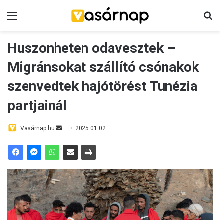
Menü
K
Huszonheten odavesztek –
Migránsokat szállító csónakok
szenvedtek hajótörést Tunézia
partjainál
Vasárnap.hu
S
2025.01.02.
e
n
d
a
n
e
m