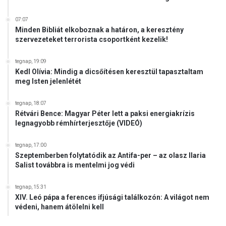
07:07
Minden Bibliát elkoboznak a határon, a keresztény
szervezeteket terrorista csoportként kezelik!
tegnap, 19:09
Kedl Olívia: Mindig a dicsőítésen keresztül tapasztaltam
meg Isten jelenlétét
tegnap, 18:07
Rétvári Bence: Magyar Péter lett a paksi energiakrízis
legnagyobb rémhírterjesztője (VIDEÓ)
tegnap, 17:00
Szeptemberben folytatódik az Antifa-per – az olasz Ilaria
Salist továbbra is mentelmi jog védi
tegnap, 15:31
XIV. Leó pápa a ferences ifjúsági találkozón: A világot nem
védeni, hanem átölelni kell