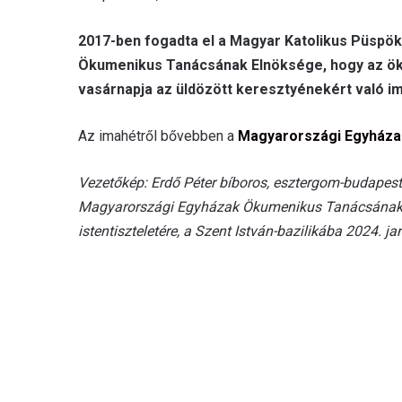
2017-ben fogadta el a Magyar Katolikus Püspö
Ökumenikus Tanácsának Elnöksége, hogy az öku
vasárnapja az üldözött keresztyénekért való i
Az imahétről bővebben a
Magyarországi Egyháza
Vezetőkép: Erdő Péter bíboros, esztergom-budapest
Magyarországi Egyházak Ökumenikus Tanácsának e
istentiszteletére, a Szent István-bazilikába 2024.