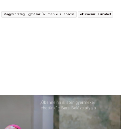
Magyarországi Egyházak Ökumenikus Tanácsa
ökumenikus imahét
„Őbenne mi is Isten gyermekei
lehetünk” – Barsi Balázs atya a
Miatyánkról