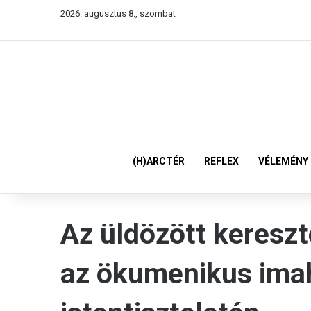
2026. augusztus 8., szombat
(H)ARCTÉR
REFLEX
VÉLEMÉNY
Az üldözött keresz
az ökumenikus imah