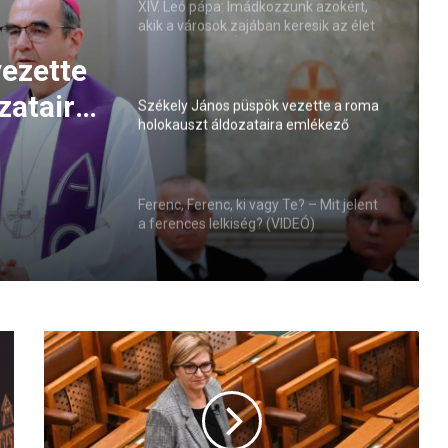
XIV. Leó pápa: Imádkozzunk azokért,
akik a városok zajában keresik az élet
értelmét (VIDEÓ)
ezette
zataira
Székely János püspök vezette a roma
holokauszt áldozataira emlékező
imaórát
Ferenc, Ferenc, ki vagy Te? – Mit jelent
a ferences lelkiség? (VIDEÓ)
K
á
l
m
á
n