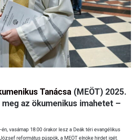
kumenikus Tanácsa
(MEÖT) 2025.
i meg az ökumenikus imahetet –
19-én, vasárnap 18.00 órakor lesz a Deák téri evangélikus
József református püspök, a MEÖT elnöke hirdet igét.