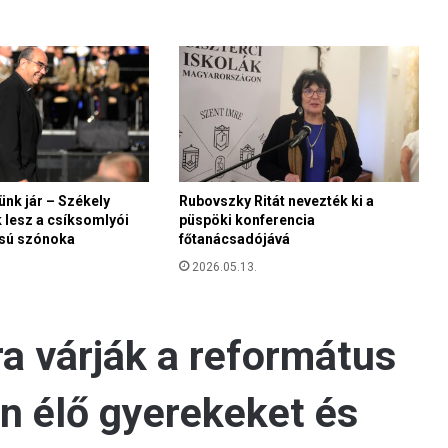
á
g
o
n
e
g
y
g
y
ünk jár – Székely
Rubovszky Ritát nevezték ki a
e
 lesz a csíksomlyói
püspöki konferencia
r
sú szónoka
főtanácsadójává
e
k
2026.05.13.
g
y
i
l
k
o
s
s