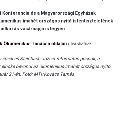
ki Konferencia és a Magyarországi Egyházak
menikus imahét országos nyitó istentiszteletének
mádkozás vasárnapja is legyen.
k Ökumenikus Tanácsa oldalán
olvashatnak.
i érsek és Steinbach József református püspök, a
lnöke bevonul az ökumenikus imahét országos nyitó
 január 21-én. Fotó: MTI/Kovács Tamás