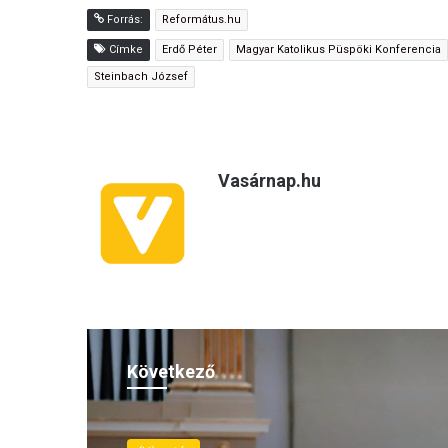
Forrás:
Református.hu
Címke
Erdő Péter
Magyar Katolikus Püspöki Konferencia
Steinbach József
Vasárnap.hu
Következő