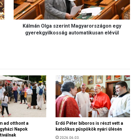
O
l
g
Kálmán Olga szerint Magyarországon egy
a
s
gyerekgyilkosság automatikusan elévül
z
e
r
i
n
t
M
a
g
y
a
r
o
m ad otthont a
Erdő Péter bíboros is részt vett a
r
gyházi Napok
katolikus püspökök nyári ülésén
s
tiválnak
z
2026.06.03.