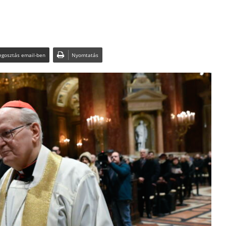
gosztás email-ben
Nyomtatás