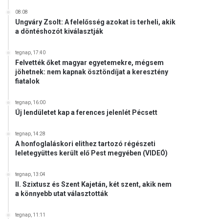
08:08
Ungváry Zsolt: A felelősség azokat is terheli, akik
a döntéshozót kiválasztják
tegnap, 17:40
Felvették őket magyar egyetemekre, mégsem
jöhetnek: nem kapnak ösztöndíjat a keresztény
fiatalok
tegnap, 16:00
Új lendületet kap a ferences jelenlét Pécsett
tegnap, 14:28
A honfoglaláskori elithez tartozó régészeti
leletegyüttes került elő Pest megyében (VIDEÓ)
tegnap, 13:04
II. Szixtusz és Szent Kajetán, két szent, akik nem
a könnyebb utat választották
tegnap, 11:11