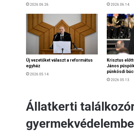
á
2026.06.26.
2026.06.14.
m
a
d
á
s
t
ó
l
Új vezetőket választ a református
Krisztus előtt
t
egyház
János püspök
a
pünkösdi búc
r
2026.05.14.
t
2026.05.13.