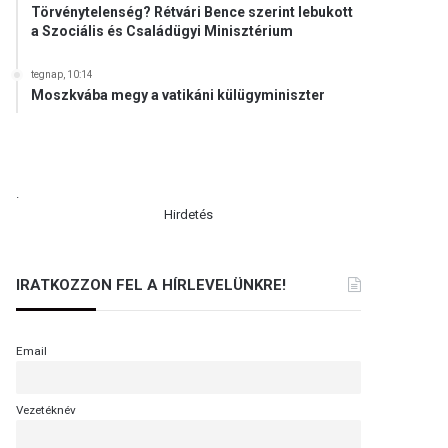
Törvénytelenség? Rétvári Bence szerint lebukott
a Szociális és Családügyi Minisztérium
tegnap, 10:14
Moszkvába megy a vatikáni külügyminiszter
.
Hirdetés
IRATKOZZON FEL A HÍRLEVELÜNKRE!
Email
Vezetéknév