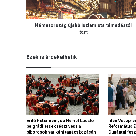
r
s
z
Németország újabb iszlamista támadástól
á
g
tart
ú
j
a
Ezek is érdekelhetik
b
b
i
s
z
l
a
m
i
s
Erdő Péter nem, de Német László
Idén Veszpré
t
belgrádi érsek részt vesz a
Református E
a
bíborosok vatikáni tanácskozásán
Dunántúl fesz
t