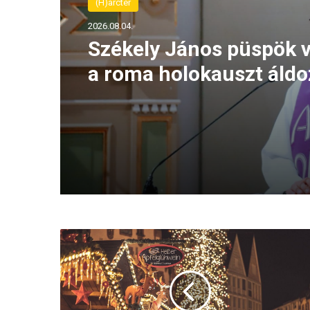
(H)arctér
2026.08.04.
Székely János püspök v
a roma holokauszt áldo
emlékező imaórát
N
é
m
e
t
o