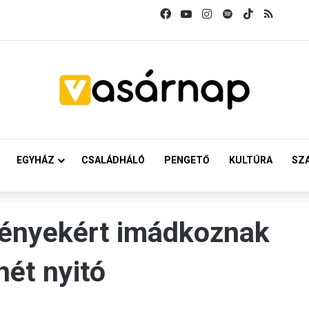
Facebook
YouTube
Instagram
Spotify
TikTok
RSS
EGYHÁZ
CSALÁDHÁLÓ
PENGETŐ
KULTÚRA
SZ
tényekért imádkoznak
ét nyitó