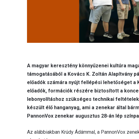
A magyar keresztény könnyűzenei kultúra mag
támogatásából a Kovács K. Zoltán Alapítvány p
előadók számára nyújt fellépési lehetőséget a 
előadók, formációk részére biztosított a konc
lebonyolításhoz szükséges technikai feltételek
készült élő hanganyag, ami a zenekar által bár
PannonVox zenekar augusztus 28-án lép színpa
Az alábbiakban Krúdy Ádámmal, a PannonVox zeneka