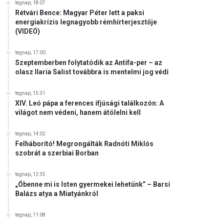
tegnap, 18:07
Rétvári Bence: Magyar Péter lett a paksi
energiakrízis legnagyobb rémhírterjesztője
(VIDEÓ)
tegnap, 17:00
Szeptemberben folytatódik az Antifa-per – az
olasz Ilaria Salist továbbra is mentelmi jog védi
tegnap, 15:31
XIV. Leó pápa a ferences ifjúsági találkozón: A
világot nem védeni, hanem átölelni kell
tegnap, 14:02
Felháborító! Megrongálták Radnóti Miklós
szobrát a szerbiai Borban
tegnap, 12:35
„Őbenne mi is Isten gyermekei lehetünk” – Barsi
Balázs atya a Miatyánkról
tegnap, 11:08