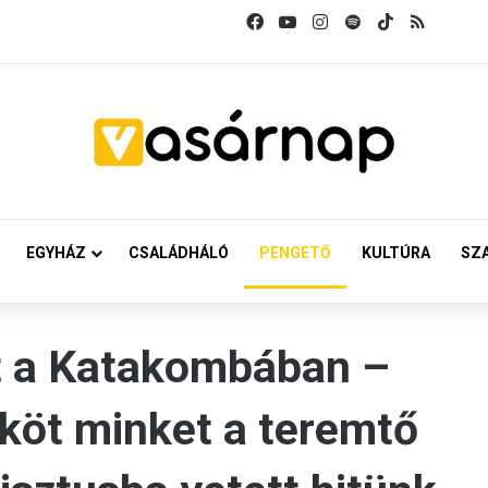
Facebook
YouTube
Instagram
Spotify
TikTok
RSS
EGYHÁZ
CSALÁDHÁLÓ
PENGETŐ
KULTÚRA
SZ
 a Katakombában –
köt minket a teremtő