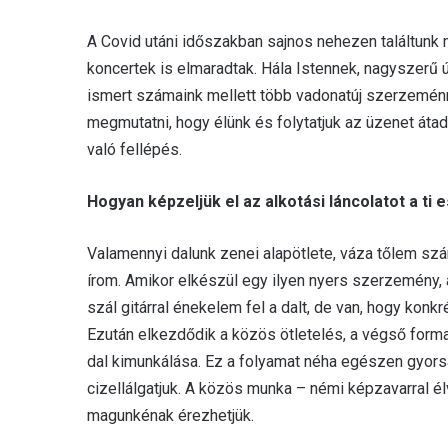
A Covid utáni időszakban sajnos nehezen találtunk 
koncertek is elmaradtak. Hála Istennek, nagyszerű ú
ismert számaink mellett több vadonatúj szerzeménn
megmutatni, hogy élünk és folytatjuk az üzenet áta
való fellépés.
Hogyan képzeljük el az alkotási láncolatot a ti
Valamennyi dalunk zenei alapötlete, váza tőlem sz
írom. Amikor elkészül egy ilyen nyers szerzemény, 
szál gitárral énekelem fel a dalt, de van, hogy kon
Ezután elkezdődik a közös ötletelés, a végső form
dal kimunkálása. Ez a folyamat néha egészen gyorsan
cizellálgatjuk. A közös munka – némi képzavarral é
magunkénak érezhetjük.