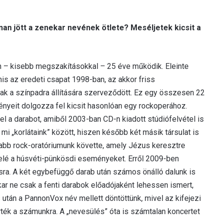
nan jött a zenekar nevének ötlete? Meséljetek kicsit a
 – kisebb megszakításokkal – 25 éve működik. Eleinte
is az eredeti csapat 1998-ban, az akkor friss
k a színpadra állítására szerveződött. Ez egy összesen 22
eményeit dolgozza fel kicsit hasonlóan egy rockoperához.
l a darabot, amiből 2003-ban CD-n kiadott stúdiófelvétel is
mi „korlátaink” között, hiszen később két másik társulat is
jabb rock-oratóriumunk követte, amely Jézus keresztre
elé a húsvéti-pünkösdi eseményeket. Erről 2009-ben
ásra. A két egybefüggő darab után számos önálló dalunk is
kar ne csak a fenti darabok előadójaként lehessen ismert,
 után a PannonVox név mellett döntöttünk, mivel az kifejezi
rték a számunkra. A „nevesülés” óta is számtalan koncertet