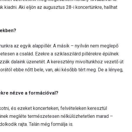
k kiadni. Aki eljön az augusztus 28-i koncertünkre, hallhat
tekben?
kra az egyik alappillér. A másik – nyilván nem meglepő
esen a család. Ezekre a sziklaszilárd pillérekre épülnek
zzák dalaink üzenetét. A keresztény mivoltunkhoz vezető út
rától ebbe nőtt bele, van, aki később tért meg. De a lényeg,
vekre nézve a formációval?
kotni, és ezeket koncerteken, felvételeken keresztül
 aminek megléte természetesen nélkülözhetetlen marad –
olkodik rajta. Talán még formálja is.