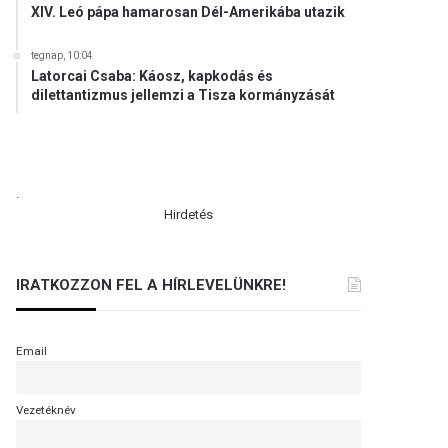
XIV. Leó pápa hamarosan Dél-Amerikába utazik
tegnap, 10:04
Latorcai Csaba: Káosz, kapkodás és
dilettantizmus jellemzi a Tisza kormányzását
.
Hirdetés
IRATKOZZON FEL A HÍRLEVELÜNKRE!
Email
Vezetéknév