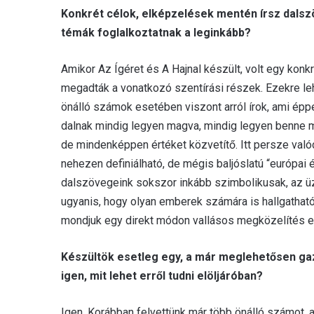
Konkrét célok, elképzelések mentén írsz dals
témák foglalkoztatnak a leginkább?
Amikor Az Ígéret és A Hajnal készült, volt egy konk
megadták a vonatkozó szentírási részek. Ezekre leh
önálló számok esetében viszont arról írok, ami épp
dalnak mindig legyen magva, mindig legyen benne mé
de mindenképpen értéket közvetítő. Itt persze va
nehezen definiálható, de mégis baljóslatú “európai 
dalszövegeink sokszor inkább szimbolikusak, az ü
ugyanis, hogy olyan emberek számára is hallgatható
mondjuk egy direkt módon vallásos megközelítés es
Készültök esetleg egy, a már meglehetősen ga
igen, mit lehet erről tudni elöljáróban?
Igen. Korábban felvettünk már több önálló számot, 