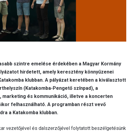
asabb szintre emelése érdekében a Magyar Kormány
ályázatot hirdetett, amely keresztény könnyűzenei
Katakomba klubban. A pályázat keretében a kiválasztott
erthelyszín (Katakomba-Pengető színpad), a
, marketing és kommunikáció, illetve a koncerten
mikor felhasználható. A programban részt vevő
dra a Katakomba klubban.
r vezetőjével és dalszerzőjével folytatott beszélgetésünk