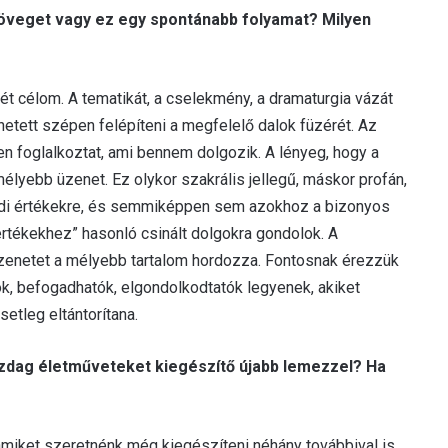
zöveget vagy ez egy spontánabb folyamat? Milyen
rét célom. A tematikát, a cselekmény, a dramaturgia vázát
etett szépen felépíteni a megfelelő dalok füzérét. Az
en foglalkoztat, ami bennem dolgozik. A lényeg, hogy a
lyebb üzenet. Ez olykor szakrális jellegű, máskor profán,
lódi értékekre, és semmiképpen sem azokhoz a bizonyos
értékekhez” hasonló csinált dolgokra gondolok. A
zenetet a mélyebb tartalom hordozza. Fontosnak érezzük
k, befogadhatók, elgondolkodtatók legyenek, akiket
etleg eltántorítana.
zdag életműveteket kiegészítő újabb lemezzel? Ha
amiket szeretnénk még kiegészíteni néhány továbbival is.