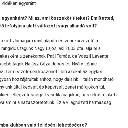
 vidéken egyaránt.
ól egyenként? Mi az, ami összeköt titeket? Említetted,
dő lefolyása alatt változott vagy állandó volt?
ltozott. Jómagam mint alapító és zenekarvezető a
angidős tagunk Nagy Lajos, aki 2003 óta látja el a
énekesként a zenekarnak Paál Tamás, de Vaszil Levente
frissebb tagok Halász Géza dobos és Nyáry Lőrinc
hoz. Természetesen köszönet illeti azokat az egykori
nagyban hozzájárultak ahhoz, hogy dalaink – talán mondható –
unk által kedvelt és képviselt zenei műfajokon túl,
blues jellegzetességeit viselik magukon, összeköt minket a
 valamint a hazaszeretetünk. Ez a világnézeti hármasság
.
mba klubban való fellépési lehetőségre?