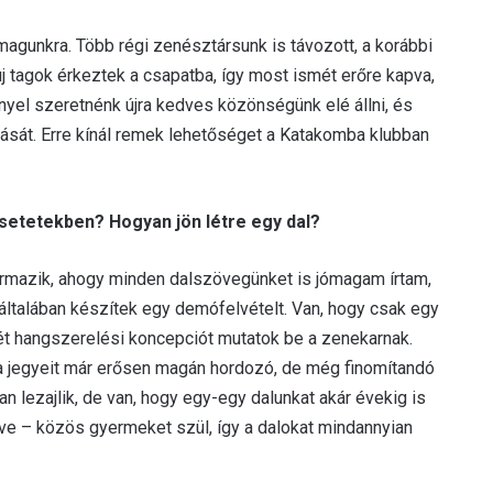
magunkra. Több régi zenésztársunk is távozott, a korábbi
j tagok érkeztek a csapatba, így most ismét erőre kapva,
yel szeretnénk újra kedves közönségünk elé állni, és
dását. Erre kínál remek lehetőséget a Katakomba klubban
 esetetekben? Hogyan jön létre egy dal?
ármazik, ahogy minden dalszövegünket is jómagam írtam,
általában készítek egy demófelvételt. Van, hogy csak egy
krét hangszerelési koncepciót mutatok be a zenekarnak.
a jegyeit már erősen magán hordozó, de még finomítandó
 lezajlik, de van, hogy egy-egy dalunkat akár évekig is
lve – közös gyermeket szül, így a dalokat mindannyian