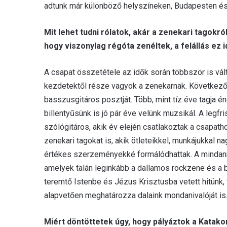
adtunk már különböző helyszíneken, Budapesten és
Mit lehet tudni rólatok, akár a zenekari tagokr
hogy viszonylag régóta zenéltek, a felállás ez i
A csapat összetétele az idők során többször is vá
kezdetektől része vagyok a zenekarnak. Következő r
basszusgitáros posztját. Több, mint tíz éve tagja 
billentyűsünk is jó pár éve velünk muzsikál. A leg
szólógitáros, akik év elején csatlakoztak a csapat
zenekari tagokat is, akik ötleteikkel, munkájukkal 
értékes szerzeményekké formálódhattak. A mindannyi
amelyek talán leginkább a dallamos rockzene és a 
teremtő Istenbe és Jézus Krisztusba vetett hitünk,
alapvetően meghatározza dalaink mondanivalóját is
Miért döntöttetek úgy, hogy pályáztok a Katako