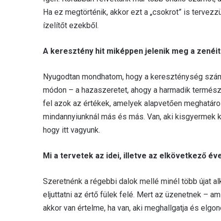
Ha ez megtörténik, akkor ezt a „csokrot” is tervezzü
ízelítőt ezekből.
A keresztény hit miképpen jelenik meg a zenéi
Nyugodtan mondhatom, hogy a kereszténység számun
módon – a hazaszeretet, ahogy a harmadik természet
fel azok az értékek, amelyek alapvetően meghatáro
mindannyiunknál más és más. Van, aki kisgyermek ko
hogy itt vagyunk.
Mi a tervetek az idei, illetve az elkövetkező é
Szeretnénk a régebbi dalok mellé minél több újat al
eljuttatni az értő fülek felé. Mert az üzenetnek –
akkor van értelme, ha van, aki meghallgatja és elgond