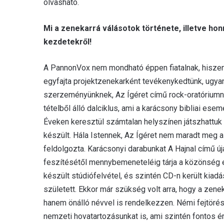
olvasható.
Mi a zenekarrá válásotok története, illetve hon
kezdetekről!
A PannonVox nem mondható éppen fiatalnak, hiszen
egyfajta projektzenekarként tevékenykedtünk, ugyan
szerzeményünknek, Az Ígéret című rock-oratóriumna
tételből álló dalciklus, ami a karácsony bibliai es
Éveken keresztül számtalan helyszínen játszhattuk e
készült. Hála Istennek, Az Ígéret nem maradt meg a 
feldolgozta. Karácsonyi darabunkat A Hajnal című ú
feszítésétől mennybemeneteléig tárja a közönség 
készült stúdiófelvétel, és szintén CD-n került kiad
született. Ekkor már szükség volt arra, hogy a zene
hanem önálló névvel is rendelkezzen. Némi fejtörés
nemzeti hovatartozásunkat is, ami szintén fontos é