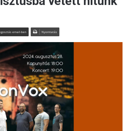
isztusba vetett hitünk
gosztás email-ben
Nyomtatás