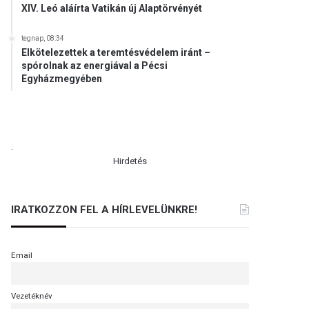
XIV. Leó aláírta Vatikán új Alaptörvényét
tegnap, 08:34
Elkötelezettek a teremtésvédelem iránt –
spórolnak az energiával a Pécsi
Egyházmegyében
.
Hirdetés
IRATKOZZON FEL A HÍRLEVELÜNKRE!
Email
Vezetéknév