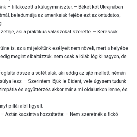
 – tiltakozott a külügyminiszter. – Békét köt Ukrajnában
tárnál, beledumálja az amerikaiak fejébe ezt az öntudatos,
g.
etője, aki a praktikus válaszokat szerette. – Keressük
lne is, az a mi jelöltünk esélyeit nem növeli, mert a helyébe
dig megint elbaltázzuk, nem csak a lóláb lóg ki nagyon, de
glalta össze a sötét alak, aki eddig az ajtó mellett, némán
súlya lesz. – Szerintem lőjük le Bident, vele úgysem tudunk
zimpátia és együttérzés akkor már a mi oldalunkon lenne, és
 pillái alól figyelt.
… – Aztán kacsintva hozzátette: – Nem szeretnék a fickó