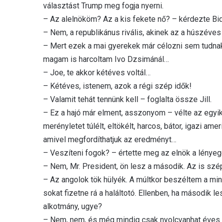
választást Trump meg fogja nyerni.
– Az alelnököm? Az a kis fekete nő? – kérdezte B
– Nem, a republikánus rivális, akinek az a húszéves s
– Mert ezek a mai gyerekek már célozni sem tudnak
magam is harcoltam Ivo Dzsimánál…
– Joe, te akkor kétéves voltál…
– Kétéves, istenem, azok a régi szép idők!
– Valamit tehát tennünk kell – foglalta össze Jill.
– Ez a hajó már elment, asszonyom – vélte az egyik 
merényletet túlélt, eltökélt, harcos, bátor, igazi am
amivel megfordíthatjuk az eredményt…
– Veszíteni fogok? – értette meg az elnök a lényeg
– Nem, Mr. President, ön lesz a második. Az is szép
– Az angolok tök hülyék. A múltkor beszéltem a mini
sokat fizetne rá a haláltotó. Ellenben, ha második l
alkotmány, ugye?
– Nem, nem, és még mindig csak nyolcvanhat éves l