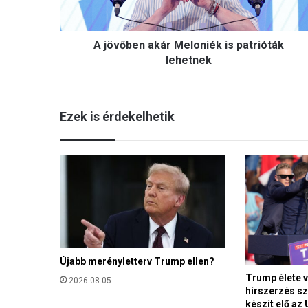
e
n
a
A jövőben akár Meloniék is patrióták
k
á
lehetnek
r
M
e
Ezek is érdekelhetik
l
o
n
i
é
k
i
s
p
a
Újabb merényletterv Trump ellen?
t
r
Trump élete v
2026.08.05.
i
hírszerzés sz
készít elő az
ó