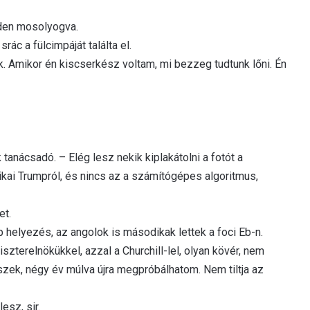
iden mosolyogva.
rác a fülcimpáját találta el.
. Amikor én kiscserkész voltam, mi bezzeg tudtunk lőni. Én
tanácsadó. – Elég lesz nekik kiplakátolni a fotót a
erikai Trumpról, és nincs az a számítógépes algoritmus,
et.
 helyezés, az angolok is másodikak lettek a foci Eb-n.
szterelnökükkel, azzal a Churchill-lel, olyan kövér, nem
eszek, négy év múlva újra megpróbálhatom. Nem tiltja az
esz, sir.