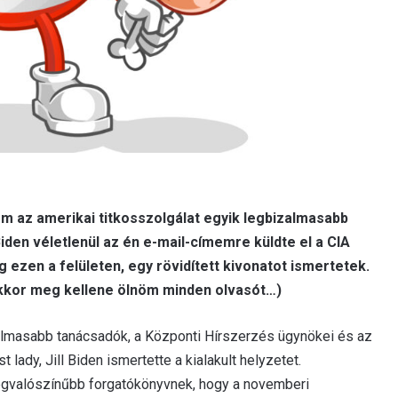
 az amerikai titkosszolgálat egyik legbizalmasabb
den véletlenül az én e-mail-címemre küldte el a CIA
ag ezen a felületen, egy rövidített kivonatot ismertetek.
kkor meg kellene ölnöm minden olvasót…)
zalmasabb tanácsadók, a Központi Hírszerzés ügynökei és az
 lady, Jill Biden ismertette a kialakult helyzetet.
legvalószínűbb forgatókönyvnek, hogy a novemberi