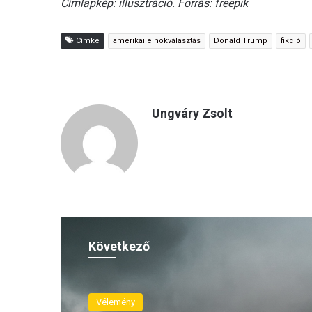
Címlapkép: illusztráció. Forrás: freepik
Címke
amerikai elnökválasztás
Donald Trump
fikció
Ungváry Zsolt
Következő
Vélemény