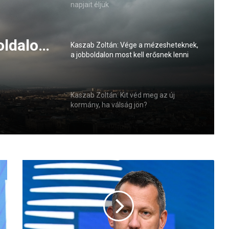
napjait éljük
oldalon
Kaszab Zoltán: Vége a mézesheteknek,
a jobboldalon most kell erősnek lenni
Kaszab Zoltán: Kit véd meg az új
kormány, ha válság jön?
F
ü
l
ö
p
A