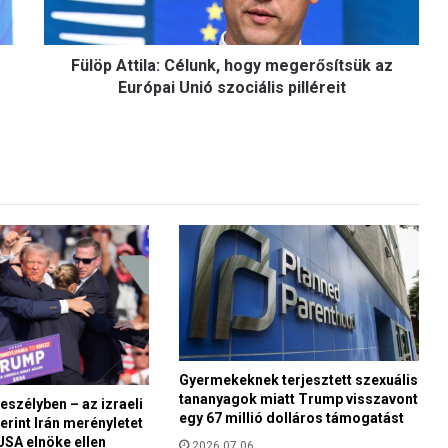
t
t
i
Fülöp Attila: Célunk, hogy megerősítsük az
l
a
Európai Unió szociális pilléreit
:
C
é
l
u
n
k
,
h
o
g
y
m
Gyermekeknek terjesztett szexuális
e
tananyagok miatt Trump visszavont
g
eszélyben – az izraeli
egy 67 millió dolláros támogatást
e
erint Irán merényletet
 USA elnöke ellen
r
2026.07.06.