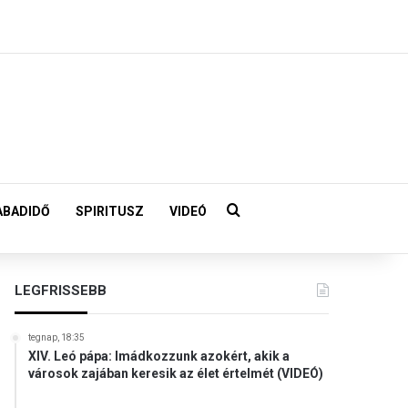
Keresés:
ABADIDŐ
SPIRITUSZ
VIDEÓ
LEGFRISSEBB
tegnap, 18:35
XIV. Leó pápa: Imádkozzunk azokért, akik a
városok zajában keresik az élet értelmét (VIDEÓ)