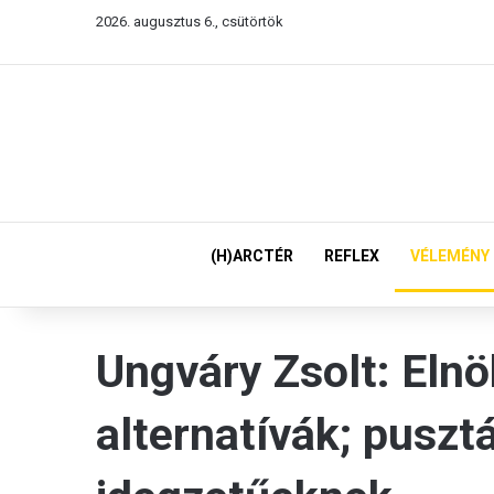
2026. augusztus 6., csütörtök
(H)ARCTÉR
REFLEX
VÉLEMÉNY
Ungváry Zsolt: Elnö
alternatívák; pusztá