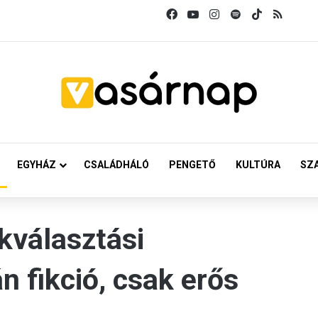
Facebook
YouTube
Instagram
Spotify
TikTok
RSS
EGYHÁZ
CSALÁDHÁLÓ
PENGETŐ
KULTÚRA
SZ
kválasztási
n fikció, csak erős