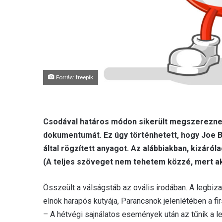
Forrás: freepik
Csodával határos módon sikerült megszereznem
dokumentumát. Ez úgy történhetett, hogy Joe Bi
által rögzített anyagot. Az alábbiakban, kizáról
(A teljes szöveget nem tehetem közzé, mert a
Összeült a válságstáb az ovális irodában. A legbi
elnök harapós kutyája, Parancsnok jelenlétében a first
– A hétvégi sajnálatos események után az tűnik a 