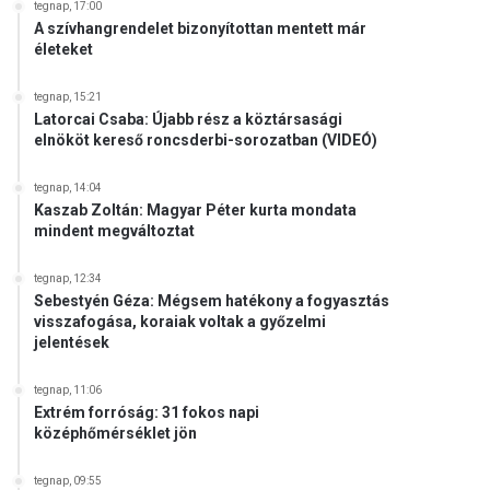
tegnap, 17:00
A szívhangrendelet bizonyítottan mentett már
életeket
tegnap, 15:21
Latorcai Csaba: Újabb rész a köztársasági
elnököt kereső roncsderbi-sorozatban (VIDEÓ)
tegnap, 14:04
Kaszab Zoltán: Magyar Péter kurta mondata
mindent megváltoztat
tegnap, 12:34
Sebestyén Géza: Mégsem hatékony a fogyasztás
visszafogása, koraiak voltak a győzelmi
jelentések
tegnap, 11:06
Extrém forróság: 31 fokos napi
középhőmérséklet jön
tegnap, 09:55