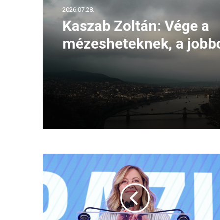
2026.07.28.
Kaszab Zoltán: Vége a
mézesheteknek, a jobb
most kell erősnek lenni
A
j
ö
v
ő
b