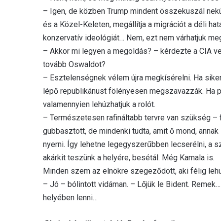
– Igen, de közben Trump mindent összekuszál nekünk
és a Közel-Keleten, megállítja a migrációt a déli ha
konzervatív ideológiát… Nem, ezt nem várhatjuk me
– Akkor mi legyen a megoldás? – kérdezte a CIA vez
tovább Oswaldot?
– Esztelenségnek vélem újra megkísérelni. Ha sikerü
lépő republikánust fölényesen megszavazzák. Ha pe
valamennyien lehúzhatjuk a rolót.
– Természetesen rafináltabb tervre van szükség – fo
gubbasztott, de mindenki tudta, amit ő mond, annak 
nyerni. Így lehetne legegyszerűbben lecserélni, a s
akárkit teszünk a helyére, besétál. Még Kamala is.
Minden szem az elnökre szegeződött, aki félig lehunyt
– Jó – bólintott vidáman. – Lőjük le Bident. Remek
helyében lenni…