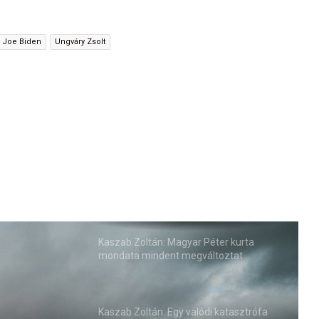
Joe Biden
Ungváry Zsolt
Kaszab Zoltán: Magyar Péter kurta
mondata mindent megváltoztat
Kaszab Zoltán: Egy valódi katasztrófa