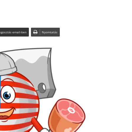
gosztás email-ben
Nyomtatás