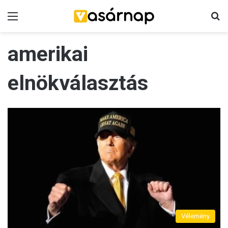
Menü
K
amerikai
elnökválasztás
Vélemény