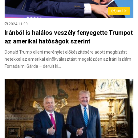
(H)arctér
2024.11.09.
Iránból is halálos veszély fenyegette Trumpot
az amerikai hatóságok szerint
Donald Trump elleni merénylet előkészítésére adott megbízást
hetekkel az amerikai elnökválasztást megelőzően az Iráni Iszlám
Forradalmi Gárda – derült ki…