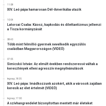
11:08
XIV. Leó pápa hamarosan Dél-Amerikába utazik
10:04
Latorcai Csaba: Káosz, kapkodás és dilettantizmus jellemzi
a Tisza kormányzását
08:43
Több mint félmillió gyermek nevelkedik egyszülős
családban Magyarországon (VIDEÓ)
07:05
Simicskó István: Az elmúlt években rendszeressé váltak a
keresztények elleni agresszív megnyilvánulások
tegnap, 18:35
XIV. Leó pápa: Imádkozzunk azokért, akik a városok zajában
keresik az élet értelmét (VIDEÓ)
tegnap, 17:00
A szívhangrendelet bizonyítottan mentett már életeket