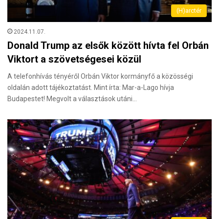
(H)arctér
2024.11.07.
Donald Trump az elsők között hívta fel Orbán
Viktort a szövetségesei közül
A telefonhívás tényéről Orbán Viktor kormányfő a közösségi
oldalán adott tájékoztatást. Mint írta: Mar-a-Lago hívja
Budapestet! Megvolt a választások utáni…