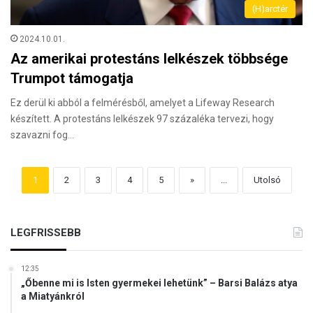
(H)arctér
2024.10.01.
Az amerikai protestáns lelkészek többsége
Trumpot támogatja
Ez derül ki abból a felmérésből, amelyet a Lifeway Research
készített. A protestáns lelkészek 97 százaléka tervezi, hogy
szavazni fog…
1
2
3
4
5
»
...
Utolsó
LEGFRISSEBB
12:35
„Őbenne mi is Isten gyermekei lehetünk” – Barsi Balázs atya
a Miatyánkról