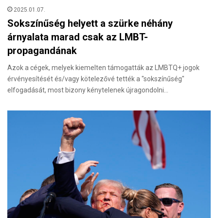
2025.01.07.
Sokszínűség helyett a szürke néhány
árnyalata marad csak az LMBT-
propagandának
Azok a cégek, melyek kiemelten támogatták az LMBTQ+ jogok
érvényesítését és/vagy kötelezővé tették a "sokszínűség"
elfogadását, most bizony kénytelenek újragondolni…