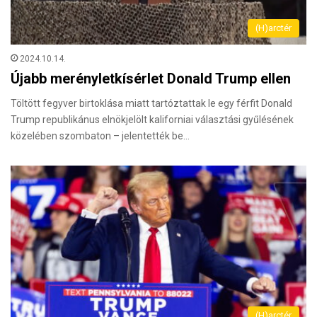
(H)arctér
2024.10.14.
Újabb merényletkísérlet Donald Trump ellen
Töltött fegyver birtoklása miatt tartóztattak le egy férfit Donald
Trump republikánus elnökjelölt kaliforniai választási gyűlésének
közelében szombaton – jelentették be…
(H)arctér