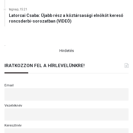
tegnap, 15:21
Latorcai Csaba: Újabb rész a köztársasági elnököt kereső
roncsderbi-sorozatban (VIDEÓ)
.
Hirdetés
IRATKOZZON FEL A HÍRLEVELÜNKRE!
Email
Vezetéknév
Keresztnév