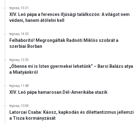
s
tegnap, 15:31
z
XIV. Leó pápa a ferences ifjúsági találkozón: A világot nem
t
védeni, hanem átölelni kell
á
s
tegnap, 14:02
o
Felháborító! Megrongálták Radnóti Miklós szobrát a
k
szerbiai Borban
m
á
tegnap, 12:35
s
„Őbenne mi is Isten gyermekei lehetünk” – Barsi Balázs atya
o
a Miatyánkról
d
i
tegnap, 11:08
k
XIV. Leó pápa hamarosan Dél-Amerikába utazik
f
o
tegnap, 10:04
r
Latorcai Csaba: Káosz, kapkodás és dilettantizmus jellemzi
d
a Tisza kormányzását
u
l
ó