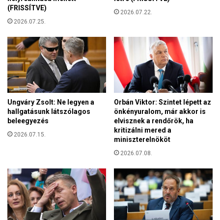
b
(FRISSÍTVE)
a
2026.07.22.
l
2026.07.25.
o
l
d
a
l
i
s
Ungváry Zsolt: Ne legyen a
Orbán Viktor: Szintet lépett az
z
hallgatásunk látszólagos
önkényuralom, már akkor is
ö
beleegyezés
elvisznek a rendőrök, ha
v
kritizálni mered a
2026.07.15.
e
miniszterelnököt
t
2026.07.08.
s
é
g
v
é
g
z