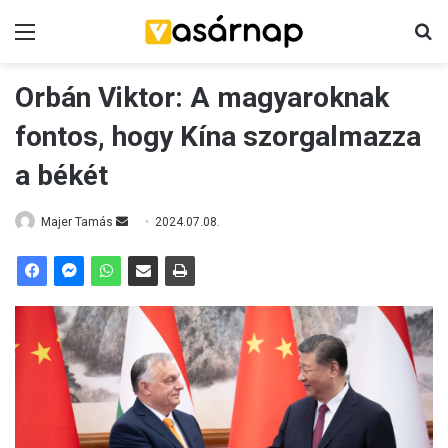
Menü
K
Orbán Viktor: A magyaroknak
fontos, hogy Kína szorgalmazza
a békét
Majer Tamás
S
2024.07.08.
e
n
d
a
n
e
m
a
i