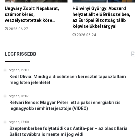
e
Ungváry Zsolt: Népakarat,
Hölvényi György: Abszurd
t
számonkérés,
helyzet állt elő Brüsszelben,
t
veszélyeztetettek köre…
az Európai Bizottság tálib
a
képviselőkkel tárgyal
2026.06.27.
z
2026.06.24.
é
l
e
LEGFRISSEBB
n
a
f
tegnap, 19:09
Kedl Olívia: Mindig a dicsőítésen keresztül tapasztaltam
r
meg Isten jelenlétét
a
n
c
tegnap, 18:07
Rétvári Bence: Magyar Péter lett a paksi energiakrízis
i
legnagyobb rémhírterjesztője (VIDEÓ)
a
v
tegnap, 17:00
á
Szeptemberben folytatódik az Antifa-per – az olasz Ilaria
l
Salist továbbra is mentelmi jog védi
a