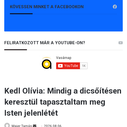
é
KÖVESSEN MINKET A FACEBOOKON
s
L
e
P
e
n
FELIRATKOZOTT MÁR A YOUTUBE-ON?
p
á
r
t
j
á
t
i
s