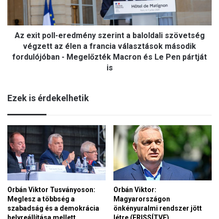
p
d
o
o
l
z
Az exit poll-eredmény szerint a baloldali szövetség
l
ó
-
végzett az élen a francia választások második
ő
e
fordulójóban - Megelőzték Macron és Le Pen pártját
s
r
is
e
e
i
d
n
m
Ezek is érdekelhetik
k
é
n
n
y
y
o
s
m
z
á
e
b
r
a
i
n
n
Orbán Viktor Tusványoson:
Orbán Viktor:
…
Meglesz a többség a
Magyarországon
t
szabadság és a demokrácia
önkényuralmi rendszer jött
a
helyreállítása mellett
létre (FRISSÍTVE)