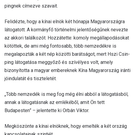
pingnek címezve szavait.
Felidézte, hogy a kínai elnök két hónapja Magyarországra
látogatott. A kormányfő történelmi jelentőségűnek nevezte
az akkori találkozót. Hozzátette: komoly megállapodásokat
kötöttek, de ami még fontosabb, több nemzedékre is
megalapozták a két nép közötti barátságot, mert Hszi Csin-
ping látogatása meggyőző és szívélyes volt, amely
bizonyította a magyar embereknek Kína Magyarország iránti
jóindulatát és tiszteletét.
„Több nemzedék is meg fog még élni abból a látogatásból,
annak a látogatásnak az emlékéből, amit Ön tett
Budapesten” – jelentette ki Orbán Viktor.
Megköszönte a kínai elnöknek, hogy emelték a két ország
kapcsolatainak szintjét.