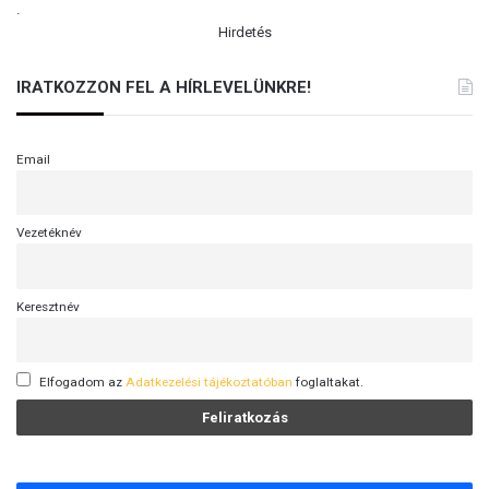
j
.
ó
Hirdetés
b
a
IRATKOZZON FEL A HÍRLEVELÜNKRE!
n
-
M
Email
e
g
e
l
Vezetéknév
ő
z
t
Keresztnév
é
k
M
Elfogadom az
Adatkezelési tájékoztatóban
foglaltakat.
a
c
r
o
n