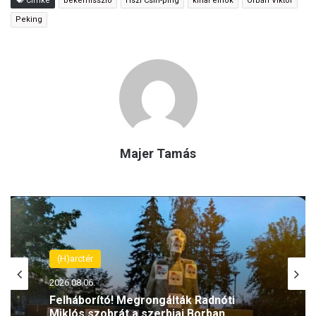
Címke
békemisszió
Hszi Csin-ping
kínai elnök
Orbán Viktor
Peking
Majer Tamás
(H)arctér
(H)arctér
2026.08.06.
2026.08.06.