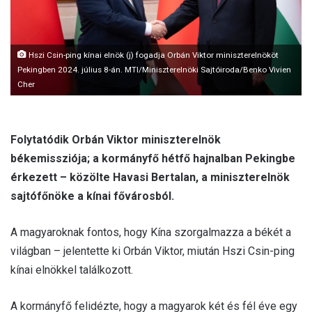
l
Hszi Csin-ping kínai elnök (j) fogadja Orbán Viktor miniszterelnököt
Pekingben 2024. július 8-án. MTI/Miniszterelnöki Sajtóiroda/Benko Vivien
Cher
Folytatódik Orbán Viktor miniszterelnök
békemissziója; a kormányfő hétfő hajnalban Pekingbe
érkezett – közölte Havasi Bertalan, a miniszterelnök
sajtófőnöke a kínai fővárosból.
A magyaroknak fontos, hogy Kína szorgalmazza a békét a
világban – jelentette ki Orbán Viktor, miután Hszi Csin-ping
kínai elnökkel találkozott.
A kormányfő felidézte, hogy a magyarok két és fél éve egy