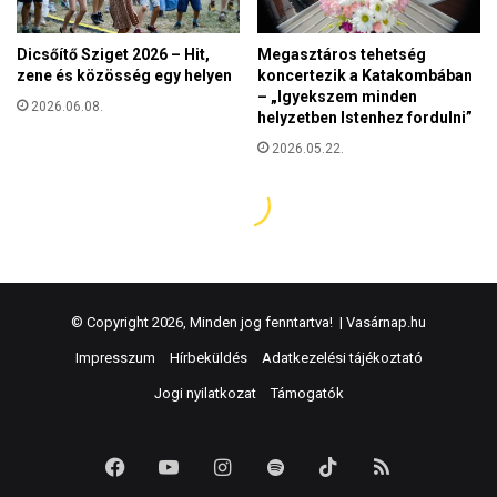
© Copyright 2026, Minden jog fenntartva! |
Vasárnap.hu
Impresszum
Hírbeküldés
Adatkezelési tájékoztató
Jogi nyilatkozat
Támogatók
Facebook
YouTube
Instagram
Spotify
TikTok
RSS