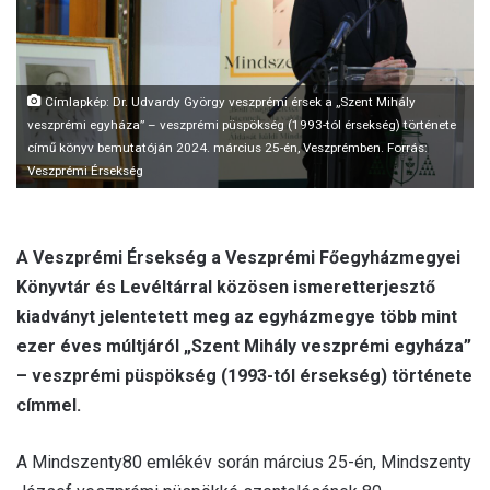
l
Címlapkép: Dr. Udvardy György veszprémi érsek a „Szent Mihály
veszprémi egyháza” – veszprémi püspökség (1993-tól érsekség) története
című könyv bemutatóján 2024. március 25-én, Veszprémben. Forrás:
Veszprémi Érsekség
A Veszprémi Érsekség a Veszprémi Főegyházmegyei
Könyvtár és Levéltárral közösen ismeretterjesztő
kiadványt jelentetett meg az egyházmegye több mint
ezer éves múltjáról „Szent Mihály veszprémi egyháza”
– veszprémi püspökség (1993-tól érsekség) története
címmel.
A Mindszenty80 emlékév során március 25-én, Mindszenty