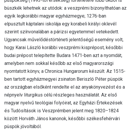
püspökség (1993-tól érsekség) történetére több okból is
büszkék lehetnek az utódok: a veszprémi bizonyíthatóan az
egyik legkorábbi magyar egyházmegye; 1276-ban
elpusztult káptalani iskolája egy korabeli királyi oklevél
szerint színvonalában a párizsi egyetemmel vetekedett.
Ugyancsak művelődéstörténeti jelentőségű esemény volt,
hogy Karai László korábbi veszprémi kisprépost, későbbi
budai prépost telepítette Budara 1471-ben azt a nyomdát,
amelyben nem sokkal később az első magyarországi
nyomtatott könyv, a Chronica Hungarorum készült. Az 1515-
ben tartott egyházmegyei zsinaton Beriszló Péter püspök
az országban elsőként rendelte el az anyakönyvezést és a
népnyelv liturgikus célú részleges használatát. Az első
magyar nyelvű teológiai folyóirat, az Egyházi Értekezések
és Tudósítások is Veszprémben jelent meg 1820–1824
között Horváth János kanonok, későbbi székesfehérvári
püspök jóvoltából.