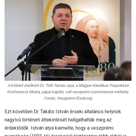
A kötetet elsőként Dr. Tóth Tamás atya, a Magyar Katolikus Püspökkari
Konferencia titkára, pápai káplán, volt veszprémi szeminarista méltatta.
Forrás: Veszprémi Érsekség
Ezt követően Dr. Takáts István érseki általános helynök
nagyívű történeti áttekintését hallgathatták meg az
érdeklődők. István atya kiemelte, hogy a veszprémi