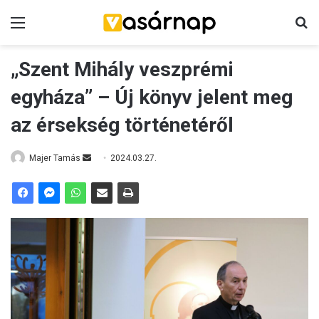
Menü
K
„Szent Mihály veszprémi
egyháza” – Új könyv jelent meg
az érsekség történetéről
Majer Tamás
S
2024.03.27.
e
n
d
a
n
e
m
a
i