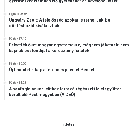
gyermekvédelemben élő gyerekeket és nevelőszülőket
0
é
tegnap, 08:08
v
Ungváry Zsolt: A felelősség azokat is terheli, akik a
e
döntéshozót kiválasztják
s
z
Péntek 17:40
ü
Felvették őket magyar egyetemekre, mégsem jöhetnek: nem
l
kapnak ösztöndíjat a keresztény fiatalok
e
t
Péntek 16:00
e
Új lendületet kap a ferences jelenlét Pécsett
t
t
Péntek 14:28
K
A honfoglaláskori elithez tartozó régészeti leletegyüttes
o
került elő Pest megyében (VIDEÓ)
v
á
c
s
.
K
Hirdetés
.