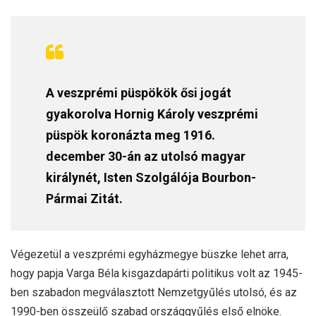
A veszprémi püspökök ősi jogát
gyakorolva Hornig Károly veszprémi
püspök koronázta meg 1916.
december 30-án az utolsó magyar
királynét, Isten Szolgálója Bourbon-
Pármai Zitát.
Végezetül a veszprémi egyházmegye büszke lehet arra,
hogy papja Varga Béla kisgazdapárti politikus volt az 1945-
ben szabadon megválasztott Nemzetgyűlés utolsó, és az
1990-ben összeülő szabad országgyűlés első elnöke.