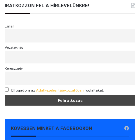
Z
IRATKOZZON FEL A HÍRLEVELÜNKRE!
o
l
t
Email
á
n
Vezetéknév
Keresztnév
Elfogadom az
Adatkezelési tájékoztatóban
foglaltakat.
KÖVESSEN MINKET A FACEBOOKON