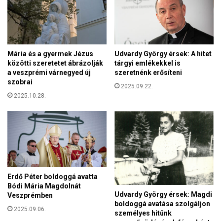
s
s
k
a
e
m
r
ű
e
v
Mária és a gyermek Jézus
Udvardy György érsek: A hitet
s
é
közötti szeretetet ábrázolják
tárgyi emlékekkel is
z
s
a veszprémi várnegyed új
szeretnénk erősíteni
t
z
szobrai
é
2025.09.22.
e
2025.10.28.
n
t
y
e
d
l
e
l
m
e
o
n
k
t
r
é
Erdő Péter boldoggá avatta
a
t
Bódi Mária Magdolnát
t
Udvardy György érsek: Magdi
Veszprémben
e
a
boldoggá avatása szolgáljon
k
2025.09.06.
p
személyes hitünk
á