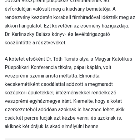
József veszprémi püspökké szentelésének 80.
évfordulóján valósult meg a kiadvány bemutatója. A
rendezvény kezdetén korabeli filmhíradóval idézték meg az
akkori hangulatot. Ezt követően az esemény házigazdája,
Dr. Karlinszky Balázs könyv- és levéltárigazgató
köszöntötte a résztvevőket.
A kötetet elsőként Dr. Tóth Tamás atya, a Magyar Katolikus
Püspökkari Konferencia titkára, pápai káplán, volt
veszprémi szeminarista méltatta. Elmondta:
kecskemétiként csodálattal adózott a megmaradt
középkori épületekkel, intézményekkel rendelkező
veszprémi egyházmegye iránt. Kiemelte, hogy a kötet
szerkezetéből adódóan azoknak is hasznos lehet, akik
csak két percre tudják azt kézbe venni, és azoknak is,
akiknek két órájuk is akad elmélyülni benne.