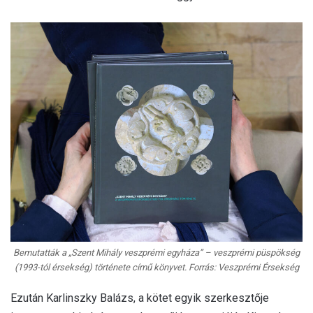
Bemutatták a „Szent Mihály veszprémi egyháza” – veszprémi püspökség
(1993-tól érsekség) története című könyvet. Forrás: Veszprémi Érsekség
Ezután Karlinszky Balázs, a kötet egyik szerkesztője