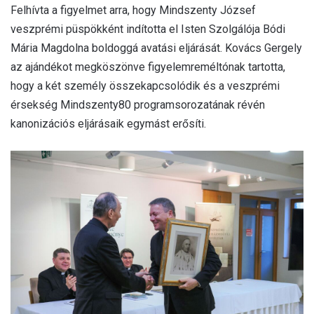
Felhívta a figyelmet arra, hogy Mindszenty József
veszprémi püspökként indította el Isten Szolgálója Bódi
Mária Magdolna boldoggá avatási eljárását. Kovács Gergely
az ajándékot megköszönve figyelemreméltónak tartotta,
hogy a két személy összekapcsolódik és a veszprémi
érsekség Mindszenty80 programsorozatának révén
kanonizációs eljárásaik egymást erősíti.