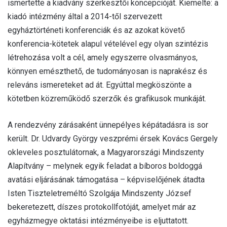
ismertette a kiadvány szerkesztői koncepcióját. Kiemelte: a
kiadó intézmény által a 2014-től szervezett
egyháztörténeti konferenciák és az azokat követő
konferencia-kötetek alapul vételével egy olyan szintézis
létrehozása volt a cél, amely egyszerre olvasmányos,
könnyen emészthető, de tudományosan is naprakész és
releváns ismereteket ad át. Egyúttal megköszönte a
kötetben közreműködő szerzők és grafikusok munkáját.
A rendezvény zárásaként ünnepélyes képátadásra is sor
került. Dr. Udvardy György veszprémi érsek Kovács Gergely
okleveles posztulátornak, a Magyarországi Mindszenty
Alapítvány – melynek egyik feladat a bíboros boldoggá
avatási eljárásának támogatása – képviselőjének átadta
Isten Tiszteletreméltó Szolgája Mindszenty József
bekeretezett, díszes protokollfotóját, amelyet már az
egyházmegye oktatási intézményeibe is eljuttatott.