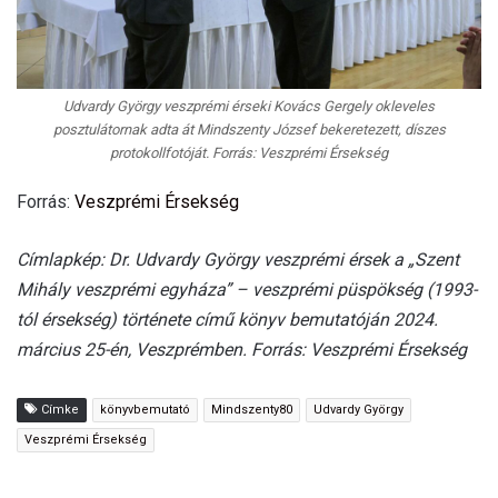
Udvardy György veszprémi érseki Kovács Gergely okleveles
posztulátornak adta át Mindszenty József bekeretezett, díszes
protokollfotóját. Forrás: Veszprémi Érsekség
Forrás:
Veszprémi Érsekség
Címlapkép: Dr. Udvardy György veszprémi érsek a „Szent
Mihály veszprémi egyháza” – veszprémi püspökség (1993-
tól érsekség) története című könyv bemutatóján 2024.
március 25-én, Veszprémben. Forrás: Veszprémi Érsekség
Címke
könyvbemutató
Mindszenty80
Udvardy György
Veszprémi Érsekség