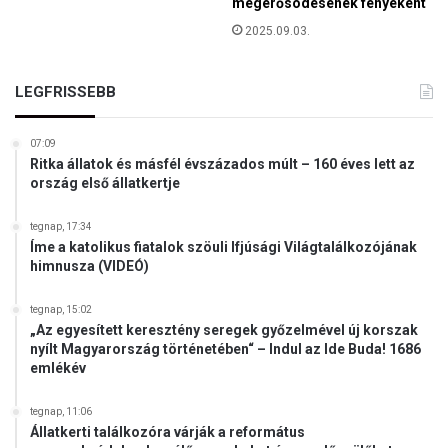
megerősödésének fényeként
r
2025.09.03.
t
M
a
LEGFRISSEBB
g
y
07:09
a
Ritka állatok és másfél évszázados múlt – 160 éves lett az
r
ország első állatkertje
o
r
tegnap, 17:34
s
Íme a katolikus fiatalok szöuli Ifjúsági Világtalálkozójának
z
himnusza (VIDEÓ)
á
g
tegnap, 15:02
o
„Az egyesített keresztény seregek győzelmével új korszak
n
nyílt Magyarország történetében“ – Indul az Ide Buda! 1686
!
emlékév
"
-
tegnap, 11:06
1
Állatkerti találkozóra várják a református
0