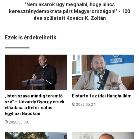
á
"Nem akarok úgy meghalni, hogy nincs
k
z
ú
kereszténydemokrata párt Magyarországon!" - 100
v
g
éve született Kovács K. Zoltán
i
y
l
m
á
Ezek is érdekelhetik
e
g
g
n
h
a
a
p
l
j
n
á
i
n
,
:
h
A
o
„Isten szava mindig teremtő
Elstartolt az idei Hanghullám
h
szó” – Udvardy György érsek
g
2026.05.24.
á
előadása a Református
y
b
Egyházi Napokon
n
o
i
2026.06.30.
r
n
ú
c
é