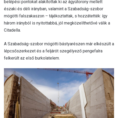
belépési pontokat alakítottak ki az ágyútorony mellett
északi és déli irányban, valamint a Szabadság-szobor
mögötti falszakaszon – tájékoztattak, s hozzátették: így
három irányból is nyitottabbá, jól megközelíthetővé válik a
Citadella.
A Szabadság-szobor mögötti bástyarészen már elkészült a
lépcsőszerkezet és a feljárót szegélyező pengefalra
felkerült az első burkolatelem.