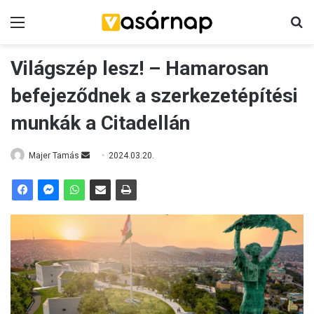
Menü
K
Világszép lesz! – Hamarosan
befejeződnek a szerkezetépítési
munkák a Citadellán
Majer Tamás
S
2024.03.20.
e
n
d
a
n
e
m
a
i