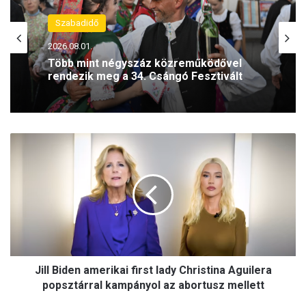
Szabadidő
Kultúra
2026.08.01.
2026.08.01.
Több mint négyszáz közreműködővel
rendezik meg a 34. Csángó Fesztivált
Éppen 80 éve – a pengő romjain
J
született meg a forint
i
l
l
B
i
d
e
n
Jill Biden amerikai first lady Christina Aguilera
a
m
popsztárral kampányol az abortusz mellett
e