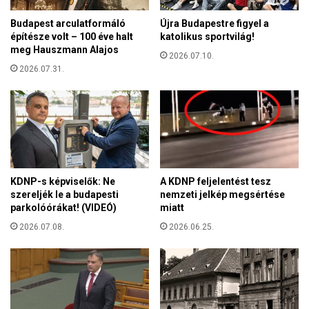
n
g
a
Budapest arculatformáló
Újra Budapestre figyel a
n
A
építésze volt – 100 éve halt
katolikus sportvilág!
é
g
meg Hauszmann Alajos
z
2026.07.10.
u
e
2026.07.31.
i
t
l
t
e
e
r
b
a
b
p
f
o
i
p
KDNP-s képviselők: Ne
A KDNP feljelentést tesz
l
s
szereljék le a budapesti
nemzeti jelkép megsértése
m
z
parkolóórákat! (VIDEÓ)
miatt
l
t
e
2026.07.08.
2026.06.25.
á
t
r
t
r
a
a
M
l
o
k