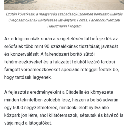
Ezután következik a magyarság szabadságküzdelmeit bemutató kiállítás
üvegcsarnokának kivitelezése látványterv. Forrás: Facebook/Nemzeti
Hauszmann Program
Az eddigi munkák során a szigetelésén túl befejezték az
erődfalak több mint 90 százalékának tisztítását, javítását
és konzerválását. A falrendszert borító süttői
fehérmészköveket és a falazatot felülről lezáró tardosi
faragott vörösmészköveket speciális réteggel fedték be,
hogy tartósak legyenek.
A fejlesztés eredményeként a Citadella és környezete
minden tekintetben zöldebb lesz, hiszen a belső udvarán
egy 6000 négyzetméteres, mindenki előtt nyitva álló
közpark jön létre, ahol kilátóteraszok, sétautak és kávézó is
várja majd a látogatókat.