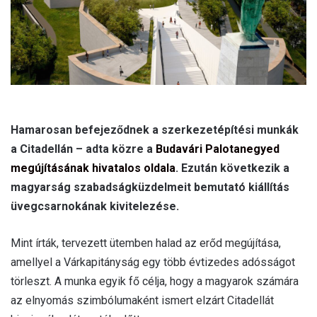
l
Hamarosan befejeződnek a szerkezetépítési munkák
a Citadellán – adta közre a
Budavári Palotanegyed
megújításának hivatalos oldala
. Ezután következik a
magyarság szabadságküzdelmeit bemutató kiállítás
üvegcsarnokának kivitelezése.
Mint írták, tervezett ütemben halad az erőd megújítása,
amellyel a Várkapitányság egy több évtizedes adósságot
törleszt. A munka egyik fő célja, hogy a magyarok számára
az elnyomás szimbólumaként ismert elzárt Citadellát