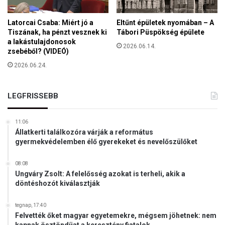
s
a
t
m
Latorcai Csaba: Miért jó a
Eltűnt épületek nyomában – A
v
p
Tiszának, ha pénzt vesznek ki
Tábori Püspökség épülete
a
á
a lakástulajdonosok
g
2026.06.14.
n
zsebéből? (VIDEÓ)
y
y
2026.06.24.
s
o
o
l
h
a
LEGFRISSEBB
a
z
!
a
a
11:06
b
„
Állatkerti találkozóra várják a református
o
f
gyermekvédelemben élő gyerekeket és nevelőszülőket
r
o
t
r
08:08
u
r
Ungváry Zsolt: A felelősség azokat is terheli, akik a
s
a
döntéshozót kiválasztják
z
d
m
a
tegnap, 17:40
e
l
Felvették őket magyar egyetemekre, mégsem jöhetnek: nem
l
m
kapnak ösztöndíjat a keresztény fiatalok