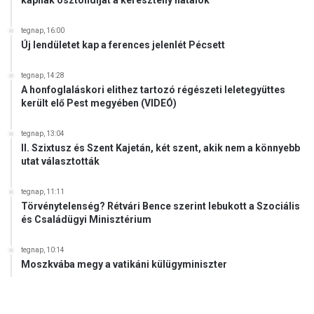
l
i
e
h
tegnap, 16:00
t
é
Új lendületet kap a ferences jelenlét Pécsett
t
t
v
tegnap, 14:28
é
A honfoglaláskori elithez tartozó régészeti leletegyüttes
g
került elő Pest megyében (VIDEÓ)
é
n
tegnap, 13:04
”
II. Szixtusz és Szent Kajetán, két szent, akik nem a könnyebb
utat választották
tegnap, 11:11
Törvénytelenség? Rétvári Bence szerint lebukott a Szociális
és Családügyi Minisztérium
tegnap, 10:14
Moszkvába megy a vatikáni külügyminiszter