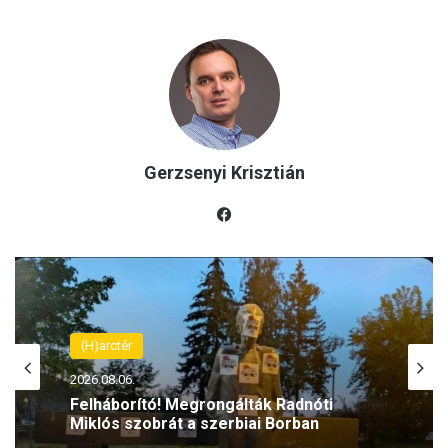
Gerzsenyi Krisztián
Fac
eb
oo
k
(H)arctér
2026.08.06.
Felháborító! Megrongálták Radnóti
Miklós szobrát a szerbiai Borban