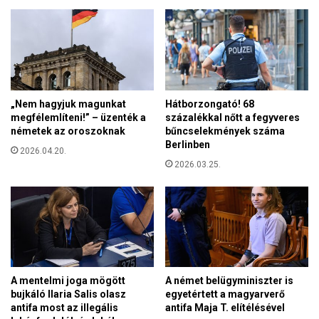
o
j
s
a
r
m
a
e
,
n
a
t
k
e
„Nem hagyjuk magunkat
Hátborzongató! 68
a
t
megfélemlíteni!” – üzenték a
százalékkal nőtt a fegyveres
t
t
németek az oroszoknak
bűncselekmények száma
o
Berlinben
e
2026.04.20.
l
m
2026.03.25.
i
e
k
g
u
a
s
z
ú
é
j
d
s
e
á
s
A mentelmi joga mögött
A német belügyminiszter is
g
a
bujkáló Ilaria Salis olasz
egyetértett a magyarverő
í
antifa most az illegális
antifa Maja T. elítélésével
n
r