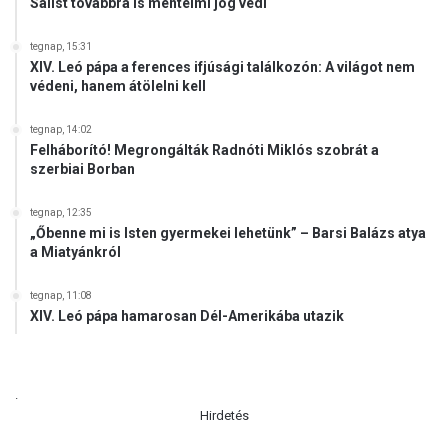
Salist továbbra is mentelmi jog védi
tegnap, 15:31
XIV. Leó pápa a ferences ifjúsági találkozón: A világot nem
védeni, hanem átölelni kell
tegnap, 14:02
Felháborító! Megrongálták Radnóti Miklós szobrát a
szerbiai Borban
tegnap, 12:35
„Őbenne mi is Isten gyermekei lehetünk” – Barsi Balázs atya
a Miatyánkról
tegnap, 11:08
XIV. Leó pápa hamarosan Dél-Amerikába utazik
.
Hirdetés