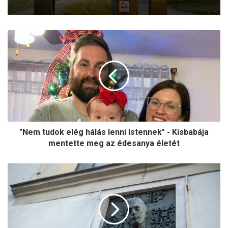
"
N
e
m
t
u
d
o
k
"Nem tudok elég hálás lenni Istennek" - Kisbabája
e
l
mentette meg az édesanya életét
é
g
E
h
m
á
l
l
é
á
k
s
e
l