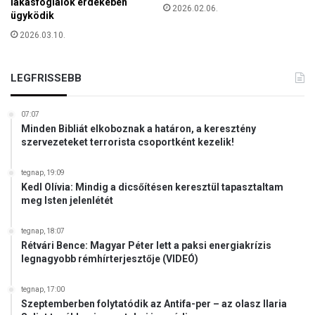
lakásfoglalók érdekében
y
2026.02.06.
á
ügyködik
a
s
é
2026.03.10.
m
l
á
e
r
LEGFRISSEBB
t
t
é
í
t
r
07:07
Minden Bibliát elkoboznak a határon, a keresztény
j
szervezeteket terrorista csoportként kezelik!
á
r
a
tegnap, 19:09
Kedl Olívia: Mindig a dicsőítésen keresztül tapasztaltam
!
meg Isten jelenlétét
tegnap, 18:07
Rétvári Bence: Magyar Péter lett a paksi energiakrízis
legnagyobb rémhírterjesztője (VIDEÓ)
tegnap, 17:00
Szeptemberben folytatódik az Antifa-per – az olasz Ilaria