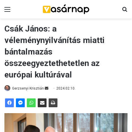
Menü
K
Csák János: a
véleménynyilvánítás miatti
bántalmazás
összeegyeztethetetlen az
európai kultúrával
Gerzsenyi Krisztián
S
2024.02.10.
e
n
d
a
n
e