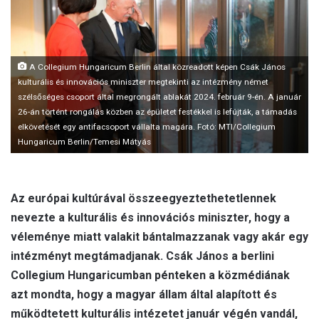
m
a
i
l
A Collegium Hungaricum Berlin által közreadott képen Csák János
kulturális és innovációs miniszter megtekinti az intézmény német
szélsőséges csoport által megrongált ablakát 2024. február 9-én. A január
26-án történt rongálás közben az épületet festékkel is lefújták, a támadás
elkövetését egy antifacsoport vállalta magára. Fotó: MTI/Collegium
Hungaricum Berlin/Temesi Mátyás
Az európai kultúrával összeegyeztethetetlennek
nevezte a kulturális és innovációs miniszter, hogy a
véleménye miatt valakit bántalmazzanak vagy akár egy
intézményt megtámadjanak. Csák János a berlini
Collegium Hungaricumban pénteken a közmédiának
azt mondta, hogy a magyar állam által alapított és
működtetett kulturális intézetet január végén vandál,