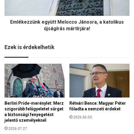
z
e
z
n
ü
n
Emlékezzünk együtt Melocco Jánosra, a katolikus
n
i
k
újságírás mártírjára!
I
e
s
g
t
Ezek is érdekelhetik
y
e
ü
n
t
n
t
e
M
k
e
"
l
-
o
K
c
i
Berlini Pride-merénylet: Merz
Rétvári Bence: Magyar Péter
c
s
szigorúbb felügyeletet sürget
föladta a nemzeti érdeket
o
b
a biztonsági fenyegetést
J
2026.06.03.
a
jelentő személyeknél
á
b
n
2026.07.27.
á