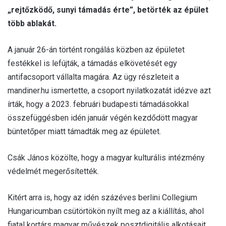
„rejtőzködő, sunyi támadás érte”, betörték az épület
több ablakát.
A január 26-án történt rongálás közben az épületet
festékkel is lefújták, a támadás elkövetését egy
antifacsoport vállalta magára. Az ügy részleteit a
mandiner.hu ismertette, a csoport nyilatkozatát idézve azt
írták, hogy a 2023. februári budapesti támadásokkal
összefüggésben idén január végén kezdődött magyar
büntetőper miatt támadták meg az épületet.
Csák János közölte, hogy a magyar kulturális intézmény
védelmét megerősítették.
Kitért arra is, hogy az idén százéves berlini Collegium
Hungaricumban csütörtökön nyílt meg az a kiállítás, ahol
fiatal kortárs magyar művészek posztdigitális alkotásait