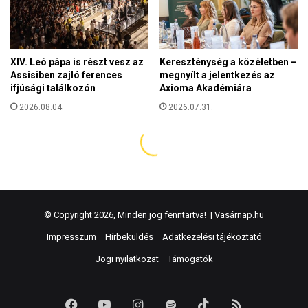
© Copyright 2026, Minden jog fenntartva! |
Vasárnap.hu
Impresszum
Hírbeküldés
Adatkezelési tájékoztató
Jogi nyilatkozat
Támogatók
Facebook
YouTube
Instagram
Spotify
TikTok
RSS