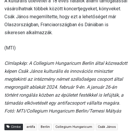
A kulturális útlevéllel a 18 éves fiatalok állami támogatással
vásárolhatnak többek között koncertjegyeket, könyveket.
Csák János megemlítette, hogy ezt a lehetőséget már
Olaszországban, Franciaországban és Dániában is
sikeresen alkalmazzák.
(MTI)
Címlapkép: A Collegium Hungaricum Berlin által közreadott
képen Csák János kulturális és innovációs miniszter
megtekinti az intézmény német szélsőséges csoport által
megrongált ablakát 2024. február 9-én. A január 26-án
történt rongálás közben az épületet festékkel is lefújták, a
támadás elkövetését egy antifacsoport vállalta magára.
Fotó: MTI/Collegium Hungaricum Berlin/Temesi Mátyás
Címke
antifa
Berlin
Collegium Hungaricum
Csák János