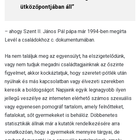
ütközőpontjában áll”
– ahogy Szent II. János Pál pápa már 1994-ben megírta
Levél a családokhoz c. dokumentumában.
Ha nem találjuk meg az egyensúlyt, ha elszigetelődünk,
vagy nem tudjuk megadni családtagjainknak az őszinte
figyelmet, akkor kockáztatjuk, hogy szeretet-pótlék után
nyúlnak és más kapcsolatban vagy élvezeti szerekben
keresik a boldogságot. Napjaink egyik legnagyobb ilyen
jellegű veszélye az interneten elérhető számos szexuális
vagy egyenesen pornográf tartalom, amely felnőtteket,
fiatalokat, sőt gyermekeket is behálóz. Döbbenetes
statisztikák állnak már a kutatók rendelkezésére arra
vonatkozóan, hogy a gyermekek mennyire tárgyai, de