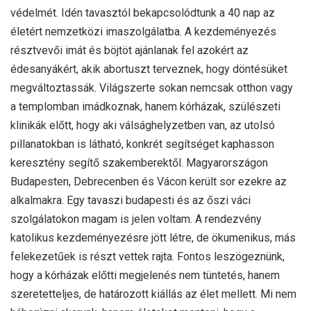
védelmét. Idén tavasztól bekapcsolódtunk a 40 nap az
életért nemzetközi imaszolgálatba. A kezdeményezés
résztvevői imát és böjtöt ajánlanak fel azokért az
édesanyákért, akik abortuszt terveznek, hogy döntésüket
megváltoztassák. Világszerte sokan nemcsak otthon vagy
a templomban imádkoznak, hanem kórházak, szülészeti
klinikák előtt, hogy aki válsághelyzetben van, az utolsó
pillanatokban is látható, konkrét segítséget kaphasson
keresztény segítő szakemberektől. Magyarországon
Budapesten, Debrecenben és Vácon került sor ezekre az
alkalmakra. Egy tavaszi budapesti és az őszi váci
szolgálatokon magam is jelen voltam. A rendezvény
katolikus kezdeményezésre jött létre, de ökumenikus, más
felekezetűek is részt vettek rajta. Fontos leszögeznünk,
hogy a kórházak előtti megjelenés nem tüntetés, hanem
szeretetteljes, de határozott kiállás az élet mellett. Mi nem