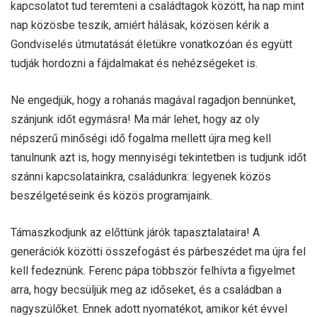
kapcsolatot tud teremteni a családtagok között, ha nap mint
nap közösbe teszik, amiért hálásak, közösen kérik a
Gondviselés útmutatását életükre vonatkozóan és együtt
tudják hordozni a fájdalmakat és nehézségeket is.
Ne engedjük, hogy a rohanás magával ragadjon bennünket,
szánjunk időt egymásra! Ma már lehet, hogy az oly
népszerű minőségi idő fogalma mellett újra meg kell
tanulnunk azt is, hogy mennyiségi tekintetben is tudjunk időt
szánni kapcsolatainkra, családunkra: legyenek közös
beszélgetéseink és közös programjaink.
Támaszkodjunk az előttünk járók tapasztalataira! A
generációk közötti összefogást és párbeszédet ma újra fel
kell fedeznünk. Ferenc pápa többször felhívta a figyelmet
arra, hogy becsüljük meg az időseket, és a családban a
nagyszülőket. Ennek adott nyomatékot, amikor két évvel