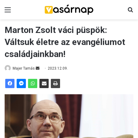
Menü
K
Marton Zsolt váci püspök:
Váltsuk életre az evangéliumot
családjainkban!
Majer Tamás
S
2023.12.09.
e
n
d
a
n
e
m
a
i