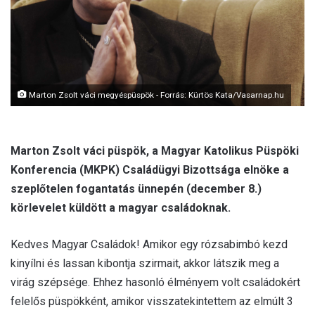
l
Marton Zsolt váci megyéspüspök - Forrás: Kürtös Kata/Vasarnap.hu
Marton Zsolt váci püspök, a Magyar Katolikus Püspöki
Konferencia (MKPK) Családügyi Bizottsága elnöke a
szeplőtelen fogantatás ünnepén (december 8.)
körlevelet küldött a magyar családoknak.
Kedves Magyar Családok! Amikor egy rózsabimbó kezd
kinyílni és lassan kibontja szirmait, akkor látszik meg a
virág szépsége. Ehhez hasonló élményem volt családokért
felelős püspökként, amikor visszatekintettem az elmúlt 3