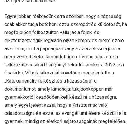
az egész társadalomnak.
Egyre jobban ráébredünk arra azonban, hogy a házasság
csak akkor tudja betölteni ezt a szerepét és küldetését, ha
megfelelően felkészülten vállalják a felek, és
elkötelezettségük legalább olyan komoly és életre szóló
akar lenni, mint a papságban vagy a szerzetességben a
megszentelt életre kimondott igen. Ferenc pápa erre a
felkészülésre akart hangsúlyt fektetni, amikor a 2022. évi
Családok Világtalálkozóját követően megjelentette a
„Katekumenális felkészítés a házasságra” c.
dokumentumot, amely kimondja: tulajdonképpen már
gyermekkortól kezdődően kell készülni a házasságra,
amely egyet jelent azzal, hogy a Krisztusnak való
odaadottságra és ezzel az evangéliumi életre készül fel a
gyermek, mindig az életkori sajátosságainak megfelelően.