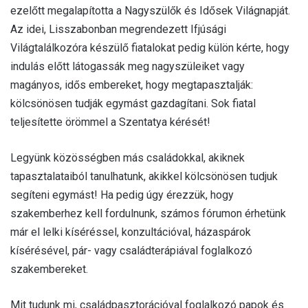
ezelőtt megalapította a Nagyszülők és Idősek Világnapját.
Az idei, Lisszabonban megrendezett Ifjúsági
Világtalálkozóra készülő fiatalokat pedig külön kérte, hogy
indulás előtt látogassák meg nagyszüleiket vagy
magányos, idős embereket, hogy megtapasztalják:
kölcsönösen tudják egymást gazdagítani. Sok fiatal
teljesítette örömmel a Szentatya kérését!
Legyünk közösségben más családokkal, akiknek
tapasztalataiból tanulhatunk, akikkel kölcsönösen tudjuk
segíteni egymást! Ha pedig úgy érezzük, hogy
szakemberhez kell fordulnunk, számos fórumon érhetünk
már el lelki kíséréssel, konzultációval, házaspárok
kísérésével, pár- vagy családterápiával foglalkozó
szakembereket.
Mit tudunk mi, családpasztorációval foglalkozó papok és