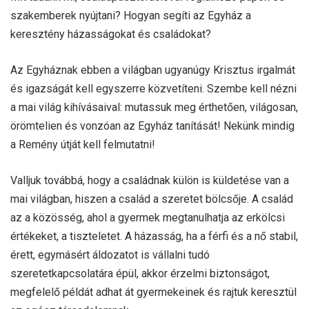
szakemberek nyújtani? Hogyan segíti az Egyház a
keresztény házasságokat és családokat?
Az Egyháznak ebben a világban ugyanúgy Krisztus irgalmát
és igazságát kell egyszerre közvetíteni. Szembe kell nézni
a mai világ kihívásaival: mutassuk meg érthetően, világosan,
örömtelien és vonzóan az Egyház tanítását! Nekünk mindig
a Remény útját kell felmutatni!
Valljuk továbbá, hogy a családnak külön is küldetése van a
mai világban, hiszen a család a szeretet bölcsője. A család
az a közösség, ahol a gyermek megtanulhatja az erkölcsi
értékeket, a tiszteletet. A házasság, ha a férfi és a nő stabil,
érett, egymásért áldozatot is vállalni tudó
szeretetkapcsolatára épül, akkor érzelmi biztonságot,
megfelelő példát adhat át gyermekeinek és rajtuk keresztül