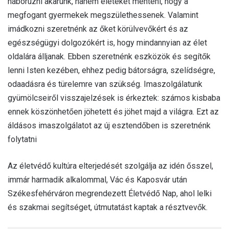
háborúzni akarunk, hanem életeket menteni, hogy a
megfogant gyermekek megszülethessenek. Valamint
imádkozni szeretnénk az őket körülvevőkért és az
egészségügyi dolgozókért is, hogy mindannyian az élet
oldalára álljanak. Ebben szeretnénk eszközök és segítők
lenni Isten kezében, ehhez pedig bátorságra, szelídségre,
odaadásra és türelemre van szükség. Imaszolgálatunk
gyümölcseiről visszajelzések is érkeztek: számos kisbaba
ennek köszönhetően jöhetett és jöhet majd a világra. Ezt az
áldásos imaszolgálatot az új esztendőben is szeretnénk
folytatni
Az életvédő kultúra elterjedését szolgálja az idén ősszel,
immár harmadik alkalommal, Vác és Kaposvár után
Székesfehérváron megrendezett Életvédő Nap, ahol lelki
és szakmai segítséget, útmutatást kaptak a résztvevők.