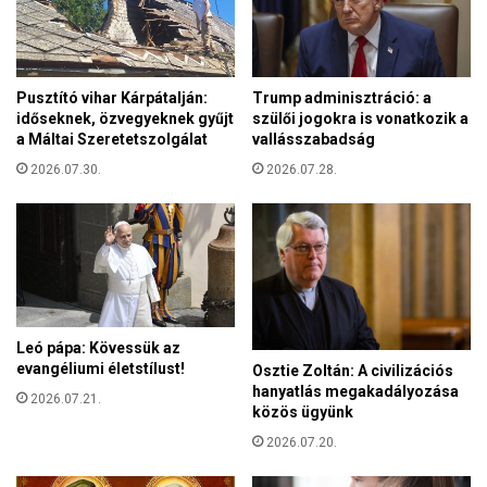
e
a
l
m
U
i
k
t
r
Pusztító vihar Kárpátalján:
Trump adminisztráció: a
T
időseknek, özvegyeknek gyűjt
szülői jogokra is vonatkozik a
a
r
a Máltai Szeretetszolgálat
vallásszabadság
j
i
n
2026.07.30.
2026.07.28.
a
a
n
E
o
U
n
-
o
c
k
s
o
a
z
Leó pápa: Kövessük az
t
o
evangéliumi életstílust!
Osztie Zoltán: A civilizációs
l
t
hanyatlás megakadályozása
a
2026.07.21.
t
közös ügyünk
k
o
2026.07.20.
z
á