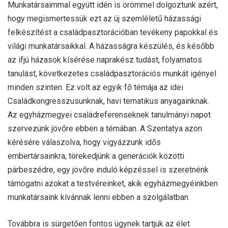
Munkatársaimmal együtt idén is örömmel dolgoztunk azért,
hogy megismertessük ezt az új szemléletű házassági
felkészítést a családpasztorációban tevékeny papokkal és
világi munkatársaikkal. A házasságra készülés, és később
az ifjú házasok kísérése naprakész tudást, folyamatos
tanulást, következetes családpasztorációs munkát igényel
minden szinten. Ez volt az egyik fő témája az idei
Családkongresszusunknak, havi tematikus anyagainknak.
Az egyházmegyei családreferenseknek tanulmányi napot
szervezünk jövőre ebben a témában. A Szentatya azon
kérésére válaszolva, hogy vigyázzunk idős
embertársainkra, törekedjünk a generációk közötti
párbeszédre, egy jövőre induló képzéssel is szeretnénk
támogatni azokat a testvéreinket, akik egyházmegyéinkben
munkatársaink kívánnak lenni ebben a szolgálatban.
Továbbra is sürgetően fontos ügynek tartjuk az élet