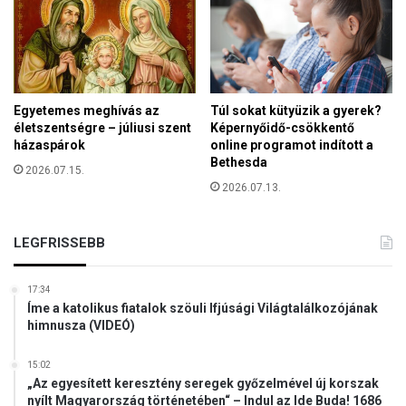
s
á
n
a
k
Egyetemes meghívás az
Túl sokat kütyüzik a gyerek?
e
életszentségre – júliusi szent
Képernyőidő-csökkentő
r
házaspárok
online programot indított a
ő
Bethesda
l
2026.07.15.
2026.07.13.
t
e
t
LEGFRISSEBB
é
s
e
17:34
h
Íme a katolikus fiatalok szöuli Ifjúsági Világtalálkozójának
e
himnusza (VIDEÓ)
l
y
15:02
e
„Az egyesített keresztény seregek győzelmével új korszak
t
nyílt Magyarország történetében“ – Indul az Ide Buda! 1686