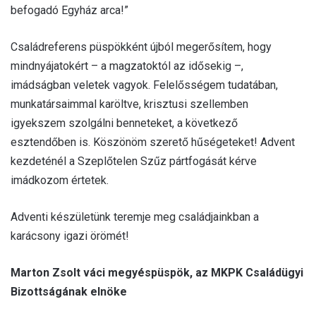
befogadó Egyház arca!”
Családreferens püspökként újból megerősítem, hogy
mindnyájatokért – a magzatoktól az idősekig –,
imádságban veletek vagyok. Felelősségem tudatában,
munkatársaimmal karöltve, krisztusi szellemben
igyekszem szolgálni benneteket, a következő
esztendőben is. Köszönöm szerető hűségeteket! Advent
kezdeténél a Szeplőtelen Szűz pártfogását kérve
imádkozom értetek.
Adventi készületünk teremje meg családjainkban a
karácsony igazi örömét!
Marton Zsolt váci megyéspüspök, az MKPK Családügyi
Bizottságának elnöke