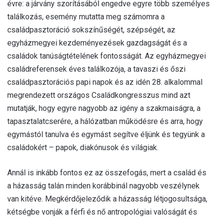
évre: a járvány szorításából engedve egyre több személyes
találkozás, esemény mutatta meg számomra a
családpasztoráció sokszínűségét, szépségét, az
egyházmegyei kezdeményezések gazdagságát és a
családok tanúságtételének fontosságát. Az egyházmegyei
családreferensek éves találkozója, a tavaszi és őszi
családpasztorációs papi napok és az idén 28. alkalommal
megrendezett országos Családkongresszus mind azt
mutatják, hogy egyre nagyobb az igény a szakmaiságra, a
tapasztalatcserére, a hálózatban működésre és arra, hogy
egymástól tanulva és egymást segítve éljünk és tegyünk a
családokért – papok, diakónusok és világiak.
Annál is inkább fontos ez az összefogás, mert a család és
a házasság talán minden korábbinál nagyobb veszélynek
van kitéve. Megkérdőjeleződik a házasság létjogosultsága,
kétségbe vonják a férfi és nő antropológiai valóságát és