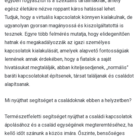
egyben fogyasztói is a szexuális tartalmaknak, amely
egész életükre nézve roppant káros hatással lehet.
Tudjuk, hogy a virtuális kapcsolatok könnyen kialakulnak, de
ugyanolyan gyorsan magányossá és kiszolgáltatottá is
tesznek. Egyre több felmérés mutatja, hogy elidegenítően
hatnak és megakadályozzák az igazi személyes
kapcsolatok kialakulását, amelyek alapvető fontosságúak
lennének annak érdekében, hogy a fiatalok a saját
hivatásukat megtalálják, abban kiteljesedjenek, „normális”
baráti kapcsolatokat építsenek, társat találjanak és családot
alapítsanak.
Mi nyújthat segítséget a családoknak ebben a helyzetben?
Természetfeletti segítséget nyújthat a családi kapcsolatok
ápolásához és a család egységének megteremtéséhez, ha
kellő időt szánunk a közös imára. Őszinte, bensőséges