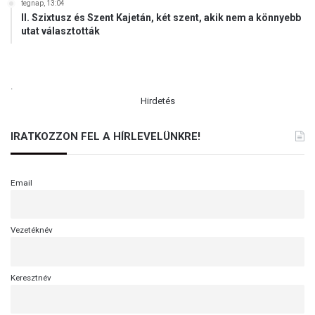
o
tegnap, 13:04
II. Szixtusz és Szent Kajetán, két szent, akik nem a könnyebb
z
utat választották
d
í
t
á
.
s
Hirdetés
á
r
IRATKOZZON FEL A HÍRLEVELÜNKRE!
a
k
o
n
Email
c
e
n
Vezetéknév
t
r
á
Keresztnév
l
j
o