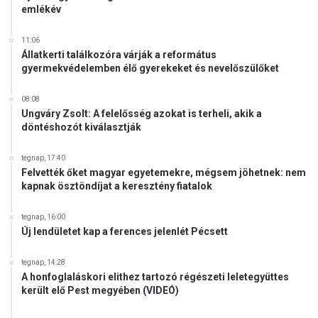
emlékév
t
a
b
11:06
é
Állatkerti találkozóra várják a református
gyermekvédelemben élő gyerekeket és nevelőszülőket
k
e
t
08:08
Ungváry Zsolt: A felelősség azokat is terheli, akik a
á
döntéshozót kiválasztják
r
g
y
tegnap, 17:40
Felvették őket magyar egyetemekre, mégsem jöhetnek: nem
a
kapnak ösztöndíjat a keresztény fiatalok
l
á
s
tegnap, 16:00
Új lendületet kap a ferences jelenlét Pécsett
o
k
e
tegnap, 14:28
A honfoglaláskori elithez tartozó régészeti leletegyüttes
l
került elő Pest megyében (VIDEÓ)
ő
m