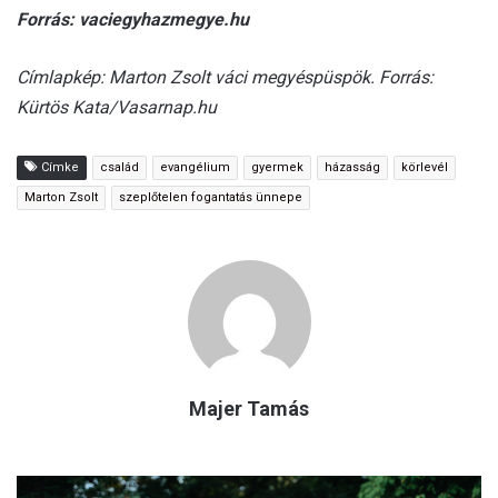
Forrás: vaciegyhazmegye.hu
Címlapkép: Marton Zsolt váci megyéspüspök. Forrás:
Kürtös Kata/Vasarnap.hu
Címke
család
evangélium
gyermek
házasság
körlevél
Marton Zsolt
szeplőtelen fogantatás ünnepe
Majer Tamás