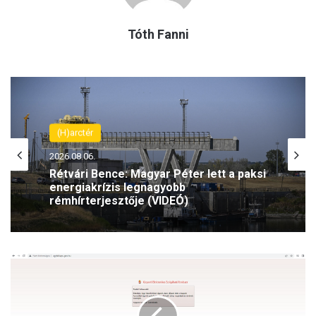
Tóth Fanni
(H)arctér
(H)arctér
2026.08.06.
2026.08.06.
Rétvári Bence: Magyar Péter lett a paksi
energiakrízis legnagyobb
rémhírterjesztője (VIDEÓ)
Szeptemberben folytatódik az Antifa-
per – az olasz Ilaria Salist továbbra is
L
mentelmi jog védi
e
á
l