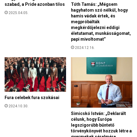
l
Tóth Tamás: „Mégsem
szabad, a Pride azonban tilos
ó
hagyhatom szó nélkül, hogy
2025.04.05.
d
hamis vádak értek, és
i
megpróbálták
m
megkérdőjelezni eddigi
e
életutamat, munkásságomat,
n
papi mivoltomat”
e
2024.12.16.
k
ü
l
t
ö
n
s
e
Fura celebek fura szokásai
g
2024.10.30.
í
Simicskó István: „Deklarált
t
célunk, hogy Európa
legszigorúbb büntető
törvénykönyvét hozzuk létre a
gyermekek sérelmére