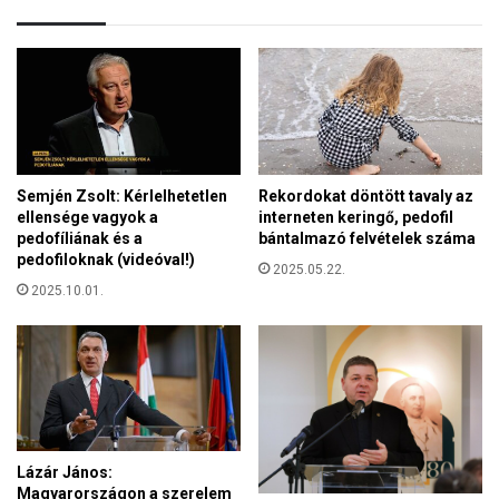
:
l
M
a
a
z
g
o
y
n
a
l
r
i
o
n
Semjén Zsolt: Kérlelhetetlen
Rekordokat döntött tavaly az
r
e
ellensége vagyok a
interneten keringő, pedofil
s
ü
pedofíliának és a
bántalmazó felvételek száma
z
g
pedofiloknak (videóval!)
á
2025.05.22.
y
g
2025.10.01.
i
m
n
i
t
n
é
d
z
e
é
n
s
v
Lázár János:
a
Magyarországon a szerelem