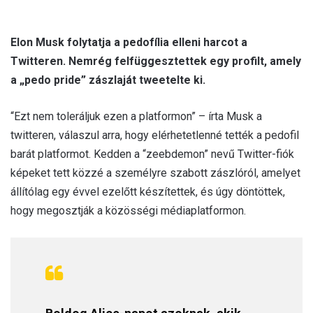
Elon Musk folytatja a pedofília elleni harcot a
Twitteren. Nemrég felfüggesztettek egy profilt, amely
a „pedo pride” zászlaját tweetelte ki.
“Ezt nem toleráljuk ezen a platformon” – írta Musk a
twitteren, válaszul arra, hogy elérhetetlenné tették a pedofil
barát platformot. Kedden a “zeebdemon” nevű Twitter-fiók
képeket tett közzé a személyre szabott zászlóról, amelyet
állítólag egy évvel ezelőtt készítettek, és úgy döntöttek,
hogy megosztják a közösségi médiaplatformon.