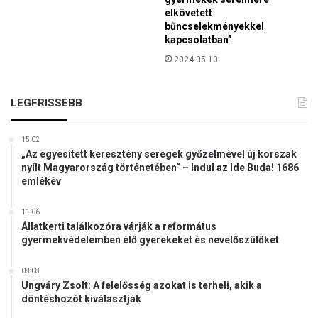
elkövetett
bűncselekményekkel
kapcsolatban”
2024.05.10.
LEGFRISSEBB
15:02
„Az egyesített keresztény seregek győzelmével új korszak
nyílt Magyarország történetében“ – Indul az Ide Buda! 1686
emlékév
11:06
Állatkerti találkozóra várják a református
gyermekvédelemben élő gyerekeket és nevelőszülőket
08:08
Ungváry Zsolt: A felelősség azokat is terheli, akik a
döntéshozót kiválasztják