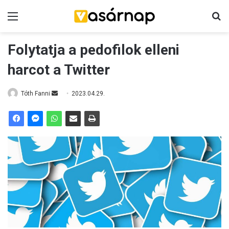
Menü
K
Folytatja a pedofilok elleni
harcot a Twitter
Tóth Fanni
S
2023.04.29.
e
n
d
a
n
e
m
a
i
l