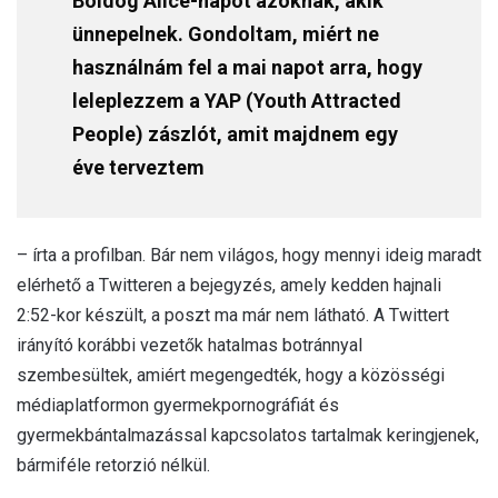
Boldog Alice-napot azoknak, akik
ünnepelnek. Gondoltam, miért ne
használnám fel a mai napot arra, hogy
leleplezzem a YAP (Youth Attracted
People) zászlót, amit majdnem egy
éve terveztem
– írta a profilban. Bár nem világos, hogy mennyi ideig maradt
elérhető a Twitteren a bejegyzés, amely kedden hajnali
2:52-kor készült, a poszt ma már nem látható. A Twittert
irányító korábbi vezetők hatalmas botránnyal
szembesültek, amiért megengedték, hogy a közösségi
médiaplatformon gyermekpornográfiát és
gyermekbántalmazással kapcsolatos tartalmak keringjenek,
bármiféle retorzió nélkül.