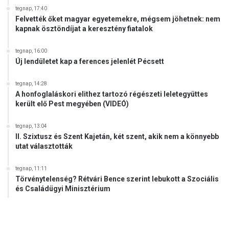
tegnap, 17:40
Felvették őket magyar egyetemekre, mégsem jöhetnek: nem
kapnak ösztöndíjat a keresztény fiatalok
tegnap, 16:00
Új lendületet kap a ferences jelenlét Pécsett
tegnap, 14:28
A honfoglaláskori elithez tartozó régészeti leletegyüttes
került elő Pest megyében (VIDEÓ)
tegnap, 13:04
II. Szixtusz és Szent Kajetán, két szent, akik nem a könnyebb
utat választották
tegnap, 11:11
Törvénytelenség? Rétvári Bence szerint lebukott a Szociális
és Családügyi Minisztérium
.