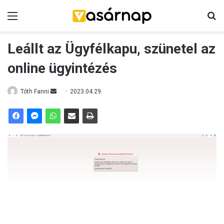
Menü
K
Leállt az Ügyfélkapu, szünetel az
online ügyintézés
Tóth Fanni
S
2023.04.29.
e
n
d
a
n
e
m
a
i
l