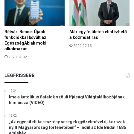
Rétvári Bence: Újabb
Már egy felületen elintézhető
funkciókkal bővült az
a közműátírás
EgészségAblak mobil
2022.02.13.
alkalmazás
2023.07.02.
LEGFRISSEBB
17:34
Íme a katolikus fiatalok szöuli Ifjúsági Világtalálkozójának
himnusza (VIDEÓ)
15:02
„Az egyesített keresztény seregek győzelmével új korszak
nyílt Magyarország történetében“ – Indul az Ide Buda! 1686
emlékév