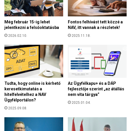
o
k
s
e
l
Még február 15-ig lehet
Fontos felhívást tett közzé a
l
jelentkezni a felsőoktatásba
NAV, itt vannak a részletek!
e
n
2026.02.10.
2025.11.18.
i
h
a
r
c
o
t
Tudta, hogy online is kérhető
Az Ügyfélkapu+ és a DÁP
a
keresetkimutatás a
fejlesztője szerint „az átállás
T
hitelfelvételhez a NAV
nem vita tárgya”
w
Ügyfélportálon?
i
2025.01.04.
t
2025.09.08.
t
e
r