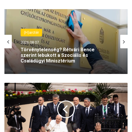
(H)arctér
(H)arctér
2026.08.06.
2026.08.07.
Rétvári Bence: Magyar Péter lett a paksi
energiakrízis legnagyobb
rémhírterjesztője (VIDEÓ)
Törvénytelenség? Rétvári Bence
H
szerint lebukott a Szociális és
Családügyi Minisztérium
o
j
d
á
k
G
e