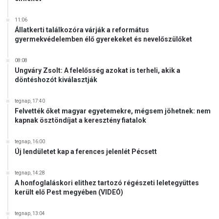
11:06
Állatkerti találkozóra várják a református
gyermekvédelemben élő gyerekeket és nevelőszülőket
08:08
Ungváry Zsolt: A felelősség azokat is terheli, akik a
döntéshozót kiválasztják
tegnap, 17:40
Felvették őket magyar egyetemekre, mégsem jöhetnek: nem
kapnak ösztöndíjat a keresztény fiatalok
tegnap, 16:00
Új lendületet kap a ferences jelenlét Pécsett
tegnap, 14:28
A honfoglaláskori elithez tartozó régészeti leletegyüttes
került elő Pest megyében (VIDEÓ)
tegnap, 13:04