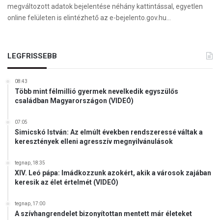
megváltozott adatok bejelentése néhány kattintással, egyetlen
online felületen is elintézhető az e-bejelento.gov.hu…
LEGFRISSEBB
08:43
Több mint félmillió gyermek nevelkedik egyszülős
családban Magyarországon (VIDEÓ)
07:05
Simicskó István: Az elmúlt években rendszeressé váltak a
keresztények elleni agresszív megnyilvánulások
tegnap, 18:35
XIV. Leó pápa: Imádkozzunk azokért, akik a városok zajában
keresik az élet értelmét (VIDEÓ)
tegnap, 17:00
A szívhangrendelet bizonyítottan mentett már életeket