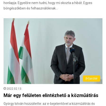
honlapja. Egyelőre nem tudni, hogy mi okozta a hibát. Egyes
böngészőkben és felhasználóknak…
(H)arctér
2022.02.13.
Már egy felületen elintézhető a közműátírás
György István hozzátette: az e-bejelentővel a közműátírás és