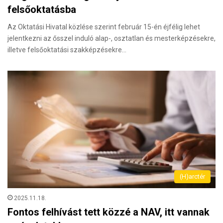
felsőoktatásba
Az Oktatási Hivatal közlése szerint február 15-én éjfélig lehet
jelentkezni az ősszel induló alap-, osztatlan és mesterképzésekre,
illetve felsőoktatási szakképzésekre…
(H)arctér
2025.11.18.
Fontos felhívást tett közzé a NAV, itt vannak