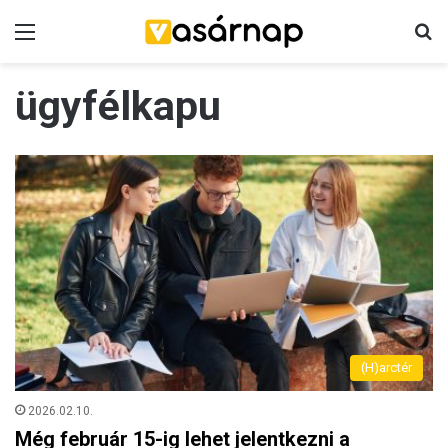
Menü
K
ügyfélkapu
(H)arctér
2026.02.10.
Még február 15-ig lehet jelentkezni a