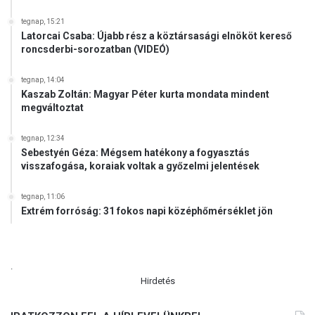
tegnap, 15:21
Latorcai Csaba: Újabb rész a köztársasági elnököt kereső
roncsderbi-sorozatban (VIDEÓ)
tegnap, 14:04
Kaszab Zoltán: Magyar Péter kurta mondata mindent
megváltoztat
tegnap, 12:34
Sebestyén Géza: Mégsem hatékony a fogyasztás
visszafogása, koraiak voltak a győzelmi jelentések
tegnap, 11:06
Extrém forróság: 31 fokos napi középhőmérséklet jön
.
Hirdetés