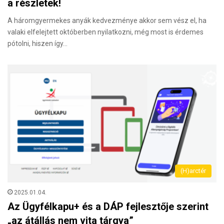
a részletek!
A háromgyermekes anyák kedvezménye akkor sem vész el, ha
valaki elfelejtett októberben nyilatkozni, még most is érdemes
pótolni, hiszen így…
(H)arctér
2025.01.04.
Az Ügyfélkapu+ és a DÁP fejlesztője szerint
„az átállás nem vita tárgya”