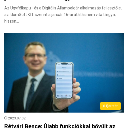
Az Ügyfélkapu+ és a Digitális Állampolgár alkalmazás fejlesztője,
az IdomSoft Kft. szerint a január 16-ai átállás nem vita tárgya,
hiszen…
(H)arctér
2023.07.02.
Rétvári Bence: Újabb funkciókkal bővült az