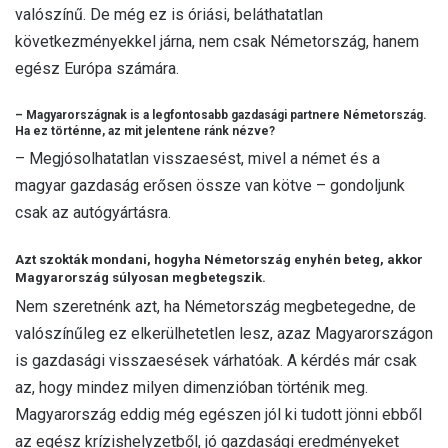
valószínű. De még ez is óriási, beláthatatlan
következményekkel járna, nem csak Németország, hanem
egész Európa számára.
– Magyarországnak is a legfontosabb gazdasági partnere Németország.
Ha ez történne, az mit jelentene ránk nézve?
– Megjósolhatatlan visszaesést, mivel a német és a
magyar gazdaság erősen össze van kötve – gondoljunk
csak az autógyártásra.
Azt szokták mondani, hogyha Németország enyhén beteg, akkor
Magyarország súlyosan megbetegszik.
Nem szeretnénk azt, ha Németország megbetegedne, de
valószínűleg ez elkerülhetetlen lesz, azaz Magyarországon
is gazdasági visszaesések várhatóak. A kérdés már csak
az, hogy mindez milyen dimenzióban történik meg.
Magyarország eddig még egészen jól ki tudott jönni ebből
az egész krízishelyzetből, jó gazdasági eredményeket