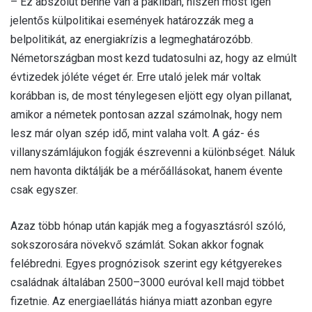
– Ez abszolút benne van a pakliban, hiszen most igen
jelentős külpolitikai események határozzák meg a
belpolitikát, az energiakrízis a legmeghatározóbb.
Németországban most kezd tudatosulni az, hogy az elmúlt
évtizedek jóléte véget ér. Erre utaló jelek már voltak
korábban is, de most ténylegesen eljött egy olyan pillanat,
amikor a németek pontosan azzal számolnak, hogy nem
lesz már olyan szép idő, mint valaha volt. A gáz- és
villanyszámlájukon fogják észrevenni a különbséget. Náluk
nem havonta diktálják be a mérőállásokat, hanem évente
csak egyszer.
Azaz több hónap után kapják meg a fogyasztásról szóló,
sokszorosára növekvő számlát. Sokan akkor fognak
felébredni. Egyes prognózisok szerint egy kétgyerekes
családnak általában 2500–3000 euróval kell majd többet
fizetnie. Az energiaellátás hiánya miatt azonban egyre