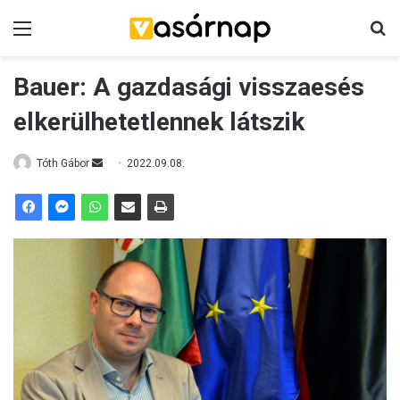
Menü
K
Bauer: A gazdasági visszaesés
elkerülhetetlennek látszik
Tóth Gábor
S
2022.09.08.
e
n
d
a
n
e
m
a
i
l