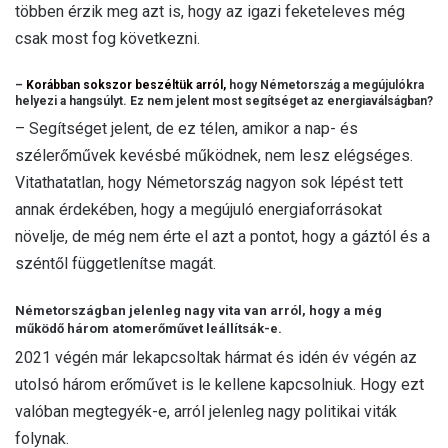
többen érzik meg azt is, hogy az igazi feketeleves még
csak most fog következni.
–
Korábban sokszor beszéltük arról,
hogy Németország a megújulókra
helyezi a hangsúlyt. Ez nem jelent most segítséget az energiaválságban?
– Segítséget jelent, de ez télen, amikor a nap- és
szélerőművek kevésbé működnek, nem lesz elégséges.
Vitathatatlan, hogy Németország nagyon sok lépést tett
annak érdekében, hogy a megújuló energiaforrásokat
növelje, de még nem érte el azt a pontot, hogy a gáztól és a
széntől függetlenítse magát.
Németországban jelenleg nagy vita van arról, hogy a még
működő három atomerőművet leállítsák-e.
2021 végén már lekapcsoltak hármat és idén év végén az
utolsó három erőművet is le kellene kapcsolniuk. Hogy ezt
valóban megtegyék-e, arról jelenleg nagy politikai viták
folynak.