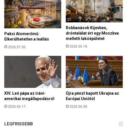
i
g
y
ó
Robbanások Kijevben,
g
dróntalálat ért egy Moszkva
Paksi Atomerőmű:
y
melletti lakóépületet
Elkerülhetetlen a leállás
u
2026.06.18.
l
2026.07.30.
t
a
r
á
k
b
ó
XIV. Leó pápa az iráni-
Újra pénzt kapott Ukrajna az
l
amerikai megállapodásról
Európai Uniótól
a
k
2026.06.17.
2026.06.08.
i
s
LEGFRISSEBB
m