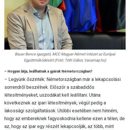
Bauer Bence igazgató, MCC Magyar-Német Intézet az Európai
Együttműködésért (Fotó: Tóth Gábor, Vasarnap.hu)
– Hogyan látja, leállhatnak a gyárak Németországban?
– Legyünk őszinték: Németországban már a lekapcsolási
sorrendről beszélnek. Először a szabadidős
létesítményeket, uszodákat kell leállítani. Utána
következnek az ipari létesítmények, végül pedig a
lakossági szolgáltatások. Utóbbi esetében nem hinném,
hogy az embereknek fagyoskodnia kellene ezen a télen, de
az, hogy az ipar egy részét lekapcsolják, az több, mint