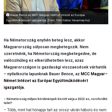
Bauer Bence az MCC Magyar–Német Intézet az Európai
Együttműködésért igazgatója. (Fotó: Tóth Gábor, Vasarnap.hu)
Ha Németország enyhén beteg lesz, akkor
Magyarország súlyosan megbetegszik. Nem
szeretnénk, ha Németország megbetegedne, de
valószínűleg ez elkerülhetetlen lesz, azaz
Magyarországon is gazdasági visszaesések várhatók
– nyilatkozta lapunknak Bauer Bence, az
MCC Magyar–
Német Intézet az Európai Együttműködésért
igazgatója.
– Németország milyen körülmények között várja a 2022-es, sorsfordító
telet?
– Több, mint hat hónapja tart az orosz-ukrán háború és nem