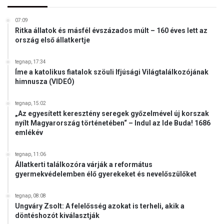
a
m
07:09
a
Ritka állatok és másfél évszázados múlt – 160 éves lett az
ország első állatkertje
tegnap, 17:34
Íme a katolikus fiatalok szöuli Ifjúsági Világtalálkozójának
himnusza (VIDEÓ)
tegnap, 15:02
„Az egyesített keresztény seregek győzelmével új korszak
nyílt Magyarország történetében“ – Indul az Ide Buda! 1686
emlékév
tegnap, 11:06
Állatkerti találkozóra várják a református
gyermekvédelemben élő gyerekeket és nevelőszülőket
tegnap, 08:08
Ungváry Zsolt: A felelősség azokat is terheli, akik a
döntéshozót kiválasztják