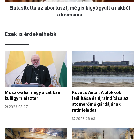
o
ő
Elutasította az abortuszt, mégis kigyógyult a rákból
t
h
t
a kismama
a
a
t
a
á
Ezek is érdekelhetik
z
r
a
v
b
a
o
d
r
á
t
s
u
z
s
o
z
k
Moszkvába megy a vatikáni
Kovács Antal: A blokkok
t
a
külügyminiszter
leállítása és újraindítása az
,
t
atomerőmű gárdájának
m
2026.08.07.
rutinfeladat
é
g
2026.08.03.
i
s
k