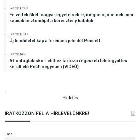
Péntek 17:40
Felvették őket magyar egyetemekre, mégsem jöhetnek: nem
kapnak ösztöndíjat a keresztény fiatalok
Péntek 16:00
Új lendületet kap a ferences jelenlét Pécsett
Péntek 14:28
A honfoglaláskori elithez tartozó régészeti leletegyüttes
került elő Pest megyében (VIDEÓ)
.
Hirdetés
IRATKOZZON FEL A HÍRLEVELÜNKRE!
Email