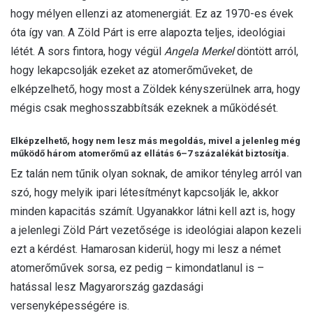
hogy mélyen ellenzi az atomenergiát. Ez az 1970-es évek
óta így van. A Zöld Párt is erre alapozta teljes, ideológiai
létét. A sors fintora, hogy végül
Angela Merkel
döntött arról,
hogy lekapcsolják ezeket az atomerőműveket, de
elképzelhető, hogy most a Zöldek kényszerülnek arra, hogy
mégis csak meghosszabbítsák ezeknek a működését.
Elképzelhető, hogy nem lesz más megoldás, mivel a jelenleg még
működő három atomerőmű az ellátás 6–7 százalékát biztosítja.
Ez talán nem tűnik olyan soknak, de amikor tényleg arról van
szó, hogy melyik ipari létesítményt kapcsolják le, akkor
minden kapacitás számít. Ugyanakkor látni kell azt is, hogy
a jelenlegi Zöld Párt vezetősége is ideológiai alapon kezeli
ezt a kérdést. Hamarosan kiderül, hogy mi lesz a német
atomerőművek sorsa, ez pedig – kimondatlanul is –
hatással lesz Magyarország gazdasági
versenyképességére is.