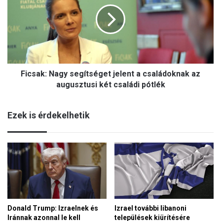
c
T
s
e
a
r
k
é
:
z
N
i
a
a
Ficsak: Nagy segítséget jelent a családoknak az
g
B
y
augusztusi két családi pótlék
e
s
n
e
e
Ezek is érdekelhetik
g
d
í
i
t
k
s
t
é
a
g
8
e
0
t
é
j
v
Donald Trump: Izraelnek és
Izrael további libanoni
e
e
Iránnak azonnal le kell
települések kiürítésére
l