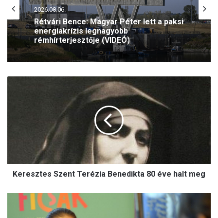
2026.08.06.
Rétvári Bence: Magyar Péter lett a paksi
energiakrízis legnagyobb
rémhírterjesztője (VIDEÓ)
K
e
r
e
s
z
t
e
s
Keresztes Szent Terézia Benedikta 80 éve halt meg
S
z
e
F
n
i
t