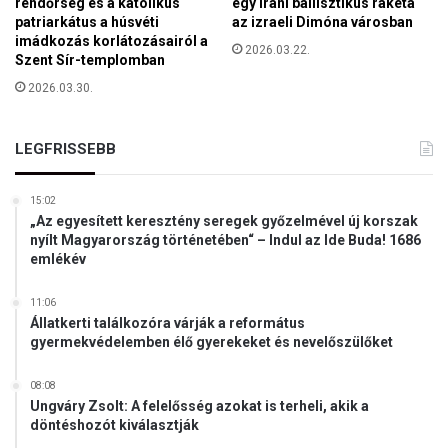
rendőrség és a katolikus
egy iráni ballisztikus rakéta
s
patriarkátus a húsvéti
az izraeli Dimóna városban
z
imádkozás korlátozásairól a
t
2026.03.22.
Szent Sír-templomban
u
2026.03.30.
s
i
k
LEGFRISSEBB
é
t
c
15:02
s
„Az egyesített keresztény seregek győzelmével új korszak
a
nyílt Magyarország történetében“ – Indul az Ide Buda! 1686
emlékév
l
á
d
11:06
Állatkerti találkozóra várják a református
i
gyermekvédelemben élő gyerekeket és nevelőszülőket
p
ó
t
08:08
Ungváry Zsolt: A felelősség azokat is terheli, akik a
l
döntéshozót kiválasztják
é