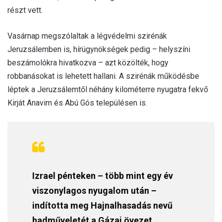
részt vett.
Vasárnap megszólaltak a légvédelmi szirénák
Jeruzsálemben is, hírügynökségek pedig – helyszíni
beszámolókra hivatkozva – azt közölték, hogy
robbanásokat is lehetett hallani. A szirénák működésbe
léptek a Jeruzsálemtől néhány kilométerre nyugatra fekvő
Kirját Anavim és Abú Gós településen is.
Izrael pénteken – több mint egy év
viszonylagos nyugalom után –
indította meg Hajnalhasadás nevű
hadműveletét a Gázai övezet