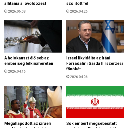
h
állítania a lövöldözést
szólított fel
e
a
n
2026.06.08.
2026.04.26.
l
t
t
a
m
c
e
s
g
a
l
á
A holokauszt élő seb az
Izrael likvidálta az Iráni
d
emberiség lelkiismeretén
Forradalmi Gárda hírszerzési
o
főnökét
k
2026.04.16.
n
2026.04.06.
a
k
a
z
a
u
g
Megállapodott az izraeli
Sok embert megsebesített
u