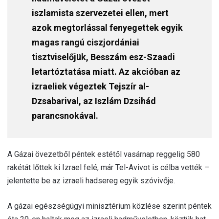
iszlamista szervezetei ellen, mert
azok megtorlással fenyegettek egyik
magas rangú ciszjordániai
tisztviselőjük, Besszám esz-Szaadi
letartóztatása miatt. Az akcióban az
izraeliek végeztek Tejszír al-
Dzsabarival, az Iszlám Dzsihád
parancsnokával.
A Gázai övezetből péntek estétől vasárnap reggelig 580
rakétát lőttek ki Izrael felé, már Tel-Avivot is célba vették –
jelentette be az izraeli hadsereg egyik szóvivője.
A gázai egészségügyi minisztérium közlése szerint péntek