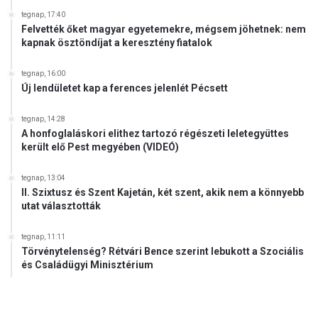
k
tegnap, 17:40
Felvették őket magyar egyetemekre, mégsem jöhetnek: nem
kapnak ösztöndíjat a keresztény fiatalok
tegnap, 16:00
Új lendületet kap a ferences jelenlét Pécsett
tegnap, 14:28
A honfoglaláskori elithez tartozó régészeti leletegyüttes
került elő Pest megyében (VIDEÓ)
tegnap, 13:04
II. Szixtusz és Szent Kajetán, két szent, akik nem a könnyebb
utat választották
tegnap, 11:11
Törvénytelenség? Rétvári Bence szerint lebukott a Szociális
és Családügyi Minisztérium