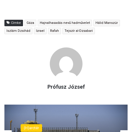
Címke
Gáza
Hajnalhasadás nevű hadművelet
Hálid Manszúr
Iszlám Dzsihád
Izrael
Rafah
Tejszír al-Dzsabari
Prófusz József
(H)arctér