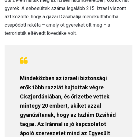
óta 29-en haltak meg az izraeli hadműveletben, köztük hat
gyerek. A sebesültek száma legalább 215. Izrael viszont
azt közölte, hogy a gázai Dzsabalíja menekülttáborba
csapódott rakéta – amely öt gyereket ölt meg – a
terroristák eltévedt lövedéke volt.
Mindeközben az izraeli biztonsági
erők több razziát hajtottak végre
Ciszjordániában, és őrizetbe vettek
mintegy 20 embert, akiket azzal
gyanúsítanak, hogy az Iszlám Dzsihád
tagjai. Az Iránnal is jó kapcsolatot
ápoló szervezetet mind az Egyesült