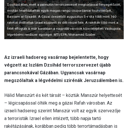
l
Dzsihád ellen, mert a palesztin terrorszervezet megtorlással fenyegetõzött,
miután letartóztatták egyik magas rangú ciszjordániai tisztviselõjét,
Bassam al-Szaadit. A Gázai övezetbõl augusztus 5-e óta több mint 160
rakétát indítottak Izrael központi és déli részei felé. A rakéták több mint a
felét elfogták a már korábban a nagyobb városok köré telepített Vaskupola
légvédelmi rendszer egységei. MTI/EPA/Mohamed Szaber
Az izraeli hadsereg vasárnap bejelentette, hogy
végzett az Iszlám Dzsihád terrorszervezet újabb
parancsnokával Gázában. Ugyancsak vasárnap
megszólaltak a légvédelmi szirénák Jeruzsálemben is.
Hálid Manszúrt és két társát – köztük Manszúr helyettesét
– légicsapással ölték meg a gázai Rafah városban. Az
izraeli hadsereg szerint Manszúr volt az egyik szervezője
a terroristák Izrael ellen intézett, több napja tartó
rakétázásának, korábban pedig több terrortámadásban is