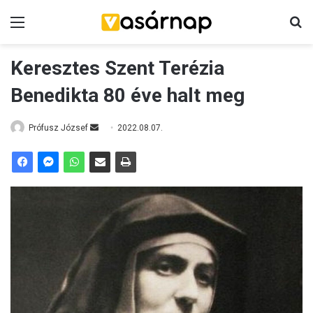
Menü
K
Keresztes Szent Terézia
Benedikta 80 éve halt meg
Prófusz József
S
2022.08.07.
e
n
d
a
n
e
m
a
i
l