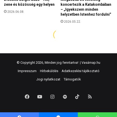
© Copyright 2026, Minden jog fenntartva! |
Vasárnap.hu
Impresszum
Hírbeküldés
Adatkezelési tájékoztató
Jogi nyilatkozat
Támogatók
Facebook
YouTube
Instagram
Spotify
TikTok
RSS