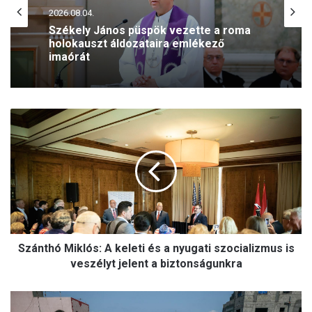
(H)arctér
2026.08.01.
2026.08.04.
Ferenc, Ferenc, ki vagy Te? – Mit jelent
a ferences lelkiség? (VIDEÓ)
S
Székely János püspök vezette a roma
z
holokauszt áldozataira emlékező
imaórát
á
n
t
h
ó
M
i
Szánthó Miklós: A keleti és a nyugati szocializmus is
k
l
veszélyt jelent a biztonságunkra
ó
s
A
: