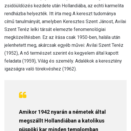
zsidóüldözés kezdete után Hollandiába, az echti karmelita
rendházba helyezték. Itt írta meg A kereszt tudománya
című tanulmányát, amelyben Keresztes Szent Jánost, Avilai
Szent Teréz lelki társát elemezte fenomenológiai
megközelítésben. Ez az írása csak 1950-ben, halála után
jelenhetett meg, akárcsak egyéb művei: Avilai Szent Teréz
(1952), A nő természet szerint és kegyelem által kapott
feladata (1959), Világ és személy. Adalékok a keresztény
igazságra való törekvéshez (1962).
Amikor 1942 nyarán a németek által
megszállt Hollandiában a katolikus
püspöki kar minden templomban