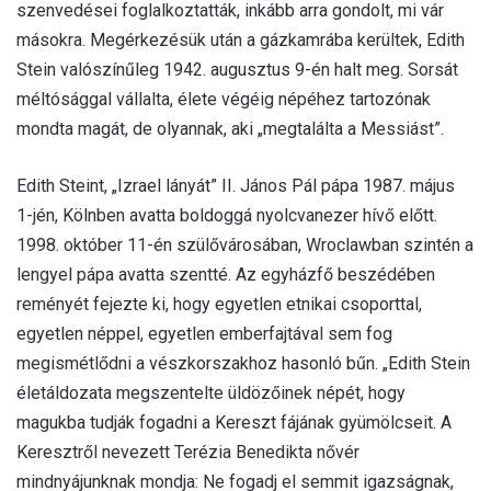
szenvedései foglalkoztatták, inkább arra gondolt, mi vár
másokra. Megérkezésük után a gázkamrába kerültek, Edith
Stein valószínűleg 1942. augusztus 9-én halt meg. Sorsát
méltósággal vállalta, élete végéig népéhez tartozónak
mondta magát, de olyannak, aki „megtalálta a Messiást”.
Edith Steint, „Izrael lányát” II. János Pál pápa 1987. május
1-jén, Kölnben avatta boldoggá nyolcvanezer hívő előtt.
1998. október 11-én szülővárosában, Wroclawban szintén a
lengyel pápa avatta szentté. Az egyházfő beszédében
reményét fejezte ki, hogy egyetlen etnikai csoporttal,
egyetlen néppel, egyetlen emberfajtával sem fog
megismétlődni a vészkorszakhoz hasonló bűn. „Edith Stein
életáldozata megszentelte üldözőinek népét, hogy
magukba tudják fogadni a Kereszt fájának gyümölcseit. A
Keresztről nevezett Terézia Benedikta nővér
mindnyájunknak mondja: Ne fogadj el semmit igazságnak,