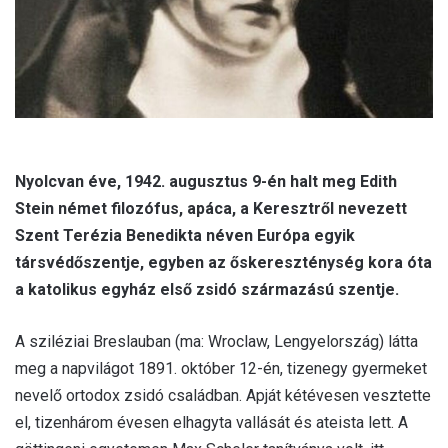
Nyolcvan éve, 1942. augusztus 9-én halt meg Edith
Stein német filozófus, apáca, a Keresztről nevezett
Szent Terézia Benedikta néven Európa egyik
társvédőszentje, egyben az őskereszténység kora óta
a katolikus egyház első zsidó származású szentje.
A sziléziai Breslauban (ma: Wroclaw, Lengyelország) látta
meg a napvilágot 1891. október 12-én, tizenegy gyermeket
nevelő ortodox zsidó családban. Apját kétévesen vesztette
el, tizenhárom évesen elhagyta vallását és ateista lett. A