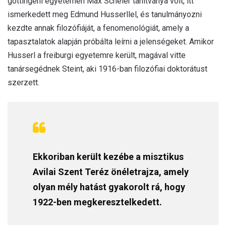
göttingeni egyetemen Max Scheler tanítványa volt, itt
ismerkedett meg Edmund Husserllel, és tanulmányozni
kezdte annak filozófiáját, a fenomenológiát, amely a
tapasztalatok alapján próbálta leírni a jelenségeket. Amikor
Husserl a freiburgi egyetemre került, magával vitte
tanársegédnek Steint, aki 1916-ban filozófiai doktorátust
szerzett.
Ekkoriban került kezébe a misztikus
Avilai Szent Teréz önéletrajza, amely
olyan mély hatást gyakorolt rá, hogy
1922-ben megkeresztelkedett.