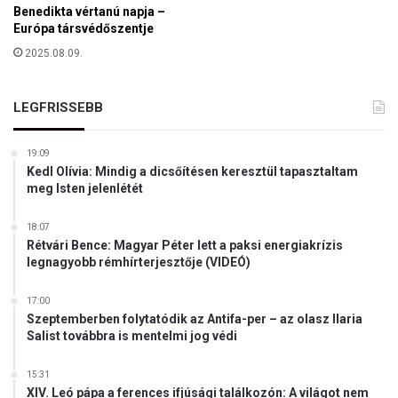
i
Benedikta vértanú napja –
a
a
Európa társvédőszentje
n
l
c
2025.08.09.
i
s
z
n
m
LEGFRISSEBB
o
u
k
s
á
i
19:09
v
Kedl Olívia: Mindig a dicsőítésen keresztül tapasztaltam
s
a
meg Isten jelenlétét
v
l
e
v
s
18:07
é
Rétvári Bence: Magyar Péter lett a paksi energiakrízis
z
g
legnagyobb rémhírterjesztője (VIDEÓ)
é
z
l
e
17:00
y
t
Szeptemberben folytatódik az Antifa-per – az olasz Ilaria
t
t
Salist továbbra is mentelmi jog védi
j
a
e
z
15:31
l
i
XIV. Leó pápa a ferences ifjúsági találkozón: A világot nem
e