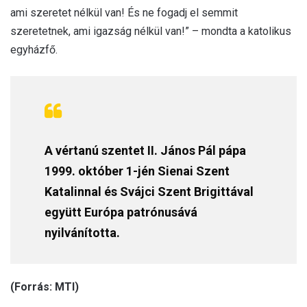
ami szeretet nélkül van! És ne fogadj el semmit
szeretetnek, ami igazság nélkül van!” – mondta a katolikus
egyházfő.
A vértanú szentet II. János Pál pápa
1999. október 1-jén Sienai Szent
Katalinnal és Svájci Szent Brigittával
együtt Európa patrónusává
nyilvánította.
(Forrás: MTI)