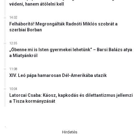
z
védeni, hanem átölelni kell
n
r
t
a
14:02
a
e
Felháborító! Megrongálták Radnóti Miklós szobrát a
b
l
szerbiai Borban
i
i
z
h
12:35
t
a
„Őbenne mi is Isten gyermekei lehetünk” – Barsi Balázs atya
o
d
a Miatyánkról
n
s
s
e
11:08
á
r
XIV. Leó pápa hamarosan Dél-Amerikába utazik
g
e
u
g
10:04
n
Latorcai Csaba: Káosz, kapkodás és dilettantizmus jellemzi
k
a Tisza kormányzását
r
a
.
Hirdetés