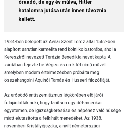
óraadó, de egy év múlva, Hitler
hatalomra jutása után innen távoznia
kellett.
1934-ben belépett az Avilai Szent Teréz által 1562-ben
alapított sarutlan karmelita rend kölni kolostorába, ahol a
Keresztről nevezett Terézia Benedikta nevet kapta. A
zárdában fejezte be Véges és örök lét című művét,
amelyben modern értelmezésben próbálta meg
összehangolni Aquinói Tamás és Husserl filozófiáját.
Az erősödő antiszemitizmus légkörében elöljárói
felajánlották neki, hogy tanítson egy dél-amerikai
egyetemen, de igazságkeresése és népéhez való hűsége
miatt elutasította a felkínált menedéket. Az 1938.
novemberi Kristályéjszaka, a nyílt németországi