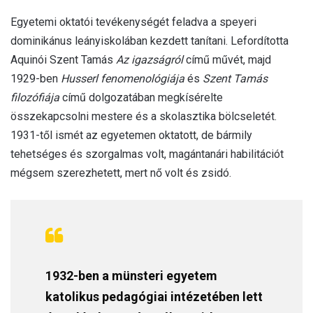
Egyetemi oktatói tevékenységét feladva a speyeri
dominikánus leányiskolában kezdett tanítani. Lefordította
Aquinói Szent Tamás
Az igazságról
című művét, majd
1929-ben
Husserl fenomenológiája
és
Szent Tamás
filozófiája
című dolgozatában megkísérelte
összekapcsolni mestere és a skolasztika bölcseletét.
1931-től ismét az egyetemen oktatott, de bármily
tehetséges és szorgalmas volt, magántanári habilitációt
mégsem szerezhetett, mert nő volt és zsidó.
1932-ben a münsteri egyetem
katolikus pedagógiai intézetében lett