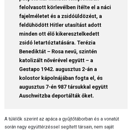
felolvasott körlevélben ítélte el a náci
fajelméletet és a zsidóüldözést, a
feldühödött Hitler utasítást adott
minden ott élő kikeresztelkedett
zsidó letartóztatására. Terézia
Benediktát – Rosa nevű, szintén
katolizált nővérével együtt – a
Gestapo 1942. augusztus 2-án a
kolostor kápolnájában fogta el, és
augusztus 7-én 987 társukkal együtt
Auschwitzba deportálták őket.
A túlélők szerint az apáca a gyűjtőtáborban és a vonatút
során nagy együttérzéssel segített társain, nem saját