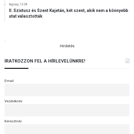
tegnap, 13:04
II. Szixtusz és Szent Kajetán, két szent, akik nem a könnyebb
utat választották
.
Hirdetés
IRATKOZZON FEL A HÍRLEVELÜNKRE!
Email
Vezetéknév
Keresztnév