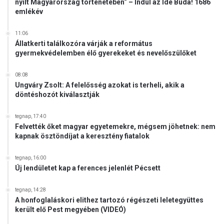
nyílt Magyarország történetében“ – Indul az Ide Buda! 1686
emlékév
11:06
Állatkerti találkozóra várják a református
gyermekvédelemben élő gyerekeket és nevelőszülőket
08:08
Ungváry Zsolt: A felelősség azokat is terheli, akik a
döntéshozót kiválasztják
tegnap, 17:40
Felvették őket magyar egyetemekre, mégsem jöhetnek: nem
kapnak ösztöndíjat a keresztény fiatalok
tegnap, 16:00
Új lendületet kap a ferences jelenlét Pécsett
tegnap, 14:28
A honfoglaláskori elithez tartozó régészeti leletegyüttes
került elő Pest megyében (VIDEÓ)