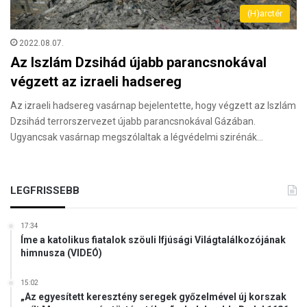
(H)arctér
2022.08.07.
Az Iszlám Dzsihád újabb parancsnokával
végzett az izraeli hadsereg
Az izraeli hadsereg vasárnap bejelentette, hogy végzett az Iszlám
Dzsihád terrorszervezet újabb parancsnokával Gázában.
Ugyancsak vasárnap megszólaltak a légvédelmi szirénák…
LEGFRISSEBB
17:34
Íme a katolikus fiatalok szöuli Ifjúsági Világtalálkozójának
himnusza (VIDEÓ)
15:02
„Az egyesített keresztény seregek győzelmével új korszak