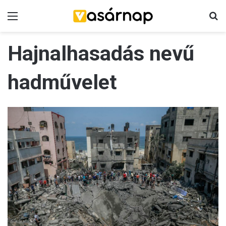
Menü
K
Hajnalhasadás nevű
hadművelet