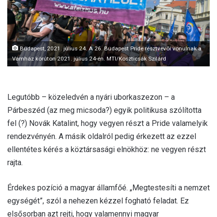
l
Budapest, 2021. július 24. A 26. Budapest Pride résztvevõi vonulnak a
Vámház körúton 2021. július 24-én. MTI/Koszticsák Szilárd
Legutóbb – közeledvén a nyári uborkaszezon – a
Párbeszéd (az meg micsoda?) egyik politikusa szólította
fel (?) Novák Katalint, hogy vegyen részt a Pride valamelyik
rendezvényén. A másik oldalról pedig érkezett az ezzel
ellentétes kérés a köztársasági elnökhöz: ne vegyen részt
rajta.
Érdekes pozíció a magyar államfőé. „Megtestesíti a nemzet
egységét”, szól a nehezen kézzel fogható feladat. Ez
elsősorban azt rejti, hogy valamennyi magyar