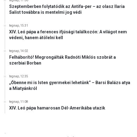
tegnap, 17:00
Szeptemberben folytatódik az Antifa-per – az olasz Ilaria
Salist továbbra is mentelmi jog védi
tegnap, 15:31
XIV. Leó pápa a ferences ifjúsági találkozón: A világot nem
védeni, hanem átölelni kell
tegnap, 14:02
Felháborító! Megrongálták Radnóti Miklós szobrát a
szerbiai Borban
tegnap, 12:35
„Őbenne mi is Isten gyermekei lehetünk” – Barsi Balázs atya
a Miatyánkról
tegnap, 11:08
XIV. Leó pápa hamarosan Dél-Amerikába utazik
.