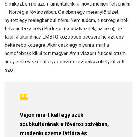
S miközben mi azon lamentálunk, ki hova menjen felvonulni
– Norvégia fővárosában, Oslóban egy merénylő tüzet
nyitott egy melegbár bulizóira. Nem tudom, a norvég elnök
felvonult-e a helyi Pride-on (csodálkoznék, ha nem), de
talán a skandináv LMBTQ közösség becserélné azt egy
békésebb közegre. Akár csak egy olyanra, mint a
homofóbnak kikiáltott magyar. Amit viszont furcsállottam,
hogy a hírek szerint egy belvárosi szórakozóhelyről volt
szó.
Vajon miért kell egy szűk
szubkultúrának a főváros szívében,
mindenki szeme láttára és