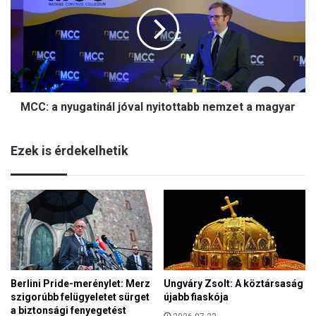
C
s
:
z
a
ó
n
l
y
í
u
t
g
f
MCC: a nyugatinál jóval nyitottabb nemzet a magyar
a
e
t
l
i
a
Ezek is érdekelhetik
n
z
á
E
l
U
j
e
ó
n
v
e
a
r
l
g
n
i
Berlini Pride-merénylet: Merz
Ungváry Zsolt: A köztársaság
y
a
szigorúbb felügyeletet sürget
újabb fiaskója
i
ü
a biztonsági fenyegetést
t