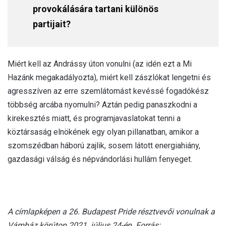
provokálására tartani különös
partijait?
Miért kell az Andrássy úton vonulni (az idén ezt a Mi
Hazánk megakadályozta), miért kell zászlókat lengetni és
agresszíven az erre szemlátomást kevéssé fogadókész
többség arcába nyomulni? Aztán pedig panaszkodni a
kirekesztés miatt, és programjavaslatokat tenni a
köztársaság elnökének egy olyan pillanatban, amikor a
szomszédban háború zajlik, sosem látott energiahiány,
gazdasági válság és népvándorlási hullám fenyeget.
A címlapképen a 26. Budapest Pride résztvevői vonulnak a
Vámház körúton 2021. július 24-én. Forrás: