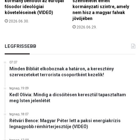
kormány behódol az európai
szemléletet emelt
fősodor ideológiai
kormányzati szintre, amely
követeléseinek (VIDEÓ)
nem hisz a magyar falvak
jövőjében
2026.06.30.
2026.06.29.
LEGFRISSEBB
07:07
Minden Bibliát elkoboznak a határon, a keresztény
szervezeteket terrorista csoportként kezelik!
tegnap, 19:09
Kedl Olívia: Mindig a dicsőítésen keresztül tapasztaltam
meg Isten jelenlétét
tegnap, 18:07
Rétvári Bence: Magyar Péter lett a paksi energiakrízis
legnagyobb rémhírterjesztője (VIDEÓ)