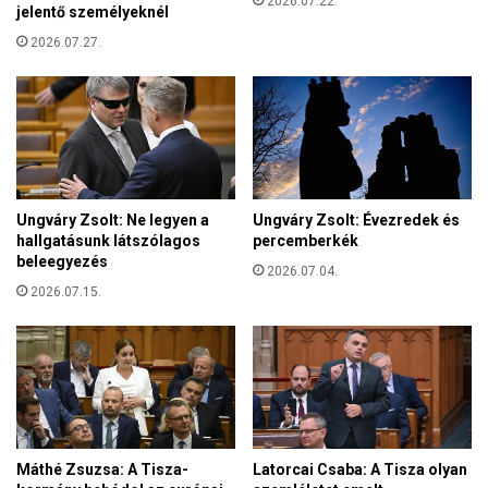
2026.07.22.
g
jelentő személyeknél
o
y
t
2026.07.27.
i
t
b
a
i
b
z
b
t
n
o
e
s
m
a
Ungváry Zsolt: Ne legyen a
Ungváry Zsolt: Évezredek és
z
hallgatásunk látszólagos
percemberkék
e
beleegyezés
t
2026.07.04.
2026.07.15.
a
m
a
g
y
a
r
Máthé Zsuzsa: A Tisza-
Latorcai Csaba: A Tisza olyan