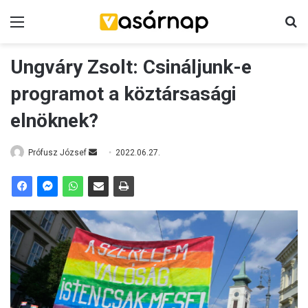
Menü
K
Ungváry Zsolt: Csináljunk-e
programot a köztársasági
elnöknek?
Prófusz József
S
2022.06.27.
e
n
d
a
n
e
m
a
i