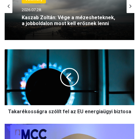
2026.07.28.
Kaszab Zoltán: Vége a mézesheteknek,
a jobboldalon most kell erősnek lenni
T
a
k
a
r
é
k
o
s
Takarékosságra szólít fel az EU energiaügyi biztosa
s
á
g
M
r
C
a