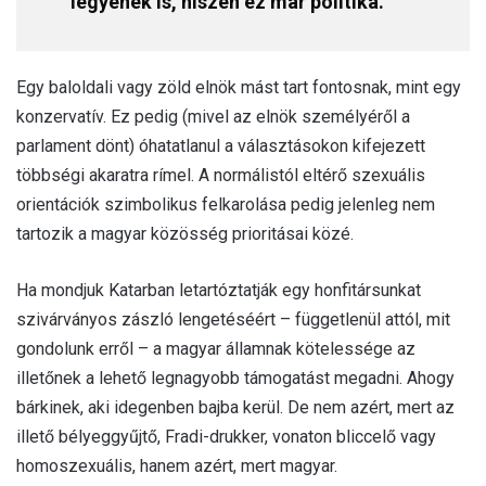
legyenek is, hiszen ez már politika.
Egy baloldali vagy zöld elnök mást tart fontosnak, mint egy
konzervatív. Ez pedig (mivel az elnök személyéről a
parlament dönt) óhatatlanul a választásokon kifejezett
többségi akaratra rímel. A normálistól eltérő szexuális
orientációk szimbolikus felkarolása pedig jelenleg nem
tartozik a magyar közösség prioritásai közé.
Ha mondjuk Katarban letartóztatják egy honfitársunkat
szivárványos zászló lengetéséért – függetlenül attól, mit
gondolunk erről – a magyar államnak kötelessége az
illetőnek a lehető legnagyobb támogatást megadni. Ahogy
bárkinek, aki idegenben bajba kerül. De nem azért, mert az
illető bélyeggyűjtő, Fradi-drukker, vonaton bliccelő vagy
homoszexuális, hanem azért, mert magyar.