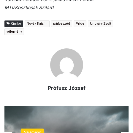
MTI/Koszticsák Szilárd
Címke
Novák Katalin
párbeszéd
Pride
Ungváry Zsolt
vélemény
Prófusz József
Vélemény