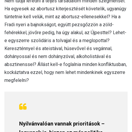
Nem tudja lefedni a teljes társadalom minden szegmensét.
Ha egyesek az abortusz kiterjesztését követelik, ugyanúgy
tüntetnie kell velük, mint az abortusz-ellenesekkel? Ha a
Fradi nyeri a bajnokságot, együtt pezsgőzzön a zöld-
fehérekkel, jövőre pedig, ha úgy alakul, az Újpesttel? Lehet-
e egyszerre szolidáris a tolvajjal és a meglopottal?
Kereszténnyel és ateistával, húsevővel és vegánnal,
dohányossal és nem dohányzóval, alkoholistával és
absztinenssel? Állást kell-e foglalnia minden konfliktusban,
kockáztatva ezzel, hogy nem lehet mindenkinek egyszerre
megfelelni?
Nyilvánvalóan vannak prioritások –