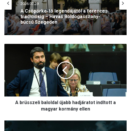
2026.07.29.
A Csöpörke-tó legendájától a ferences
tradíciókig – Havas Boldogasszony-
búcsú Szegeden
A
b
r
ü
s
s
z
e
l
A brüsszeli baloldal újabb hadjáratot indított a
i
b
magyar kormány ellen
a
l
J
o
ú