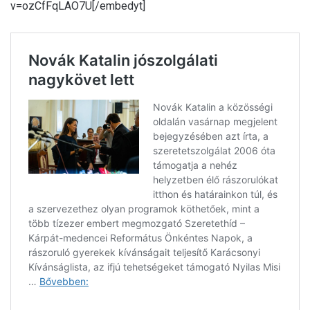
v=ozCfFqLAO7U[/embedyt]