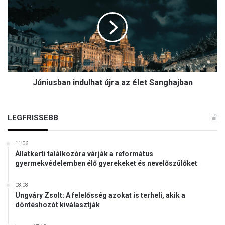
l
n
d
i
a
u
l
s
ú
b
j
a
a
n
b
Júniusban indulhat újra az élet Sanghajban
i
b
n
h
d
a
u
LEGFRISSEBB
d
l
j
h
á
11:06
a
r
Állatkerti találkozóra várják a református
t
a
gyermekvédelemben élő gyerekeket és nevelőszülőket
ú
t
j
o
08:08
r
t
Ungváry Zsolt: A felelősség azokat is terheli, akik a
a
i
döntéshozót kiválasztják
a
n
z
d