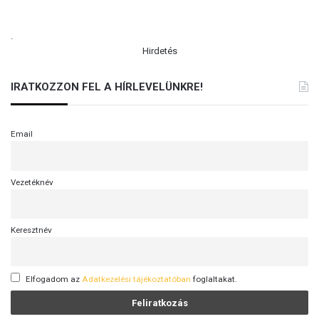
l
e
.
n
Hirdetés
IRATKOZZON FEL A HÍRLEVELÜNKRE!
Email
Vezetéknév
Keresztnév
Elfogadom az
Adatkezelési tájékoztatóban
foglaltakat.