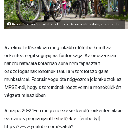
Kerékpáros zarándoklat 2021 (Fotó: Szennyes Krisztián, vasarnap.hu)
Az elmúlt időszakban még inkább előtérbe került az
önkéntes segítségnyújtás fontossága. Az orosz-ukrán
háború hatására korábban soha nem tapasztalt
összefogásnak lehetnek tanúi a Szeretetszolgálat
munkatársai. Február vége óta négyezren jelentkeztek az
MRSZ-nél, hogy szeretnének részt venni a menekülőkért
végzett misszióban.
A május 20-21-én megrendezésre kerülő önkéntes akció
és színes programjai
itt érhetőek el.
[embedyt]
https://www.youtube.com/watch?