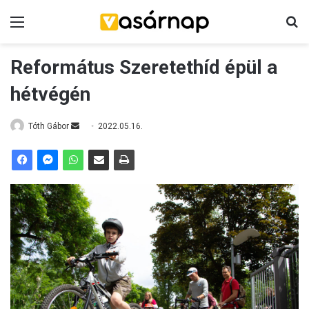
Menü
K
Református Szeretethíd épül a
hétvégén
Tóth Gábor
S
2022.05.16.
e
n
d
a
n
e
m
a
i
l