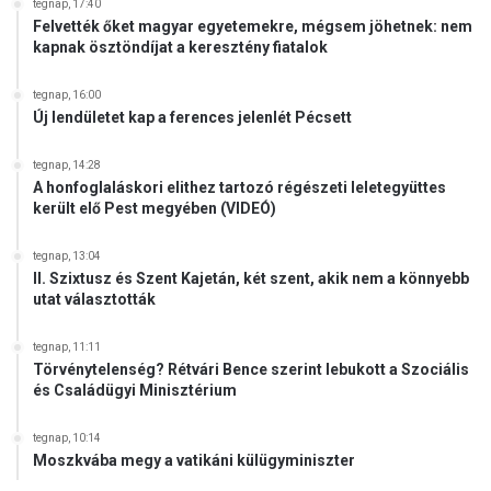
tegnap, 17:40
é
í
Felvették őket magyar egyetemekre, mégsem jöhetnek: nem
l
t
kapnak ösztöndíjat a keresztény fiatalok
e
o
t
t
tegnap, 16:00
S
t
Új lendületet kap a ferences jelenlét Pécsett
a
a
n
m
tegnap, 14:28
g
a
A honfoglaláskori elithez tartozó régészeti leletegyüttes
h
g
került elő Pest megyében (VIDEÓ)
a
y
j
a
tegnap, 13:04
b
r
II. Szixtusz és Szent Kajetán, két szent, akik nem a könnyebb
a
k
utat választották
n
o
r
tegnap, 11:11
m
Törvénytelenség? Rétvári Bence szerint lebukott a Szociális
és Családügyi Minisztérium
á
n
y
tegnap, 10:14
e
Moszkvába megy a vatikáni külügyminiszter
l