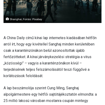
Shanghai, Forrás: Pixabay
A China Daily című kínai lap internetes kiadásában hétfőn
arról írt, hogy egy kivétellel Sanghaj minden kerületében
csak a karanténzónákon belül azonosítottak újabb
fertőzötteket. A kínai járványkezelési stratégia a vírus
„közösségi” – vagyis a karanténzónákon kívül –
terjedésének teljes felszámolásától teszi függővé a
korlátozások feloldását.
A lap beszámolója szerint Cung Ming, Sanghaj
alpolgármestere egy hétfői sajtótájékoztatón elmondta: a
25 millió lakosú városban mostanra csupán mintegy