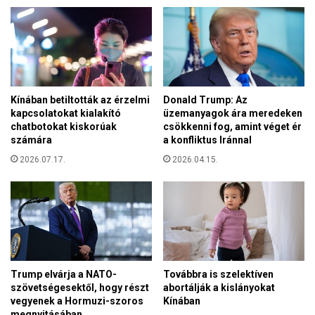
é
f
t
i
v
g
é
y
g
e
é
l
n
Kínában betiltották az érzelmi
Donald Trump: Az
m
kapcsolatokat kialakító
üzemanyagok ára meredeken
e
chatbotokat kiskorúak
csökkenni fog, amint véget ér
z
számára
a konfliktus Iránnal
t
e
2026.07.17.
2026.04.15.
t
e
t
t
:
a
s
Trump elvárja a NATO-
Továbbra is szelektíven
v
szövetségesektől, hogy részt
abortálják a kislányokat
é
vegyenek a Hormuzi-szoros
Kínában
d
megnyitásában