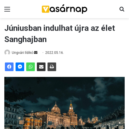
Menü
K
Júniusban indulhat újra az élet
Sanghajban
Ungvári Ildikó
S
2022.05.16.
e
n
d
a
n
e
m
a
i
l