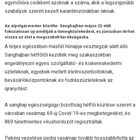
egymillióra csökkent azoknak a száma, akik a legszigorúbb
szabályok szerint kezelt karanténzónákban laknak.
Az alpolgármester közölte: Sanghajban május 22-étől
fokozatosan újraindítják a tömegközlekedést, és júniusban térhet
vissza az élet a megszokott kerékvágásba.
A teljes egészében másfél hónapja vesztegzár alatt álló
Sanghajban hétfőtől kezdték meg szakaszokban
engedélyezni egyes szolgáltató- és kiskereskedelmi
üzleteknek, egyebek mellett élelmiszerboltoknak,
bevásárlóközpontoknak és fodrászüzleteknek az
újranyitást.
A sanghaji egészségügyi bizottság hétfői közlése szerint a
városban vasárnap 69 új Covid-19-es megbetegedést, és
869 tünetmentes vírushordozót regisztráltak.
Peking vezetése pedig vasárnap tovább hosszabbította az