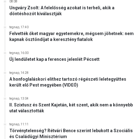
á
08:08
s
Ungváry Zsolt: A felelősség azokat is terheli, akik a
döntéshozót kiválasztják
n
a
k
tegnap, 17:40
k
Felvették őket magyar egyetemekre, mégsem jöhetnek: nem
kapnak ösztöndíjat a keresztény fiatalok
ö
v
e
tegnap, 16:00
Új lendületet kap a ferences jelenlét Pécsett
t
k
e
tegnap, 14:28
z
A honfoglaláskori elithez tartozó régészeti leletegyüttes
került elő Pest megyében (VIDEÓ)
m
é
n
tegnap, 13:04
II. Szixtusz és Szent Kajetán, két szent, akik nem a könnyebb
y
utat választották
e
i
l
tegnap, 11:11
Törvénytelenség? Rétvári Bence szerint lebukott a Szociális
e
és Családügyi Minisztérium
s