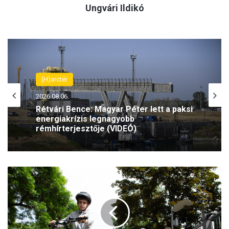
Ungvári Ildikó
(H)arctér
2026.08.06.
Rétvári Bence: Magyar Péter lett a paksi
energiakrízis legnagyobb
rémhírterjesztője (VIDEÓ)
R
e
f
o
r
m