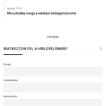
z
n
tegnap, 10:14
Moszkvába megy a vatikáni külügyminiszter
e
k
.
Hirdetés
IRATKOZZON FEL A HÍRLEVELÜNKRE!
Email
Vezetéknév
Keresztnév