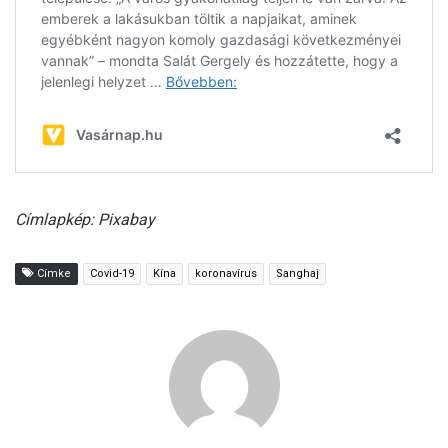
Címlapkép: Pixabay
Címke
Covid-19
Kína
koronavírus
Sanghaj