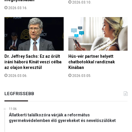
2026.03.10.
é
2026.03.16.
s
a
f
i
n
n
N
A
Dr. Jeffrey Sachs: Ez az őrült
Hús-vér partner helyett
T
iráni háború Kínát veszi célba
chatbotokkal randiznak
O
az olajon keresztül
Kínában
-
2026.03.06.
2026.03.05.
c
s
a
LEGFRISSEBB
t
l
a
11:06
k
Állatkerti találkozóra várják a református
o
gyermekvédelemben élő gyerekeket és nevelőszülőket
z